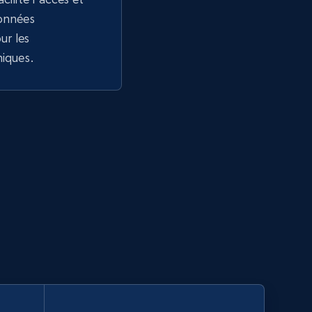
données
r les
niques.