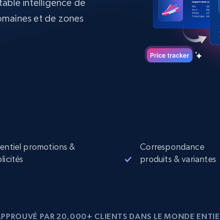
itable intelligence de
collected
omaines et de zones
Commence à
Proxys de
à
partir de
datacenter
$0.9/IP
B
à
Proxys de ISP
nant
Plus de 700 000 proxys résidentiels
statiques entièrement conformes
e
entiel promotions &
Correspondance
licités
produits & variantes
APPROUVÉ PAR 20,000+ CLIENTS DANS LE MONDE ENTIE