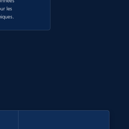
données
r les
niques.