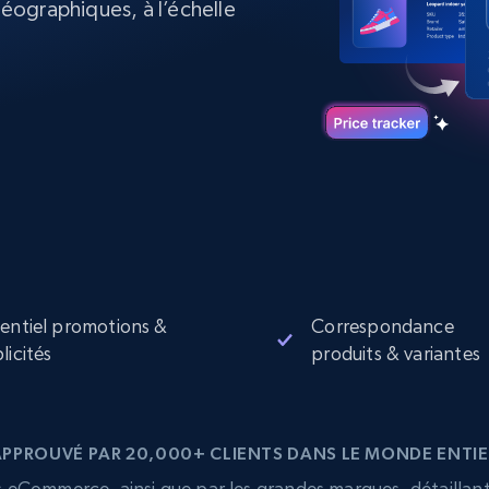
ographiques, à l’échelle
collected
Commence à
Proxys de
à
partir de
datacenter
$0.9/IP
B
à
Proxys de ISP
nant
Plus de 700 000 proxys résidentiels
statiques entièrement conformes
e
entiel promotions &
Correspondance
licités
produits & variantes
APPROUVÉ PAR 20,000+ CLIENTS DANS LE MONDE ENTIE
eCommerce, ainsi que par les grandes marques, détaillants,