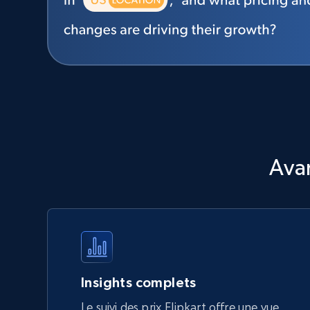
Avan
Insights complets
Le suivi des prix Flipkart offre une vue