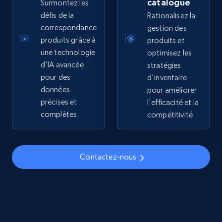
catalogue
Surmontez les
price, Final price, Discount percent, and more.
défis de la
Rationalisez la
correspondance
gestion des
5.4K+
668+
Commencer
produits grâce à
produits et
une technologie
optimisez les
d'IA avancée
stratégies
pour des
d'inventaire
TikTok Shop - discover records by shop url
données
pour améliorer
URL, Title, Available, Description, Currency, Initial
précises et
l'efficacité et la
price, Final price, Discount percent, and more.
complètes.
compétitivité.
5.4K+
668+
Commencer
Contactez-nous
Amazon sellers info
Seller id, URL, Seller name, Description, Detailed
info, Stars, Feedbacks, Return policy, and more.