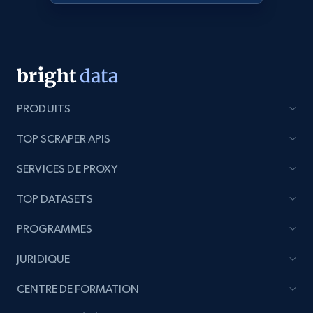
products from Brands URLs
Title, Seller name, Brand, Description, Initial
price, Currency, Availability, Reviews count, and
more.
2.1K+
375+
Commencer
PRODUITS
TOP SCRAPER APIS
Etsy
SERVICES DE PROXY
URL, Product id, Listing inventory id, Title, Rating,
Reviews count shop, Reviews count item, Initial
TOP DATASETS
price, and more.
PROGRAMMES
1.9K+
322+
Commencer
JURIDIQUE
CENTRE DE FORMATION