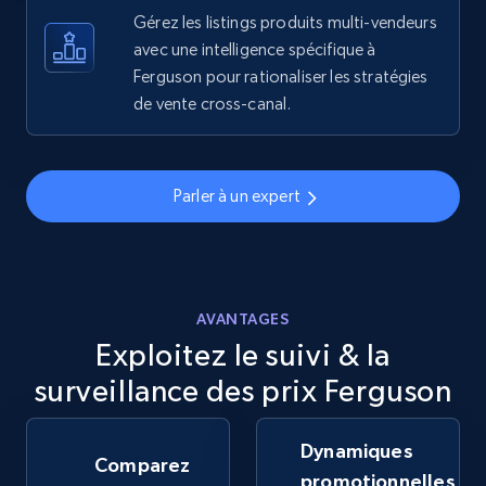
more.
Gérez les listings produits multi-vendeurs
avec une intelligence spécifique à
Ferguson pour rationaliser les stratégies
5.6K+
875+
Commencer
de vente cross-canal.
Walmart - products - Discover products by
Parler à un expert
using sku numbers
URL, Final price, Sku, Currency, Gtin,
Specifications, Image urls, Top reviews, and
more.
AVANTAGES
Exploitez le suivi & la
5.6K+
875+
Commencer
surveillance des prix Ferguson
Dynamiques
TikTok Shop
Comparez
promotionnelles