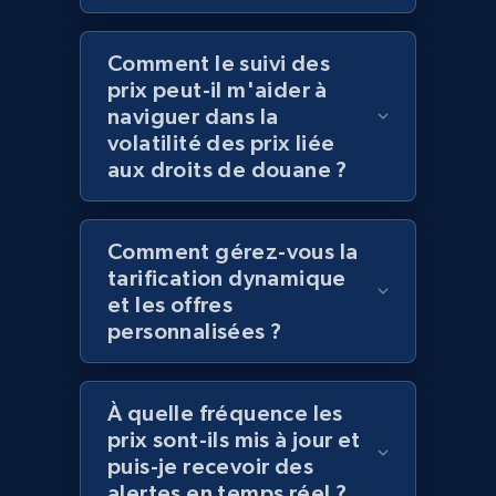
Comment le suivi des
prix peut-il m'aider à
Amazon products global dataset
naviguer dans la
Title, Seller name, Brand, Description, Initial
volatilité des prix liée
price, Currency, Availability, Reviews count, and
aux droits de douane ?
more.
2.1K+
375+
Commencer
Comment gérez-vous la
tarification dynamique
et les offres
personnalisées ?
Amazon products global dataset - Collects
products by specific category URL
Title, Seller name, Brand, Description, Initial
À quelle fréquence les
price, Currency, Availability, Reviews count, and
prix sont-ils mis à jour et
more.
puis-je recevoir des
alertes en temps réel ?