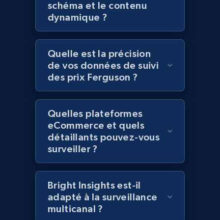
schéma et le contenu
more.
dynamique ?
2.1K+
375+
Commencer
Quelle est la précision
de vos données de suivi
des prix Ferguson ?
Amazon products global dataset - Collect
Amazon products by seller URL
Title, Seller name, Brand, Description, Initial
Quelles plateformes
price, Currency, Availability, Reviews count, and
eCommerce et quels
more.
détaillants pouvez-vous
surveiller ?
2.1K+
375+
Commencer
Bright Insights est-il
adapté à la surveillance
multicanal ?
Amazon products global dataset - Collect