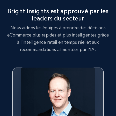
more.
Bright Insights est approuvé par les
leaders du secteur
2.5K+
359+
Commencer
Nous aidons les équipes à prendre des décisions
eCommerce plus rapides et plus intelligentes grâce
à l'intelligence retail en temps réel et aux
Google Shopping
recommandations alimentées par l'IA.
URL, Product id, Title, Product description,
Rating, Reviews count, Images, Variations, and
more.
2.4K+
199+
Commencer
Google Shopping - collects products from
web using keywords
URL, Product id, Title, Product description,