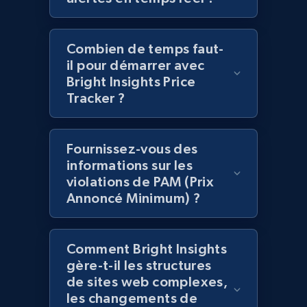
2.1K+
375+
Commencer
Combien de temps faut-
il pour démarrer avec
Amazon products global dataset -
Bright Insights Price
Tracker ?
Collecting products by keyword search
Title, Seller name, Brand, Description, Initial
price, Currency, Availability, Reviews count, and
Fournissez-vous des
more.
informations sur les
violations de PAM (Prix
2.1K+
375+
Commencer
Annoncé Minimum) ?
Comment Bright Insights
Amazon products global dataset - Collects
gère-t-il les structures
products by best sellers category URL
de sites web complexes,
Title, Seller name, Brand, Description, Initial
les changements de
price, Currency, Availability, Reviews count, and