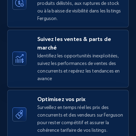
produits délistés, aux ruptures de stock
35.2K+
5.7K+
Commencer
ou à la baisse de visibilité dans les listings
Ferguson.
Amazon Reviews
Suivez les ventes & parts de
URL, Product name, Product rating, Product
marché
rating object, Product rating max, Rating,
Author name, Asin, and more.
Identifiez les opportunités inexploitées,
suivez les performances de ventes des
concurrents et repérez les tendances en
7.4K+
870+
Commencer
avance
Optimisez vos prix
Walmart - products
Surveillez en temps réel les prix des
URL, Final price, Sku, Currency, Gtin,
concurrents et des vendeurs sur Ferguson
Specifications, Image urls, Top reviews, and
pour rester compétitif et assurer la
more.
cohérence tarifaire de vos listings.