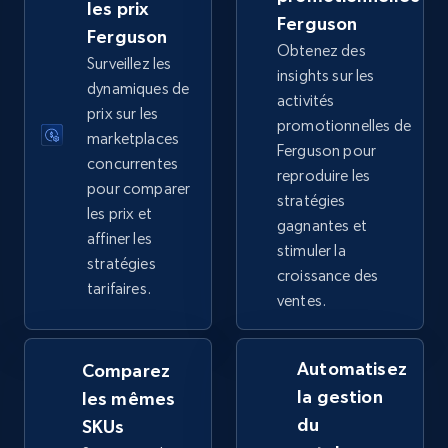
URL, Title, Available, Description, Currency, Initial
les prix
Ferguson
price, Final price, Discount percent, and more.
Ferguson
Obtenez des
Surveillez les
insights sur les
5.4K+
668+
Commencer
dynamiques de
activités
prix sur les
promotionnelles de
marketplaces
Ferguson pour
concurrentes
reproduire les
TikTok Shop - category
pour comparer
stratégies
URL, Title, Available, Description, Currency, Initial
les prix et
gagnantes et
price, Final price, Discount percent, and more.
affiner les
stimuler la
stratégies
croissance des
5.4K+
668+
Commencer
tarifaires.
ventes.
Automatisez
Comparez
TikTok Shop - Collect TikTok shop products
la gestion
les mêmes
by keywords search
du
SKUs
URL, Title, Available, Description, Currency, Initial