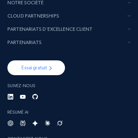
Etsy - Collect data on products using
NOTRE SOCIÉTÉ
specified keywords
CLOUD PARTNERSHIPS
URL, Product id, Listing inventory id, Title, Rating,
Reviews count shop, Reviews count item, Initial
PARTENARIATS D’EXCELLENCE CLIENT
price, and more.
PARTENARIATS
1.9K+
322+
Commencer
Essai gratuit
Etsy - Collects data from shop's URL
SUIVEZ-NOUS
URL, Product id, Listing inventory id, Title, Rating,
Reviews count shop, Reviews count item, Initial
price, and more.
RÉSUMÉ AI
1.9K+
322+
Commencer