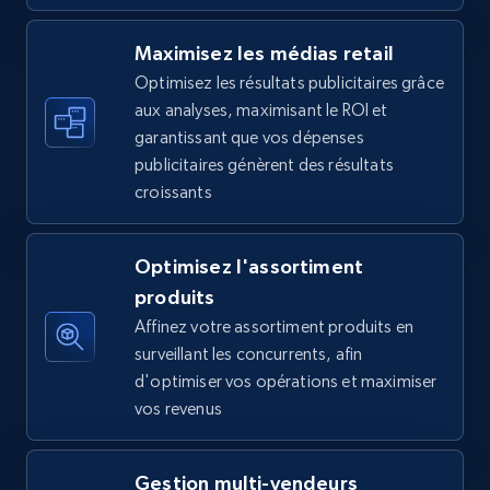
5.6K+
875+
Commencer
Maximisez les médias retail
Optimisez les résultats publicitaires grâce
aux analyses, maximisant le ROI et
Walmart - products - Find new products by
garantissant que vos dépenses
using specific category URL
publicitaires génèrent des résultats
URL, Final price, Sku, Currency, Gtin,
croissants
Specifications, Image urls, Top reviews, and
more.
Optimisez l'assortiment
5.6K+
875+
Commencer
produits
Affinez votre assortiment produits en
surveillant les concurrents, afin
d'optimiser vos opérations et maximiser
Walmart - products - Collects products by
vos revenus
specific keywords
URL, Final price, Sku, Currency, Gtin,
Gestion multi-vendeurs
Specifications, Image urls, Top reviews, and