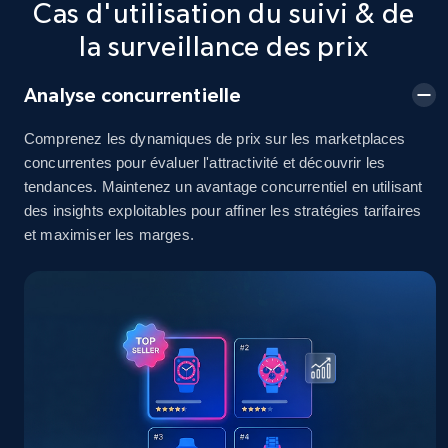
Cas d'utilisation du suivi & de
2.5K+
378+
Commencer
la surveillance des prix
Analyse concurrentielle
eBay
Comprenez les dynamiques de prix sur les marketplaces
URL, Product id, Title, Seller name, Seller rating,
concurrentes pour évaluer l'attractivité et découvrir les
Seller reviews, Breadcrumbs, Root category, and
tendances. Maintenez un avantage concurrentiel en utilisant
more.
des insights exploitables pour affiner les stratégies tarifaires
et maximiser les marges.
2.5K+
359+
Commencer
eBay - Gather data on products using
specified keywords
URL, Product id, Title, Seller name, Seller rating,
Seller reviews, Breadcrumbs, Root category, and