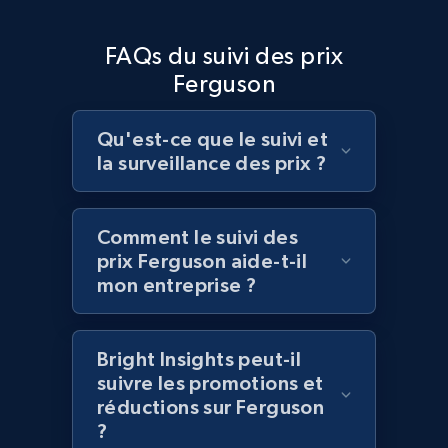
Home Depot US - Discover products by
FAQs du suivi des prix
specified UPC
Ferguson
URL, Domain, Country code, Model number,
Sku, Product id, Product name, Manufacturer,
and more.
Qu'est-ce que le suivi et
la surveillance des prix ?
2.1K+
355+
Commencer
Comment le suivi des
prix Ferguson aide-t-il
Home Depot US - Discovery products by
mon entreprise ?
specific category URL
URL, Domain, Country code, Model number,
Bright Insights peut-il
Sku, Product id, Product name, Manufacturer,
suivre les promotions et
and more.
réductions sur Ferguson
?
2.1K+
355+
Commencer