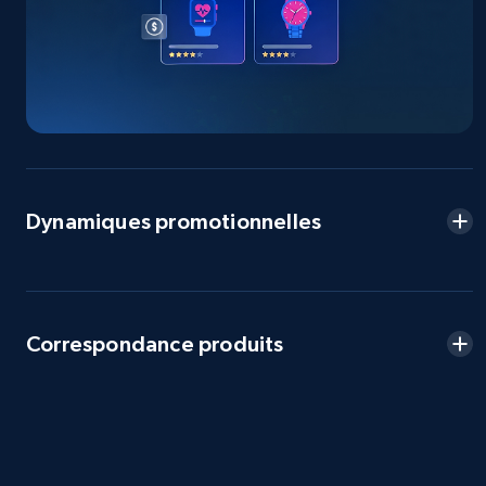
more.
2.5K+
359+
Commencer
eBay - Collect products from shops on eBay
URL, Product id, Title, Seller name, Seller rating,
Dynamiques promotionnelles
Seller reviews, Breadcrumbs, Root category, and
more.
2.5K+
359+
Commencer
Correspondance produits
eBay - Collect records by category
URL, Product id, Title, Seller name, Seller rating,
Seller reviews, Breadcrumbs, Root category, and