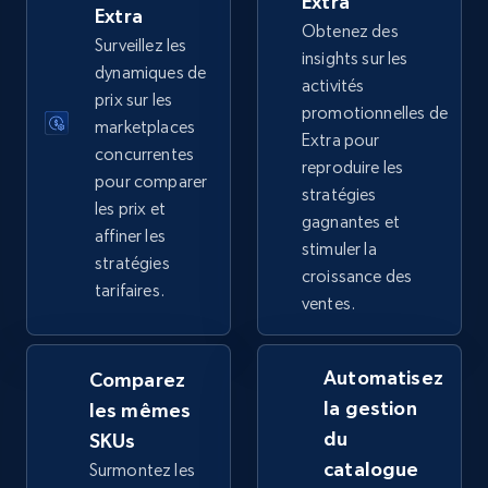
Extra
price, Final price, Discount percent, and more.
Extra
Obtenez des
Surveillez les
insights sur les
5.4K+
667+
Commencer
dynamiques de
activités
prix sur les
promotionnelles de
marketplaces
Extra pour
concurrentes
reproduire les
TikTok Shop - category
pour comparer
stratégies
URL, Title, Available, Description, Currency, Initial
les prix et
gagnantes et
price, Final price, Discount percent, and more.
affiner les
stimuler la
stratégies
croissance des
5.4K+
667+
Commencer
tarifaires.
ventes.
Automatisez
Comparez
TikTok Shop - Collect TikTok shop products
la gestion
les mêmes
by keywords search
du
SKUs
URL, Title, Available, Description, Currency, Initial
catalogue
Surmontez les
price, Final price, Discount percent, and more.