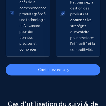
défis de la
Rationalisez la
correspondance
gestion des
5.4K+
667+
Commencer
produits grâce à
produits et
une technologie
optimisez les
d'IA avancée
stratégies
pour des
d'inventaire
TikTok Shop - discover records by shop url
données
pour améliorer
URL, Title, Available, Description, Currency, Initial
précises et
l'efficacité et la
price, Final price, Discount percent, and more.
complètes.
compétitivité.
5.4K+
667+
Commencer
Contactez-nous
Amazon sellers info
Seller id, URL, Seller name, Description, Detailed
info, Stars, Feedbacks, Return policy, and more.
Cas d'utilisation du suivi & de