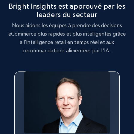
Bright Insights est approuvé par les
leaders du secteur
2.5K+
358+
Commencer
Nous aidons les équipes à prendre des décisions
eCommerce plus rapides et plus intelligentes grâce
à l'intelligence retail en temps réel et aux
Google Shopping
recommandations alimentées par l'IA.
URL, Product id, Title, Product description,
Rating, Reviews count, Images, Variations, and
more.
2.4K+
199+
Commencer
Google Shopping - collects products from
web using keywords
URL, Product id, Title, Product description,
Rating, Reviews count, Images, Variations, and