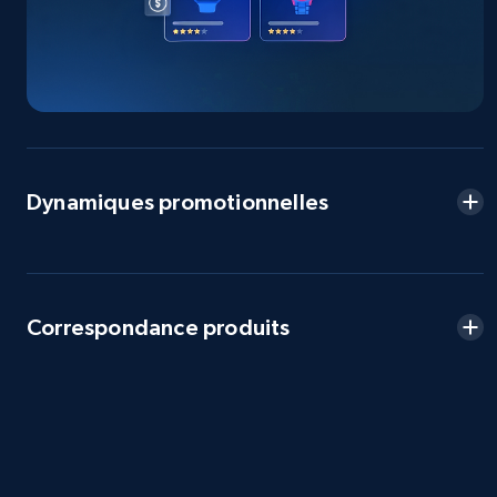
2.5K+
358+
Commencer
eBay - Collect products from shops on eBay
URL, Product id, Title, Seller name, Seller rating,
Dynamiques promotionnelles
Seller reviews, Breadcrumbs, Root category, and
more.
2.5K+
358+
Commencer
Correspondance produits
eBay - Collect records by category
URL, Product id, Title, Seller name, Seller rating,
Seller reviews, Breadcrumbs, Root category, and
more.