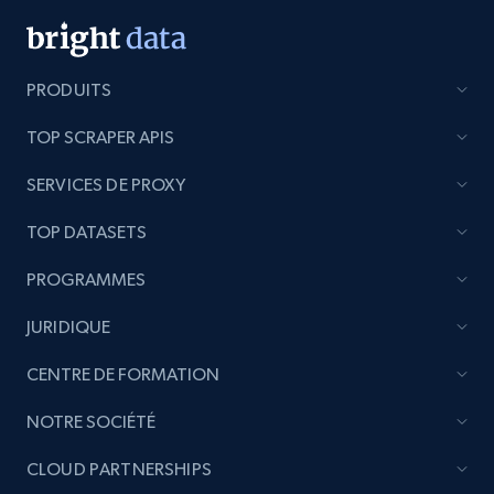
URL, Domain, Country code, Model number,
Sku, Product id, Product name, Manufacturer,
and more.
PRODUITS
2.1K+
353+
Commencer
TOP SCRAPER APIS
SERVICES DE PROXY
Etsy
TOP DATASETS
URL, Product id, Listing inventory id, Title, Rating,
PROGRAMMES
Reviews count shop, Reviews count item, Initial
price, and more.
JURIDIQUE
1.9K+
322+
Commencer
CENTRE DE FORMATION
NOTRE SOCIÉTÉ
CLOUD PARTNERSHIPS
Etsy - Collect data on products using