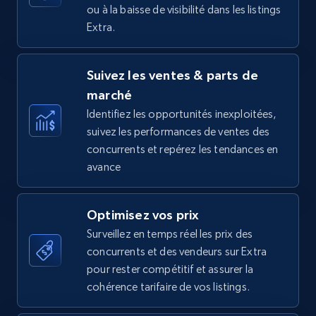
ou à la baisse de visibilité dans les listings
Extra.
Amazon Reviews
Suivez les ventes & parts de
URL, Product name, Product rating, Product
marché
rating object, Product rating max, Rating,
Author name, Asin, and more.
Identifiez les opportunités inexploitées,
suivez les performances de ventes des
concurrents et repérez les tendances en
7.4K+
870+
Commencer
avance
Optimisez vos prix
Walmart - products
Surveillez en temps réel les prix des
URL, Final price, Sku, Currency, Gtin,
concurrents et des vendeurs sur Extra
Specifications, Image urls, Top reviews, and
pour rester compétitif et assurer la
more.
cohérence tarifaire de vos listings.
5.6K+
874+
Commencer