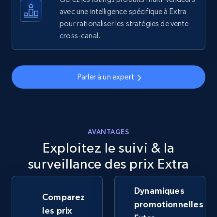
avec une intelligence spécifique à Extra
pour rationaliser les stratégies de vente
5.6K+
874+
Commencer
cross-canal.
Walmart - products - Discover products by
Parler à un expert
using sku numbers
URL, Final price, Sku, Currency, Gtin,
Specifications, Image urls, Top reviews, and
more.
AVANTAGES
Exploitez le suivi & la
5.6K+
874+
Commencer
surveillance des prix Extra
Dynamiques
TikTok Shop
Comparez
promotionnelles
URL, Title, Available, Description, Currency, Initial
les prix