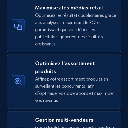
Maximisez les médias retail
Optimisez les résultats publicitaires grâce
aux analyses, maximisant le ROI et
Walmart - products - Find new products by
garantissant que vos dépenses
using specific category URL
publicitaires génèrent des résultats
URL, Final price, Sku, Currency, Gtin,
croissants
Specifications, Image urls, Top reviews, and
more.
Optimisez l'assortiment
5.6K+
874+
Commencer
produits
Affinez votre assortiment produits en
surveillant les concurrents, afin
d'optimiser vos opérations et maximiser
Walmart - products - Collects products by
vos revenus
specific keywords
URL, Final price, Sku, Currency, Gtin,
Gestion multi-vendeurs
Specifications, Image urls, Top reviews, and
more.
Gérez les listings produits multi-vendeurs