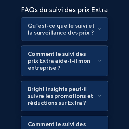
Amazon products global dataset - Collects
FAQs du suivi des prix Extra
products by best sellers category URL
Title, Seller name, Brand, Description, Initial
price, Currency, Availability, Reviews count, and
Qu'est-ce que le suivi et
more.
la surveillance des prix ?
2.1K+
375+
Commencer
Comment le suivi des
prix Extra aide-t-il mon
entreprise ?
Amazon products global dataset - Collect
Amazon products by seller URL
Bright Insights peut-il
Title, Seller name, Brand, Description, Initial
suivre les promotions et
price, Currency, Availability, Reviews count, and
réductions sur Extra ?
more.
2.1K+
375+
Commencer
Comment le suivi des