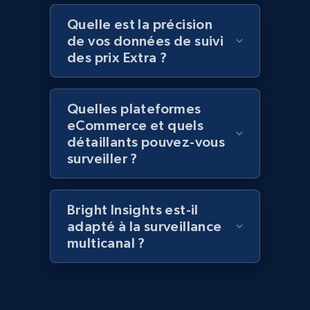
Quelle est la précision
2.1K+
353+
Commencer
de vos données de suivi
des prix Extra ?
Home Depot US - Discover products by
Quelles plateformes
specified UPC
eCommerce et quels
détaillants pouvez-vous
URL, Domain, Country code, Model number,
surveiller ?
Sku, Product id, Product name, Manufacturer,
and more.
Bright Insights est-il
2.1K+
353+
Commencer
adapté à la surveillance
multicanal ?
Home Depot US - Discovery products by
specific category URL