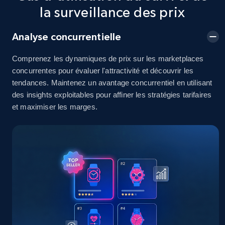
2.5K+
378+
Commencer
la surveillance des prix
Analyse concurrentielle
eBay
Comprenez les dynamiques de prix sur les marketplaces
URL, Product id, Title, Seller name, Seller rating,
concurrentes pour évaluer l'attractivité et découvrir les
Seller reviews, Breadcrumbs, Root category, and
tendances. Maintenez un avantage concurrentiel en utilisant
more.
des insights exploitables pour affiner les stratégies tarifaires
et maximiser les marges.
2.5K+
358+
Commencer
eBay - Gather data on products using
specified keywords
URL, Product id, Title, Seller name, Seller rating,
Seller reviews, Breadcrumbs, Root category, and
more.