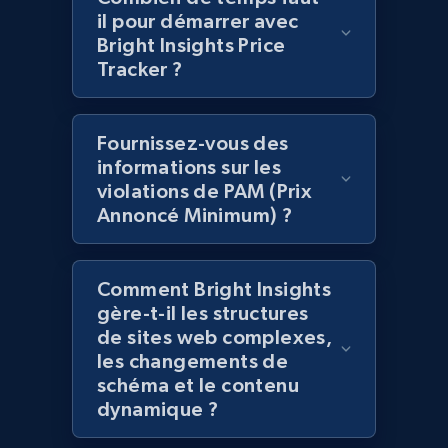
il pour démarrer avec
Bright Insights Price
Tracker ?
Home Depot US - Gather data on products
using specified keywords
Fournissez-vous des
URL, Domain, Country code, Model number,
informations sur les
Sku, Product id, Product name, Manufacturer,
violations de PAM (Prix
and more.
Annoncé Minimum) ?
2.1K+
353+
Commencer
Comment Bright Insights
gère-t-il les structures
de sites web complexes,
Home Depot US - Discover products by
les changements de
specified URL
schéma et le contenu
URL, Domain, Country code, Model number,
dynamique ?
Sku, Product id, Product name, Manufacturer,
and more.