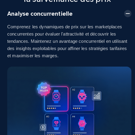
Analyse concurrentielle
eBay
Comprenez les dynamiques de prix sur les marketplaces
URL, Product id, Title, Seller name, Seller rating,
concurrentes pour évaluer l'attractivité et découvrir les
Seller reviews, Breadcrumbs, Root category, and
tendances. Maintenez un avantage concurrentiel en utilisant
more.
des insights exploitables pour affiner les stratégies tarifaires
et maximiser les marges.
2.5K+
359+
Commencer
eBay - Gather data on products using
specified keywords
URL, Product id, Title, Seller name, Seller rating,
Seller reviews, Breadcrumbs, Root category, and
more.