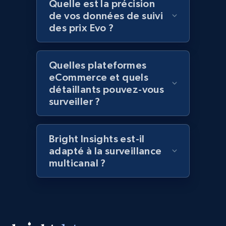
Quelle est la précision
2.1K+
375+
Commencer
de vos données de suivi
des prix Evo ?
Amazon products global dataset - Collect
Quelles plateformes
Amazon products by seller URL
eCommerce et quels
détaillants pouvez-vous
Title, Seller name, Brand, Description, Initial
surveiller ?
price, Currency, Availability, Reviews count, and
more.
Bright Insights est-il
2.1K+
375+
Commencer
adapté à la surveillance
multicanal ?
Amazon products global dataset - Collect
products from Brands URLs
Title, Seller name, Brand, Description, Initial