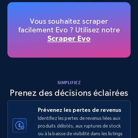
Amazon products - Collects products by
specific keywords
Title, Seller name, Brand, Description, Initial
Vous souhaitez scraper
price, Currency, Availability, Reviews count, and
facilement Evo ? Utilisez notre
more.
Scraper Evo
35.3K+
5.7K+
Commencer
Amazon products - find products by using
SIMPLIFIEZ
upc numbers
Prenez des décisions éclairées
Title, Seller name, Brand, Description, Initial
price, Currency, Availability, Reviews count, and
more.
Prévenez les pertes de revenus
Identifiez les pertes de revenus liées aux
produits délistés, aux ruptures de stock
35.3K+
5.7K+
Commencer
ou à la baisse de visibilité dans les listings