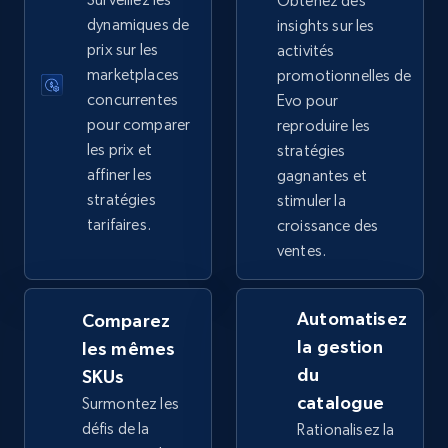
Obtenez des
dynamiques de
insights sur les
5.4K+
668+
Commencer
prix sur les
activités
marketplaces
promotionnelles de
concurrentes
Evo pour
pour comparer
reproduire les
TikTok Shop - category
les prix et
stratégies
URL, Title, Available, Description, Currency, Initial
affiner les
gagnantes et
price, Final price, Discount percent, and more.
stratégies
stimuler la
tarifaires.
croissance des
5.4K+
668+
Commencer
ventes.
Automatisez
Comparez
TikTok Shop - Collect TikTok shop products
la gestion
les mêmes
by keywords search
du
SKUs
URL, Title, Available, Description, Currency, Initial
catalogue
Surmontez les
price, Final price, Discount percent, and more.
défis de la
Rationalisez la