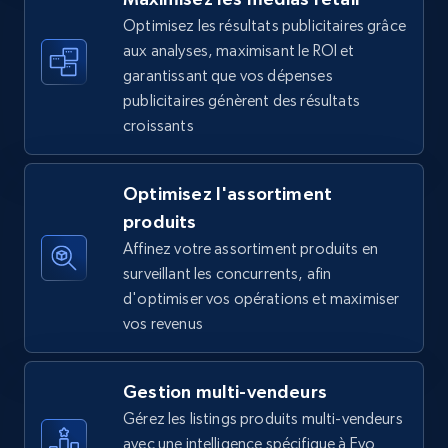
Optimisez les résultats publicitaires grâce
aux analyses, maximisant le ROI et
Walmart - products - Find new products by
garantissant que vos dépenses
using specific category URL
publicitaires génèrent des résultats
URL, Final price, Sku, Currency, Gtin,
croissants
Specifications, Image urls, Top reviews, and
more.
Optimisez l'assortiment
5.6K+
876+
Commencer
produits
Affinez votre assortiment produits en
surveillant les concurrents, afin
d'optimiser vos opérations et maximiser
Walmart - products - Collects products by
vos revenus
specific keywords
URL, Final price, Sku, Currency, Gtin,
Gestion multi-vendeurs
Specifications, Image urls, Top reviews, and
more.
Gérez les listings produits multi-vendeurs
avec une intelligence spécifique à Evo