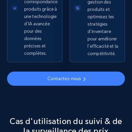
correspondance
gestion des
5.4K+
668+
Commencer
produits grâce à
produits et
une technologie
optimisez les
d'IA avancée
stratégies
pour des
d'inventaire
TikTok Shop - discover records by shop url
données
pour améliorer
URL, Title, Available, Description, Currency, Initial
précises et
l'efficacité et la
price, Final price, Discount percent, and more.
complètes.
compétitivité.
5.4K+
668+
Commencer
Contactez-nous
Amazon sellers info
Seller id, URL, Seller name, Description, Detailed
info, Stars, Feedbacks, Return policy, and more.
Cas d'utilisation du suivi & de
2.5K+
378+
Commencer
la surveillance des prix