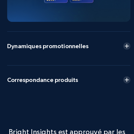
2.5K+
359+
Commencer
eBay - Collect products from shops on eBay
URL, Product id, Title, Seller name, Seller rating,
Dynamiques promotionnelles
Seller reviews, Breadcrumbs, Root category, and
more.
2.5K+
359+
Commencer
Correspondance produits
eBay - Collect records by category
URL, Product id, Title, Seller name, Seller rating,
Seller reviews, Breadcrumbs, Root category, and
more.
Bright Insights est approuvé par les