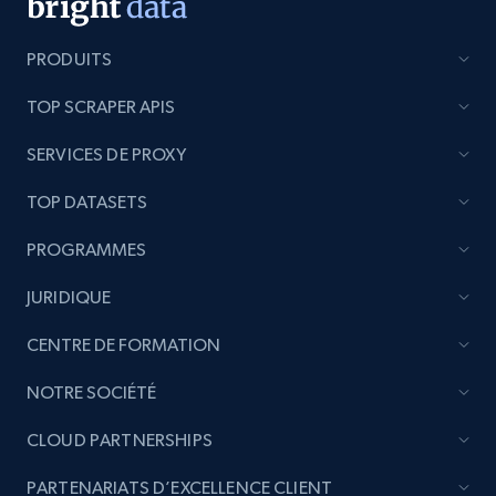
price, Currency, Availability, Reviews count, and
more.
PRODUITS
2.1K+
375+
Commencer
TOP SCRAPER APIS
SERVICES DE PROXY
Etsy
TOP DATASETS
URL, Product id, Listing inventory id, Title, Rating,
PROGRAMMES
Reviews count shop, Reviews count item, Initial
price, and more.
JURIDIQUE
1.9K+
323+
Commencer
CENTRE DE FORMATION
NOTRE SOCIÉTÉ
CLOUD PARTNERSHIPS
Etsy - Collect data on products using
specified keywords
PARTENARIATS D’EXCELLENCE CLIENT