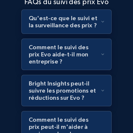
FAQs du suivi des prix Evo
specified UPC
URL, Domain, Country code, Model number,
Sku, Product id, Product name, Manufacturer,
Qu'est-ce que le suivi et
and more.
la surveillance des prix ?
2.1K+
355+
Commencer
Comment le suivi des
prix Evo aide-t-il mon
entreprise ?
Home Depot US - Discovery products by
specific category URL
Bright Insights peut-il
URL, Domain, Country code, Model number,
suivre les promotions et
Sku, Product id, Product name, Manufacturer,
réductions sur Evo ?
and more.
2.1K+
355+
Commencer
Comment le suivi des
prix peut-il m'aider à