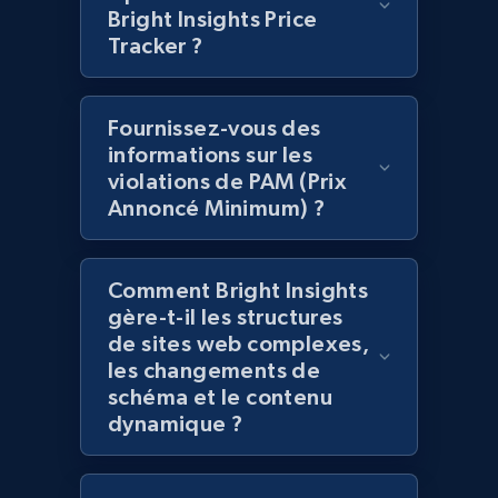
Bright Insights Price
Tracker ?
Amazon products global dataset -
Collecting products by keyword search
Fournissez-vous des
Title, Seller name, Brand, Description, Initial
informations sur les
price, Currency, Availability, Reviews count, and
violations de PAM (Prix
more.
Annoncé Minimum) ?
2.1K+
375+
Commencer
Comment Bright Insights
gère-t-il les structures
de sites web complexes,
Amazon products global dataset - Collects
les changements de
products by best sellers category URL
schéma et le contenu
Title, Seller name, Brand, Description, Initial
dynamique ?
price, Currency, Availability, Reviews count, and
more.