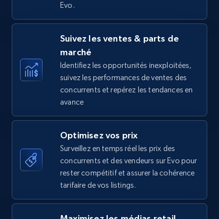
Evo.
Amazon Reviews
Suivez les ventes & parts de
URL, Product name, Product rating, Product
marché
rating object, Product rating max, Rating,
Author name, Asin, and more.
Identifiez les opportunités inexploitées,
suivez les performances de ventes des
concurrents et repérez les tendances en
7.4K+
872+
Commencer
avance
Optimisez vos prix
Walmart - products
Surveillez en temps réel les prix des
URL, Final price, Sku, Currency, Gtin,
concurrents et des vendeurs sur Evo pour
Specifications, Image urls, Top reviews, and
rester compétitif et assurer la cohérence
more.
tarifaire de vos listings.
5.6K+
876+
Commencer
Maximisez les médias retail