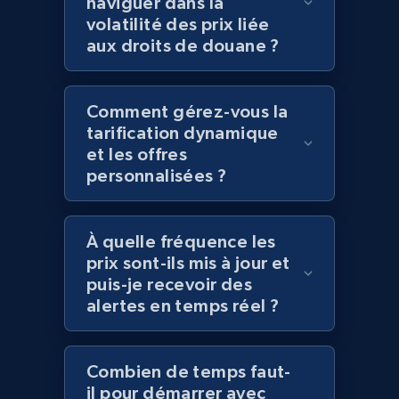
naviguer dans la
volatilité des prix liée
Amazon products global dataset
aux droits de douane ?
Title, Seller name, Brand, Description, Initial
price, Currency, Availability, Reviews count, and
more.
Comment gérez-vous la
tarification dynamique
2.1K+
375+
Commencer
et les offres
personnalisées ?
Amazon products global dataset - Collects
À quelle fréquence les
products by specific category URL
prix sont-ils mis à jour et
puis-je recevoir des
Title, Seller name, Brand, Description, Initial
price, Currency, Availability, Reviews count, and
alertes en temps réel ?
more.
Combien de temps faut-
2.1K+
375+
Commencer
il pour démarrer avec