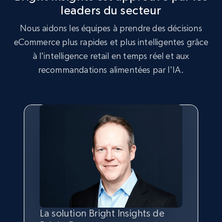
leaders du secteur
2.5K+
359+
Commencer
Nous aidons les équipes à prendre des décisions
eCommerce plus rapides et plus intelligentes grâce
à l'intelligence retail en temps réel et aux
Google Shopping
recommandations alimentées par l'IA.
URL, Product id, Title, Product description,
Rating, Reviews count, Images, Variations, and
more.
2.4K+
200+
Commencer
Google Shopping - collects products from
web using keywords
URL, Product id, Title, Product description,
Rating, Reviews count, Images, Variations, and
La solution Bright Insights de
Les données de Bright Insights
Nous avons choisi Bright Insights
Grâce à la solution de Bright
more.