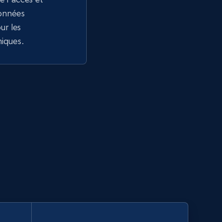
données
r les
niques.