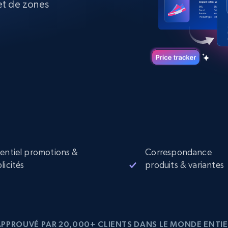
et de zones
collected
Commence à
Proxys de
à
partir de
datacenter
$0.9/IP
B
à
Proxys de ISP
nant
Plus de 700 000 proxys résidentiels
statiques entièrement conformes
e
entiel promotions &
Correspondance
licités
produits & variantes
APPROUVÉ PAR 20,000+ CLIENTS DANS LE MONDE ENTIE