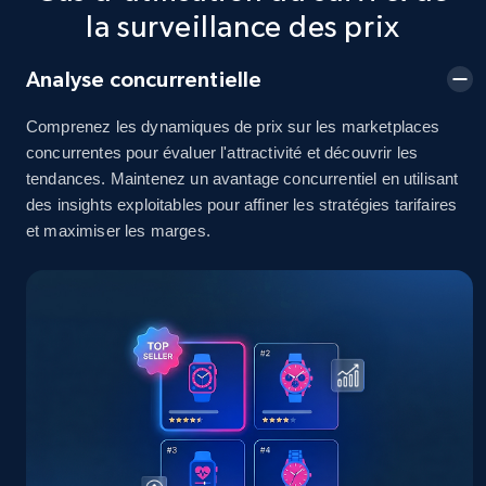
2.5K+
378+
Commencer
la surveillance des prix
Analyse concurrentielle
eBay
Comprenez les dynamiques de prix sur les marketplaces
URL, Product id, Title, Seller name, Seller rating,
concurrentes pour évaluer l'attractivité et découvrir les
Seller reviews, Breadcrumbs, Root category, and
tendances. Maintenez un avantage concurrentiel en utilisant
more.
des insights exploitables pour affiner les stratégies tarifaires
et maximiser les marges.
2.5K+
359+
Commencer
eBay - Gather data on products using
specified keywords
URL, Product id, Title, Seller name, Seller rating,
Seller reviews, Breadcrumbs, Root category, and
more.