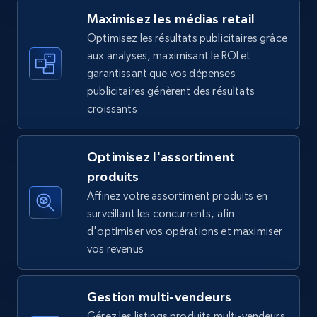
Maximisez les médias retail
Optimisez les résultats publicitaires grâce
aux analyses, maximisant le ROI et
Walmart - products - Find new products by
garantissant que vos dépenses
using specific category URL
publicitaires génèrent des résultats
URL, Final price, Sku, Currency, Gtin,
croissants
Specifications, Image urls, Top reviews, and
more.
Optimisez l'assortiment
5.6K+
875+
Commencer
produits
Affinez votre assortiment produits en
surveillant les concurrents, afin
d'optimiser vos opérations et maximiser
Walmart - products - Collects products by
vos revenus
specific keywords
URL, Final price, Sku, Currency, Gtin,
Gestion multi-vendeurs
Specifications, Image urls, Top reviews, and
more.
Gérez les listings produits multi-vendeurs