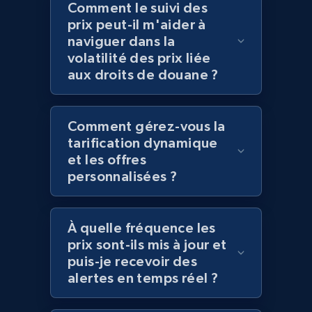
Comment le suivi des
prix peut-il m'aider à
naviguer dans la
Amazon products global dataset
volatilité des prix liée
Title, Seller name, Brand, Description, Initial
aux droits de douane ?
price, Currency, Availability, Reviews count, and
more.
Comment gérez-vous la
2.1K+
375+
Commencer
tarification dynamique
et les offres
personnalisées ?
Amazon products global dataset - Collects
products by specific category URL
À quelle fréquence les
Title, Seller name, Brand, Description, Initial
prix sont-ils mis à jour et
price, Currency, Availability, Reviews count, and
puis-je recevoir des
more.
alertes en temps réel ?
2.1K+
375+
Commencer