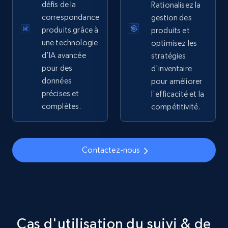
défis de la
Rationalisez la
correspondance
gestion des
5.4K+
668+
Commencer
produits grâce à
produits et
une technologie
optimisez les
d'IA avancée
stratégies
pour des
d'inventaire
TikTok Shop - discover records by shop url
données
pour améliorer
URL, Title, Available, Description, Currency, Initial
précises et
l'efficacité et la
price, Final price, Discount percent, and more.
complètes.
compétitivité.
5.4K+
668+
Commencer
Contactez-nous
Amazon sellers info
Seller id, URL, Seller name, Description, Detailed
info, Stars, Feedbacks, Return policy, and more.
Cas d'utilisation du suivi & de