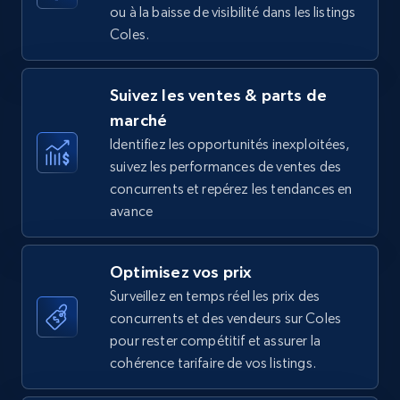
ou à la baisse de visibilité dans les listings
Coles.
Amazon Reviews
Suivez les ventes & parts de
URL, Product name, Product rating, Product
marché
rating object, Product rating max, Rating,
Author name, Asin, and more.
Identifiez les opportunités inexploitées,
suivez les performances de ventes des
concurrents et repérez les tendances en
7.4K+
870+
Commencer
avance
Optimisez vos prix
Walmart - products
Surveillez en temps réel les prix des
URL, Final price, Sku, Currency, Gtin,
concurrents et des vendeurs sur Coles
Specifications, Image urls, Top reviews, and
pour rester compétitif et assurer la
more.
cohérence tarifaire de vos listings.
5.6K+
875+
Commencer