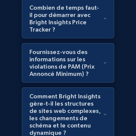
Combien de temps faut-
il pour démarrer avec
Bright Insights Price
Amazon products global dataset -
Tracker ?
Collecting products by keyword search
Title, Seller name, Brand, Description, Initial
Fournissez-vous des
price, Currency, Availability, Reviews count, and
informations sur les
more.
violations de PAM (Prix
Annoncé Minimum) ?
2.1K+
375+
Commencer
Comment Bright Insights
gère-t-il les structures
Amazon products global dataset - Collects
de sites web complexes,
products by best sellers category URL
les changements de
Title, Seller name, Brand, Description, Initial
schéma et le contenu
price, Currency, Availability, Reviews count, and
dynamique ?
more.