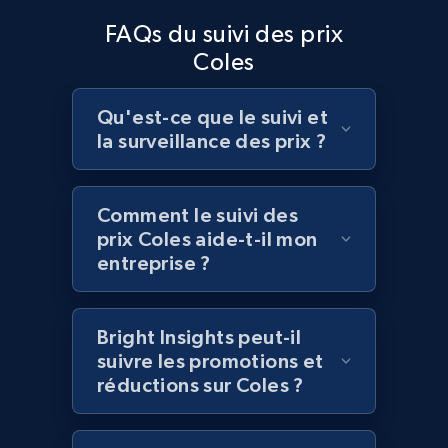
Home Depot US - Discover products by
FAQs du suivi des prix
specified UPC
Coles
URL, Domain, Country code, Model number,
Sku, Product id, Product name, Manufacturer,
and more.
Qu'est-ce que le suivi et
la surveillance des prix ?
2.1K+
355+
Commencer
Comment le suivi des
prix Coles aide-t-il mon
Home Depot US - Discovery products by
entreprise ?
specific category URL
URL, Domain, Country code, Model number,
Bright Insights peut-il
Sku, Product id, Product name, Manufacturer,
suivre les promotions et
and more.
réductions sur Coles ?
2.1K+
355+
Commencer