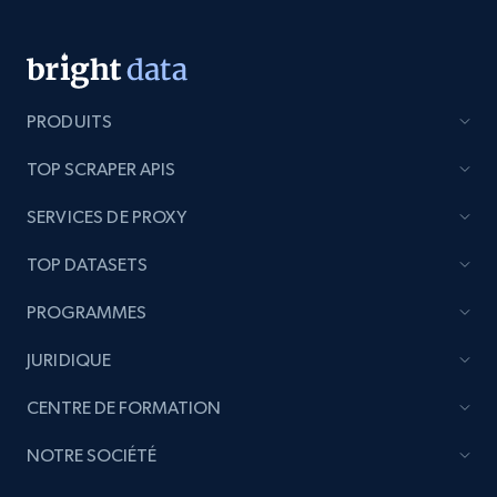
Title, Seller name, Brand, Description, Initial
price, Currency, Availability, Reviews count, and
more.
PRODUITS
2.1K+
375+
Commencer
TOP SCRAPER APIS
SERVICES DE PROXY
Etsy
URL, Product id, Listing inventory id, Title, Rating,
TOP DATASETS
Reviews count shop, Reviews count item, Initial
PROGRAMMES
price, and more.
JURIDIQUE
1.9K+
323+
Commencer
CENTRE DE FORMATION
NOTRE SOCIÉTÉ
Etsy - Collect data on products using