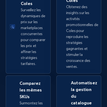
Coles
price, Final price, Discount percent, and more.
Coles
Obtenez des
Surveillez les
insights sur les
5.4K+
668+
Commencer
dynamiques de
activités
prix sur les
promotionnelles de
marketplaces
Coles pour
concurrentes
reproduire les
TikTok Shop - category
pour comparer
stratégies
URL, Title, Available, Description, Currency, Initial
les prix et
gagnantes et
price, Final price, Discount percent, and more.
affiner les
stimuler la
stratégies
croissance des
5.4K+
668+
Commencer
tarifaires.
ventes.
Automatisez
Comparez
TikTok Shop - Collect TikTok shop products
la gestion
les mêmes
by keywords search
du
SKUs
URL, Title, Available, Description, Currency, Initial
catalogue
Surmontez les
price, Final price, Discount percent, and more.