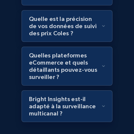
2.1K+
375+
Commencer
Quelle est la précision
de vos données de suivi
des prix Coles ?
Amazon products global dataset - Collect
Amazon products by seller URL
Quelles plateformes
Title, Seller name, Brand, Description, Initial
eCommerce et quels
price, Currency, Availability, Reviews count, and
détaillants pouvez-vous
more.
surveiller ?
2.1K+
375+
Commencer
Bright Insights est-il
adapté à la surveillance
multicanal ?
Amazon products global dataset - Collect
products from Brands URLs