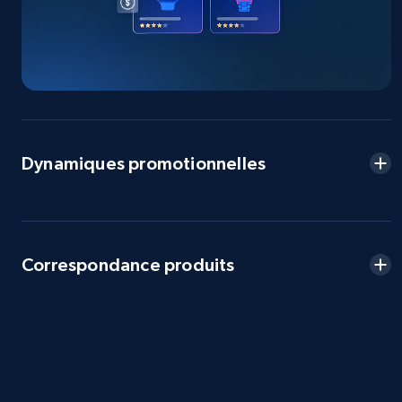
2.5K+
359+
Commencer
eBay - Collect products from shops on eBay
URL, Product id, Title, Seller name, Seller rating,
Dynamiques promotionnelles
Seller reviews, Breadcrumbs, Root category, and
more.
2.5K+
359+
Commencer
Correspondance produits
eBay - Collect records by category
URL, Product id, Title, Seller name, Seller rating,
Seller reviews, Breadcrumbs, Root category, and
more.