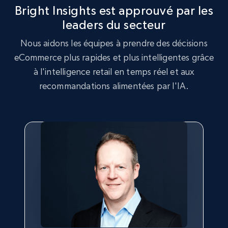
Bright Insights est approuvé par les
leaders du secteur
2.5K+
359+
Commencer
Nous aidons les équipes à prendre des décisions
eCommerce plus rapides et plus intelligentes grâce
à l'intelligence retail en temps réel et aux
Google Shopping
recommandations alimentées par l'IA.
URL, Product id, Title, Product description,
Rating, Reviews count, Images, Variations, and
more.
2.4K+
200+
Commencer
Google Shopping - collects products from
web using keywords
URL, Product id, Title, Product description,
Rating, Reviews count, Images, Variations, and