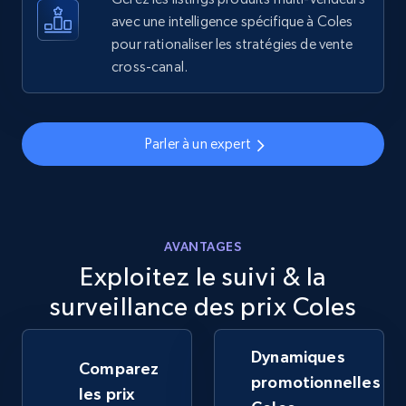
avec une intelligence spécifique à Coles
pour rationaliser les stratégies de vente
5.6K+
875+
Commencer
cross-canal.
Walmart - products - Discover products by
Parler à un expert
using sku numbers
URL, Final price, Sku, Currency, Gtin,
Specifications, Image urls, Top reviews, and
more.
AVANTAGES
Exploitez le suivi & la
5.6K+
875+
Commencer
surveillance des prix Coles
Dynamiques
TikTok Shop
Comparez
promotionnelles
URL, Title, Available, Description, Currency, Initial
les prix