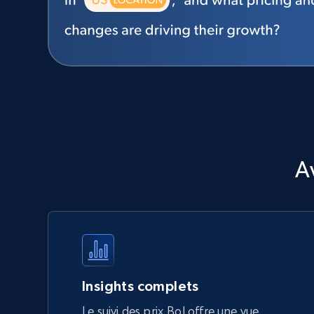
A
Insights complets
Le suivi des prix Bol offre une vue