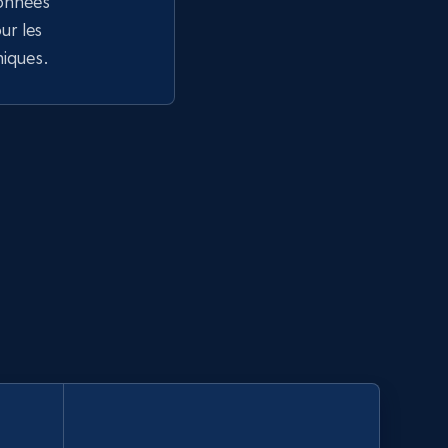
données
r les
niques.