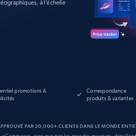
ographiques, à l’échelle
collected
Commence à
Proxys de
à
partir de
datacenter
$0.9/IP
B
à
Proxys de ISP
nant
Plus de 700 000 proxys résidentiels
statiques entièrement conformes
e
entiel promotions &
Correspondance
licités
produits & variantes
APPROUVÉ PAR 20,000+ CLIENTS DANS LE MONDE ENTIE
eCommerce, ainsi que par les grandes marques, détaillants,