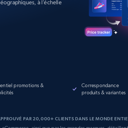
ographiques, à l’échelle
collected
Commence à
Proxys de
à
partir de
datacenter
$0.9/IP
B
à
Proxys de ISP
nant
Plus de 700 000 proxys résidentiels
statiques entièrement conformes
e
entiel promotions &
Correspondance
licités
produits & variantes
APPROUVÉ PAR 20,000+ CLIENTS DANS LE MONDE ENTIE
eCommerce, ainsi que par les grandes marques, détaillants,