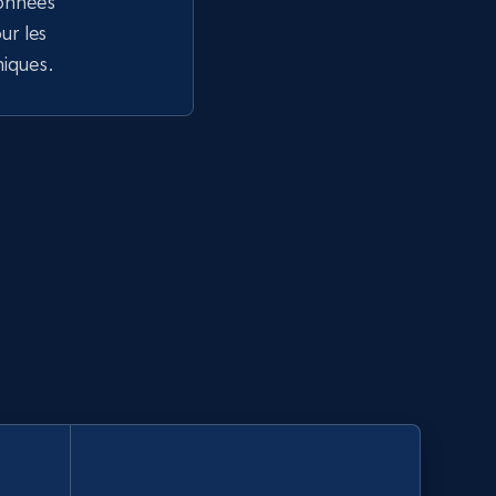
données
r les
niques.