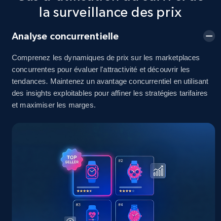
2.5K+
378+
Commencer
la surveillance des prix
Analyse concurrentielle
eBay
Comprenez les dynamiques de prix sur les marketplaces
URL, Product id, Title, Seller name, Seller rating,
concurrentes pour évaluer l'attractivité et découvrir les
Seller reviews, Breadcrumbs, Root category, and
tendances. Maintenez un avantage concurrentiel en utilisant
more.
des insights exploitables pour affiner les stratégies tarifaires
et maximiser les marges.
2.5K+
359+
Commencer
eBay - Gather data on products using
specified keywords
URL, Product id, Title, Seller name, Seller rating,
Seller reviews, Breadcrumbs, Root category, and
more.