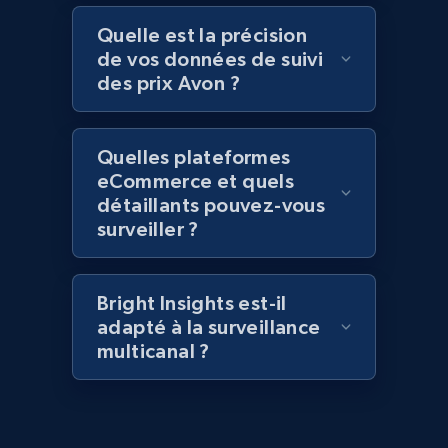
Quelle est la précision
2.1K+
375+
Commencer
de vos données de suivi
des prix Avon ?
Amazon products global dataset - Collect
Quelles plateformes
Amazon products by seller URL
eCommerce et quels
détaillants pouvez-vous
Title, Seller name, Brand, Description, Initial
surveiller ?
price, Currency, Availability, Reviews count, and
more.
Bright Insights est-il
2.1K+
375+
Commencer
adapté à la surveillance
multicanal ?
Amazon products global dataset - Collect
products from Brands URLs