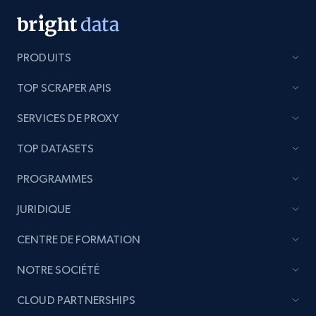
Title, Seller name, Brand, Description, Initial
price, Currency, Availability, Reviews count, and
more.
PRODUITS
2.1K+
375+
Commencer
TOP SCRAPER APIS
SERVICES DE PROXY
Etsy
TOP DATASETS
URL, Product id, Listing inventory id, Title, Rating,
PROGRAMMES
Reviews count shop, Reviews count item, Initial
price, and more.
JURIDIQUE
1.9K+
323+
Commencer
CENTRE DE FORMATION
NOTRE SOCIÉTÉ
CLOUD PARTNERSHIPS
Etsy - Collect data on products using