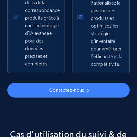
défis de la
Rationalisez la
correspondance
gestion des
5.4K+
668+
Commencer
produits grâce à
produits et
une technologie
optimisez les
d'IA avancée
stratégies
pour des
d'inventaire
TikTok Shop - discover records by shop url
données
pour améliorer
URL, Title, Available, Description, Currency, Initial
précises et
l'efficacité et la
price, Final price, Discount percent, and more.
complètes.
compétitivité.
5.4K+
668+
Commencer
Contactez-nous
Amazon sellers info
Seller id, URL, Seller name, Description, Detailed
info, Stars, Feedbacks, Return policy, and more.
Cas d'utilisation du suivi & de