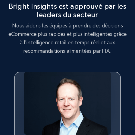
Bright Insights est approuvé par les
leaders du secteur
2.5K+
359+
Commencer
Nous aidons les équipes à prendre des décisions
eCommerce plus rapides et plus intelligentes grâce
à l'intelligence retail en temps réel et aux
Google Shopping
recommandations alimentées par l'IA.
URL, Product id, Title, Product description,
Rating, Reviews count, Images, Variations, and
more.
2.4K+
200+
Commencer
Google Shopping - collects products from
web using keywords
URL, Product id, Title, Product description,
Rating, Reviews count, Images, Variations, and