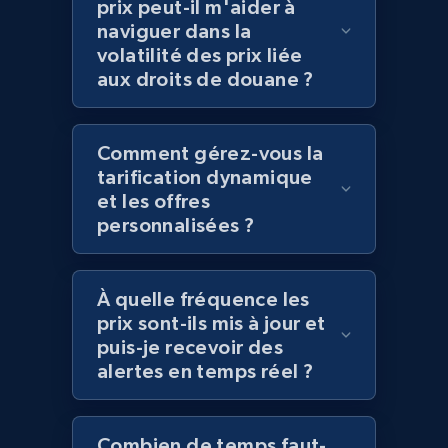
prix peut-il m'aider à
naviguer dans la
volatilité des prix liée
Amazon products global dataset
aux droits de douane ?
Title, Seller name, Brand, Description, Initial
price, Currency, Availability, Reviews count, and
more.
Comment gérez-vous la
tarification dynamique
2.1K+
375+
Commencer
et les offres
personnalisées ?
Amazon products global dataset - Collects
À quelle fréquence les
products by specific category URL
prix sont-ils mis à jour et
puis-je recevoir des
Title, Seller name, Brand, Description, Initial
price, Currency, Availability, Reviews count, and
alertes en temps réel ?
more.
Combien de temps faut-
2.1K+
375+
Commencer