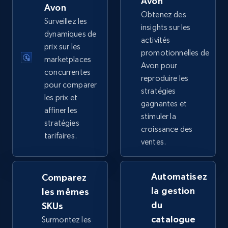
Avon
price, Final price, Discount percent, and more.
Avon
Obtenez des
Surveillez les
insights sur les
5.4K+
668+
Commencer
dynamiques de
activités
prix sur les
promotionnelles de
marketplaces
Avon pour
concurrentes
reproduire les
TikTok Shop - category
pour comparer
stratégies
URL, Title, Available, Description, Currency, Initial
les prix et
gagnantes et
price, Final price, Discount percent, and more.
affiner les
stimuler la
stratégies
croissance des
5.4K+
668+
Commencer
tarifaires.
ventes.
Automatisez
Comparez
TikTok Shop - Collect TikTok shop products
la gestion
les mêmes
by keywords search
du
SKUs
URL, Title, Available, Description, Currency, Initial
catalogue
Surmontez les
price, Final price, Discount percent, and more.