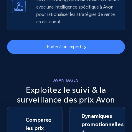
avec une intelligence spécifique à Avon
pour rationaliser les stratégies de vente
5.6K+
875+
Commencer
cross-canal.
Walmart - products - Discover products by
Parler à un expert
using sku numbers
URL, Final price, Sku, Currency, Gtin,
Specifications, Image urls, Top reviews, and
more.
AVANTAGES
Exploitez le suivi & la
5.6K+
875+
Commencer
surveillance des prix Avon
Dynamiques
TikTok Shop
Comparez
promotionnelles
URL, Title, Available, Description, Currency, Initial
les prix