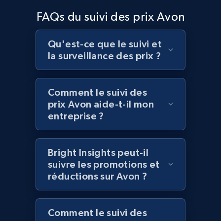
Home Depot US - Discover products by
FAQs du suivi des prix Avon
specified UPC
URL, Domain, Country code, Model number,
Sku, Product id, Product name, Manufacturer,
Qu'est-ce que le suivi et
and more.
la surveillance des prix ?
2.1K+
355+
Commencer
Comment le suivi des
prix Avon aide-t-il mon
entreprise ?
Home Depot US - Discovery products by
specific category URL
Bright Insights peut-il
URL, Domain, Country code, Model number,
suivre les promotions et
Sku, Product id, Product name, Manufacturer,
réductions sur Avon ?
and more.
2.1K+
355+
Commencer
Comment le suivi des