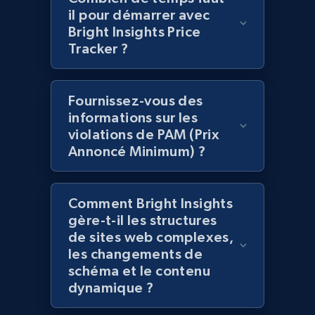
il pour démarrer avec
Bright Insights Price
Tracker ?
Amazon products global dataset -
Collecting products by keyword search
Fournissez-vous des
Title, Seller name, Brand, Description, Initial
informations sur les
price, Currency, Availability, Reviews count, and
violations de PAM (Prix
more.
Annoncé Minimum) ?
2.1K+
375+
Commencer
Comment Bright Insights
gère-t-il les structures
de sites web complexes,
Amazon products global dataset - Collects
les changements de
products by best sellers category URL
schéma et le contenu
Title, Seller name, Brand, Description, Initial
dynamique ?
price, Currency, Availability, Reviews count, and
more.