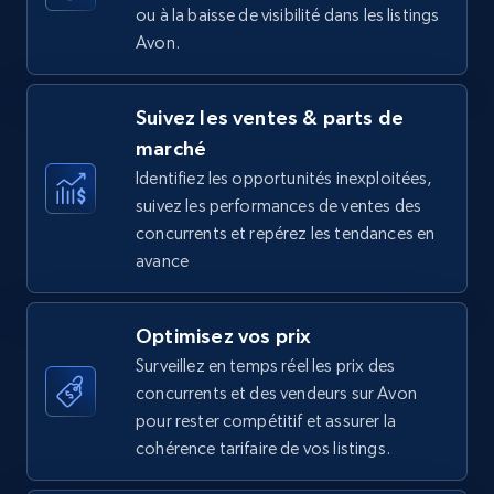
ou à la baisse de visibilité dans les listings
Avon.
Amazon Reviews
Suivez les ventes & parts de
URL, Product name, Product rating, Product
marché
rating object, Product rating max, Rating,
Author name, Asin, and more.
Identifiez les opportunités inexploitées,
suivez les performances de ventes des
concurrents et repérez les tendances en
7.4K+
870+
Commencer
avance
Optimisez vos prix
Walmart - products
Surveillez en temps réel les prix des
URL, Final price, Sku, Currency, Gtin,
concurrents et des vendeurs sur Avon
Specifications, Image urls, Top reviews, and
pour rester compétitif et assurer la
more.
cohérence tarifaire de vos listings.
5.6K+
875+
Commencer