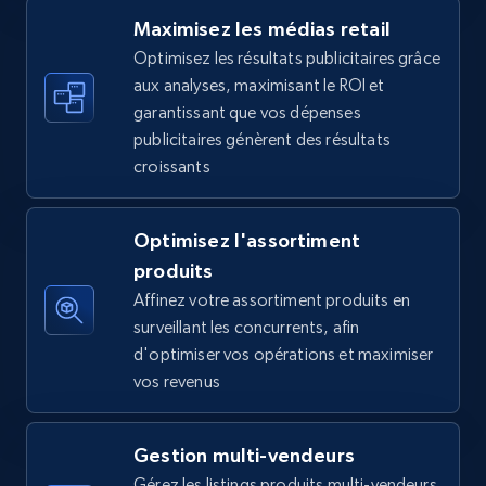
Maximisez les médias retail
Optimisez les résultats publicitaires grâce
aux analyses, maximisant le ROI et
Walmart - products - Find new products by
garantissant que vos dépenses
using specific category URL
publicitaires génèrent des résultats
URL, Final price, Sku, Currency, Gtin,
croissants
Specifications, Image urls, Top reviews, and
more.
Optimisez l'assortiment
5.6K+
875+
Commencer
produits
Affinez votre assortiment produits en
surveillant les concurrents, afin
d'optimiser vos opérations et maximiser
Walmart - products - Collects products by
vos revenus
specific keywords
URL, Final price, Sku, Currency, Gtin,
Gestion multi-vendeurs
Specifications, Image urls, Top reviews, and
more.
Gérez les listings produits multi-vendeurs