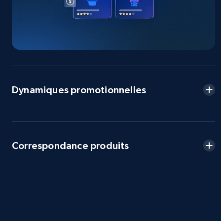
2.5K+
359+
Commencer
eBay - Collect products from shops on eBay
URL, Product id, Title, Seller name, Seller rating,
Dynamiques promotionnelles
Seller reviews, Breadcrumbs, Root category, and
more.
2.5K+
359+
Commencer
Correspondance produits
eBay - Collect records by category
URL, Product id, Title, Seller name, Seller rating,
Seller reviews, Breadcrumbs, Root category, and
more.