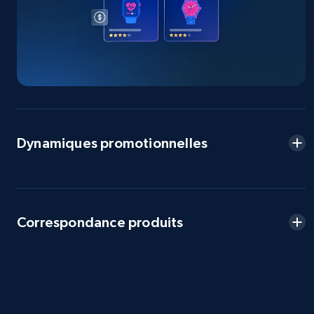
more.
2.5K+
358+
Commencer
eBay - Collect products from shops on eBay
URL, Product id, Title, Seller name, Seller rating,
Dynamiques promotionnelles
Seller reviews, Breadcrumbs, Root category, and
more.
2.5K+
358+
Commencer
Correspondance produits
eBay - Collect records by category
URL, Product id, Title, Seller name, Seller rating,
Seller reviews, Breadcrumbs, Root category, and