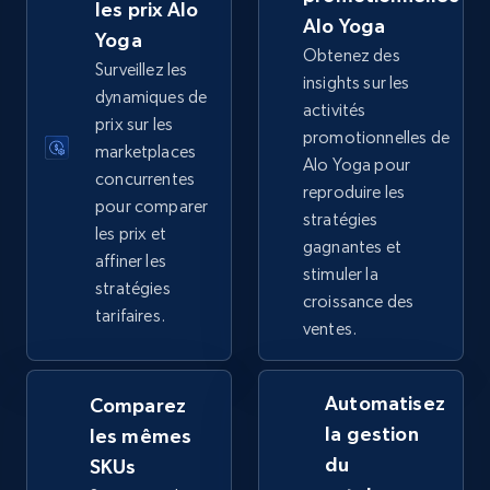
URL, Title, Available, Description, Currency, Initial
les prix Alo
Alo Yoga
price, Final price, Discount percent, and more.
Yoga
Obtenez des
Surveillez les
insights sur les
5.4K+
667+
Commencer
dynamiques de
activités
prix sur les
promotionnelles de
marketplaces
Alo Yoga pour
concurrentes
reproduire les
TikTok Shop - category
pour comparer
stratégies
URL, Title, Available, Description, Currency, Initial
les prix et
gagnantes et
price, Final price, Discount percent, and more.
affiner les
stimuler la
stratégies
croissance des
5.4K+
667+
Commencer
tarifaires.
ventes.
Automatisez
Comparez
TikTok Shop - Collect TikTok shop products
la gestion
les mêmes
by keywords search
du
SKUs
URL, Title, Available, Description, Currency, Initial