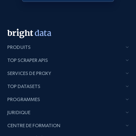
specific category URL
URL, Domain, Country code, Model number,
Sku, Product id, Product name, Manufacturer,
and more.
2.1K+
352+
Commencer
PRODUITS
TOP SCRAPER APIS
Etsy
SERVICES DE PROXY
URL, Product id, Listing inventory id, Title, Rating,
Reviews count shop, Reviews count item, Initial
TOP DATASETS
price, and more.
PROGRAMMES
1.9K+
322+
Commencer
JURIDIQUE
CENTRE DE FORMATION