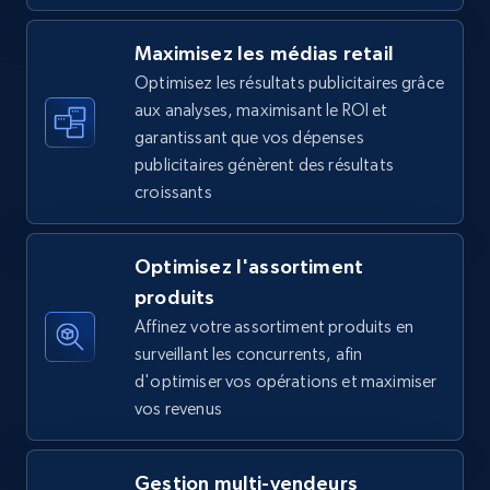
5.6K+
874+
Commencer
Maximisez les médias retail
Optimisez les résultats publicitaires grâce
aux analyses, maximisant le ROI et
Walmart - products - Find new products by
garantissant que vos dépenses
using specific category URL
publicitaires génèrent des résultats
URL, Final price, Sku, Currency, Gtin,
croissants
Specifications, Image urls, Top reviews, and
more.
Optimisez l'assortiment
5.6K+
874+
Commencer
produits
Affinez votre assortiment produits en
surveillant les concurrents, afin
d'optimiser vos opérations et maximiser
Walmart - products - Collects products by
vos revenus
specific keywords
URL, Final price, Sku, Currency, Gtin,
Gestion multi-vendeurs
Specifications, Image urls, Top reviews, and