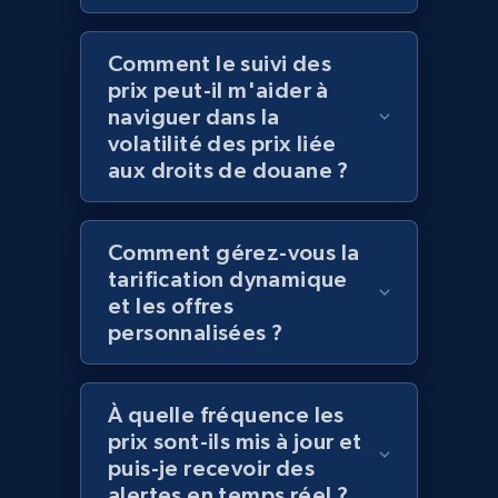
Comment le suivi des
prix peut-il m'aider à
Amazon products global dataset - Collect
naviguer dans la
products from Brands URLs
volatilité des prix liée
Title, Seller name, Brand, Description, Initial
aux droits de douane ?
price, Currency, Availability, Reviews count, and
more.
Comment gérez-vous la
2.1K+
375+
Commencer
tarification dynamique
et les offres
personnalisées ?
Home Depot US
URL, Domain, Country code, Model number,
À quelle fréquence les
Sku, Product id, Product name, Manufacturer,
prix sont-ils mis à jour et
and more.
puis-je recevoir des
alertes en temps réel ?