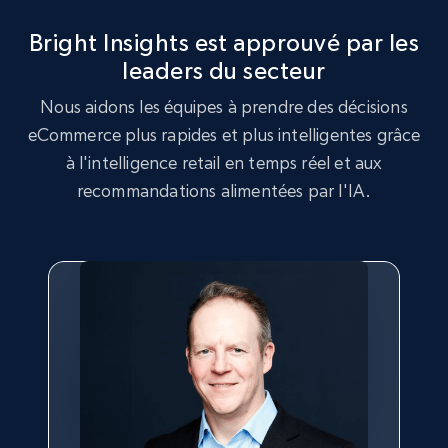
more.
Bright Insights est approuvé par les
leaders du secteur
2.5K+
358+
Commencer
Nous aidons les équipes à prendre des décisions
eCommerce plus rapides et plus intelligentes grâce
à l'intelligence retail en temps réel et aux
Google Shopping
recommandations alimentées par l'IA.
URL, Product id, Title, Product description,
Rating, Reviews count, Images, Variations, and
more.
2.4K+
199+
Commencer
Google Shopping - collects products from
web using keywords
URL, Product id, Title, Product description,