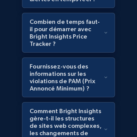
2.1K+
352+
Commencer
Combien de temps faut-
il pour démarrer avec
Home Depot US - Gather data on products
Bright Insights Price
Tracker ?
using specified keywords
URL, Domain, Country code, Model number,
Sku, Product id, Product name, Manufacturer,
Fournissez-vous des
and more.
informations sur les
violations de PAM (Prix
2.1K+
352+
Commencer
Annoncé Minimum) ?
Comment Bright Insights
Home Depot US - Discover products by
gère-t-il les structures
specified URL
de sites web complexes,
URL, Domain, Country code, Model number,
les changements de
Sku, Product id, Product name, Manufacturer,