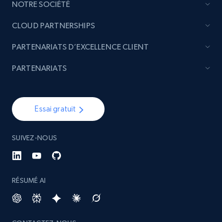
Etsy - Collect data on products using
NOTRE SOCIÉTÉ
specified keywords
CLOUD PARTNERSHIPS
URL, Product id, Listing inventory id, Title, Rating,
Reviews count shop, Reviews count item, Initial
PARTENARIATS D’EXCELLENCE CLIENT
price, and more.
PARTENARIATS
1.9K+
322+
Commencer
Essai gratuit
Etsy - Collects data from shop's URL
SUIVEZ-NOUS
URL, Product id, Listing inventory id, Title, Rating,
Reviews count shop, Reviews count item, Initial
price, and more.
RÉSUMÉ AI
1.9K+
322+
Commencer