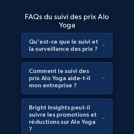
Amazon products global dataset - Collects
FAQs du suivi des prix Alo
products by best sellers category URL
Yoga
Title, Seller name, Brand, Description, Initial
price, Currency, Availability, Reviews count, and
more.
Qu'est-ce que le suivi et
la surveillance des prix ?
2.1K+
375+
Commencer
Comment le suivi des
prix Alo Yoga aide-t-il
Amazon products global dataset - Collect
mon entreprise ?
Amazon products by seller URL
Title, Seller name, Brand, Description, Initial
Bright Insights peut-il
price, Currency, Availability, Reviews count, and
suivre les promotions et
more.
réductions sur Alo Yoga
?
2.1K+
375+
Commencer