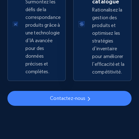
catalogue
Surmontez les
price, Final price, Discount percent, and more.
défis de la
Rationalisez la
correspondance
gestion des
5.4K+
667+
Commencer
produits grâce à
produits et
une technologie
optimisez les
d'IA avancée
stratégies
pour des
d'inventaire
TikTok Shop - discover records by shop url
données
pour améliorer
URL, Title, Available, Description, Currency, Initial
précises et
l'efficacité et la
price, Final price, Discount percent, and more.
complètes.
compétitivité.
5.4K+
667+
Commencer
Contactez-nous
Amazon sellers info
Seller id, URL, Seller name, Description, Detailed
info, Stars, Feedbacks, Return policy, and more.