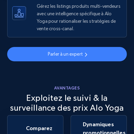
more.
Gérez les listings produits multi-vendeurs
avec une intelligence spécifique à Alo
Yoga pour rationaliser les stratégies de
5.6K+
874+
Commencer
vente cross-canal.
Walmart - products - Discover products by
Parler à un expert
using sku numbers
URL, Final price, Sku, Currency, Gtin,
Specifications, Image urls, Top reviews, and
more.
AVANTAGES
Exploitez le suivi & la
5.6K+
874+
Commencer
surveillance des prix Alo Yoga
Dynamiques
TikTok Shop
Comparez
promotionnelles