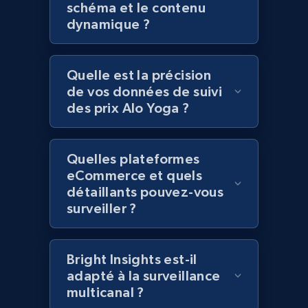
schéma et le contenu
and more.
dynamique ?
2.1K+
352+
Commencer
Quelle est la précision
de vos données de suivi
des prix Alo Yoga ?
Home Depot US - Discover products by
specified UPC
URL, Domain, Country code, Model number,
Quelles plateformes
Sku, Product id, Product name, Manufacturer,
eCommerce et quels
and more.
détaillants pouvez-vous
surveiller ?
2.1K+
352+
Commencer
Bright Insights est-il
adapté à la surveillance
multicanal ?
Home Depot US - Discovery products by