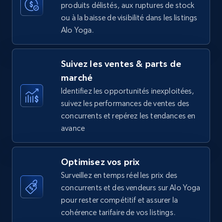
produits délistés, aux ruptures de stock
35.2K+
5.7K+
Commencer
ou à la baisse de visibilité dans les listings
Alo Yoga.
Amazon Reviews
Suivez les ventes & parts de
URL, Product name, Product rating, Product
marché
rating object, Product rating max, Rating,
Author name, Asin, and more.
Identifiez les opportunités inexploitées,
suivez les performances de ventes des
concurrents et repérez les tendances en
7.4K+
870+
Commencer
avance
Optimisez vos prix
Walmart - products
Surveillez en temps réel les prix des
URL, Final price, Sku, Currency, Gtin,
concurrents et des vendeurs sur Alo Yoga
Specifications, Image urls, Top reviews, and
pour rester compétitif et assurer la
more.
cohérence tarifaire de vos listings.