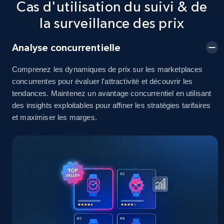
Cas d'utilisation du suivi & de
2.5K+
378+
Commencer
la surveillance des prix
Analyse concurrentielle
eBay
Comprenez les dynamiques de prix sur les marketplaces
URL, Product id, Title, Seller name, Seller rating,
concurrentes pour évaluer l'attractivité et découvrir les
Seller reviews, Breadcrumbs, Root category, and
tendances. Maintenez un avantage concurrentiel en utilisant
more.
des insights exploitables pour affiner les stratégies tarifaires
et maximiser les marges.
2.5K+
358+
Commencer
eBay - Gather data on products using
specified keywords
URL, Product id, Title, Seller name, Seller rating,
Seller reviews, Breadcrumbs, Root category, and