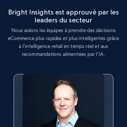
more.
Bright Insights est approuvé par les
leaders du secteur
2.5K+
359+
Commencer
Nous aidons les équipes à prendre des décisions
eCommerce plus rapides et plus intelligentes grâce
à l'intelligence retail en temps réel et aux
Google Shopping
recommandations alimentées par l'IA.
URL, Product id, Title, Product description,
Rating, Reviews count, Images, Variations, and
more.
2.4K+
200+
Commencer
Google Shopping - collects products from
web using keywords
URL, Product id, Title, Product description,