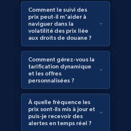
Comment le suivi des
prix peut-il m'aider à
naviguer dans la
Amazon products global dataset
volatilité des prix liée
Title, Seller name, Brand, Description, Initial
aux droits de douane ?
price, Currency, Availability, Reviews count, and
more.
Comment gérez-vous la
2.1K+
375+
Commencer
tarification dynamique
et les offres
personnalisées ?
Amazon products global dataset - Collects
products by specific category URL
À quelle fréquence les
Title, Seller name, Brand, Description, Initial
prix sont-ils mis à jour et
price, Currency, Availability, Reviews count, and
puis-je recevoir des
more.
alertes en temps réel ?