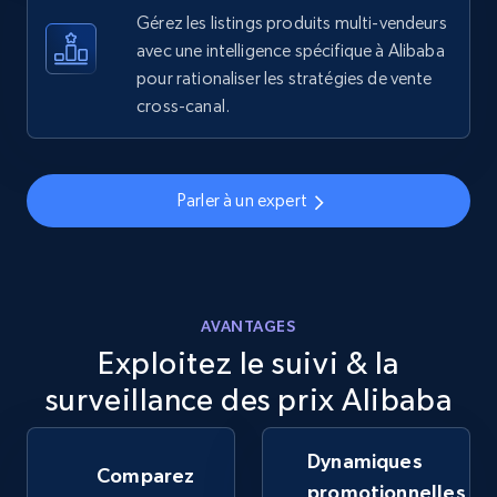
more.
Gérez les listings produits multi-vendeurs
avec une intelligence spécifique à Alibaba
pour rationaliser les stratégies de vente
5.6K+
876+
Commencer
cross-canal.
Walmart - products - Discover products by
Parler à un expert
using sku numbers
URL, Final price, Sku, Currency, Gtin,
Specifications, Image urls, Top reviews, and
more.
AVANTAGES
Exploitez le suivi & la
5.6K+
876+
Commencer
surveillance des prix Alibaba
Dynamiques
TikTok Shop
Comparez
promotionnelles