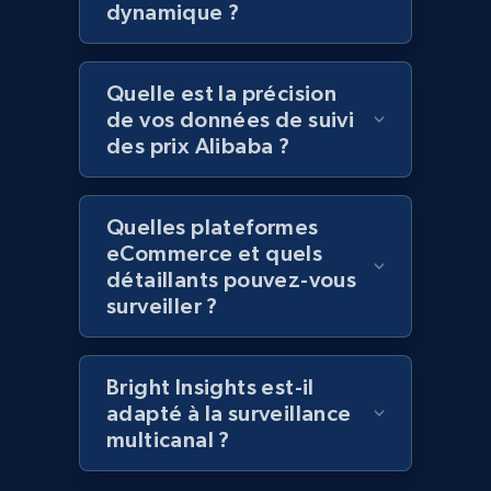
dynamique ?
more.
2.1K+
375+
Commencer
Quelle est la précision
de vos données de suivi
des prix Alibaba ?
Amazon products global dataset - Collect
Amazon products by seller URL
Quelles plateformes
Title, Seller name, Brand, Description, Initial
eCommerce et quels
price, Currency, Availability, Reviews count, and
détaillants pouvez-vous
more.
surveiller ?
2.1K+
375+
Commencer
Bright Insights est-il
adapté à la surveillance
multicanal ?
Amazon products global dataset - Collect