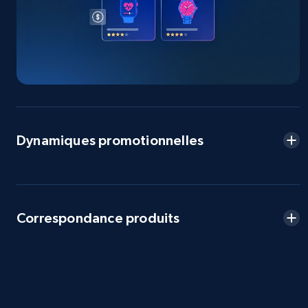
more.
2.5K+
359+
Commencer
eBay - Collect products from shops on eBay
URL, Product id, Title, Seller name, Seller rating,
Dynamiques promotionnelles
Seller reviews, Breadcrumbs, Root category, and
more.
2.5K+
359+
Commencer
Correspondance produits
eBay - Collect records by category
URL, Product id, Title, Seller name, Seller rating,
Seller reviews, Breadcrumbs, Root category, and