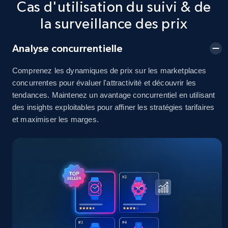
Cas d'utilisation du suivi & de
2.5K+
378+
Commencer
la surveillance des prix
Analyse concurrentielle
eBay
Comprenez les dynamiques de prix sur les marketplaces
URL, Product id, Title, Seller name, Seller rating,
concurrentes pour évaluer l'attractivité et découvrir les
Seller reviews, Breadcrumbs, Root category, and
tendances. Maintenez un avantage concurrentiel en utilisant
more.
des insights exploitables pour affiner les stratégies tarifaires
et maximiser les marges.
2.5K+
359+
Commencer
eBay - Gather data on products using
specified keywords
URL, Product id, Title, Seller name, Seller rating,
Seller reviews, Breadcrumbs, Root category, and