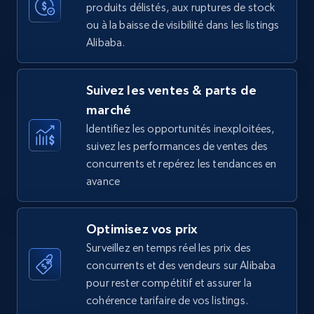
produits délistés, aux ruptures de stock
35.3K+
5.7K+
Commencer
ou à la baisse de visibilité dans les listings
Alibaba.
Amazon Reviews
Suivez les ventes & parts de
URL, Product name, Product rating, Product
marché
rating object, Product rating max, Rating,
Author name, Asin, and more.
Identifiez les opportunités inexploitées,
suivez les performances de ventes des
concurrents et repérez les tendances en
7.4K+
871+
Commencer
avance
Optimisez vos prix
Walmart - products
Surveillez en temps réel les prix des
URL, Final price, Sku, Currency, Gtin,
concurrents et des vendeurs sur Alibaba
Specifications, Image urls, Top reviews, and
pour rester compétitif et assurer la
more.
cohérence tarifaire de vos listings.