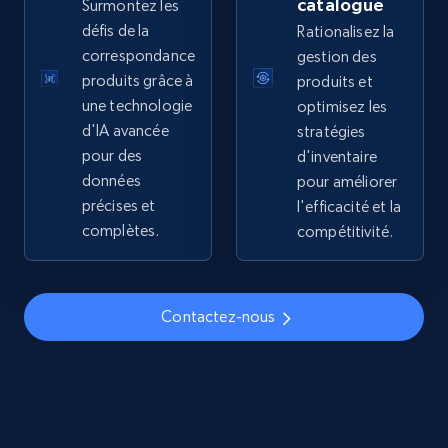
catalogue
Surmontez les
price, Final price, Discount percent, and more.
défis de la
Rationalisez la
correspondance
gestion des
5.4K+
668+
Commencer
produits grâce à
produits et
une technologie
optimisez les
d'IA avancée
stratégies
pour des
d'inventaire
TikTok Shop - discover records by shop url
données
pour améliorer
URL, Title, Available, Description, Currency, Initial
précises et
l'efficacité et la
price, Final price, Discount percent, and more.
complètes.
compétitivité.
5.4K+
668+
Commencer
Contactez-nous
Amazon sellers info
Seller id, URL, Seller name, Description, Detailed
info, Stars, Feedbacks, Return policy, and more.