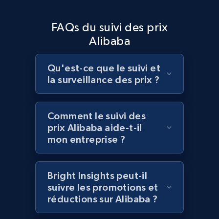
Home Depot US - Discover products by
FAQs du suivi des prix
specified UPC
Alibaba
URL, Domain, Country code, Model number,
Sku, Product id, Product name, Manufacturer,
and more.
Qu'est-ce que le suivi et
la surveillance des prix ?
2.1K+
355+
Commencer
Comment le suivi des
prix Alibaba aide-t-il
Home Depot US - Discovery products by
mon entreprise ?
specific category URL
URL, Domain, Country code, Model number,
Bright Insights peut-il
Sku, Product id, Product name, Manufacturer,
suivre les promotions et
and more.
réductions sur Alibaba ?
2.1K+
355+
Commencer