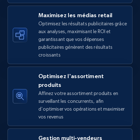
5.6K+
876+
Commencer
Maximisez les médias retail
Optimisez les résultats publicitaires grâce
aux analyses, maximisant le ROI et
Walmart - products - Find new products by
garantissant que vos dépenses
using specific category URL
publicitaires génèrent des résultats
URL, Final price, Sku, Currency, Gtin,
croissants
Specifications, Image urls, Top reviews, and
more.
Optimisez l'assortiment
5.6K+
876+
Commencer
produits
Affinez votre assortiment produits en
surveillant les concurrents, afin
d'optimiser vos opérations et maximiser
Walmart - products - Collects products by
vos revenus
specific keywords
URL, Final price, Sku, Currency, Gtin,
Gestion multi-vendeurs
Specifications, Image urls, Top reviews, and