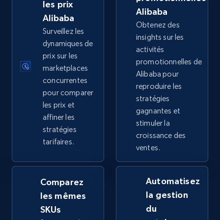
URL, Title, Available, Description, Currency, Initial
les prix
Alibaba
price, Final price, Discount percent, and more.
Alibaba
Obtenez des
Surveillez les
insights sur les
5.4K+
668+
Commencer
dynamiques de
activités
prix sur les
promotionnelles de
marketplaces
Alibaba pour
concurrentes
reproduire les
TikTok Shop - category
pour comparer
stratégies
URL, Title, Available, Description, Currency, Initial
les prix et
gagnantes et
price, Final price, Discount percent, and more.
affiner les
stimuler la
stratégies
croissance des
5.4K+
668+
Commencer
tarifaires.
ventes.
Automatisez
Comparez
TikTok Shop - Collect TikTok shop products
la gestion
les mêmes
by keywords search
du
SKUs
URL, Title, Available, Description, Currency, Initial