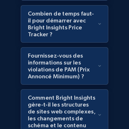
2.1K+
375+
Commencer
Combien de temps faut-
il pour démarrer avec
Bright Insights Price
Amazon products global dataset -
Tracker ?
Collecting products by keyword search
Title, Seller name, Brand, Description, Initial
Fournissez-vous des
price, Currency, Availability, Reviews count, and
informations sur les
more.
violations de PAM (Prix
Annoncé Minimum) ?
2.1K+
375+
Commencer
Comment Bright Insights
gère-t-il les structures
Amazon products global dataset - Collects
de sites web complexes,
products by best sellers category URL
les changements de
Title, Seller name, Brand, Description, Initial
schéma et le contenu
price, Currency, Availability, Reviews count, and