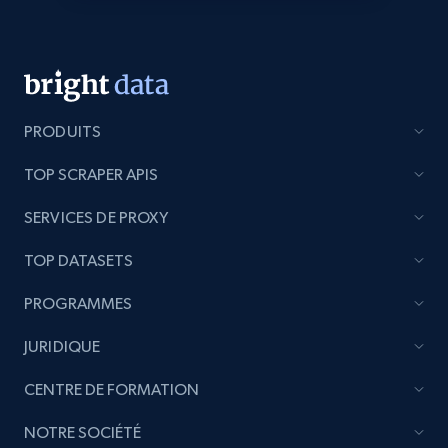
products from Brands URLs
Title, Seller name, Brand, Description, Initial
price, Currency, Availability, Reviews count, and
more.
PRODUITS
2.1K+
375+
Commencer
TOP SCRAPER APIS
SERVICES DE PROXY
Etsy
URL, Product id, Listing inventory id, Title, Rating,
TOP DATASETS
Reviews count shop, Reviews count item, Initial
PROGRAMMES
price, and more.
JURIDIQUE
1.9K+
323+
Commencer
CENTRE DE FORMATION
NOTRE SOCIÉTÉ