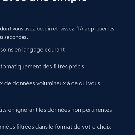
amazon, Description amazon, Initial price
amazon, Currency amazon, Availability amazon,
and more.
ont vous avez besoin et laissez l’IA appliquer les
eCommerce
ues secondes.
soins en langage courant
1.2K+
132+
Buy Now
utomatiquement des filtres précis
Lowes.com
ux de données volumineux à ce qui vous
URL, Domain, Marketplace pn, Sku, Other pn,
Model number, Gtin ean pn, Product name, and
more.
ûts en ignorant les données non pertinentes
eCommerce
nnées filtrées dans le format de votre choix