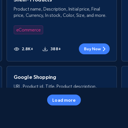
Product name, Description, Initial price, Final
price, Currency, In stock, Color, Size, and more.
eCommerce
2.8K+
388+
Buy Now
Google Shopping
URL, Product id, Title, Product description,
Rating, Reviews count, Images, Variations, and
more.
Load more
eCommerce