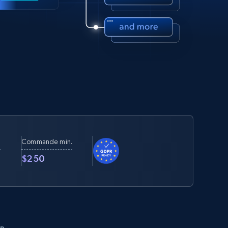
Commande min.
t
$250