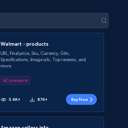
Walmart - products
URL, Final price, Sku, Currency, Gtin,
Specifications, Image urls, Top reviews, and
more.
eCommerce
5.6K+
874+
Buy Now
Amazon sellers info