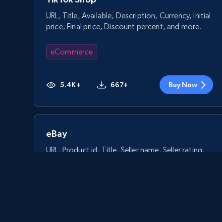
URL, Title, Available, Description, Currency, Initial
price, Final price, Discount percent, and more.
eCommerce
5.4K+
667+
Buy Now
eBay
URL, Product id, Title, Seller name, Seller rating,
Seller reviews, Breadcrumbs, Root category, and
more.
eCommerce