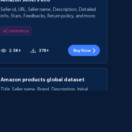
Seller id, URL, Seller name, Description, Detailed
info, Stars, Feedbacks, Return policy, and more.
eCommerce
2.5K+
378+
Buy Now
Amazon products global dataset
Title, Seller name, Brand, Description, Initial
price, Currency, Availability, Reviews count, and
more.
eCommerce