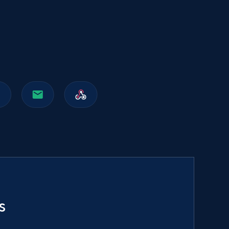
991+
162+
Buy Now
Walmart sellers info
Seller id, URL, Catalog seller id, Seller name, Seller
display name, Seller email, Seller phone, Seller
about us, and more.
eCommerce
910+
88+
Buy Now
s
Naver products
URL, Product id, Title, Original price, Final price,