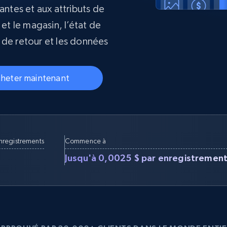
collected
riantes et aux attributs de
Commence à
Proxys de
 et le magasin, l’état de
à
partir de
datacenter
$0.9/IP
B
ue de retour et les données
à
Proxys de ISP
nant
Plus de 700 000 proxys résidentiels
heter maintenant
statiques entièrement conformes
e
enregistrements
Commence à
Jusqu'à 0,0025 $ par enregistremen