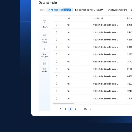
price, Currency, Sold, and more.
eCommerce
1.6K+
180+
Buy Now
Zara - Products
Category id, Product id, Product name, Price,
Currency, Colour code, Colour, Description, and
more.
eCommerce