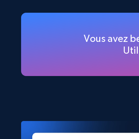
2.5K+
358+
Buy Now
Home Depot US
Vous avez b
URL, Domain, Country code, Model number, Sku,
Uti
Product id, Product name, Manufacturer, and
more.
eCommerce
2.1K+
353+
Buy Now
Amazon products search
Asin, URL, Name, Sponsored, Initial price, Final