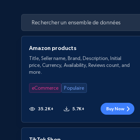
Amazon products
Title, Seller name, Brand, Description, Initial
price, Currency, Availability, Reviews count, and
more.
eCommerce
Populaire
35.2K+
5.7K+
Buy Now
TikTok Shop