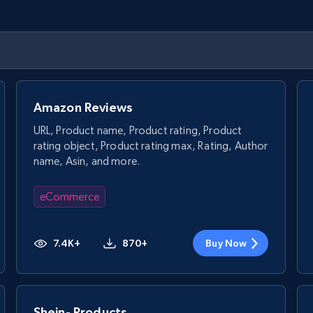
Amazon Reviews
URL, Product name, Product rating, Product
rating object, Product rating max, Rating, Author
name, Asin, and more.
eCommerce
7.4K+
870+
Buy Now
Shein- Products