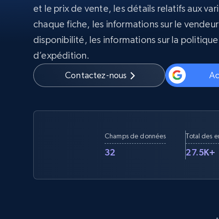
et le prix de vente, les détails relatifs aux va
Proxys
chaque fiche, les informations sur le vendeur
Commence 
résidentiels
partir de
INFRASTRUCTURE PROXY
$5
$2.5/G
disponibilité, les informations sur la politiq
50% OFF
d’expédition.
Commence 
Proxys résidentiels
50% OFF
Proxys de ISP
partir de
400M+ adresses IP mondiales prove
$1.3/IP
Contactez-nous
Ac
d’appareils pair réels
Proxys de datacenter
Proxys fiables et à haut débit pour un
extraction de données efficace
Champs de données
Total des 
32
27.5K+