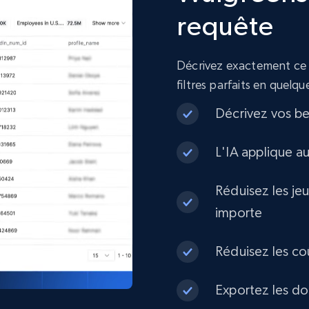
Rating, Reviews count, Initial price, Discount, and
requête
more.
Décrivez exactement ce d
eCommerce
filtres parfaits en quelq
Décrivez vos be
1.3K+
174+
Buy Now
L'IA applique a
Best Buy products
Réduisez les je
importe
URL, Product id, Title, Images, Final price,
Currency, Discount, Initial price, and more.
Réduisez les co
eCommerce
Exportez les do