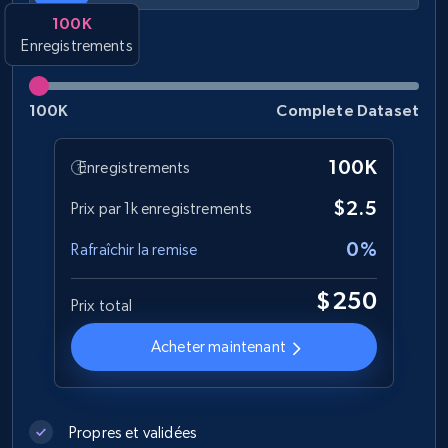
100K
Enregistrements
Best Buy products
URL, Product id, Title, Images, Final price,
Currency, Discount, Initial price, and more.
100K
Complete Dataset
eCommerce
100K
Enregistrements
$2.5
Prix par 1k enregistrements
1.1K+
149+
Buy Now
0%
Rafraîchir la remise
$250
Prix total
Lazada - Products
Acheter maintenant
URL, Title, Rating, Reviews, Initial price, Final
price, Currency, Stock, and more.
eCommerce
Propres et validées