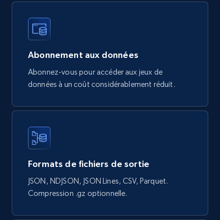
Google Shopping products search US
URL, Product id, Title, Final price, Initial price,
Currency, Rating, Reviews count, and more.
Abonnement aux données
eCommerce
Abonnez-vous pour accéder aux jeux de
données à un coût considérablement réduit.
823+
40+
Buy Now
Wayfair products
URL, Product id, Title, Rating, Reviews count,
Formats de fichiers de sortie
Initial price, Discount, Final price, and more.
JSON, NDJSON, JSON Lines, CSV, Parquet.
eCommerce
Compression .gz optionnelle.