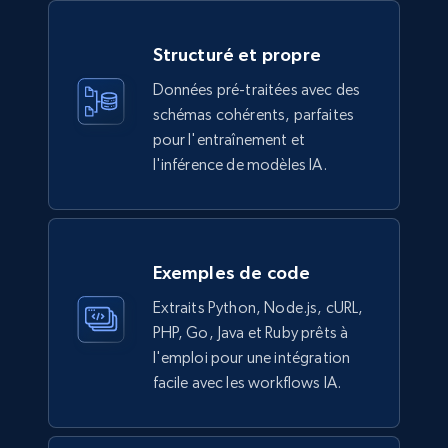
Description, In stock, Color, Size, Reviews
count, Main image, Category url, Category, and
more.
Structuré et propre
Données pré-traitées avec des
eCommerce
schémas cohérents, parfaites
pour l'entraînement et
l'inférence de modèles IA.
943+
151+
Buy Now
Walmart sellers info
Exemples de code
Seller id, URL, Catalog seller id, Seller name, Seller
Extraits Python, Node.js, cURL,
display name, Seller email, Seller phone, Seller
PHP, Go, Java et Ruby prêts à
about us, and more.
l'emploi pour une intégration
facile avec les workflows IA.
eCommerce