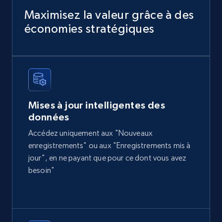
Sku, Product id, Product name, Manufacturer,
Maximisez la valeur grâce à des
and more.
économies stratégiques
eCommerce
2.1K+
355+
Buy Now
Mises à jour intelligentes des
données
Amazon products global dataset
Accédez uniquement aux "Nouveaux
Title, Seller name, Brand, Description, Initial
enregistrements" ou aux "Enregistrements mis à
price, Currency, Availability, Reviews count, and
jour", en ne payant que pour ce dont vous avez
more.
besoin"
eCommerce