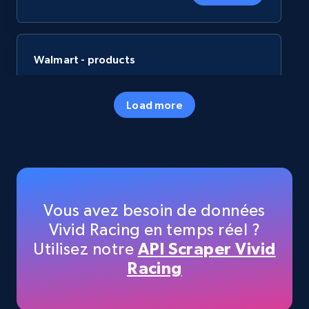
Walmart - products
URL, Final price, Sku, Currency, Gtin,
Specifications, Image urls, Top reviews, and
Load more
more.
eCommerce
5.6K+
876+
Buy Now
Vous avez besoin de données
Vivid Racing en temps réel ?
Utilisez notre
API Scraper Vivid
TikTok Shop
Racing
URL, Title, Available, Description, Currency, Initial
price, Final price, Discount percent, and more.