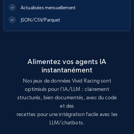
Actualisées mensuellement
991+
165+
Buy Now
JSON/CSV/Parquet
Lowes.com
URL, Domain, Marketplace pn, Sku, Other pn,
Model number, Gtin ean pn, Product name, and
Alimentez vos agents IA
more.
instantanément
eCommerce
Nos jeux de données Vivid Racing sont
optimisés pour l'IA/LLM : clairement
structurés, bien documentés, avec du code
991+
162+
Buy Now
et des
recettes pour une intégration facile avec les
LLM/chatbots.
Ikea - Products