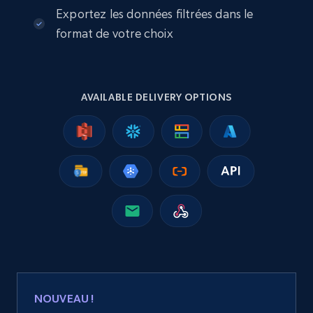
Exportez les données filtrées dans le
2.5K+
359+
Buy Now
format de votre choix
Google Shopping
AVAILABLE DELIVERY OPTIONS
URL, Product id, Title, Product description,
Rating, Reviews count, Images, Variations, and
more.
eCommerce
2.4K+
200+
Buy Now
Home Depot US
NOUVEAU !
URL, Domain, Country code, Model number,