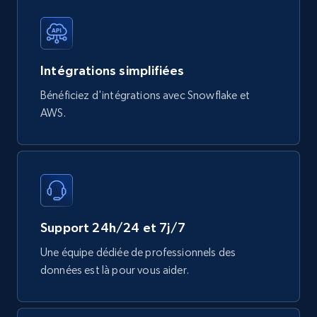
Mouser - Products
Product url, Category url, Mouser part num, Mfr
Intégrations simplifiées
part number, Manufacturer, Image, Image high,
Manufacturer url, and more.
Bénéficiez d'intégrations avec Snowflake et
AWS.
eCommerce
719+
91+
Buy Now
Support 24h/24 et 7j/7
Une équipe dédiée de professionnels des
données est là pour vous aider.