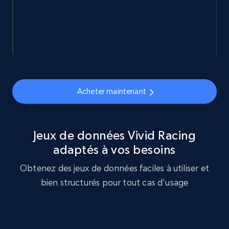
eCommerce
878+
124+
Buy Now
Acheter maintenant
Naver products
URL, Product id, Title, Original price, Final price,
Discount rate, Currency, Description, and more.
Jeux de données Vivid Racing
adaptés à vos besoins
eCommerce
Obtenez des jeux de données faciles à utiliser et
bien structurés pour tout cas d'usage
839+
46+
Buy Now