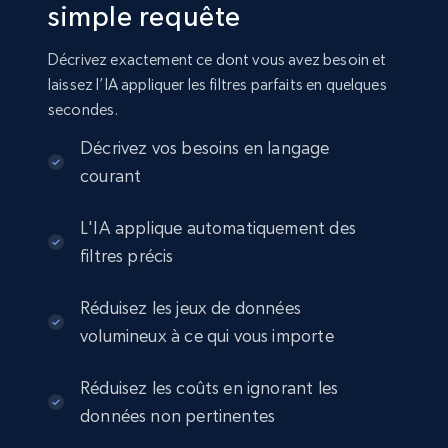
simple requête
Amazon sellers info
Seller id, URL, Seller name, Description, Detailed
Décrivez exactement ce dont vous avez besoin et
info, Stars, Feedbacks, Return policy, and more.
laissez l’IA appliquer les filtres parfaits en quelques
secondes.
eCommerce
Décrivez vos besoins en langage
courant
2.5K+
378+
Buy Now
L'IA applique automatiquement des
filtres précis
eBay
Réduisez les jeux de données
URL, Product id, Title, Seller name, Seller rating,
volumineux à ce qui vous importe
Seller reviews, Breadcrumbs, Root category, and
more.
Réduisez les coûts en ignorant les
eCommerce
données non pertinentes