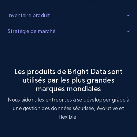
Inventaire produit
Identifier les lacunes
Stratégie de marché
Identifiez les lacunes dans l'inventaire des produits, la
Optimisation de la stratégie de marché
demande accrue pour certains produits et les produits
tendance auprès des consommateurs.
Exploitez le jeu de données Vivid Racing pour réaliser une
analyse de stratégie de marché, en identifiant les
Les produits de Bright Data sont
tendances clés et les préférences des clients.
utilisés par les plus grandes
Acheter maintenant
marques mondiales
Acheter maintenant
Nous aidons les entreprises à se développer grâce à
une gestion des données sécurisée, évolutive et
flexible.