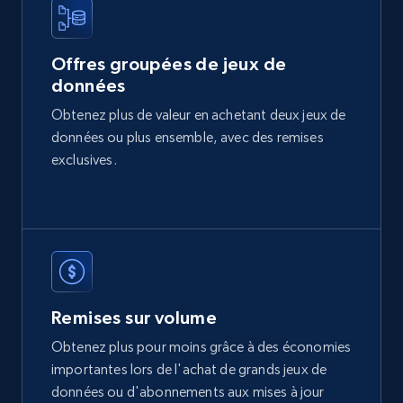
2.1K+
375+
Buy Now
Offres groupées de jeux de
données
Etsy
Obtenez plus de valeur en achetant deux jeux de
URL, Product id, Listing inventory id, Title, Rating,
données ou plus ensemble, avec des remises
Reviews count shop, Reviews count item, Initial
price, and more.
exclusives.
eCommerce
1.9K+
323+
Buy Now
Remises sur volume
Obtenez plus pour moins grâce à des économies
Amazon best seller products
importantes lors de l'achat de grands jeux de
Title, Seller name, Brand, Description, Initial
données ou d'abonnements aux mises à jour
price, Final price, Final price high, Currency, and