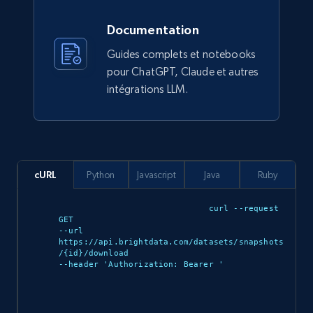
912+
88+
Buy Now
Documentation
Guides complets et notebooks
pour ChatGPT, Claude et autres
Ozon.ru products
intégrations LLM.
URL, Sku, Breadcrumbs, Name, Rating, Review
count, Description, Image, and more.
eCommerce
cURL
Python
Javascript
Java
Ruby
901+
114+
Buy Now
curl --request 
GET 

--url 
https://api.brightdata.com/datasets/snapshots
/{id}/download 

Sephora products
--header 'Authorization: Bearer 
'

URL, ID, Name, Sku, In stock, Regular price,
Actual price, Unit price, and more.