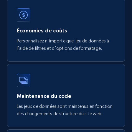
Tags, Final price, Original price, and more.
eCommerce
Économies de coûts
747+
39+
Buy Now
Personnalisez n'importe quel jeu de données à
l'aide de filtres et d'options de formatage.
Google Play Store reviews
URL, Review id, Reviewer name, Review date,
Review rating, Review, Found helpful, App url, and
more.
Maintenance du code
eCommerce
Les jeux de données sont maintenus en fonction
des changements de structure du site web.
740+
39+
Buy Now