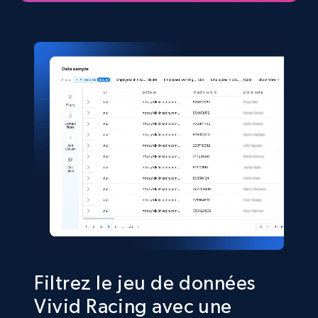
eCommerce
5.4K+
668+
Buy Now
Shein- Products
Product name, Description, Initial price, Final
price, Currency, In stock, Color, Size, and more.
eCommerce
2.8K+
388+
Buy Now
Filtrez le jeu de données
Vivid Racing avec une