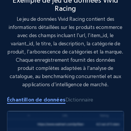
Exemple de jeu de données Vivid
Racing
Target
Le jeu de données Vivid Racing contient des
URL, Product id, Title, Product description,
informations détaillées sur les produits ecommerce
Rating, Reviews count, Initial price, Discount,
avec des champs incluant l'url, l'item_id, le
and more.
variant_id, le titre, la description, la catégorie de
produit, l'arborescence de catégories et la marque.
eCommerce
Chaque enregistrement fournit des données
produit complètes adaptées à l'analyse de
1.3K+
175+
Buy Now
catalogue, au benchmarking concurrentiel et aux
applications d'intelligence de marché.
Échantillon de données
Dictionnaire
Amazon Walmart
URL, Title amazon, Seller name amazon, Brand
amazon, Description amazon, Initial price
amazon, Currency amazon, Availability amazon,
and more.