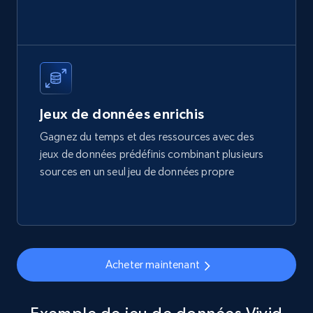
more.
eCommerce
1.7K+
254+
Buy Now
Jeux de données enrichis
Gagnez du temps et des ressources avec des
jeux de données prédéfinis combinant plusieurs
Amazon products search
sources en un seul jeu de données propre
Asin, URL, Name, Sponsored, Initial price, Final
price, Currency, Sold, and more.
eCommerce
Acheter maintenant
1.6K+
181+
Buy Now