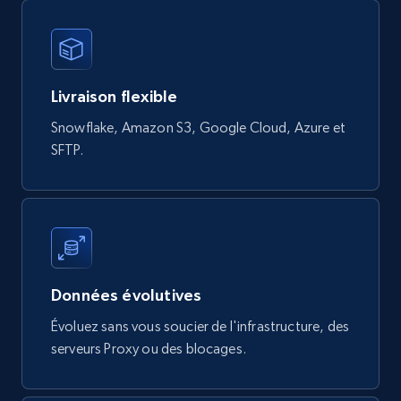
822+
80+
Buy Now
Digikey - Products
Livraison flexible
Product url, Category url, Part number,
Snowflake, Amazon S3, Google Cloud, Azure et
Description, Manufacturer, Manufacturer url,
SFTP.
Datasheet url, Rohs compliant, and more.
eCommerce
778+
80+
Buy Now
Données évolutives
Évoluez sans vous soucier de l'infrastructure, des
serveurs Proxy ou des blocages.
mercadolivre.com.br products
URL, Product id, Title, Breadcrumbs, Category,