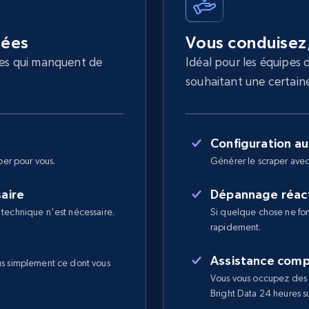
nées
Vous conduisez
les qui manquent de
Idéal pour les équipes 
souhaitant une certaine 
Configuration a
per pour vous.
Générer le scraper avec
saire
Dépannage réact
 technique n'est nécessaire.
Si quelque chose ne fon
rapidement.
Assistance comp
us simplement ce dont vous
Vous vous occupez des 
Bright Data 24 heures sur