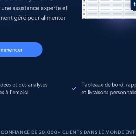
collected
, une assistance experte et
Commence à
Proxys de
à
partir de
ement géré pour alimenter
datacenter
$0.9/IP
B
à
Proxys de ISP
nant
Plus de 700 000 proxys résidentiels
statiques entièrement conformes
ommencer
e
idées et des analyses
Tableaux de bord, rap
es à l'emploi
et livraisons personnali
 CONFIANCE DE 20,000+ CLIENTS DANS LE MONDE ENT