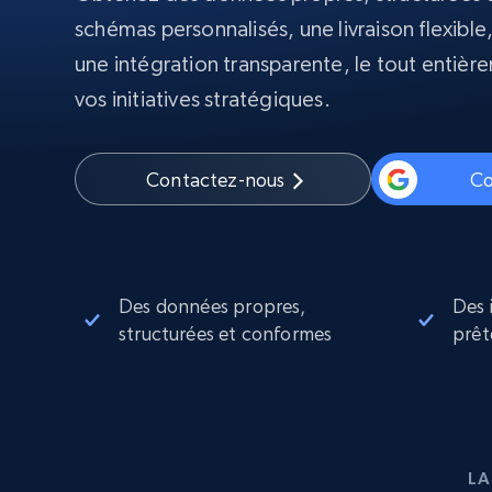
schémas personnalisés, une livraison flexible
Proxys
Commence 
une intégration transparente, le tout entièr
résidentiels
partir de
INFRASTRUCTURE PROXY
$5
$2.5/G
50% OFF
vos initiatives stratégiques.
Commence 
Proxys résidentiels
50% OFF
Proxys de ISP
partir de
400M+ adresses IP mondiales prove
$1.3/IP
d’appareils pair réels
Contactez-nous
C
Proxys de datacenter
Proxys fiables et à haut débit pour un
extraction de données efficace
Des données propres,
Des 
structurées et conformes
prêt
LA