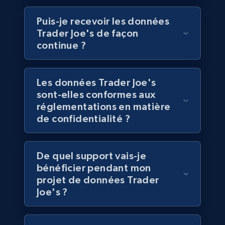
eCommerce
Puis-je recevoir les données
Trader Joe's de façon
5.4K+
667+
Buy Now
continue ?
Les données Trader Joe's
Employees business enriched dataset
sont-elles conformes aux
réglementations en matière
URL, Profile url, Linkedin num id, Avatar, Profile
name, Certifications, Profile location, Profile
de confidentialité ?
connections, and more.
Business
Enrichi
De quel support vais-je
bénéficier pendant mon
projet de données Trader
5.3K+
384+
Buy Now
Joe's ?