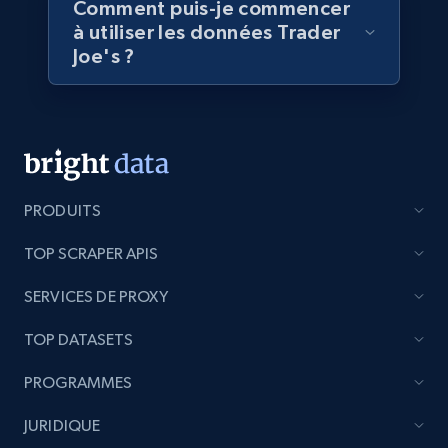
Comment puis-je commencer
YouTube - Channels
à utiliser les données Trader
URL, Handle, Handle md5, Banner img, Profile
Joe's ?
image, Name, Subscribers, Description, and
more.
Social media
PRODUITS
4.5K+
507+
Buy Now
TOP SCRAPER APIS
SERVICES DE PROXY
Reddit- Posts
TOP DATASETS
Post id, URL, User posted, Title, Description,
Num comments, Date posted, Community
PROGRAMMES
name, and more.
JURIDIQUE
Social media