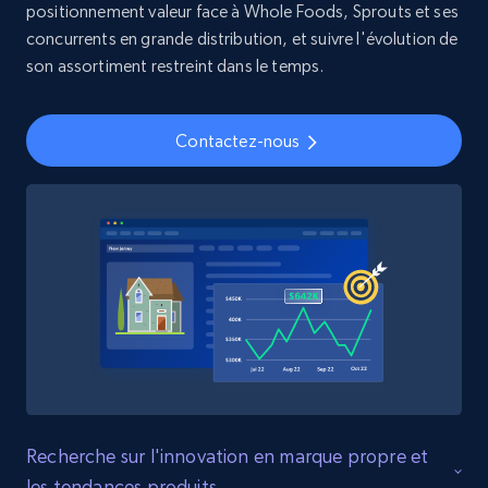
positionnement valeur face à Whole Foods, Sprouts et ses
rating object, Product rating max, Rating,
concurrents en grande distribution, et suivre l'évolution de
Author name, Asin, and more.
son assortiment restreint dans le temps.
eCommerce
Contactez-nous
7.4K+
870+
Buy Now
TikTok - Posts
URL, Post id, Description, Create time, Digg
count, Share count, Collect count, Comment
count, and more.
Social media
Recherche sur l'innovation en marque propre et
les tendances produits
6.7K+
894+
Buy Now