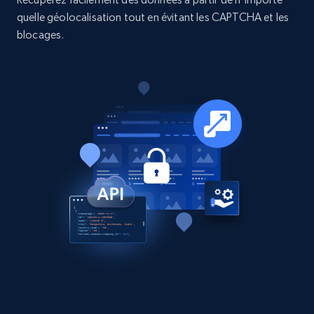
quelle géolocalisation tout en évitant les CAPTCHA et les
Business
blocages.
15.3K+
2.2K+
Buy Now
Google Maps full information
Place id, URL, Country, Name, Category,
Address, Description, Business details, and
more.
Business
13.2K+
1.7K+
Buy Now