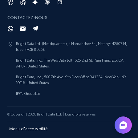
URL, Place id, Place name, Country, Address,
Review id, Reviewer name, Reviews by reviewer,
CONTACTEZ-NOUS
and more.
Business
Bright Data Ltd. (Headquarters), 4 Hamahshev St., Netanya 4250714,
Israel (POB 8025).
4.1K+
303+
Buy Now
Bright Data, Inc., The Web Data Loft, 625 2nd St., San Francisco, CA
94107, United States.
Bright Data, Inc., 500 7th Ave, 9th Floor Office 9A1234, New York, NY
10018, United States.
Instagram - Reels
IPPN Group Ltd.
URL, User posted, Description, Hashtags, Num
comments, Date posted, Likes, Views, and
more.
© Copyright 2026 Bright Data Ltd. | Tous droits réservés
Social media
Menu d'accessibilité