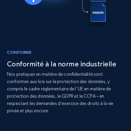
Real estate
Populaire
12K+
1.3K+
Buy Now
CONFORME
LinkedIn posts
Conformité à la norme industrielle
URL, ID, User id, Use url, Title, Headline, Post
text, Date posted, and more.
Nos pratiques en matière de confidentialité sont
conformes aux lois sur la protection des données, y
Social media
compris le cadre réglementaire de l’UE en matière de
protection des données, le GDPR et le CCPA – en
respectant les demandes d’exercice des droits à la vie
11.3K+
1.5K+
Buy Now
privée et plus encore.