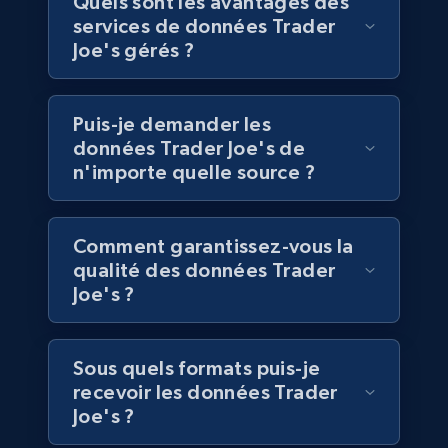
Quels sont les avantages des
services de données Trader
Joe's gérés ?
Walmart - products
URL, Final price, Sku, Currency, Gtin,
Puis-je demander les
Specifications, Image urls, Top reviews, and
more.
données Trader Joe's de
n'importe quelle source ?
eCommerce
Comment garantissez-vous la
5.6K+
875+
Buy Now
qualité des données Trader
Joe's ?
TikTok Shop
Sous quels formats puis-je
recevoir les données Trader
URL, Title, Available, Description, Currency, Initial
price, Final price, Discount percent, and more.
Joe's ?