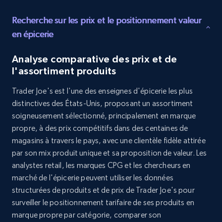
Recherche sur les prix et le positionnement valeur
8.3K+
963+
Buy Now
en épicerie
Analyse comparative des prix et de
l'assortiment produits
Youtube - Videos posts
URL, Title, Youtuber, Youtuber md5, Video url,
Trader Joe's est l'une des enseignes d'épicerie les plus
Video length, Likes, Views, and more.
distinctives des États-Unis, proposant un assortiment
soigneusement sélectionné, principalement en marque
Social media
propre, à des prix compétitifs dans des centaines de
magasins à travers le pays, avec une clientèle fidèle attirée
par son mix produit unique et sa proposition de valeur. Les
8.1K+
714+
Buy Now
analystes retail, les marques CPG et les chercheurs en
marché de l'épicerie peuvent utiliser les données
structurées de produits et de prix de Trader Joe's pour
surveiller le positionnement tarifaire de ses produits en
Amazon Reviews
marque propre par catégorie, comparer son
URL, Product name, Product rating, Product