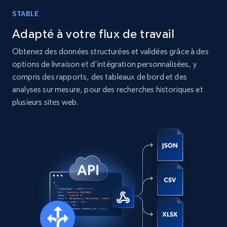
STABLE
Instagram - Posts
Adapté à votre flux de travail
URL, User posted, Description, Hashtags, Num
comments, Date posted, Likes, Photos, and
Obtenez des données structurées et validées grâce à des
more.
options de livraison et d’intégration personnalisées, y
compris des rapports, des tableaux de bord et des
Social media
analyses sur mesure, pour des recherches historiques et
plusieurs sites web.
13.2K+
1.6K+
Buy Now
Zillow properties listing information
Zpid, City, State, HomeStatus, Address,
IsListingClaimedByCurrentSignedInUser,
IsCurrentSignedInAgentResponsible, Bedrooms,
and more.