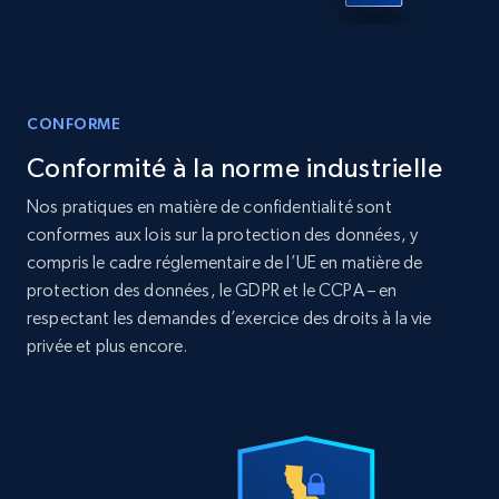
12K+
1.3K+
Buy Now
CONFORME
LinkedIn posts
Conformité à la norme industrielle
URL, ID, User id, Use url, Title, Headline, Post
text, Date posted, and more.
Nos pratiques en matière de confidentialité sont
conformes aux lois sur la protection des données, y
Social media
compris le cadre réglementaire de l’UE en matière de
protection des données, le GDPR et le CCPA – en
respectant les demandes d’exercice des droits à la vie
11.3K+
1.5K+
Buy Now
privée et plus encore.
X (formerly Twitter) - Posts
ID, User posted, Name, Description, Date
posted, Photos, URL, Quoted post, and more.