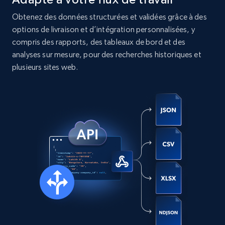
URL, User posted, Description, Hashtags, Num
comments, Date posted, Likes, Photos, and
Obtenez des données structurées et validées grâce à des
more.
options de livraison et d’intégration personnalisées, y
compris des rapports, des tableaux de bord et des
Social media
analyses sur mesure, pour des recherches historiques et
plusieurs sites web.
13.2K+
1.6K+
Buy Now
Zillow properties listing information
Zpid, City, State, HomeStatus, Address,
IsListingClaimedByCurrentSignedInUser,
IsCurrentSignedInAgentResponsible, Bedrooms,
and more.
Real estate
Populaire