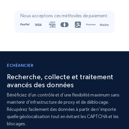
Crunchbase companies information
Name, URL, ID, Cb rank, Region, About,
Nous acceptons ces méthodes de paiement:
Industries, Operating status, and more.
Business
Populaire
Enrichi
15.6K+
1.6K+
Buy Now
ÉCHÉANCIER
Recherche, collecte et traitement
Linkedin job listings information
avancés des données
URL, Job posting id, Job title, Company name,
Bénéficiez d’un contrôle et d’une flexibilité maximum sans
Company id, Job location, Job summary, Job
maintenir d’infrastructure de proxy et de déblocage.
seniority level, and more.
Récupérez facilement des données à partir de n’importe
quelle géolocalisation tout en évitant les CAPTCHA et les
Business
blocages.