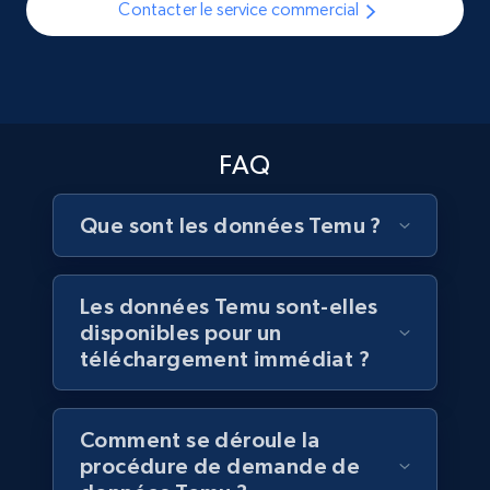
Contacter le service commercial
Youtube - Videos posts
URL, Title, Youtuber, Youtuber md5, Video url,
Video length, Likes, Views, and more.
FAQ
Social media
Que sont les données Temu ?
8.1K+
714+
Buy Now
Les données Temu sont-elles
disponibles pour un
téléchargement immédiat ?
Amazon Reviews
URL, Product name, Product rating, Product
rating object, Product rating max, Rating,
Comment se déroule la
Author name, Asin, and more.
procédure de demande de