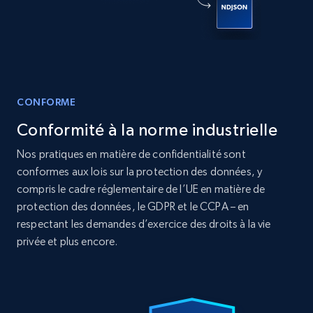
12K+
1.3K+
Buy Now
CONFORME
LinkedIn posts
Conformité à la norme industrielle
URL, ID, User id, Use url, Title, Headline, Post
text, Date posted, and more.
Nos pratiques en matière de confidentialité sont
conformes aux lois sur la protection des données, y
Social media
compris le cadre réglementaire de l’UE en matière de
protection des données, le GDPR et le CCPA – en
respectant les demandes d’exercice des droits à la vie
11.3K+
1.5K+
Buy Now
privée et plus encore.
X (formerly Twitter) - Posts