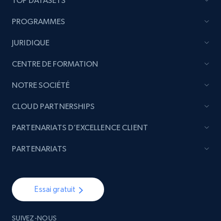
TOP DATASETS
URL, Handle, Handle md5, Banner img, Profile
image, Name, Subscribers, Description, and
PROGRAMMES
more.
JURIDIQUE
Social media
CENTRE DE FORMATION
NOTRE SOCIÉTÉ
4.5K+
507+
Buy Now
CLOUD PARTNERSHIPS
PARTENARIATS D’EXCELLENCE CLIENT
Reddit- Posts
PARTENARIATS
Post id, URL, User posted, Title, Description,
Num comments, Date posted, Community
name, and more.
Essai gratuit
Social media
SUIVEZ-NOUS