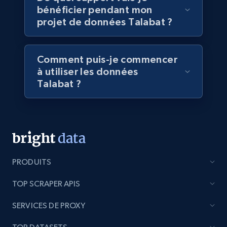
bénéficier pendant mon
projet de données Talabat ?
5.4K+
667+
Buy Now
Comment puis-je commencer
à utiliser les données
Employees business enriched dataset
Talabat ?
URL, Profile url, Linkedin num id, Avatar, Profile
name, Certifications, Profile location, Profile
connections, and more.
Business
Enrichi
PRODUITS
5.3K+
384+
Buy Now
TOP SCRAPER APIS
SERVICES DE PROXY
YouTube - Channels