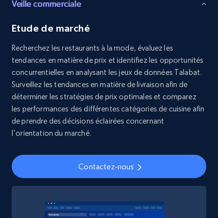
Veille commerciale
8.3K+
963+
Buy Now
Etude de marché
Recherchez les restaurants à la mode, évaluez les
Youtube - Videos posts
tendances en matière de prix et identifiez les opportunités
URL, Title, Youtuber, Youtuber md5, Video url,
concurrentielles en analysant les jeux de données Talabat.
Video length, Likes, Views, and more.
Surveillez les tendances en matière de livraison afin de
déterminer les stratégies de prix optimales et comparez
Social media
les performances des différentes catégories de cuisine afin
de prendre des décisions éclairées concernant
l'orientation du marché.
8.1K+
714+
Buy Now
Contactez-nous
Amazon Reviews
URL, Product name, Product rating, Product
rating object, Product rating max, Rating,