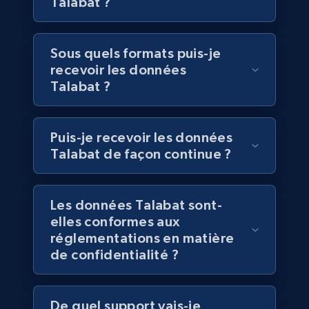
Talabat ?
Walmart - products
URL, Final price, Sku, Currency, Gtin,
Sous quels formats puis-je
Specifications, Image urls, Top reviews, and
recevoir les données
more.
Talabat ?
eCommerce
Puis-je recevoir les données
Talabat de façon continue ?
5.6K+
875+
Buy Now
Les données Talabat sont-
elles conformes aux
TikTok Shop
réglementations en matière
URL, Title, Available, Description, Currency, Initial
de confidentialité ?
price, Final price, Discount percent, and more.
eCommerce
De quel support vais-je