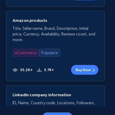
Amazon products
Title, Seller name, Brand, Description, Initial
price, Currency, Availability, Reviews count, and
more.
eCommerce
Populaire
35.2K+
5.7K+
Buy Now
LinkedIn company information
ID, Name, Country code, Locations, Followers,
Employees in linkedin, About, Specialties, and
more.