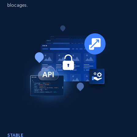
blocages.
15.3K+
2.2K+
Buy Now
Google Maps full information
Place id, URL, Country, Name, Category,
Address, Description, Business details, and
more.
Business
13.2K+
1.7K+
Buy Now
STABLE