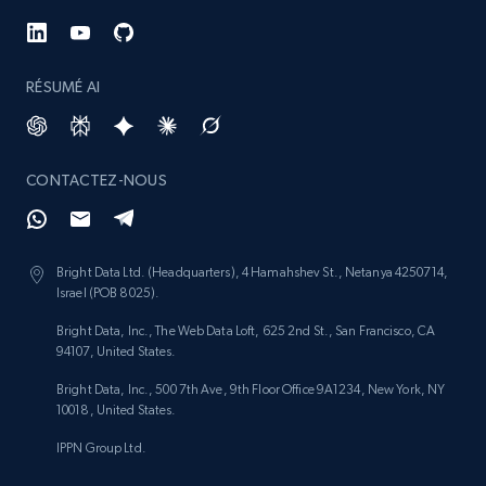
4.4K+
432+
Buy Now
RÉSUMÉ AI
Glassdoor companies overview information
ID, Company, Ratings overall, Details size,
CONTACTEZ-NOUS
Details founded, Details type, Country code,
Company type, and more.
Business
Populaire
Enrichi
Bright Data Ltd. (Headquarters), 4 Hamahshev St., Netanya 4250714,
Israel (POB 8025).
Bright Data, Inc., The Web Data Loft, 625 2nd St., San Francisco, CA
4.2K+
381+
Buy Now
94107, United States.
Bright Data, Inc., 500 7th Ave, 9th Floor Office 9A1234, New York, NY
10018, United States.
Google maps reviews
IPPN Group Ltd.
URL, Place id, Place name, Country, Address,