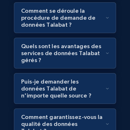
Business
Comment se déroule la
procédure de demande de
données Talabat ?
6.5K+
761+
Buy Now
Quels sont les avantages des
services de données Talabat
Companies information enriched dataset
gérés ?
URL, ID lc, Name lc, Country code lc, Locations
lc, Followers lc, Employees in linkedin lc, About
lc, and more.
Puis-je demander les
données Talabat de
Business
Enrichi
n'importe quelle source ?
6.3K+
539+
Buy Now
Comment garantissez-vous la
qualité des données