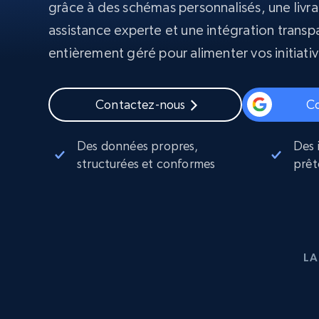
grâce à des schémas personnalisés, une livrai
Proxys
assistance experte et une intégration transpa
Commence 
résidentiels
partir de
INFRASTRUCTURE PROXY
entièrement géré pour alimenter vos initiati
$5
$2.5/G
50% OFF
Commence 
Proxys résidentiels
50% OFF
Proxys de ISP
partir de
400M+ adresses IP mondiales prove
$1.3/IP
Contactez-nous
C
d’appareils pair réels
Proxys de datacenter
Des données propres,
Des 
Proxys fiables et à haut débit pour un
extraction de données efficace
structurées et conformes
prêt
LA