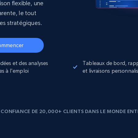
son flexible, une
collected
rente, le tout
Commence à
Proxys de
à
partir de
datacenter
$0.9/IP
ves stratégiques.
B
à
Proxys de ISP
nant
Plus de 700 000 proxys résidentiels
ommencer
statiques entièrement conformes
idées et des analyses
Tableaux de bord, rap
e
es à l'emploi
et livraisons personnali
 CONFIANCE DE 20,000+ CLIENTS DANS LE MONDE ENT