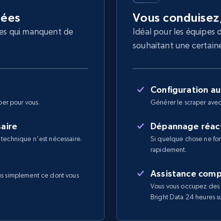
nées
Vous conduisez
les qui manquent de
Idéal pour les équipes 
souhaitant une certaine 
Configuration a
per pour vous.
Générer le scraper avec
saire
Dépannage réact
 technique n'est nécessaire.
Si quelque chose ne fon
rapidement.
Assistance comp
us simplement ce dont vous
Vous vous occupez des 
Bright Data 24 heures sur