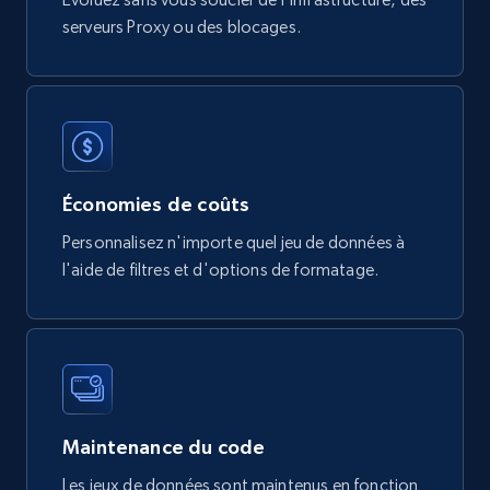
mercadolivre.com.br products
serveurs Proxy ou des blocages.
URL, Product id, Title, Breadcrumbs, Category,
Tags, Final price, Original price, and more.
eCommerce
747+
39+
Buy Now
Économies de coûts
Personnalisez n'importe quel jeu de données à
l'aide de filtres et d'options de formatage.
Google Play Store reviews
URL, Review id, Reviewer name, Review date,
Review rating, Review, Found helpful, App url, and
more.
eCommerce
Maintenance du code
Les jeux de données sont maintenus en fonction