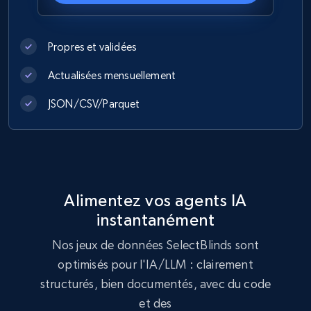
eCommerce
Propres et validées
Actualisées mensuellement
991+
162+
Buy Now
JSON/CSV/Parquet
Lazada - Products
URL, Title, Rating, Reviews, Initial price, Final
price, Currency, Stock, and more.
Alimentez vos agents IA
instantanément
eCommerce
Nos jeux de données SelectBlinds sont
optimisés pour l'IA/LLM : clairement
988+
160+
Buy Now
structurés, bien documentés, avec du code
et des