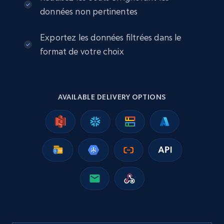
eCommerce
données non pertinentes
Exportez les données filtrées dans le
2.5K+
358+
Buy Now
format de votre choix
Google Shopping
AVAILABLE DELIVERY OPTIONS
URL, Product id, Title, Product description,
Rating, Reviews count, Images, Variations, and
more.
eCommerce
2.4K+
199+
Buy Now