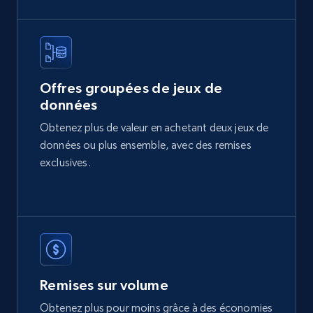
2.1K+
352+
Buy Now
Offres groupées de jeux de
données
Etsy
Obtenez plus de valeur en achetant deux jeux de
URL, Product id, Listing inventory id, Title, Rating,
données ou plus ensemble, avec des remises
Reviews count shop, Reviews count item, Initial
price, and more.
exclusives.
eCommerce
1.9K+
322+
Buy Now
Remises sur volume
Obtenez plus pour moins grâce à des économies
Amazon best seller products