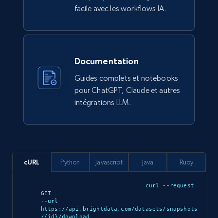
eCommerce
facile avec les workflows IA.
910+
88+
Buy Now
Documentation
Guides complets et notebooks
Ozon.ru products
pour ChatGPT, Claude et autres
URL, Sku, Breadcrumbs, Name, Rating, Review
intégrations LLM.
count, Description, Image, and more.
eCommerce
cURL
Python
Javascript
Java
Ruby
897+
114+
Buy Now
curl --request 
GET 

--url 
https://api.brightdata.com/datasets/snapshots
Sephora products
/{id}/download 
