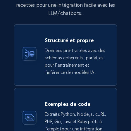
recettes pour une intégration facile avec les
Ikea - Products
LLM/chatbots.
Description, In stock, Color, Size, Reviews
count, Main image, Category url, Category, and
more.
Structuré et propre
eCommerce
Données pré-traitées avec des
schémas cohérents, parfaites
pour l'entraînement et
943+
151+
Buy Now
l'inférence de modèles IA.
Walmart sellers info
Seller id, URL, Catalog seller id, Seller name, Seller
Exemples de code
display name, Seller email, Seller phone, Seller
Extraits Python, Node.js, cURL,
about us, and more.
PHP, Go, Java et Ruby prêts à
l'emploi pour une intégration