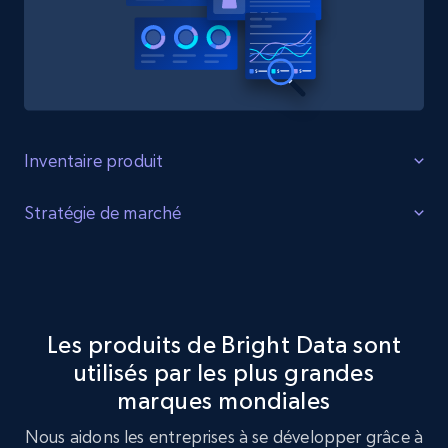
Inventaire produit
Identifier les lacunes
Stratégie de marché
Identifiez les lacunes dans l'inventaire des produits, la
Optimisation de la stratégie de marché
demande accrue pour certains produits et les produits
tendance auprès des consommateurs.
Exploitez le jeu de données SelectBlinds pour réaliser une
analyse de stratégie de marché, en identifiant les
Les produits de Bright Data sont
tendances clés et les préférences des clients.
utilisés par les plus grandes
Acheter maintenant
marques mondiales
Acheter maintenant
Nous aidons les entreprises à se développer grâce à