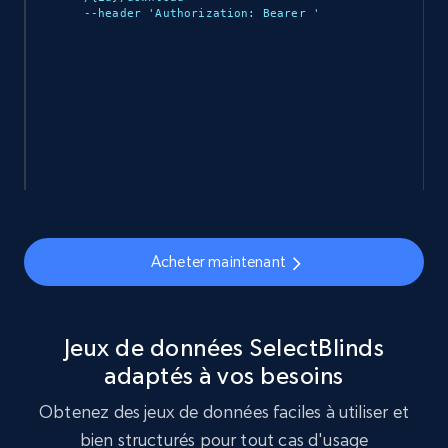
--header 'Authorization: Bearer 
'

URL, ID, Name, Sku, In stock, Regular price,
Actual price, Unit price, and more.
eCommerce
877+
124+
Buy Now
Naver products
Acheter maintenant
URL, Product id, Title, Original price, Final price,
Discount rate, Currency, Description, and more.
Jeux de données SelectBlinds
eCommerce
adaptés à vos besoins
Obtenez des jeux de données faciles à utiliser et
832+
46+
Buy Now
bien structurés pour tout cas d'usage