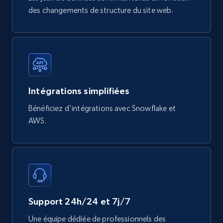
740+
39+
Buy Now
des changements de structure du site web.
Mouser - Products
Product url, Category url, Mouser part num, Mfr
part number, Manufacturer, Image, Image high,
Intégrations simplifiées
Manufacturer url, and more.
Bénéficiez d'intégrations avec Snowflake et
eCommerce
AWS.
717+
91+
Buy Now
Support 24h/24 et 7j/7
Une équipe dédiée de professionnels des