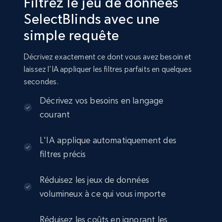
Filtrez le jeu de données
SelectBlinds avec une
simple requête
Amazon sellers info
Seller id, URL, Seller name, Description, Detailed
Décrivez exactement ce dont vous avez besoin et
info, Stars, Feedbacks, Return policy, and more.
laissez l’IA appliquer les filtres parfaits en quelques
secondes.
eCommerce
Décrivez vos besoins en langage
courant
2.5K+
378+
Buy Now
L'IA applique automatiquement des
filtres précis
eBay
Réduisez les jeux de données
URL, Product id, Title, Seller name, Seller rating,
volumineux à ce qui vous importe
Seller reviews, Breadcrumbs, Root category, and
more.
Réduisez les coûts en ignorant les