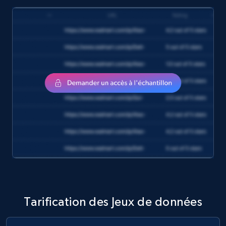
amazon, Description amazon, Initial price
amazon, Currency amazon, Availability amazon,
and more.
eCommerce
1.2K+
132+
Buy Now
Zara - Products
Category id, Product id, Product name, Price,
Currency, Colour code, Colour, Description, and
more.
eCommerce
Tarification des Jeux de données