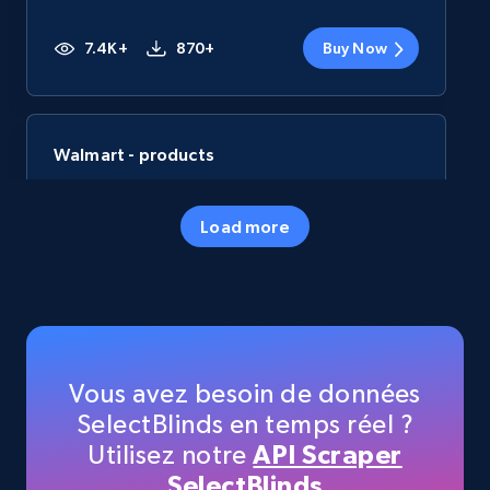
7.4K+
870+
Buy Now
Walmart - products
URL, Final price, Sku, Currency, Gtin,
Specifications, Image urls, Top reviews, and
Load more
more.
eCommerce
5.6K+
874+
Buy Now
Vous avez besoin de données
SelectBlinds en temps réel ?
Utilisez notre
API Scraper
TikTok Shop
SelectBlinds