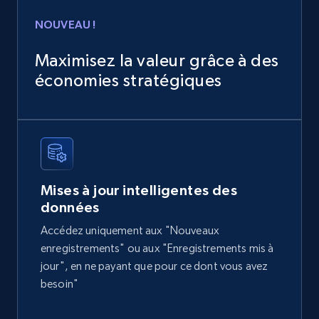
Amazon products global dataset
NOUVEAU !
Title, Seller name, Brand, Description, Initial
price, Currency, Availability, Reviews count, and
Maximisez la valeur grâce à des
more.
économies stratégiques
eCommerce
2.1K+
375+
Buy Now
Mises à jour intelligentes des
données
Home Depot US
Accédez uniquement aux "Nouveaux
URL, Domain, Country code, Model number,
enregistrements" ou aux "Enregistrements mis à
Sku, Product id, Product name, Manufacturer,
jour", en ne payant que pour ce dont vous avez
and more.
besoin"
eCommerce