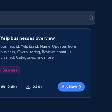
Yelp businesses overview
Business id, Yelp biz id, Name, Updates from
business, Overall rating, Reviews count, Is
claimed, Categories, and more.
Business
2.8K+
244+
Buy Now