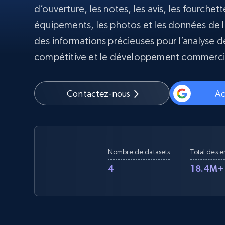
d’ouverture, les notes, les avis, les fourchett
Proxys
Commence 
équipements, les photos et les données de loc
résidentiels
partir de
INFRASTRUCTURE PROXY
$5
$2.5/G
des informations précieuses pour l’analyse d
50% OFF
compétitive et le développement commerci
Commence 
Proxys résidentiels
50% OFF
Proxys de ISP
partir de
400M+ adresses IP mondiales prove
$1.3/IP
d’appareils pair réels
Contactez-nous
Ac
Proxys de datacenter
Proxys fiables et à haut débit pour un
extraction de données efficace
Nombre de datasets
Total des e
4
18.4M+