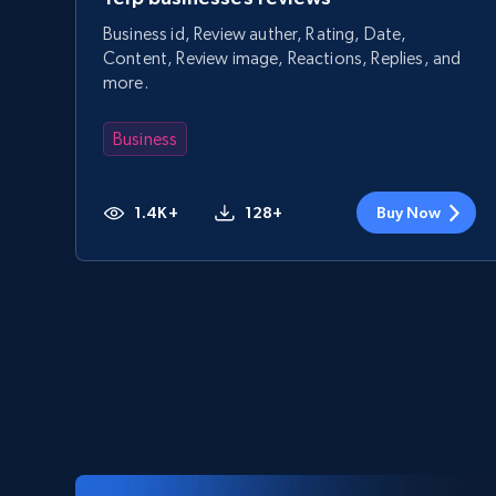
Business id, Review auther, Rating, Date,
Content, Review image, Reactions, Replies, and
more.
Business
1.4K+
128+
Buy Now