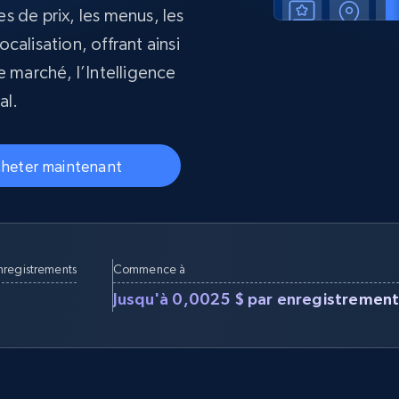
collected
es de prix, les menus, les
Commence à
Proxys de
à
alisation, offrant ainsi
partir de
datacenter
$0.9/IP
B
e marché, l’Intelligence
al.
à
Proxys de ISP
nant
Plus de 700 000 proxys résidentiels
statiques entièrement conformes
heter maintenant
e
nregistrements
Commence à
Jusqu'à 0,0025 $ par enregistremen