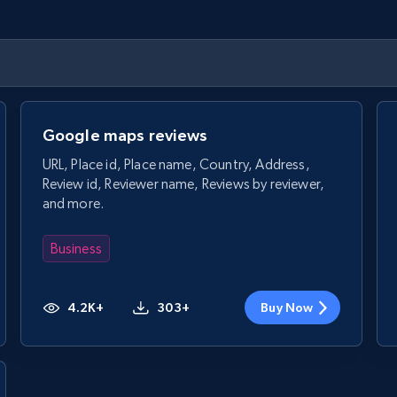
Google maps reviews
URL, Place id, Place name, Country, Address,
Review id, Reviewer name, Reviews by reviewer,
and more.
Business
4.2K+
303+
Buy Now