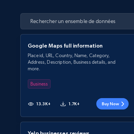
Google Maps full information
Place id, URL, Country, Name, Category,
Address, Description, Business details, and
more.
Business
13.3K+
1.7K+
Buy Now
Yelp businesses reviews