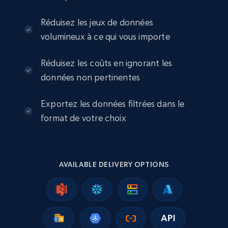
1.1K+
103+
Buy Now
Réduisez les jeux de données
volumineux à ce qui vous importe
Réduisez les coûts en ignorant les
Realtor international properties listings
données non pertinentes
URL, ID, Title, Price, Currency, Description,
Images, Bedrooms, and more.
Exportez les données filtrées dans le
format de votre choix
Real estate
874+
79+
Buy Now
AVAILABLE DELIVERY OPTIONS
Zonaprop Argentina - Properties Listing
URL, Title, GeneratedTitle, Imagenes, Numero