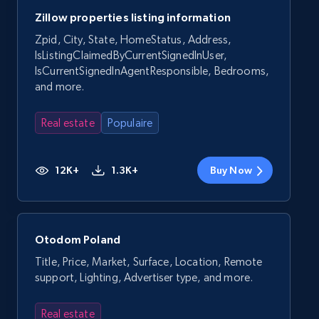
Zillow properties listing information
Zpid, City, State, HomeStatus, Address,
IsListingClaimedByCurrentSignedInUser,
IsCurrentSignedInAgentResponsible, Bedrooms,
and more.
Real estate
Populaire
12K+
1.3K+
Buy Now
Otodom Poland
Title, Price, Market, Surface, Location, Remote
support, Lighting, Advertiser type, and more.
Real estate