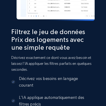
URL, Zpid, Date, Event, Posting is rental, Price,
Price change rate, Price per squarefoot, and
more.
Real estate
Filtrez le jeu de données
Prix ​​des logements avec
1.3K+
96+
Buy Now
une simple requête
Décrivez exactement ce dont vous avez besoin et
laissez l’IA appliquer les filtres parfaits en quelques
Zoopla properties listing information
secondes.
URL, Property type, Property title, Address,
Décrivez vos besoins en langage
Google map location, Virtual tour, Street view,
courant
URL property, and more.
L'IA applique automatiquement des
Real estate
filtres précis