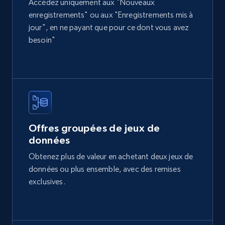
Accédez uniquement aux "Nouveaux
enregistrements" ou aux "Enregistrements mis à
jour", en ne payant que pour ce dont vous avez
Metrocuadrado - Properties Listings
besoin"
URL, ID, Precio, Habitaciones, Banos, Dimension
propiedad, Dimension terreno, Comuna Ciudad,
and more.
Real estate
Offres groupées de jeux de
402+
21+
Buy Now
données
Obtenez plus de valeur en achetant deux jeux de
données ou plus ensemble, avec des remises
Toctoc - Properties Listings
exclusives.
Imagen, No de imagenes, Descripcion, Precio,
Currency, Ubicacion, Habitaciones, Banos, and
more.