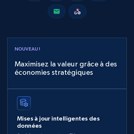
de imagenes, Description, Precio, Currency, and
more.
Real estate
627+
71+
Buy Now
NOUVEAU !
Maximisez la valeur grâce à des
économies stratégiques
Inmuebles24 Mexico - Properties Listings
URL, Title, GeneratedTitle, Description, Seller,
Precio, Publicado hace, CreatedDate, and more.
Real estate
Mises à jour intelligentes des
515+
47+
Buy Now
données