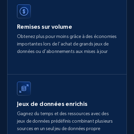
Real estate
Remises sur volume
362+
10+
Buy Now
Obtenez plus pour moins grâce à des économies
importantes lors de l'achat de grands jeux de
données ou d'abonnements aux mises à jour
Properati Argentina and Colombia -
Properties Listings
Type, Name, Estrato, Habitaciones, Banos, M2,
Descripcion, Precio, and more.
Real estate
Jeux de données enrichis
Gagnez du temps et des ressources avec des
360+
20+
Buy Now
jeux de données prédéfinis combinant plusieurs
sources en un seul jeu de données propre