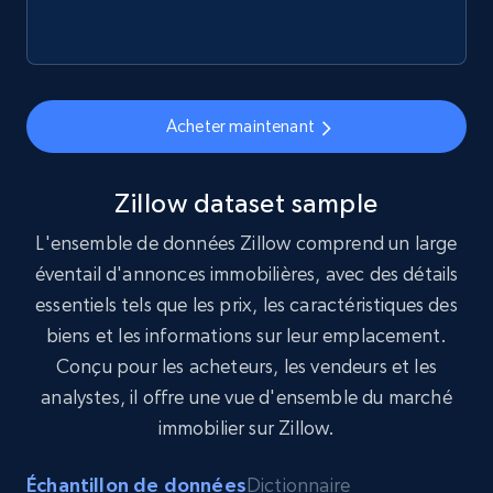
Infocasas Uruguay - Properties Listings
URL, ID, Imagen, Descripcion, Precio, Ubicacion,
Habitaciones, Banos, and more.
Acheter maintenant
Real estate
Zillow dataset sample
351+
17+
Buy Now
L'ensemble de données Zillow comprend un large
éventail d'annonces immobilières, avec des détails
essentiels tels que les prix, les caractéristiques des
biens et les informations sur leur emplacement.
Conçu pour les acheteurs, les vendeurs et les
analystes, il offre une vue d'ensemble du marché
immobilier sur Zillow.
Échantillon de données
Dictionnaire