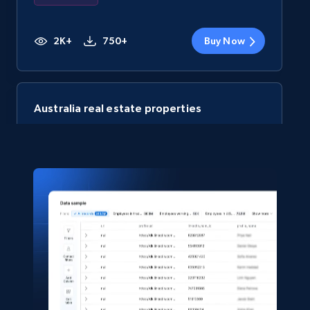
2K+
750+
Buy Now
Australia real estate properties
Rea property id, Property type, State, Postcode,
Year built, Last sold date, Last sold agency,
Bedrooms, and more.
Real estate
1.7K+
188+
Buy Now
Zillow price history