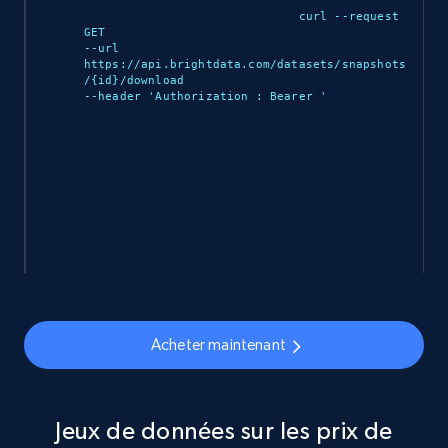
curl --request 
GET 

--url 
https://api.brightdata.com/datasets/snapshots
/{id}/download 

--header 'Authorization : Bearer 
'

Acheter maintenant
Jeux de données sur les prix de