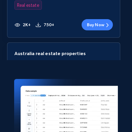
Real estate
2K+
750+
Buy Now
Australia real estate properties
Rea property id, Property type, State, Postcode,
Year built, Last sold date, Last sold agency,
Bedrooms, and more.
Real estate
1.7K+
187+
Buy Now