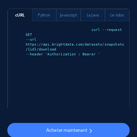
cURL
Python
Javascript
La Java
Le rubis
curl --request 
GET 

--url 
https://api.brightdata.com/datasets/snapshots
/{id}/download 

--header 'Authorization : Bearer 
'

Acheter maintenant