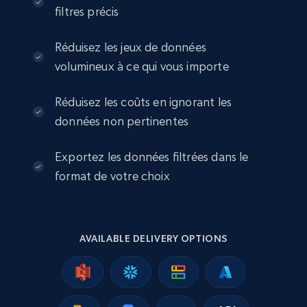
filtres précis
1.1K+
103+
Buy Now
Réduisez les jeux de données
volumineux à ce qui vous importe
Réduisez les coûts en ignorant les
Realtor international properties listings
données non pertinentes
URL, ID, Title, Price, Currency, Description,
Images, Bedrooms, and more.
Exportez les données filtrées dans le
format de votre choix
Real estate
871+
79+
Buy Now
AVAILABLE DELIVERY OPTIONS
Zonaprop Argentina - Properties Listing