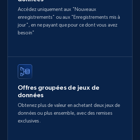
Accédez uniquement aux "Nouveaux
enregistrements" ou aux "Enregistrements mis à
jour", en ne payant que pour ce dont vous avez
Metrocuadrado - Properties Listings
besoin"
URL, ID, Precio, Habitaciones, Banos, Dimension
propiedad, Dimension terreno, Comuna Ciudad,
and more.
Real estate
Offres groupées de jeux de
402+
21+
Buy Now
données
Obtenez plus de valeur en achetant deux jeux de
données ou plus ensemble, avec des remises
Toctoc - Properties Listings
exclusives.
Imagen, No de imagenes, Descripcion, Precio,
Currency, Ubicacion, Habitaciones, Banos, and