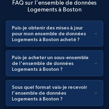
emplacement souhaité et comprendre les attentes des
locatifs négatifs et positifs, et déterminez s'il convient
FAQ sur l'ensemble de données
acheteurs.
d'investir dans cette direction en vous basant sur des Jeux
Logements à Boston
de données immobilières.
Acheter maintenant
Puis-je obtenir des mises à jour
Acheter maintenant
pour mon ensemble de données
Logements à Boston acheté ?
Puis-je acheter un sous-ensemble
de l'ensemble de données
Logements à Boston ?
Sous quel format vais-je recevoir
l'ensemble de données
Logements à Boston ?