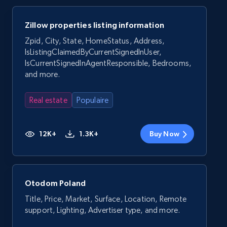
Zillow properties listing information
Zpid, City, State, HomeStatus, Address,
IsListingClaimedByCurrentSignedInUser,
IsCurrentSignedInAgentResponsible, Bedrooms,
and more.
Real estate
Populaire
12K+
1.3K+
Buy Now
Otodom Poland
Title, Price, Market, Surface, Location, Remote
support, Lighting, Advertiser type, and more.