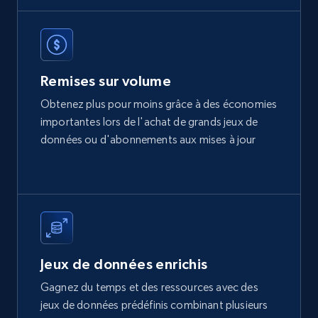
more.
Real estate
Remises sur volume
362+
10+
Buy Now
Obtenez plus pour moins grâce à des économies
importantes lors de l'achat de grands jeux de
données ou d'abonnements aux mises à jour
Properati Argentina and Colombia -
Properties Listings
Type, Name, Estrato, Habitaciones, Banos, M2,
Descripcion, Precio, and more.
Real estate
Jeux de données enrichis
Gagnez du temps et des ressources avec des
360+
20+
Buy Now
jeux de données prédéfinis combinant plusieurs