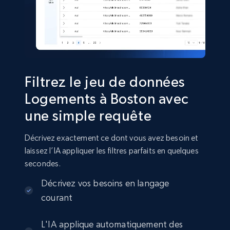
Zillow price history
URL, Zpid, Date, Event, Posting is rental, Price,
Price change rate, Price per squarefoot, and
more.
Real estate
Filtrez le jeu de données
Logements à Boston avec
1.3K+
96+
Buy Now
une simple requête
Décrivez exactement ce dont vous avez besoin et
laissez l’IA appliquer les filtres parfaits en quelques
Zoopla properties listing information
secondes.
URL, Property type, Property title, Address,
Décrivez vos besoins en langage
Google map location, Virtual tour, Street view,
courant
URL property, and more.
L'IA applique automatiquement des
Real estate