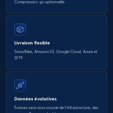
Compression .gz optionnelle.
822+
80+
Buy Now
Digikey - Products
Livraison flexible
Product url, Category url, Part number,
Description, Manufacturer, Manufacturer url,
Snowflake, Amazon S3, Google Cloud, Azure et
Datasheet url, Rohs compliant, and more.
SFTP.
eCommerce
778+
80+
Buy Now
Données évolutives
Évoluez sans vous soucier de l'infrastructure, des
mercadolivre.com.br products