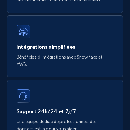
Mouser - Products
Product url, Category url, Mouser part num, Mfr
part number, Manufacturer, Image, Image high,
Intégrations simplifiées
Manufacturer url, and more.
Bénéficiez d'intégrations avec Snowflake et
eCommerce
AWS.
719+
91+
Buy Now
Support 24h/24 et 7j/7
Une équipe dédiée de professionnels des
données est là pour vous aider.