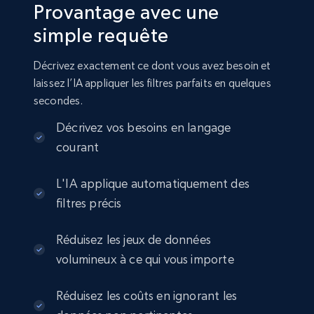
Provantage avec une
simple requête
Amazon sellers info
Seller id, URL, Seller name, Description, Detailed
Décrivez exactement ce dont vous avez besoin et
info, Stars, Feedbacks, Return policy, and more.
laissez l’IA appliquer les filtres parfaits en quelques
secondes.
eCommerce
Décrivez vos besoins en langage
courant
2.5K+
378+
Buy Now
L'IA applique automatiquement des
filtres précis
eBay
Réduisez les jeux de données
URL, Product id, Title, Seller name, Seller rating,
volumineux à ce qui vous importe
Seller reviews, Breadcrumbs, Root category, and
more.
Réduisez les coûts en ignorant les
eCommerce