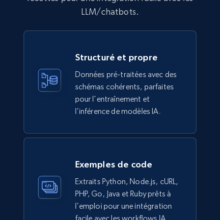
Ikea - Products
LLM/chatbots.
Description, In stock, Color, Size, Reviews
count, Main image, Category url, Category, and
more.
Structuré et propre
eCommerce
Données pré-traitées avec des
schémas cohérents, parfaites
pour l'entraînement et
943+
151+
Buy Now
l'inférence de modèles IA.
Walmart sellers info
Seller id, URL, Catalog seller id, Seller name, Seller
Exemples de code
display name, Seller email, Seller phone, Seller
Extraits Python, Node.js, cURL,
about us, and more.
PHP, Go, Java et Ruby prêts à
l'emploi pour une intégration
eCommerce
facile avec les workflows IA.