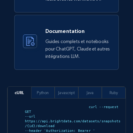
912+
88+
Buy Now
Documentation
Guides complets et notebooks
Ozon.ru products
pour ChatGPT, Claude et autres
URL, Sku, Breadcrumbs, Name, Rating, Review
intégrations LLM.
count, Description, Image, and more.
eCommerce
cURL
Python
Javascript
Java
Ruby
901+
114+
Buy Now
curl --request 
GET 

--url 
https://api.brightdata.com/datasets/snapshots
Sephora products
/{id}/download 

--header 'Authorization: Bearer 
'

URL, ID, Name, Sku, In stock, Regular price,