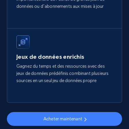
Title, Seller name, Brand, Description, Initial
données ou d'abonnements aux mises à jour
price, Final price, Final price high, Currency, and
more.
eCommerce
1.7K+
254+
Buy Now
Jeux de données enrichis
Gagnez du temps et des ressources avec des
jeux de données prédéfinis combinant plusieurs
Amazon products search
sources en un seul jeu de données propre
Asin, URL, Name, Sponsored, Initial price, Final
price, Currency, Sold, and more.
eCommerce
Acheter maintenant
1.6K+
181+
Buy Now