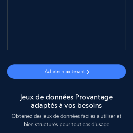
Actual price, Unit price, and more.
eCommerce
878+
124+
Buy Now
Naver products
Acheter maintenant
URL, Product id, Title, Original price, Final price,
Discount rate, Currency, Description, and more.
Jeux de données Provantage
eCommerce
adaptés à vos besoins
Obtenez des jeux de données faciles à utiliser et
839+
46+
Buy Now
bien structurés pour tout cas d'usage