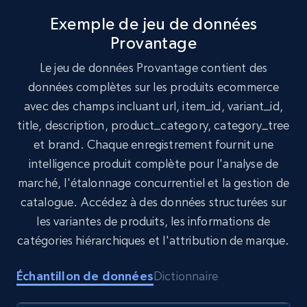
Exemple de jeu de données
Provantage
Target
Le jeu de données Provantage contient des
URL, Product id, Title, Product description,
données complètes sur les produits ecommerce
Rating, Reviews count, Initial price, Discount,
avec des champs incluant url, item_id, variant_id,
and more.
title, description, product_category, category_tree
et brand. Chaque enregistrement fournit une
eCommerce
intelligence produit complète pour l'analyse de
marché, l'étalonnage concurrentiel et la gestion de
1.3K+
175+
Buy Now
catalogue. Accédez à des données structurées sur
les variantes de produits, les informations de
catégories hiérarchiques et l'attribution de marque.
Amazon Walmart
Échantillon de données
Dictionnaire
URL, Title amazon, Seller name amazon, Brand
amazon, Description amazon, Initial price