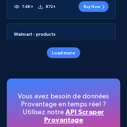
7.4K+
872+
Buy Now
Walmart - products
URL, Final price, Sku, Currency, Gtin,
Specifications, Image urls, Top reviews, and
Load more
more.
eCommerce
5.6K+
876+
Buy Now
Vous avez besoin de données
Provantage en temps réel ?
Utilisez notre
API Scraper
TikTok Shop
Provantage
URL, Title, Available, Description, Currency, Initial