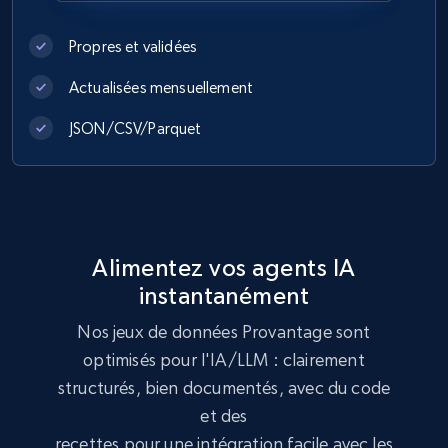
eCommerce
Propres et validées
991+
165+
Buy Now
Actualisées mensuellement
JSON/CSV/Parquet
Lowes.com
URL, Domain, Marketplace pn, Sku, Other pn,
Model number, Gtin ean pn, Product name, and
more.
Alimentez vos agents IA
instantanément
eCommerce
Nos jeux de données Provantage sont
optimisés pour l'IA/LLM : clairement
991+
162+
Buy Now
structurés, bien documentés, avec du code
et des
recettes pour une intégration facile avec les