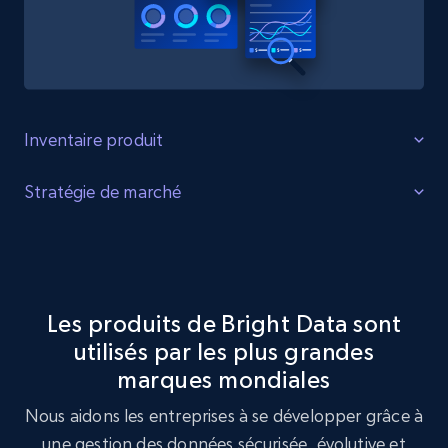
Inventaire produit
Identifier les lacunes
Stratégie de marché
Identifiez les lacunes dans l'inventaire des produits, la
Optimisation de la stratégie de marché
demande accrue pour certains produits et les produits
tendance auprès des consommateurs.
Exploitez le jeu de données Provantage pour réaliser une
analyse de stratégie de marché, en identifiant les
Les produits de Bright Data sont
tendances clés et les préférences des clients.
utilisés par les plus grandes
Acheter maintenant
marques mondiales
Acheter maintenant
Nous aidons les entreprises à se développer grâce à
une gestion des données sécurisée, évolutive et