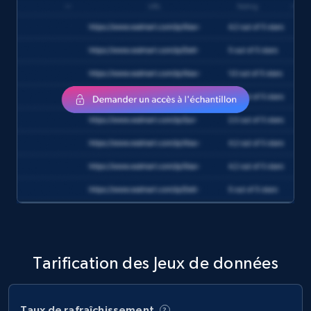
amazon, Currency amazon, Availability amazon,
and more.
eCommerce
1.2K+
132+
Buy Now
Zara - Products
Category id, Product id, Product name, Price,
Currency, Colour code, Colour, Description, and
more.
eCommerce
Tarification des Jeux de données
1.2K+
208+
Buy Now
Taux de rafraîchissement