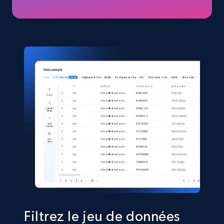
price, Final price, Discount percent, and more.
eCommerce
5.4K+
668+
Buy Now
Shein- Products
Product name, Description, Initial price, Final
price, Currency, In stock, Color, Size, and more.
eCommerce
2.8K+
388+
Buy Now
Filtrez le jeu de données