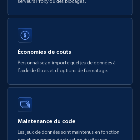
serveurs Proxy ou des blocages.
URL, Product id, Title, Breadcrumbs, Category,
Tags, Final price, Original price, and more.
eCommerce
747+
39+
Buy Now
Économies de coûts
Personnalisez n'importe quel jeu de données à
l'aide de filtres et d'options de formatage.
Google Play Store reviews
URL, Review id, Reviewer name, Review date,
Review rating, Review, Found helpful, App url, and
more.
eCommerce
Maintenance du code
Les jeux de données sont maintenus en fonction
740+
39+
Buy Now
des changements de structure du site web.