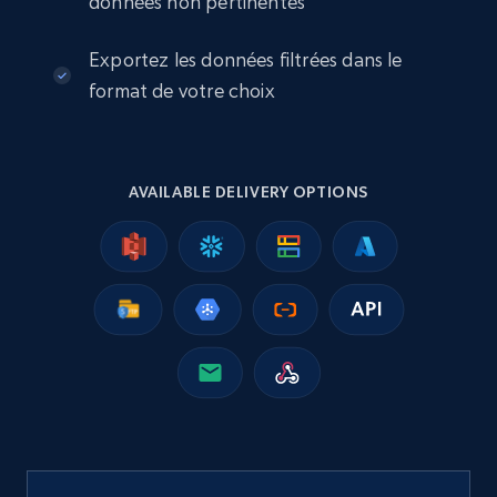
données non pertinentes
Exportez les données filtrées dans le
2.5K+
359+
Buy Now
format de votre choix
Google Shopping
AVAILABLE DELIVERY OPTIONS
URL, Product id, Title, Product description,
Rating, Reviews count, Images, Variations, and
more.
eCommerce
2.4K+
200+
Buy Now