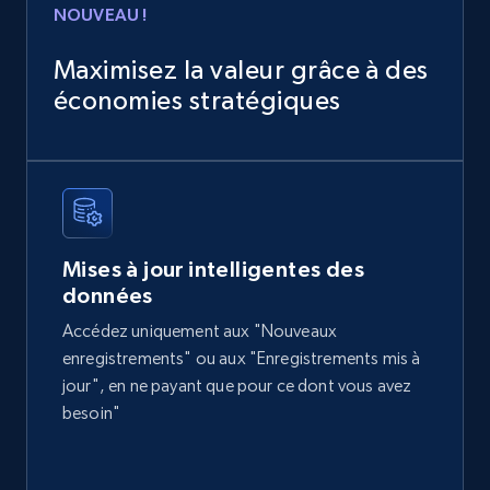
Home Depot US
NOUVEAU !
URL, Domain, Country code, Model number,
Sku, Product id, Product name, Manufacturer,
Maximisez la valeur grâce à des
and more.
économies stratégiques
eCommerce
2.1K+
355+
Buy Now
Mises à jour intelligentes des
données
Amazon products global dataset
Accédez uniquement aux "Nouveaux
Title, Seller name, Brand, Description, Initial
enregistrements" ou aux "Enregistrements mis à
price, Currency, Availability, Reviews count, and
jour", en ne payant que pour ce dont vous avez
more.
besoin"
eCommerce