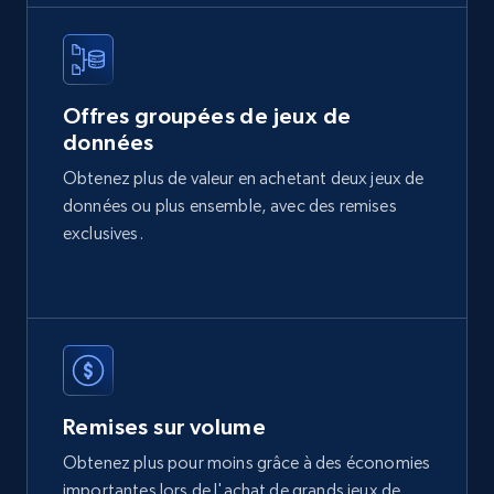
2.1K+
375+
Buy Now
Offres groupées de jeux de
données
Etsy
Obtenez plus de valeur en achetant deux jeux de
URL, Product id, Listing inventory id, Title, Rating,
données ou plus ensemble, avec des remises
Reviews count shop, Reviews count item, Initial
price, and more.
exclusives.
eCommerce
1.9K+
323+
Buy Now
Remises sur volume
Obtenez plus pour moins grâce à des économies
Amazon best seller products
importantes lors de l'achat de grands jeux de