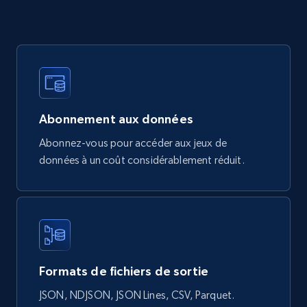
Google Shopping products search US
URL, Product id, Title, Final price, Initial price,
Currency, Rating, Reviews count, and more.
eCommerce
Abonnement aux données
Abonnez-vous pour accéder aux jeux de
823+
40+
Buy Now
données à un coût considérablement réduit.
Wayfair products
URL, Product id, Title, Rating, Reviews count,
Initial price, Discount, Final price, and more.
Formats de fichiers de sortie
eCommerce
JSON, NDJSON, JSON Lines, CSV, Parquet.