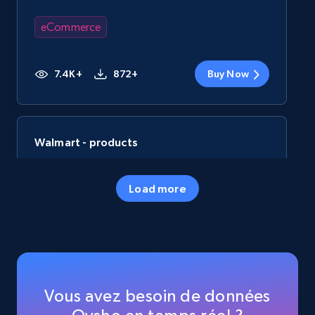
eCommerce
7.4K+
872+
Buy Now
Walmart - products
URL, Final price, Sku, Currency, Gtin,
Specifications, Image urls, Top reviews, and
Load more
more.
eCommerce
5.6K+
877+
Buy Now
Vous avez besoin de données