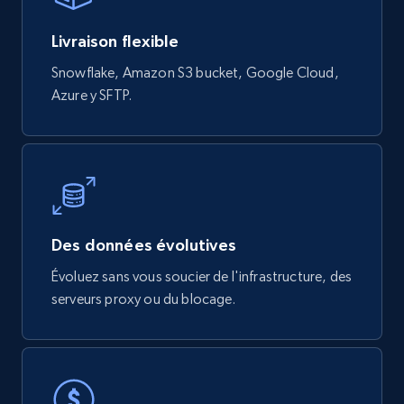
Initial price, Discount, Final price, and more.
Livraison flexible
eCommerce
Snowflake, Amazon S3 bucket, Google Cloud,
Azure y SFTP.
822+
80+
Buy Now
Digikey - Products
Product url, Category url, Part number,
Des données évolutives
Description, Manufacturer, Manufacturer url,
Datasheet url, Rohs compliant, and more.
Évoluez sans vous soucier de l'infrastructure, des
serveurs proxy ou du blocage.
eCommerce
778+
80+
Buy Now