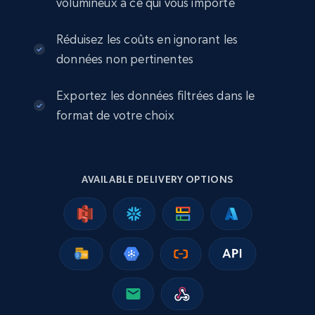
volumineux à ce qui vous importe
Seller reviews, Breadcrumbs, Root category, and
more.
Réduisez les coûts en ignorant les
eCommerce
données non pertinentes
Exportez les données filtrées dans le
2.5K+
359+
Buy Now
format de votre choix
Google Shopping
AVAILABLE DELIVERY OPTIONS
URL, Product id, Title, Product description,
Rating, Reviews count, Images, Variations, and
more.
eCommerce
2.4K+
202+
Buy Now