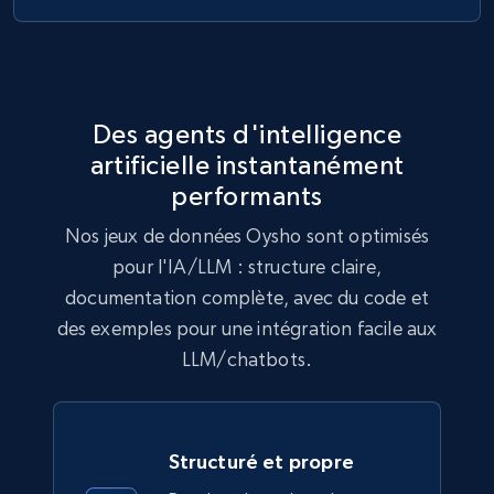
URL, Title, Rating, Reviews, Initial price, Final
price, Currency, Stock, and more.
eCommerce
Des agents d'intelligence
artificielle instantanément
992+
165+
Buy Now
performants
Nos jeux de données Oysho sont optimisés
pour l'IA/LLM : structure claire,
Lowes.com
documentation complète, avec du code et
URL, Domain, Marketplace pn, Sku, Other pn,
des exemples pour une intégration facile aux
Model number, Gtin ean pn, Product name, and
LLM/chatbots.
more.
eCommerce
Structuré et propre
991+
162+
Buy Now