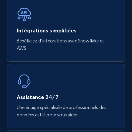
eCommerce
740+
39+
Buy Now
Intégrations simplifiées
Bénéficiez d'intégrations avec Snowflake et
AWS.
Mouser - Products
Product url, Category url, Mouser part num, Mfr
part number, Manufacturer, Image, Image high,
Manufacturer url, and more.
eCommerce
Assistance 24/7
Une équipe spécialisée de professionnels des
719+
91+
Buy Now
données est là pour vous aider.