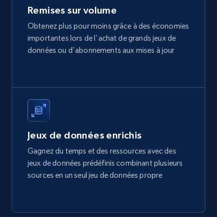
Remises sur volume
Obtenez plus pour moins grâce à des économies
Amazon best seller products
importantes lors de l'achat de grands jeux de
Title, Seller name, Brand, Description, Initial
données ou d'abonnements aux mises à jour
price, Final price, Final price high, Currency, and
more.
eCommerce
1.7K+
254+
Buy Now
Jeux de données enrichis
Gagnez du temps et des ressources avec des
jeux de données prédéfinis combinant plusieurs
Amazon products search
sources en un seul jeu de données propre
Asin, URL, Name, Sponsored, Initial price, Final
price, Currency, Sold, and more.