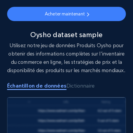
eCommerce
Acheter maintenant
1.6K+
181+
Buy Now
Oysho dataset sample
Utilisez notre jeu de données Produits Oysho pour
Target
obtenir des informations complètes sur l'inventaire
URL, Product id, Title, Product description,
du commerce en ligne, les stratégies de prix et la
Rating, Reviews count, Initial price, Discount,
disponibilité des produits sur les marchés mondiaux.
and more.
Échantillon de données
Dictionnaire
eCommerce
1.3K+
176+
Buy Now