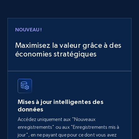
Home Depot US
NOUVEAU !
URL, Domain, Country code, Model number,
Sku, Product id, Product name, Manufacturer,
Maximisez la valeur grâce à des
and more.
économies stratégiques
eCommerce
2.1K+
355+
Buy Now
Mises à jour intelligentes des
données
Amazon products global dataset
Accédez uniquement aux "Nouveaux
Title, Seller name, Brand, Description, Initial
enregistrements" ou aux "Enregistrements mis à
price, Currency, Availability, Reviews count, and
jour", en ne payant que pour ce dont vous avez