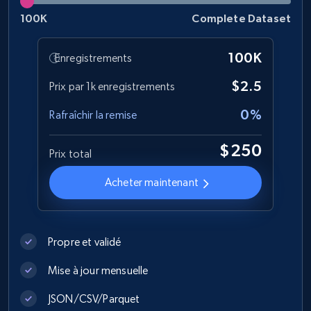
eCommerce
100K
Complete Dataset
1.2K+
208+
Buy Now
100K
Enregistrements
$2.5
Prix par 1k enregistrements
0%
Best Buy products
Rafraîchir la remise
URL, Product id, Title, Images, Final price,
$250
Currency, Discount, Initial price, and more.
Prix total
Acheter maintenant
eCommerce
1.1K+
149+
Buy Now
Propre et validé
Mise à jour mensuelle
JSON/CSV/Parquet
Lazada - Products