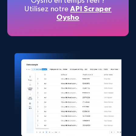
Oysho en temps réel ?
Utilisez notre
API Scraper
TikTok Shop
Oysho
URL, Title, Available, Description, Currency, Initial
price, Final price, Discount percent, and more.
eCommerce
5.4K+
668+
Buy Now
Shein- Products
Product name, Description, Initial price, Final
price, Currency, In stock, Color, Size, and more.
eCommerce