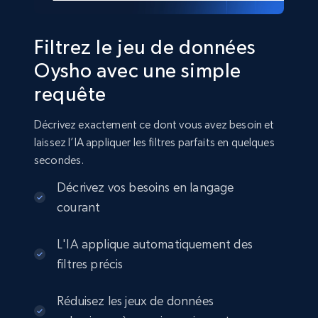
2.8K+
388+
Buy Now
Filtrez le jeu de données
Oysho avec une simple
requête
Amazon sellers info
Seller id, URL, Seller name, Description, Detailed
Décrivez exactement ce dont vous avez besoin et
info, Stars, Feedbacks, Return policy, and more.
laissez l’IA appliquer les filtres parfaits en quelques
secondes.
eCommerce
Décrivez vos besoins en langage
courant
2.5K+
378+
Buy Now
L'IA applique automatiquement des
filtres précis
eBay
Réduisez les jeux de données
URL, Product id, Title, Seller name, Seller rating,