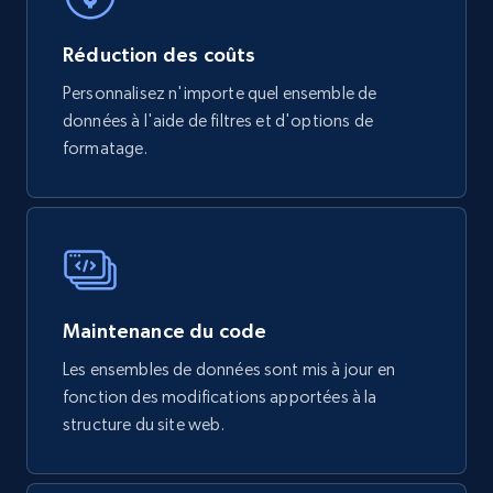
Réduction des coûts
mercadolivre.com.br products
Personnalisez n'importe quel ensemble de
URL, Product id, Title, Breadcrumbs, Category,
données à l'aide de filtres et d'options de
Tags, Final price, Original price, and more.
formatage.
eCommerce
747+
39+
Buy Now
Maintenance du code
Google Play Store reviews
Les ensembles de données sont mis à jour en
fonction des modifications apportées à la
URL, Review id, Reviewer name, Review date,
Review rating, Review, Found helpful, App url, and
structure du site web.
more.