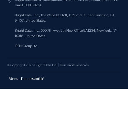
Israel (POB 8025).
Bright Data, Inc., The Web Data Loft, 625 2nd St., San Francisco, CA
94107, United States.
Bright Data, Inc., 500 7th Ave, 9th Floor Office 9A1234, New York, NY
10018, United States.
IPPN Group Ltd.
© Copyright 2026 Bright Data Ltd. | Tous droits réservés
Menu d'accessibilité