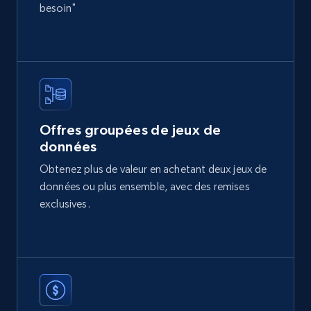
more.
besoin"
eCommerce
2.1K+
375+
Buy Now
Offres groupées de jeux de
données
Etsy
Obtenez plus de valeur en achetant deux jeux de
URL, Product id, Listing inventory id, Title, Rating,
données ou plus ensemble, avec des remises
Reviews count shop, Reviews count item, Initial
price, and more.
exclusives.
eCommerce
1.9K+
323+
Buy Now