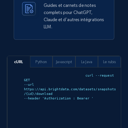
about us, and more.
Guides et carnets de notes
complets pour ChatGPT,
eCommerce
Claude et d'autres intégrations
LLM.
912+
88+
Buy Now
cURL
Python
Javascript
La Java
Le rubis
Ozon.ru products
URL, Sku, Breadcrumbs, Name, Rating, Review
curl --request 
count, Description, Image, and more.
GET 

--url 
https://api.brightdata.com/datasets/snapshots
eCommerce
/{id}/download 

--header 'Authorization : Bearer 
'

901+
114+
Buy Now