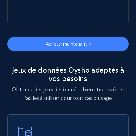
Sephora products
URL, ID, Name, Sku, In stock, Regular price,
Actual price, Unit price, and more.
Acheter maintenant
eCommerce
878+
124+
Buy Now
Jeux de données Oysho adaptés à
vos besoins
Obtenez des jeux de données bien structurés et
Naver products
faciles à utiliser pour tout cas d'usage
URL, Product id, Title, Original price, Final price,
Discount rate, Currency, Description, and more.
eCommerce