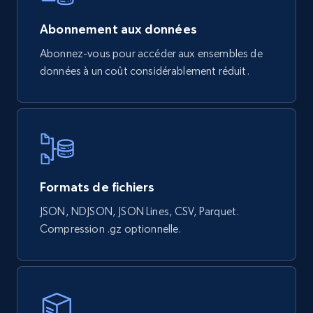
839+
46+
Buy Now
Abonnement aux données
Abonnez-vous pour accéder aux ensembles de
données à un coût considérablement réduit.
Google Shopping products search US
URL, Product id, Title, Final price, Initial price,
Currency, Rating, Reviews count, and more.
eCommerce
Formats de fichiers
JSON, NDJSON, JSON Lines, CSV, Parquet.
823+
40+
Buy Now
Compression .gz optionnelle.
Wayfair products
URL, Product id, Title, Rating, Reviews count,