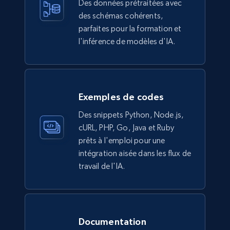
Des données prétraitées avec
des schémas cohérents,
parfaites pour la formation et
l'inférence de modèles d'IA.
Ikea - Products
Description, In stock, Color, Size, Reviews
count, Main image, Category url, Category, and
more.
Exemples de codes
eCommerce
Des snippets Python, Node.js,
cURL, PHP, Go, Java et Ruby
prêts à l'emploi pour une
943+
151+
Buy Now
intégration aisée dans les flux de
travail de l'IA.
Walmart sellers info
Seller id, URL, Catalog seller id, Seller name, Seller
Documentation
display name, Seller email, Seller phone, Seller