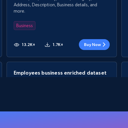
Address, Description, Business details, and
more.
Business
13.2K+
1.7K+
Buy Now
Employees business enriched dataset
URL, Profile url, Linkedin num id, Avatar, Profile
name, Certifications, Profile location, Profile
connections, and more.
Business
Enrichi