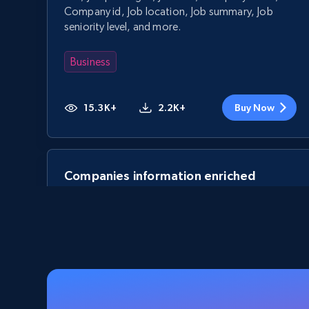
Company id, Job location, Job summary, Job
seniority level, and more.
Business
15.3K+
2.2K+
Buy Now
Companies information enriched
dataset
URL, ID lc, Name lc, Country code lc, Locations
lc, Followers lc, Employees in linkedin lc, About
lc, and more.
Business
Enrichi