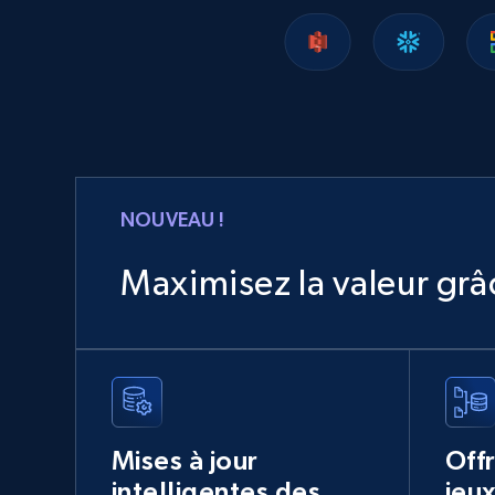
2.5K+
339+
Buy Now
G2 software - product reviews
Review id, Author id, Author, Position, Company
size, Stars, Date, Title, and more.
NOUVEAU !
Business
Maximisez la valeur gr
1.6K+
135+
Buy Now
Xing social network
Mises à jour
Off
Account id, FamilyName, Gender, Membership,
intelligentes des
jeu