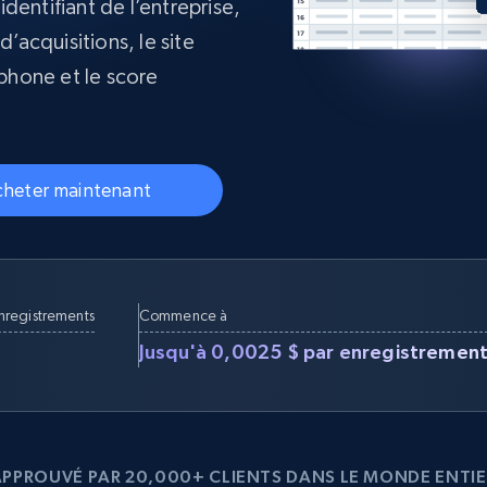
dentifiant de l’entreprise,
collected
d’acquisitions, le site
Commence à
Proxys de
à
partir de
datacenter
$0.9/IP
phone et le score
B
à
Proxys de ISP
nant
Plus de 700 000 proxys résidentiels
statiques entièrement conformes
heter maintenant
e
enregistrements
Commence à
Jusqu'à 0,0025 $ par enregistremen
APPROUVÉ PAR 20,000+ CLIENTS DANS LE MONDE ENTIE