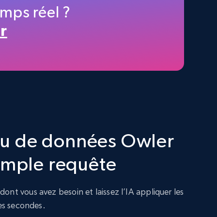
mps réel ?
4.2K+
379+
Buy Now
r
LinkedIn profiles Jobs Listings
URL, Linkedin id, Name, About, Position,
Optional jobs, Country code, Experience, and
more.
Business
 jeu de données Owler
3.1K+
95+
Buy Now
imple requête
ont vous avez besoin et laissez l’IA appliquer les
Zoominfo companies information
ues secondes.