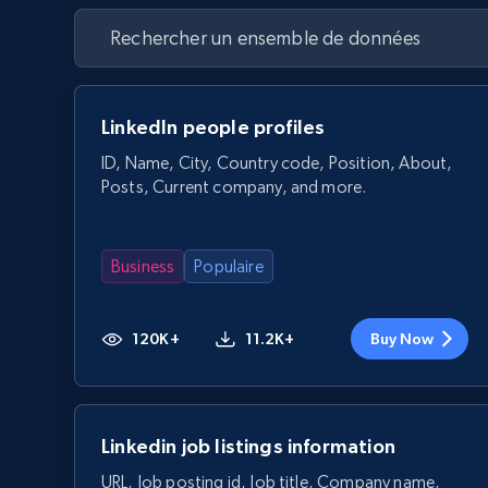
LinkedIn people profiles
ID, Name, City, Country code, Position, About,
Posts, Current company, and more.
Business
Populaire
120K+
11.2K+
Buy Now
Linkedin job listings information
URL, Job posting id, Job title, Company name,