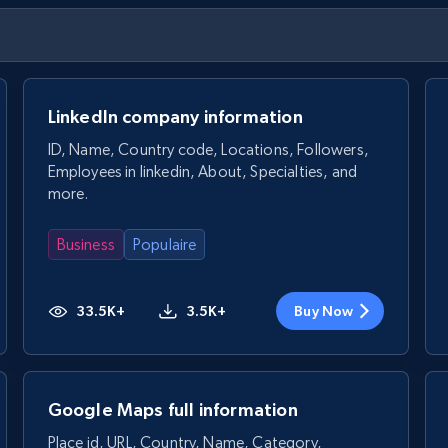
LinkedIn company information
ID, Name, Country code, Locations, Followers,
Employees in linkedin, About, Specialties, and
more.
Business
Populaire
33.5K+
3.5K+
Buy Now
Google Maps full information
Place id, URL, Country, Name, Category,