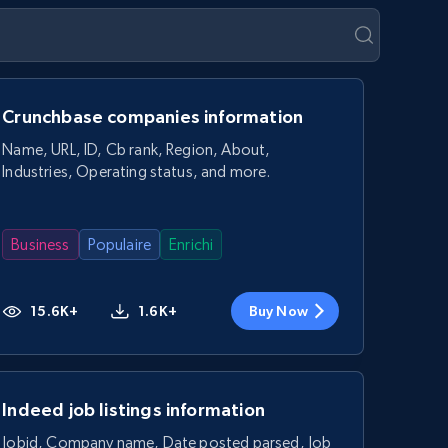
Crunchbase companies information
Name, URL, ID, Cb rank, Region, About,
Industries, Operating status, and more.
Business
Populaire
Enrichi
15.6K+
1.6K+
Buy Now
Indeed job listings information
Jobid, Company name, Date posted parsed, Job