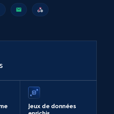
1.8K+
215+
Buy Now
Indeed companies info
Name, Description, URL, Work happiness, Jobs
categories, Website, Industry, Company size,
and more.
Business
s
1.1K+
91+
Buy Now
Manta businesses
ume
Jeux de données
Company name, Business state, Sic code, Phone
enrichis