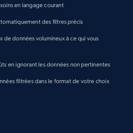
URL, ID, Name, Description, Revenue, Revenue
soins en langage courant
currency, Revenue text, Stock symbol, and more.
utomatiquement des filtres précis
Business
ux de données volumineux à ce qui vous
2.6K+
264+
Buy Now
ûts en ignorant les données non pertinentes
Trustpilot business reviews
nnées filtrées dans le format de votre choix
Company name, Review id, Review date, Review
rating, Review title, Review content, Is verified
review, Review date of experience, and more.
Business