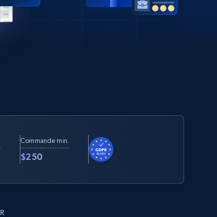
Commande min.
t
$250
R