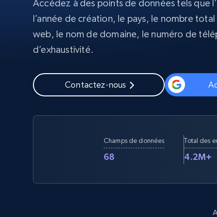
Accédez à des points de données tels que l’i
l’année de création, le pays, le nombre total 
Proxys
Commence 
résidentiels
partir de
web, le nom de domaine, le numéro de télé
INFRASTRUCTURE PROXY
$5
$2.5/G
50% OFF
d’exhaustivité.
Commence 
Proxys résidentiels
50% OFF
Proxys de ISP
partir de
400M+ adresses IP mondiales prove
$1.3/IP
d’appareils pair réels
Contactez-nous
Ac
Proxys de datacenter
Proxys fiables et à haut débit pour un
extraction de données efficace
Champs de données
Total des 
68
4.2M+