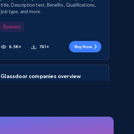
title, Description text, Benefits, Qualifications,
Job type, and more.
Business
6.5K+
761+
Buy Now
Glassdoor companies overview
information
ID, Company, Ratings overall, Details size, Details
founded, Details type, Country code, Company
type, and more.
Business
Populaire
Enrichi