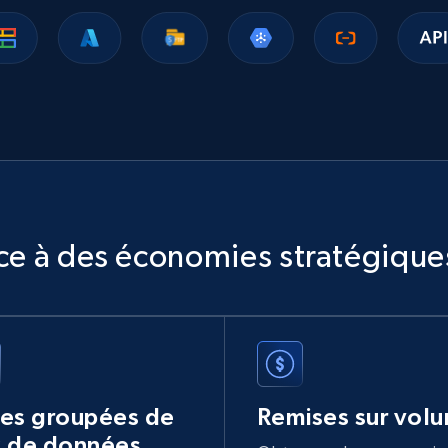
2K+
237+
Buy Now
Yelp businesses reviews
Business id, Review auther, Rating, Date,
Content, Review image, Reactions, Replies, and
more.
Business
âce à des économies stratégique
1.4K+
128+
Buy Now
US lawyers directory
res groupées de
Remises sur vol
URL, Address, Admission, Areas of practice, Isln,
x de données