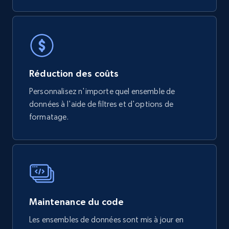
775+
80+
Buy Now
mercadolivre.com.br products
Réduction des coûts
URL, Product id, Title, Breadcrumbs, Category,
Personnalisez n'importe quel ensemble de
Tags, Final price, Original price, and more.
données à l'aide de filtres et d'options de
formatage.
eCommerce
747+
39+
Buy Now
Maintenance du code
Google Play Store reviews
URL, Review id, Reviewer name, Review date,
Les ensembles de données sont mis à jour en