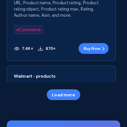
URL, Product name, Product rating, Product
rating object, Product rating max, Rating,
Author name, Asin, and more.
eCommerce
7.4K+
870+
Buy Now
Walmart - products
URL, Final price, Sku, Currency, Gtin,
Specifications, Image urls, Top reviews, and
Load more
more.
eCommerce