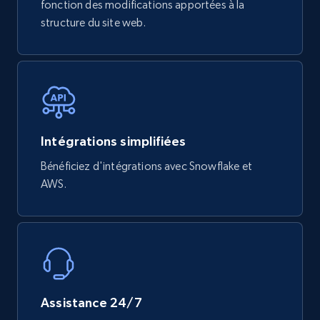
Review rating, Review, Found helpful, App url, and
fonction des modifications apportées à la
more.
structure du site web.
eCommerce
740+
39+
Buy Now
Intégrations simplifiées
Bénéficiez d'intégrations avec Snowflake et
Mouser - Products
AWS.
Product url, Category url, Mouser part num, Mfr
part number, Manufacturer, Image, Image high,
Manufacturer url, and more.
eCommerce
Assistance 24/7
717+
91+
Buy Now