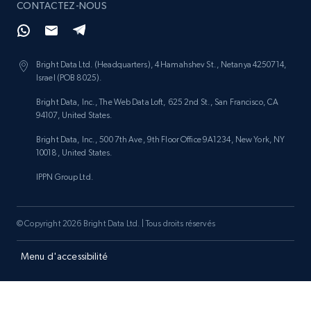
CONTACTEZ-NOUS
Bright Data Ltd. (Headquarters), 4 Hamahshev St., Netanya 4250714,
Israel (POB 8025).
Bright Data, Inc., The Web Data Loft, 625 2nd St., San Francisco, CA
94107, United States.
Bright Data, Inc., 500 7th Ave, 9th Floor Office 9A1234, New York, NY
10018, United States.
IPPN Group Ltd.
© Copyright 2026 Bright Data Ltd. | Tous droits réservés
Menu d'accessibilité