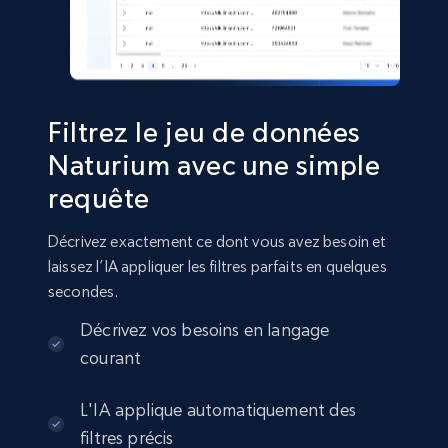
eCommerce
2.8K+
388+
Buy Now
Filtrez le jeu de données
Naturium avec une simple
requête
Amazon sellers info
Seller id, URL, Seller name, Description, Detailed
Décrivez exactement ce dont vous avez besoin et
info, Stars, Feedbacks, Return policy, and more.
laissez l’IA appliquer les filtres parfaits en quelques
secondes.
eCommerce
Décrivez vos besoins en langage
courant
2.5K+
378+
Buy Now
L'IA applique automatiquement des
filtres précis