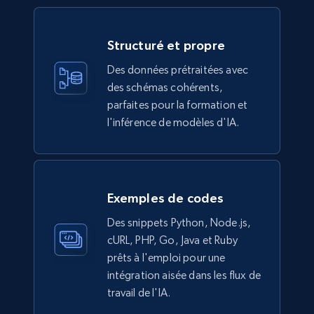
Structuré et propre
988+
160+
Buy Now
Des données prétraitées avec
des schémas cohérents,
parfaites pour la formation et
Ikea - Products
l'inférence de modèles d'IA.
Description, In stock, Color, Size, Reviews
count, Main image, Category url, Category, and
more.
Exemples de codes
eCommerce
Des snippets Python, Node.js,
cURL, PHP, Go, Java et Ruby
943+
151+
Buy Now
prêts à l'emploi pour une
intégration aisée dans les flux de
travail de l'IA.