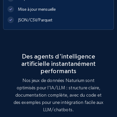
Mise à jour mensuelle
Lowes.com
JSON/CSV/Parquet
URL, Domain, Marketplace pn, Sku, Other pn,
Model number, Gtin ean pn, Product name, and
more.
eCommerce
Des agents d'intelligence
artificielle instantanément
991+
162+
Buy Now
performants
Nos jeux de données Naturium sont
optimisés pour l'IA/LLM : structure claire,
Lazada - Products
documentation complète, avec du code et
URL, Title, Rating, Reviews, Initial price, Final
des exemples pour une intégration facile aux
price, Currency, Stock, and more.
LLM/chatbots.
eCommerce