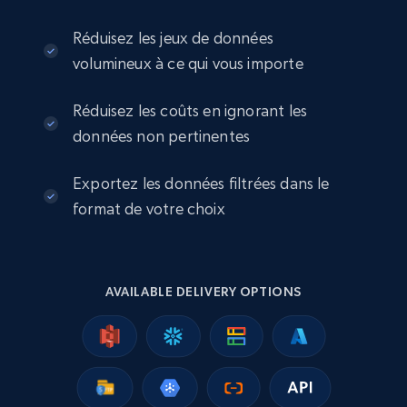
eBay
Réduisez les jeux de données
URL, Product id, Title, Seller name, Seller rating,
volumineux à ce qui vous importe
Seller reviews, Breadcrumbs, Root category, and
more.
Réduisez les coûts en ignorant les
eCommerce
données non pertinentes
Exportez les données filtrées dans le
2.5K+
359+
Buy Now
format de votre choix
Google Shopping
AVAILABLE DELIVERY OPTIONS
URL, Product id, Title, Product description,
Rating, Reviews count, Images, Variations, and
more.
eCommerce