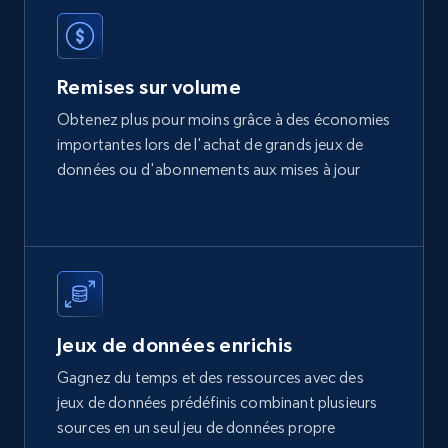
1.9K+
322+
Buy Now
Remises sur volume
Obtenez plus pour moins grâce à des économies
Amazon best seller products
importantes lors de l'achat de grands jeux de
Title, Seller name, Brand, Description, Initial
données ou d'abonnements aux mises à jour
price, Final price, Final price high, Currency, and
more.
eCommerce
1.7K+
254+
Buy Now
Jeux de données enrichis
Gagnez du temps et des ressources avec des
jeux de données prédéfinis combinant plusieurs
Amazon products search
sources en un seul jeu de données propre
Asin, URL, Name, Sponsored, Initial price, Final