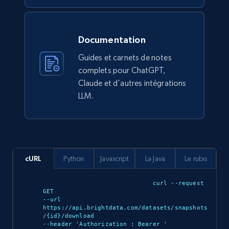
Walmart sellers info
Seller id, URL, Catalog seller id, Seller name, Seller
display name, Seller email, Seller phone, Seller
Documentation
about us, and more.
Guides et carnets de notes
eCommerce
complets pour ChatGPT,
Claude et d'autres intégrations
LLM.
912+
88+
Buy Now
Ozon.ru products
cURL
Python
Javascript
La Java
Le rubis
URL, Sku, Breadcrumbs, Name, Rating, Review
count, Description, Image, and more.
curl --request 
GET 

--url 
eCommerce
https://api.brightdata.com/datasets/snapshots
/{id}/download 

--header 'Authorization : Bearer 
'
