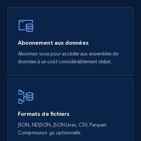
eCommerce
839+
46+
Buy Now
Abonnement aux données
Abonnez-vous pour accéder aux ensembles de
données à un coût considérablement réduit.
Google Shopping products search US
URL, Product id, Title, Final price, Initial price,
Currency, Rating, Reviews count, and more.
eCommerce
Formats de fichiers
823+
40+
Buy Now
JSON, NDJSON, JSON Lines, CSV, Parquet.
Compression .gz optionnelle.