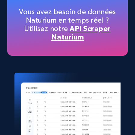
5.6K+
875+
Buy Now
Vous avez besoin de données
Naturium en temps réel ?
Utilisez notre
API Scraper
TikTok Shop
Naturium
URL, Title, Available, Description, Currency, Initial
price, Final price, Discount percent, and more.
eCommerce
5.4K+
667+
Buy Now
Shein- Products
Product name, Description, Initial price, Final
price, Currency, In stock, Color, Size, and more.