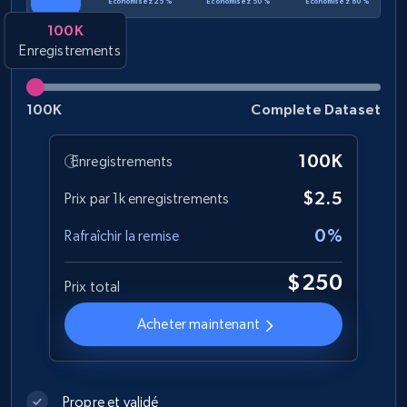
Économisez 25 %
Économisez 50 %
Économisez 80 %
more.
100K
Enregistrements
eCommerce
100K
Complete Dataset
1.2K+
208+
Buy Now
100K
Enregistrements
$2.5
Prix par 1k enregistrements
Best Buy products
0%
Rafraîchir la remise
URL, Product id, Title, Images, Final price,
Currency, Discount, Initial price, and more.
$250
Prix total
eCommerce
Acheter maintenant
1.1K+
149+
Buy Now
Propre et validé