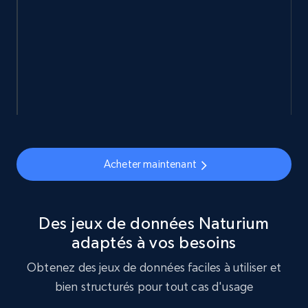
898+
114+
Buy Now
Sephora products
URL, ID, Name, Sku, In stock, Regular price,
Actual price, Unit price, and more.
eCommerce
Acheter maintenant
878+
124+
Buy Now
Des jeux de données Naturium
adaptés à vos besoins
Naver products
Obtenez des jeux de données faciles à utiliser et
URL, Product id, Title, Original price, Final price,
bien structurés pour tout cas d'usage
Discount rate, Currency, Description, and more.