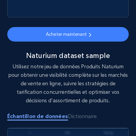
price, Currency, Sold, and more.
eCommerce
Acheter maintenant
1.6K+
181+
Buy Now
Naturium dataset sample
Utilisez notre jeu de données Produits Naturium
Target
pour obtenir une visibilité complète sur les marchés
URL, Product id, Title, Product description,
de vente en ligne, suivre les stratégies de
Rating, Reviews count, Initial price, Discount,
tarification concurrentielles et optimiser vos
and more.
décisions d'assortiment de produits.
eCommerce
Échantillon de données
Dictionnaire
1.3K+
175+
Buy Now