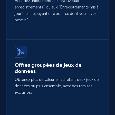
Accédez uniquement aux "Nouveaux
Title, Seller name, Brand, Description, Initial
enregistrements" ou aux "Enregistrements mis à
price, Currency, Availability, Reviews count, and
jour", en ne payant que pour ce dont vous avez
more.
besoin"
eCommerce
2.1K+
375+
Buy Now
Offres groupées de jeux de
données
Etsy
Obtenez plus de valeur en achetant deux jeux de
URL, Product id, Listing inventory id, Title, Rating,
données ou plus ensemble, avec des remises
Reviews count shop, Reviews count item, Initial
price, and more.
exclusives.
eCommerce