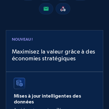
2.4K+
199+
Buy Now
Home Depot US
NOUVEAU !
URL, Domain, Country code, Model number,
Sku, Product id, Product name, Manufacturer,
Maximisez la valeur grâce à des
and more.
économies stratégiques
eCommerce
2.1K+
355+
Buy Now
Mises à jour intelligentes des
données
Amazon products global dataset