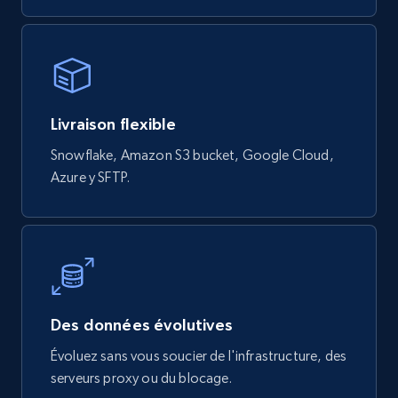
Wayfair products
URL, Product id, Title, Rating, Reviews count,
Initial price, Discount, Final price, and more.
eCommerce
Livraison flexible
Snowflake, Amazon S3 bucket, Google Cloud,
821+
80+
Buy Now
Azure y SFTP.
Digikey - Products
Product url, Category url, Part number,
Description, Manufacturer, Manufacturer url,
Datasheet url, Rohs compliant, and more.
Des données évolutives
Évoluez sans vous soucier de l'infrastructure, des
eCommerce
serveurs proxy ou du blocage.