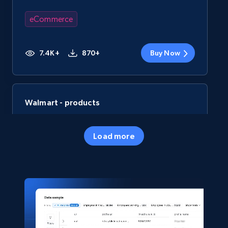
eCommerce
7.4K+
870+
Buy Now
Walmart - products
URL, Final price, Sku, Currency, Gtin,
Specifications, Image urls, Top reviews, and
Load more
more.
eCommerce
5.6K+
875+
Buy Now