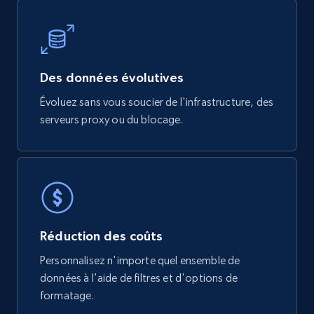
Initial price, Discount, Final price, and more.
eCommerce
Des données évolutives
821+
80+
Buy Now
Évoluez sans vous soucier de l'infrastructure, des
serveurs proxy ou du blocage.
Digikey - Products
Product url, Category url, Part number,
Description, Manufacturer, Manufacturer url,
Datasheet url, Rohs compliant, and more.
Réduction des coûts
eCommerce
Personnalisez n'importe quel ensemble de
données à l'aide de filtres et d'options de
775+
80+
Buy Now
formatage.