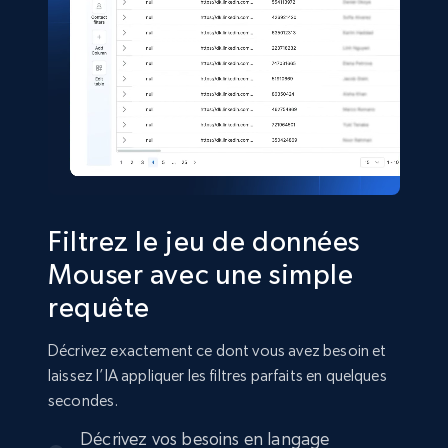
TikTok Shop
URL, Title, Available, Description, Currency, Initial
price, Final price, Discount percent, and more.
eCommerce
5.4K+
667+
Buy Now
Filtrez le jeu de données
Mouser avec une simple
requête
Shein- Products
Product name, Description, Initial price, Final
Décrivez exactement ce dont vous avez besoin et
price, Currency, In stock, Color, Size, and more.
laissez l’IA appliquer les filtres parfaits en quelques
secondes.
eCommerce
Décrivez vos besoins en langage