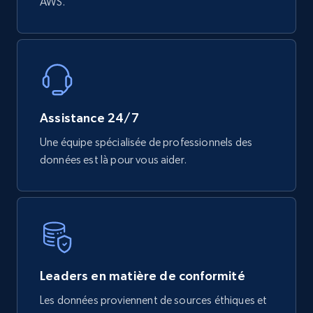
AWS.
eCommerce
740+
39+
Buy Now
Assistance 24/7
Mouser - Products
Une équipe spécialisée de professionnels des
Product url, Category url, Mouser part num, Mfr
part number, Manufacturer, Image, Image high,
données est là pour vous aider.
Manufacturer url, and more.
eCommerce
717+
91+
Buy Now
Leaders en matière de conformité
Les données proviennent de sources éthiques et