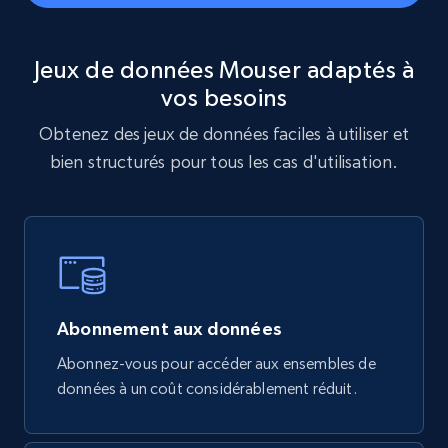
Sephora products
Jeux de données Mouser adaptés à
URL, ID, Name, Sku, In stock, Regular price,
vos besoins
Actual price, Unit price, and more.
Obtenez des jeux de données faciles à utiliser et
eCommerce
bien structurés pour tous les cas d'utilisation.
878+
124+
Buy Now
Naver products
Abonnement aux données
URL, Product id, Title, Original price, Final price,
Abonnez-vous pour accéder aux ensembles de
Discount rate, Currency, Description, and more.
données à un coût considérablement réduit.
eCommerce