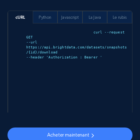
about us, and more.
cURL
Python
Javascript
La Java
Le rubis
eCommerce
curl --request 
GET 

912+
88+
Buy Now
--url 
https://api.brightdata.com/datasets/snapshots
/{id}/download 

--header 'Authorization : Bearer 
'

Ozon.ru products
URL, Sku, Breadcrumbs, Name, Rating, Review
count, Description, Image, and more.
eCommerce
898+
114+
Buy Now
Acheter maintenant