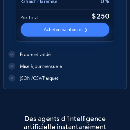
0%
Rafraîchir la remise
$250
Prix total
1.2K+
208+
Buy Now
Acheter maintenant
Best Buy products
Propre et validé
URL, Product id, Title, Images, Final price,
Currency, Discount, Initial price, and more.
Mise à jour mensuelle
eCommerce
JSON/CSV/Parquet
1.1K+
149+
Buy Now
Des agents d'intelligence
Lowes.com
artificielle instantanément