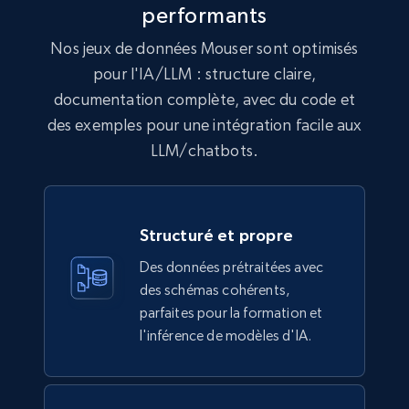
performants
URL, Domain, Marketplace pn, Sku, Other pn,
Model number, Gtin ean pn, Product name, and
Nos jeux de données Mouser sont optimisés
more.
pour l'IA/LLM : structure claire,
documentation complète, avec du code et
eCommerce
des exemples pour une intégration facile aux
LLM/chatbots.
991+
162+
Buy Now
Structuré et propre
Lazada - Products
Des données prétraitées avec
URL, Title, Rating, Reviews, Initial price, Final
des schémas cohérents,
price, Currency, Stock, and more.
parfaites pour la formation et
l'inférence de modèles d'IA.
eCommerce
988+
160+
Buy Now