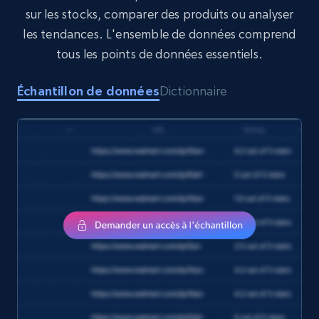
eCommerce
sur les stocks, comparer des produits ou analyser
les tendances. L'ensemble de données comprend
1.6K+
181+
Buy Now
tous les points de données essentiels.
Échantillon de données
Dictionnaire
Target
URL, Product id, Title, Product description,
Rating, Reviews count, Initial price, Discount,
and more.
eCommerce
1.3K+
175+
Buy Now