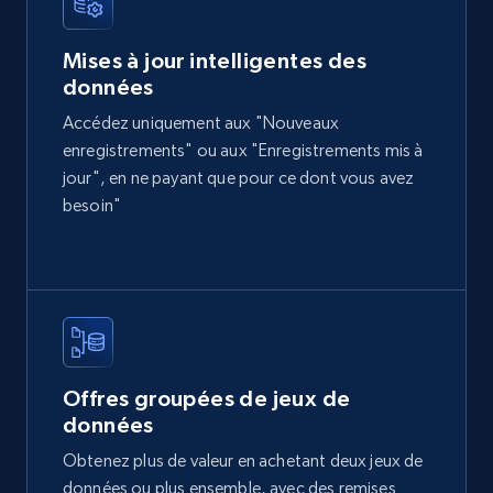
Mises à jour intelligentes des
données
Home Depot US
Accédez uniquement aux "Nouveaux
URL, Domain, Country code, Model number,
Sku, Product id, Product name, Manufacturer,
enregistrements" ou aux "Enregistrements mis à
and more.
jour", en ne payant que pour ce dont vous avez
besoin"
eCommerce
2.1K+
355+
Buy Now
Offres groupées de jeux de
Amazon products global dataset
données
Title, Seller name, Brand, Description, Initial
Obtenez plus de valeur en achetant deux jeux de
price, Currency, Availability, Reviews count, and
données ou plus ensemble, avec des remises