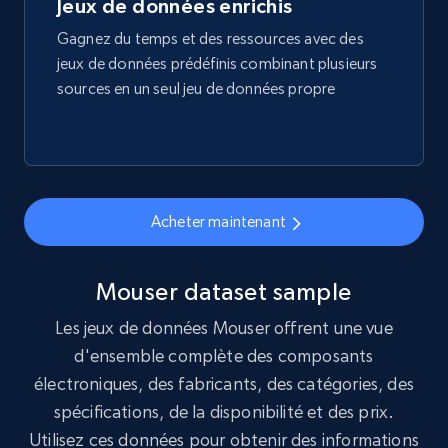
Jeux de données enrichis
Gagnez du temps et des ressources avec des
Amazon best seller products
jeux de données prédéfinis combinant plusieurs
Title, Seller name, Brand, Description, Initial
sources en un seul jeu de données propre
price, Final price, Final price high, Currency, and
more.
eCommerce
Acheter maintenant
1.7K+
254+
Buy Now
Mouser dataset sample
Les jeux de données Mouser offrent une vue
Amazon products search
d'ensemble complète des composants
Asin, URL, Name, Sponsored, Initial price, Final
électroniques, des fabricants, des catégories, des
price, Currency, Sold, and more.
spécifications, de la disponibilité et des prix.
Utilisez ces données pour obtenir des informations