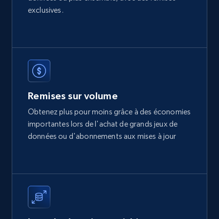
more.
exclusives.
eCommerce
2.1K+
375+
Buy Now
Remises sur volume
Etsy
Obtenez plus pour moins grâce à des économies
URL, Product id, Listing inventory id, Title, Rating,
importantes lors de l'achat de grands jeux de
Reviews count shop, Reviews count item, Initial
données ou d'abonnements aux mises à jour
price, and more.
eCommerce
1.9K+
322+
Buy Now