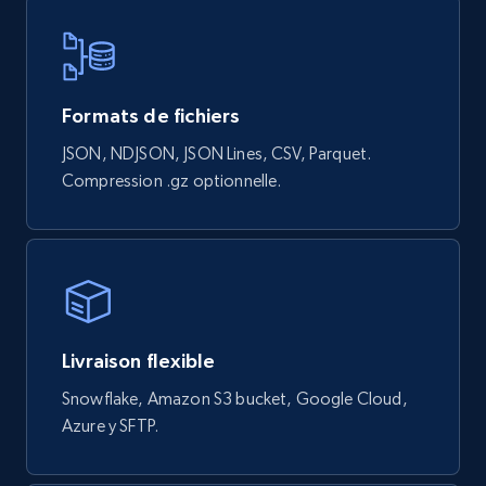
839+
46+
Buy Now
Formats de fichiers
Google Shopping products search US
JSON, NDJSON, JSON Lines, CSV, Parquet.
URL, Product id, Title, Final price, Initial price,
Compression .gz optionnelle.
Currency, Rating, Reviews count, and more.
eCommerce
823+
40+
Buy Now
Livraison flexible
Snowflake, Amazon S3 bucket, Google Cloud,
Azure y SFTP.
Wayfair products
URL, Product id, Title, Rating, Reviews count,