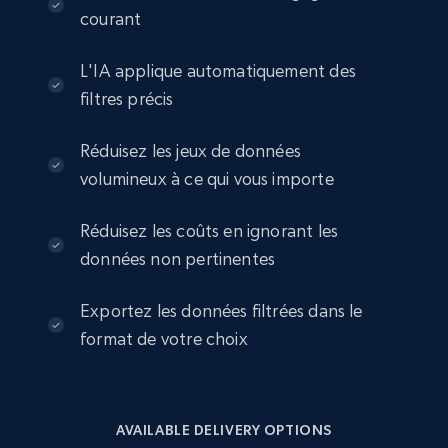
courant
2.8K+
388+
Buy Now
L'IA applique automatiquement des
filtres précis
Amazon sellers info
Réduisez les jeux de données
Seller id, URL, Seller name, Description, Detailed
volumineux à ce qui vous importe
info, Stars, Feedbacks, Return policy, and more.
Réduisez les coûts en ignorant les
eCommerce
données non pertinentes
2.5K+
378+
Buy Now
Exportez les données filtrées dans le
format de votre choix
eBay
URL, Product id, Title, Seller name, Seller rating,
AVAILABLE DELIVERY OPTIONS