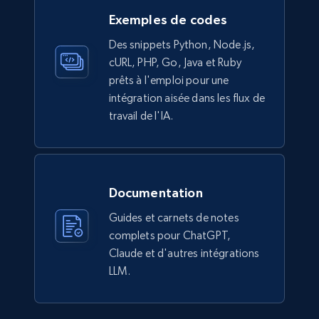
Exemples de codes
Des snippets Python, Node.js,
cURL, PHP, Go, Java et Ruby
Ikea - Products
prêts à l'emploi pour une
Description, In stock, Color, Size, Reviews
intégration aisée dans les flux de
count, Main image, Category url, Category, and
travail de l'IA.
more.
eCommerce
Documentation
943+
151+
Buy Now
Guides et carnets de notes
complets pour ChatGPT,
Claude et d'autres intégrations
LLM.
Walmart sellers info
Seller id, URL, Catalog seller id, Seller name, Seller
display name, Seller email, Seller phone, Seller