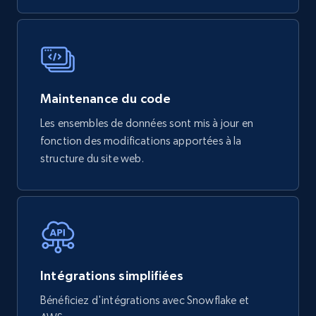
mercadolivre.com.br products
URL, Product id, Title, Breadcrumbs, Category,
Tags, Final price, Original price, and more.
Maintenance du code
eCommerce
Les ensembles de données sont mis à jour en
fonction des modifications apportées à la
structure du site web.
747+
39+
Buy Now
Google Play Store reviews
URL, Review id, Reviewer name, Review date,
Review rating, Review, Found helpful, App url, and
Intégrations simplifiées
more.
Bénéficiez d'intégrations avec Snowflake et