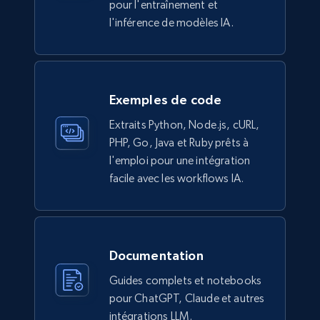
pour l'entraînement et
Description, In stock, Color, Size, Reviews
l'inférence de modèles IA.
count, Main image, Category url, Category, and
more.
eCommerce
Exemples de code
Extraits Python, Node.js, cURL,
943+
151+
Buy Now
PHP, Go, Java et Ruby prêts à
l'emploi pour une intégration
facile avec les workflows IA.
Walmart sellers info
Seller id, URL, Catalog seller id, Seller name, Seller
display name, Seller email, Seller phone, Seller
about us, and more.
Documentation
Guides complets et notebooks
eCommerce
pour ChatGPT, Claude et autres
intégrations LLM.