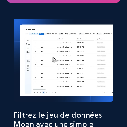
eCommerce
5.4K+
668+
Buy Now
Shein- Products
Product name, Description, Initial price, Final
price, Currency, In stock, Color, Size, and more.
eCommerce
2.8K+
388+
Buy Now
Filtrez le jeu de données
Moen avec une simple