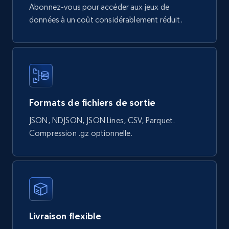
Abonnez-vous pour accéder aux jeux de
Google Shopping products search US
données à un coût considérablement réduit.
URL, Product id, Title, Final price, Initial price,
Currency, Rating, Reviews count, and more.
eCommerce
823+
40+
Buy Now
Formats de fichiers de sortie
JSON, NDJSON, JSON Lines, CSV, Parquet.
Compression .gz optionnelle.
Wayfair products
URL, Product id, Title, Rating, Reviews count,
Initial price, Discount, Final price, and more.
eCommerce
Livraison flexible