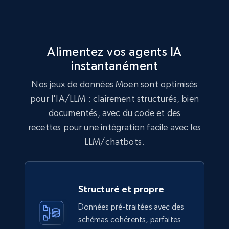
992+
165+
Buy Now
Alimentez vos agents IA
instantanément
Lowes.com
Nos jeux de données Moen sont optimisés
URL, Domain, Marketplace pn, Sku, Other pn,
pour l'IA/LLM : clairement structurés, bien
Model number, Gtin ean pn, Product name, and
more.
documentés, avec du code et des
recettes pour une intégration facile avec les
eCommerce
LLM/chatbots.
991+
162+
Buy Now
Structuré et propre
Données pré-traitées avec des
schémas cohérents, parfaites
Ikea - Products