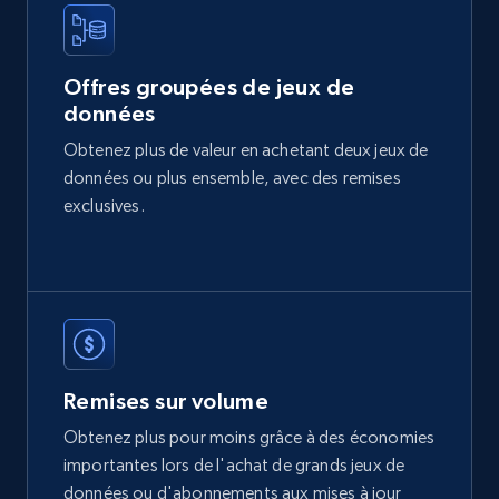
2.1K+
375+
Buy Now
Offres groupées de jeux de
données
Etsy
Obtenez plus de valeur en achetant deux jeux de
URL, Product id, Listing inventory id, Title, Rating,
données ou plus ensemble, avec des remises
Reviews count shop, Reviews count item, Initial
price, and more.
exclusives.
eCommerce
1.9K+
323+
Buy Now
Remises sur volume
Obtenez plus pour moins grâce à des économies
Amazon best seller products
importantes lors de l'achat de grands jeux de
Title, Seller name, Brand, Description, Initial
données ou d'abonnements aux mises à jour