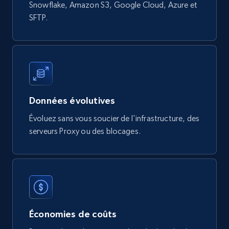
Snowflake, Amazon S3, Google Cloud, Azure et
822+
80+
Buy Now
SFTP.
Digikey - Products
Product url, Category url, Part number,
Description, Manufacturer, Manufacturer url,
Datasheet url, Rohs compliant, and more.
Données évolutives
Évoluez sans vous soucier de l'infrastructure, des
eCommerce
serveurs Proxy ou des blocages.
778+
80+
Buy Now
mercadolivre.com.br products
Économies de coûts
URL, Product id, Title, Breadcrumbs, Category,