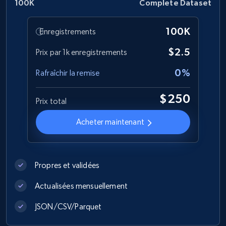
100K
Complete Dataset
Best Buy products
100K
Enregistrements
URL, Product id, Title, Images, Final price,
$2.5
Prix par 1k enregistrements
Currency, Discount, Initial price, and more.
0%
Rafraîchir la remise
eCommerce
$250
Prix total
1.1K+
149+
Buy Now
Acheter maintenant
Lazada - Products
Propres et validées
URL, Title, Rating, Reviews, Initial price, Final
Actualisées mensuellement
price, Currency, Stock, and more.
JSON/CSV/Parquet
eCommerce