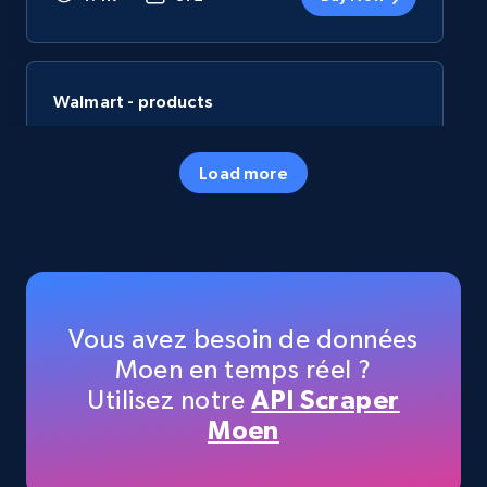
Walmart - products
URL, Final price, Sku, Currency, Gtin,
Specifications, Image urls, Top reviews, and
Load more
more.
eCommerce
5.6K+
877+
Buy Now
Vous avez besoin de données
Moen en temps réel ?
Utilisez notre
API Scraper
TikTok Shop
Moen
URL, Title, Available, Description, Currency, Initial
price, Final price, Discount percent, and more.