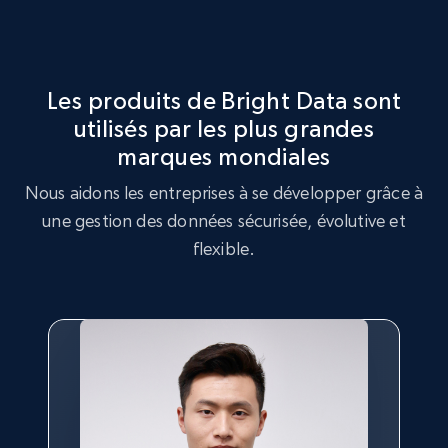
Identifiez les lacunes dans l'inventaire des produits, la
Optimisation de la stratégie de marché
demande accrue pour certains produits et les produits
tendance auprès des consommateurs.
Exploitez le jeu de données Moen pour réaliser une analyse
de stratégie de marché, en identifiant les tendances clés et
Les produits de Bright Data sont
les préférences des clients.
utilisés par les plus grandes
Acheter maintenant
marques mondiales
Acheter maintenant
Nous aidons les entreprises à se développer grâce à
une gestion des données sécurisée, évolutive et
flexible.