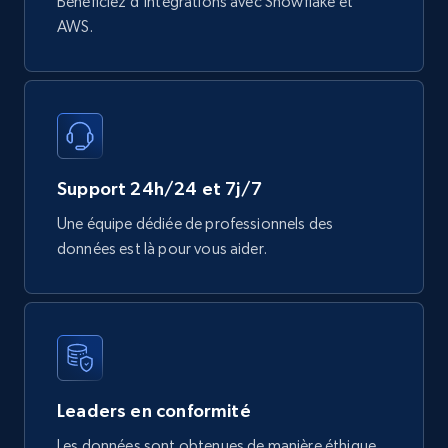
Bénéficiez d'intégrations avec Snowflake et
AWS.
Mouser - Products
Product url, Category url, Mouser part num, Mfr
part number, Manufacturer, Image, Image high,
Manufacturer url, and more.
Support 24h/24 et 7j/7
eCommerce
Une équipe dédiée de professionnels des
données est là pour vous aider.
719+
91+
Buy Now
Leaders en conformité
Les données sont obtenues de manière éthique