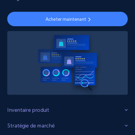
Acheter maintenant
Inventaire produit
Identifier les lacunes
Stratégie de marché