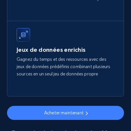
price, Final price, Final price high, Currency, and
more.
eCommerce
1.7K+
254+
Buy Now
Jeux de données enrichis
Gagnez du temps et des ressources avec des
jeux de données prédéfinis combinant plusieurs
Amazon products search
sources en un seul jeu de données propre
Asin, URL, Name, Sponsored, Initial price, Final
price, Currency, Sold, and more.
eCommerce
Acheter maintenant
1.6K+
181+
Buy Now