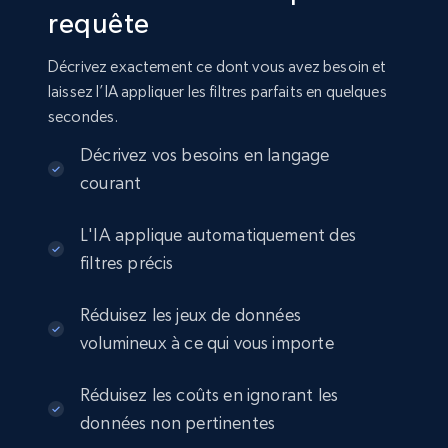
requête
Amazon sellers info
Seller id, URL, Seller name, Description, Detailed
Décrivez exactement ce dont vous avez besoin et
info, Stars, Feedbacks, Return policy, and more.
laissez l’IA appliquer les filtres parfaits en quelques
secondes.
eCommerce
Décrivez vos besoins en langage
courant
2.5K+
378+
Buy Now
L'IA applique automatiquement des
filtres précis
eBay
Réduisez les jeux de données
URL, Product id, Title, Seller name, Seller rating,
volumineux à ce qui vous importe
Seller reviews, Breadcrumbs, Root category, and
more.
Réduisez les coûts en ignorant les
eCommerce
données non pertinentes