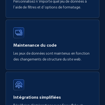
Personnalisez n'importe quel jeu de données à
Tags, Final price, Original price, and more.
l'aide de filtres et d'options de formatage.
eCommerce
747+
39+
Buy Now
Maintenance du code
Google Play Store reviews
Les jeux de données sont maintenus en fonction
des changements de structure du site web.
URL, Review id, Reviewer name, Review date,
Review rating, Review, Found helpful, App url, and
more.
eCommerce
Intégrations simplifiées
740+
39+
Buy Now