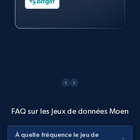
Sarah Melville
Charmagne Cruz
Data Science Specialist
Head of Reporting & Analytics, Business
Technologies and Pricing at Shopee
Philippines Inc.
Voir maintenant
FAQ sur les Jeux de données Moen
À quelle fréquence le jeu de