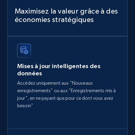
URL, Domain, Country code, Model number,
Sku, Product id, Product name, Manufacturer,
Maximisez la valeur grâce à des
and more.
économies stratégiques
eCommerce
2.1K+
355+
Buy Now
Mises à jour intelligentes des
données
Amazon products global dataset
Accédez uniquement aux "Nouveaux
Title, Seller name, Brand, Description, Initial
enregistrements" ou aux "Enregistrements mis à
price, Currency, Availability, Reviews count, and
jour", en ne payant que pour ce dont vous avez
more.
besoin"
eCommerce