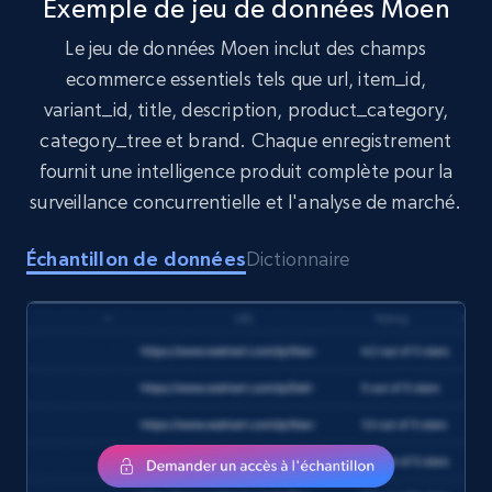
Exemple de jeu de données Moen
Le jeu de données Moen inclut des champs
Target
ecommerce essentiels tels que url, item_id,
URL, Product id, Title, Product description,
variant_id, title, description, product_category,
Rating, Reviews count, Initial price, Discount,
category_tree et brand. Chaque enregistrement
and more.
fournit une intelligence produit complète pour la
surveillance concurrentielle et l'analyse de marché.
eCommerce
Échantillon de données
Dictionnaire
1.3K+
176+
Buy Now
Amazon Walmart
URL, Title amazon, Seller name amazon, Brand
amazon, Description amazon, Initial price
amazon, Currency amazon, Availability amazon,
and more.