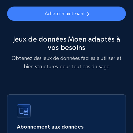
eCommerce
Acheter maintenant
878+
124+
Buy Now
Jeux de données Moen adaptés à
vos besoins
Obtenez des jeux de données faciles à utiliser et
Naver products
bien structurés pour tout cas d'usage
URL, Product id, Title, Original price, Final price,
Discount rate, Currency, Description, and more.
eCommerce
839+
46+
Buy Now
Abonnement aux données