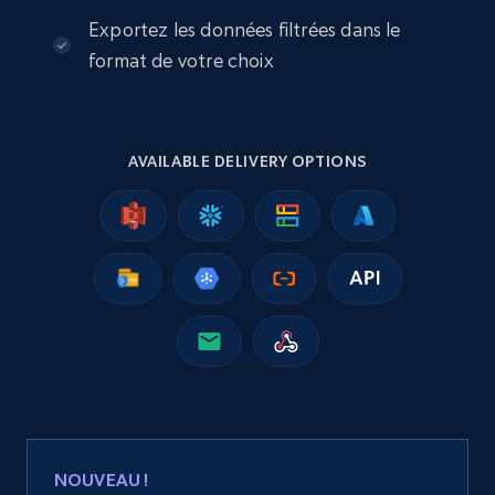
Exportez les données filtrées dans le
2.5K+
359+
Buy Now
format de votre choix
Google Shopping
AVAILABLE DELIVERY OPTIONS
URL, Product id, Title, Product description,
Rating, Reviews count, Images, Variations, and
more.
eCommerce
2.4K+
202+
Buy Now
Home Depot US
NOUVEAU !