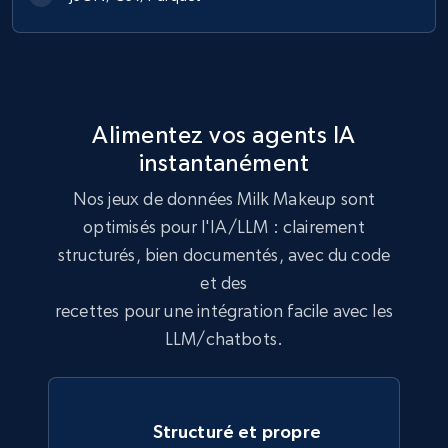
991+
162+
Buy Now
Lazada - Products
Alimentez vos agents IA
URL, Title, Rating, Reviews, Initial price, Final
instantanément
price, Currency, Stock, and more.
Nos jeux de données Milk Makeup sont
eCommerce
optimisés pour l'IA/LLM : clairement
structurés, bien documentés, avec du code
et des
988+
160+
Buy Now
recettes pour une intégration facile avec les
LLM/chatbots.
Ikea - Products
Description, In stock, Color, Size, Reviews
Structuré et propre
count, Main image, Category url, Category, and