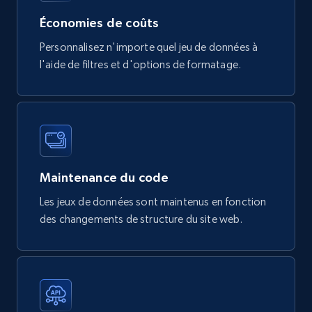
eCommerce
Économies de coûts
Personnalisez n'importe quel jeu de données à
747+
39+
Buy Now
l'aide de filtres et d'options de formatage.
Google Play Store reviews
URL, Review id, Reviewer name, Review date,
Review rating, Review, Found helpful, App url, and
more.
Maintenance du code
Les jeux de données sont maintenus en fonction
eCommerce
des changements de structure du site web.
740+
39+
Buy Now