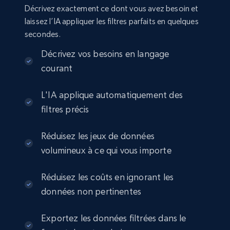
Seller id, URL, Seller name, Description, Detailed
Décrivez exactement ce dont vous avez besoin et
info, Stars, Feedbacks, Return policy, and more.
laissez l’IA appliquer les filtres parfaits en quelques
secondes.
eCommerce
Décrivez vos besoins en langage
courant
2.5K+
378+
Buy Now
L'IA applique automatiquement des
filtres précis
eBay
Réduisez les jeux de données
URL, Product id, Title, Seller name, Seller rating,
volumineux à ce qui vous importe
Seller reviews, Breadcrumbs, Root category, and
more.
Réduisez les coûts en ignorant les
eCommerce
données non pertinentes
Exportez les données filtrées dans le
2.5K+
359+
Buy Now