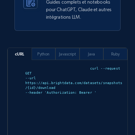
Guides complets et notebooks
pour ChatGPT, Claude et autres
intégrations LLM.
Ozon.ru products
URL, Sku, Breadcrumbs, Name, Rating, Review
count, Description, Image, and more.
eCommerce
cURL
Python
Javascript
Java
Ruby
curl --request 
897+
114+
Buy Now
GET 

--url 
https://api.brightdata.com/datasets/snapshots
/{id}/download 

--header 'Authorization: Bearer 
'

Sephora products
URL, ID, Name, Sku, In stock, Regular price,
Actual price, Unit price, and more.
eCommerce