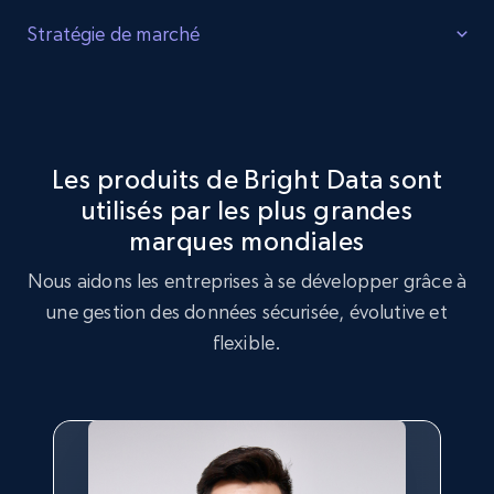
Identifier les lacunes
Stratégie de marché
Identifiez les lacunes dans l'inventaire des produits, la
Optimisation de la stratégie de marché
demande accrue pour certains produits et les produits
tendance auprès des consommateurs.
Exploitez le jeu de données Milk Makeup pour réaliser une
analyse de stratégie de marché, en identifiant les
Les produits de Bright Data sont
tendances clés et les préférences des clients.
utilisés par les plus grandes
Acheter maintenant
marques mondiales
Acheter maintenant
Nous aidons les entreprises à se développer grâce à
une gestion des données sécurisée, évolutive et
flexible.