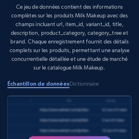
Target
Ce jeu de données contient des informations
URL, Product id, Title, Product description,
complètes sur les produits Milk Makeup avec des
Rating, Reviews count, Initial price, Discount,
champs incluant url, item_id, variant_id, title,
and more.
description, product_category, category_tree et
brand. Chaque enregistrement fournit des détails
eCommerce
complets sur les produits, permettant une analyse
concurrentielle détaillée et une étude de marché
1.3K+
175+
Buy Now
sur le catalogue Milk Makeup.
Échantillon de données
Dictionnaire
Amazon Walmart
URL, Title amazon, Seller name amazon, Brand
amazon, Description amazon, Initial price
amazon, Currency amazon, Availability amazon,
and more.
eCommerce