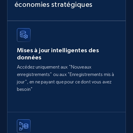
more.
économies stratégiques
eCommerce
2.1K+
375+
Buy Now
Mises à jour intelligentes des
données
Home Depot US
Accédez uniquement aux "Nouveaux
URL, Domain, Country code, Model number,
enregistrements" ou aux "Enregistrements mis à
Sku, Product id, Product name, Manufacturer,
jour", en ne payant que pour ce dont vous avez
and more.
besoin"
eCommerce
2.1K+
353+
Buy Now