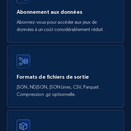
URL, Product id, Title, Final price, Initial price,
Currency, Rating, Reviews count, and more.
Abonnement aux données
Abonnez-vous pour accéder aux jeux de
eCommerce
données à un coût considérablement réduit.
822+
40+
Buy Now
Wayfair products
Formats de fichiers de sortie
URL, Product id, Title, Rating, Reviews count,
Initial price, Discount, Final price, and more.
JSON, NDJSON, JSON Lines, CSV, Parquet.
Compression .gz optionnelle.
eCommerce
821+
80+
Buy Now