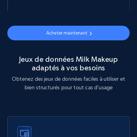
877+
124+
Buy Now
Acheter maintenant
Naver products
URL, Product id, Title, Original price, Final price,
Jeux de données Milk Makeup
Discount rate, Currency, Description, and more.
adaptés à vos besoins
Obtenez des jeux de données faciles à utiliser et
eCommerce
bien structurés pour tout cas d'usage
838+
46+
Buy Now
Google Shopping products search US