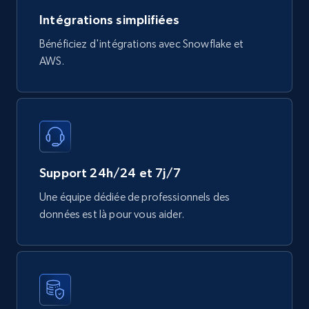
Mouser - Products
Intégrations simplifiées
Product url, Category url, Mouser part num, Mfr
Bénéficiez d'intégrations avec Snowflake et
part number, Manufacturer, Image, Image high,
AWS.
Manufacturer url, and more.
eCommerce
717+
91+
Buy Now
Support 24h/24 et 7j/7
Une équipe dédiée de professionnels des
données est là pour vous aider.