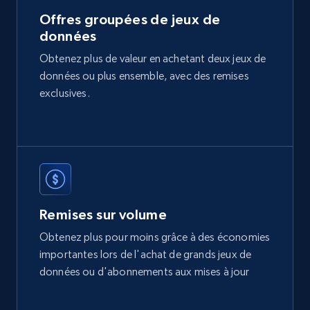
Offres groupées de jeux de
données
Etsy
Obtenez plus de valeur en achetant deux jeux de
URL, Product id, Listing inventory id, Title, Rating,
données ou plus ensemble, avec des remises
Reviews count shop, Reviews count item, Initial
price, and more.
exclusives.
eCommerce
1.9K+
322+
Buy Now
Remises sur volume
Obtenez plus pour moins grâce à des économies
Amazon best seller products
importantes lors de l'achat de grands jeux de
Title, Seller name, Brand, Description, Initial
données ou d'abonnements aux mises à jour
price, Final price, Final price high, Currency, and
more.