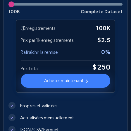
Best Buy products
URL, Product id, Title, Images, Final price,
100K
Complete Dataset
Currency, Discount, Initial price, and more.
100K
Enregistrements
eCommerce
$2.5
Prix par 1k enregistrements
0%
1.1K+
149+
Buy Now
Rafraîchir la remise
$250
Prix total
Lowes.com
Acheter maintenant
URL, Domain, Marketplace pn, Sku, Other pn,
Model number, Gtin ean pn, Product name, and
more.
Propres et validées
eCommerce
Actualisées mensuellement
JSON/CSV/Parquet