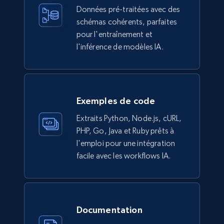
more.
Données pré-traitées avec des
schémas cohérents, parfaites
eCommerce
pour l'entraînement et
l'inférence de modèles IA.
943+
151+
Buy Now
Exemples de code
Walmart sellers info
Extraits Python, Node.js, cURL,
Seller id, URL, Catalog seller id, Seller name, Seller
PHP, Go, Java et Ruby prêts à
display name, Seller email, Seller phone, Seller
l'emploi pour une intégration
about us, and more.
facile avec les workflows IA.
eCommerce
Documentation
912+
88+
Buy Now