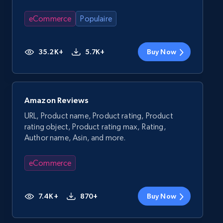
eCommerce
Populaire
35.2K+
5.7K+
Buy Now
Amazon Reviews
URL, Product name, Product rating, Product
rating object, Product rating max, Rating,
Author name, Asin, and more.
eCommerce
7.4K+
870+
Buy Now