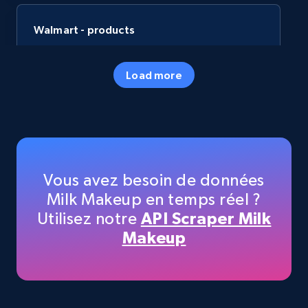
Walmart - products
URL, Final price, Sku, Currency, Gtin,
Specifications, Image urls, Top reviews, and
Load more
more.
eCommerce
5.6K+
875+
Buy Now
Vous avez besoin de données
Milk Makeup en temps réel ?
Utilisez notre
API Scraper Milk
TikTok Shop
Makeup
URL, Title, Available, Description, Currency, Initial
price, Final price, Discount percent, and more.
eCommerce