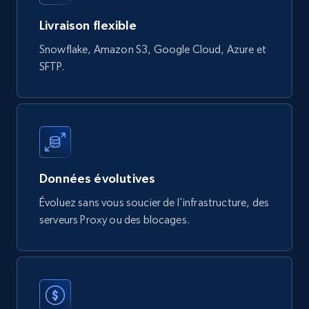
Livraison flexible
Digikey - Products
Snowflake, Amazon S3, Google Cloud, Azure et
Product url, Category url, Part number,
SFTP.
Description, Manufacturer, Manufacturer url,
Datasheet url, Rohs compliant, and more.
eCommerce
775+
80+
Buy Now
Données évolutives
Évoluez sans vous soucier de l'infrastructure, des
serveurs Proxy ou des blocages.
mercadolivre.com.br products
URL, Product id, Title, Breadcrumbs, Category,
Tags, Final price, Original price, and more.