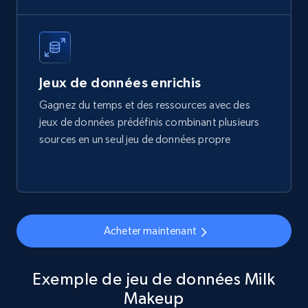
eCommerce
1.7K+
254+
Buy Now
Jeux de données enrichis
Gagnez du temps et des ressources avec des
jeux de données prédéfinis combinant plusieurs
Amazon products search
sources en un seul jeu de données propre
Asin, URL, Name, Sponsored, Initial price, Final
price, Currency, Sold, and more.
eCommerce
Acheter maintenant
1.6K+
181+
Buy Now
Exemple de jeu de données Milk
Makeup