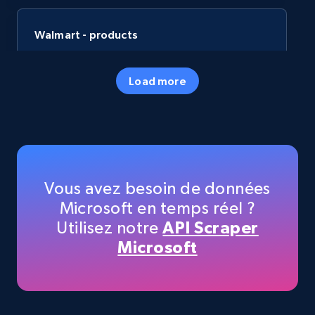
Walmart - products
URL, Final price, Sku, Currency, Gtin,
Specifications, Image urls, Top reviews, and
Load more
more.
eCommerce
5.6K+
877+
Buy Now
Vous avez besoin de données
Microsoft en temps réel ?
Utilisez notre
API Scraper
TikTok Shop
Microsoft
URL, Title, Available, Description, Currency, Initial
price, Final price, Discount percent, and more.
eCommerce