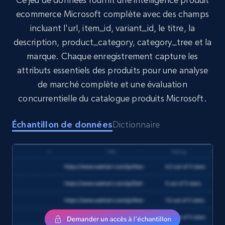
Target
ecommerce Microsoft complète avec des champs
URL, Product id, Title, Product description,
incluant l'url, item_id, variant_id, le titre, la
Rating, Reviews count, Initial price, Discount,
description, product_category, category_tree et la
and more.
marque. Chaque enregistrement capture les
attributs essentiels des produits pour une analyse
eCommerce
de marché complète et une évaluation
concurrentielle du catalogue produits Microsoft.
1.3K+
176+
Buy Now
Échantillon de données
Dictionnaire
Amazon Walmart
URL, Title amazon, Seller name amazon, Brand
amazon, Description amazon, Initial price
amazon, Currency amazon, Availability amazon,
and more.