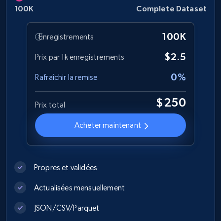
Best Buy products
100K
Complete Dataset
URL, Product id, Title, Images, Final price,
Currency, Discount, Initial price, and more.
100K
Enregistrements
$2.5
eCommerce
Prix par 1k enregistrements
0%
Rafraîchir la remise
1.1K+
149+
Buy Now
$250
Prix total
Acheter maintenant
Lazada - Products
URL, Title, Rating, Reviews, Initial price, Final
price, Currency, Stock, and more.
Propres et validées
Actualisées mensuellement
eCommerce
JSON/CSV/Parquet