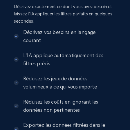
Seller id, URL, Seller name, Description, Detailed
Décrivez exactement ce dont vous avez besoin et
info, Stars, Feedbacks, Return policy, and more.
laissez l’IA appliquer les filtres parfaits en quelques
secondes.
eCommerce
Décrivez vos besoins en langage
courant
2.5K+
378+
Buy Now
L'IA applique automatiquement des
filtres précis
eBay
Réduisez les jeux de données
URL, Product id, Title, Seller name, Seller rating,
volumineux à ce qui vous importe
Seller reviews, Breadcrumbs, Root category, and
more.
Réduisez les coûts en ignorant les
eCommerce
données non pertinentes
Exportez les données filtrées dans le
2.5K+
359+
Buy Now