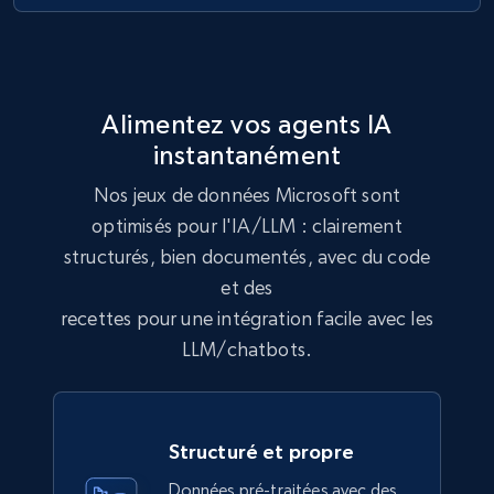
992+
165+
Buy Now
Lowes.com
Alimentez vos agents IA
URL, Domain, Marketplace pn, Sku, Other pn,
instantanément
Model number, Gtin ean pn, Product name, and
more.
Nos jeux de données Microsoft sont
optimisés pour l'IA/LLM : clairement
eCommerce
structurés, bien documentés, avec du code
et des
recettes pour une intégration facile avec les
991+
162+
Buy Now
LLM/chatbots.
Ikea - Products
Structuré et propre
Description, In stock, Color, Size, Reviews
count, Main image, Category url, Category, and
Données pré-traitées avec des