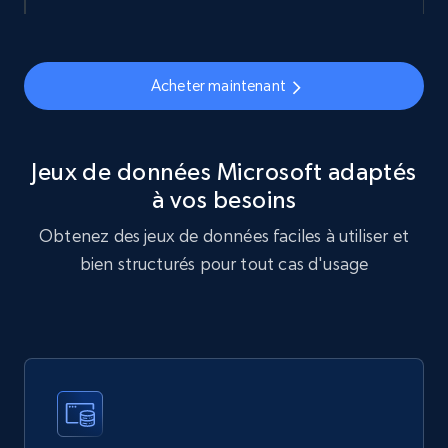
878+
124+
Buy Now
Acheter maintenant
Naver products
Jeux de données Microsoft adaptés
URL, Product id, Title, Original price, Final price,
à vos besoins
Discount rate, Currency, Description, and more.
Obtenez des jeux de données faciles à utiliser et
bien structurés pour tout cas d'usage
eCommerce
839+
46+
Buy Now
Google Shopping products search US