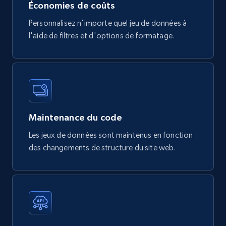
Économies de coûts
eCommerce
Personnalisez n'importe quel jeu de données à
l'aide de filtres et d'options de formatage.
747+
39+
Buy Now
Google Play Store reviews
URL, Review id, Reviewer name, Review date,
Maintenance du code
Review rating, Review, Found helpful, App url, and
more.
Les jeux de données sont maintenus en fonction
des changements de structure du site web.
eCommerce
740+
39+
Buy Now