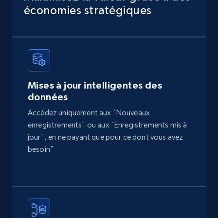
and more.
économies stratégiques
eCommerce
2.1K+
355+
Buy Now
Mises à jour intelligentes des
données
Amazon products global dataset
Accédez uniquement aux "Nouveaux
Title, Seller name, Brand, Description, Initial
enregistrements" ou aux "Enregistrements mis à
price, Currency, Availability, Reviews count, and
jour", en ne payant que pour ce dont vous avez
more.
besoin"
eCommerce
2.1K+
375+
Buy Now