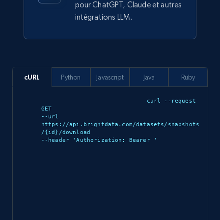
pour ChatGPT, Claude et autres
intégrations LLM.
Ozon.ru products
URL, Sku, Breadcrumbs, Name, Rating, Review
count, Description, Image, and more.
cURL
Python
Javascript
Java
Ruby
eCommerce
curl --request 
GET 

--url 
901+
114+
Buy Now
https://api.brightdata.com/datasets/snapshots
/{id}/download 

--header 'Authorization: Bearer 
'

Sephora products
URL, ID, Name, Sku, In stock, Regular price,
Actual price, Unit price, and more.
eCommerce