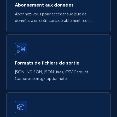
URL, Product id, Title, Final price, Initial price,
Abonnement aux données
Currency, Rating, Reviews count, and more.
Abonnez-vous pour accéder aux jeux de
données à un coût considérablement réduit.
eCommerce
823+
40+
Buy Now
Formats de fichiers de sortie
Wayfair products
JSON, NDJSON, JSON Lines, CSV, Parquet.
URL, Product id, Title, Rating, Reviews count,
Compression .gz optionnelle.
Initial price, Discount, Final price, and more.
eCommerce
822+
80+
Buy Now