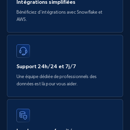
Intégrations simplifiées
Mouser - Products
Bénéficiez d'intégrations avec Snowflake et
Product url, Category url, Mouser part num, Mfr
AWS.
part number, Manufacturer, Image, Image high,
Manufacturer url, and more.
eCommerce
719+
91+
Buy Now
Support 24h/24 et 7j/7
Une équipe dédiée de professionnels des
données est là pour vous aider.