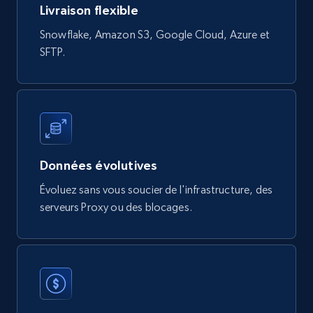
Livraison flexible
Snowflake, Amazon S3, Google Cloud, Azure et
Digikey - Products
SFTP.
Product url, Category url, Part number,
Description, Manufacturer, Manufacturer url,
Datasheet url, Rohs compliant, and more.
eCommerce
Données évolutives
778+
80+
Buy Now
Évoluez sans vous soucier de l'infrastructure, des
serveurs Proxy ou des blocages.
mercadolivre.com.br products
URL, Product id, Title, Breadcrumbs, Category,
Tags, Final price, Original price, and more.