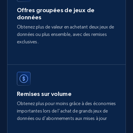
Offres groupées de jeux de
données
Etsy
Obtenez plus de valeur en achetant deux jeux de
URL, Product id, Listing inventory id, Title, Rating,
données ou plus ensemble, avec des remises
Reviews count shop, Reviews count item, Initial
price, and more.
exclusives.
eCommerce
1.9K+
323+
Buy Now
Remises sur volume
Obtenez plus pour moins grâce à des économies
Amazon best seller products
importantes lors de l'achat de grands jeux de
Title, Seller name, Brand, Description, Initial
données ou d'abonnements aux mises à jour
price, Final price, Final price high, Currency, and
more.