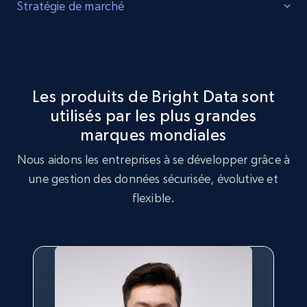
Identifier les lacunes
Stratégie de marché
Identifiez les lacunes dans l'inventaire des produits, la
Optimisation de la stratégie de marché
demande accrue pour certains produits et les produits
tendance auprès des consommateurs.
Exploitez le jeu de données Microsoft pour réaliser une
analyse de stratégie de marché, en identifiant les
Les produits de Bright Data sont
tendances clés et les préférences des clients.
utilisés par les plus grandes
Acheter maintenant
marques mondiales
Acheter maintenant
Nous aidons les entreprises à se développer grâce à
une gestion des données sécurisée, évolutive et
flexible.