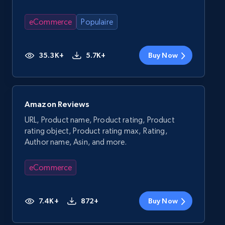
eCommerce
Populaire
35.3K+
5.7K+
Buy Now
Amazon Reviews
URL, Product name, Product rating, Product
rating object, Product rating max, Rating,
Author name, Asin, and more.
eCommerce
7.4K+
872+
Buy Now