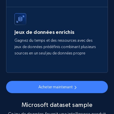
eCommerce
1.7K+
254+
Buy Now
Jeux de données enrichis
Gagnez du temps et des ressources avec des
jeux de données prédéfinis combinant plusieurs
Amazon products search
sources en un seul jeu de données propre
Asin, URL, Name, Sponsored, Initial price, Final
price, Currency, Sold, and more.
eCommerce
Acheter maintenant
1.6K+
181+
Buy Now
Microsoft dataset sample
Ce jeu de données fournit une intelligence produit