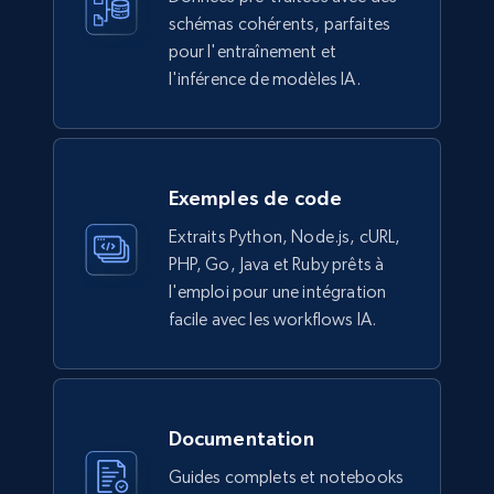
more.
schémas cohérents, parfaites
pour l'entraînement et
eCommerce
l'inférence de modèles IA.
943+
151+
Buy Now
Exemples de code
Extraits Python, Node.js, cURL,
Walmart sellers info
PHP, Go, Java et Ruby prêts à
Seller id, URL, Catalog seller id, Seller name, Seller
l'emploi pour une intégration
display name, Seller email, Seller phone, Seller
facile avec les workflows IA.
about us, and more.
eCommerce
Documentation
912+
88+
Buy Now
Guides complets et notebooks