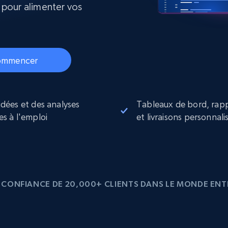
collected
 pour alimenter vos
Commence à
Proxys de
à
partir de
datacenter
$0.9/IP
B
à
ommencer
Proxys de ISP
nant
Plus de 700 000 proxys résidentiels
statiques entièrement conformes
idées et des analyses
Tableaux de bord, rap
e
es à l'emploi
et livraisons personnali
 CONFIANCE DE 20,000+ CLIENTS DANS LE MONDE ENT