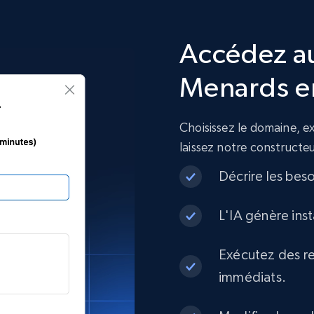
Accédez a
Menards en
Choisissez le domaine, 
laissez notre constructe
Décrire les bes
L'IA génère ins
Exécutez des re
immédiats.