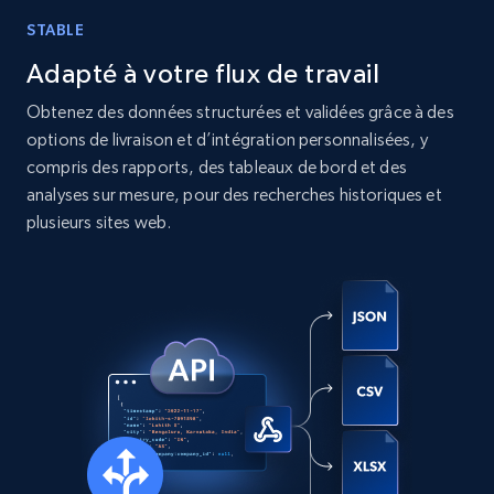
STABLE
Instagram - Posts
Adapté à votre flux de travail
URL, User posted, Description, Hashtags, Num
comments, Date posted, Likes, Photos, and
Obtenez des données structurées et validées grâce à des
more.
options de livraison et d’intégration personnalisées, y
compris des rapports, des tableaux de bord et des
Social media
analyses sur mesure, pour des recherches historiques et
plusieurs sites web.
13.2K+
1.6K+
Buy Now
Zillow properties listing information
Zpid, City, State, HomeStatus, Address,
IsListingClaimedByCurrentSignedInUser,
IsCurrentSignedInAgentResponsible, Bedrooms,
and more.