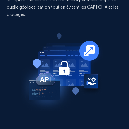
quelle géolocalisation tout en évitant les CAPTCHA et les
Business
blocages.
15.3K+
2.2K+
Buy Now
Google Maps full information
Place id, URL, Country, Name, Category,
Address, Description, Business details, and
more.
Business
13.3K+
1.7K+
Buy Now