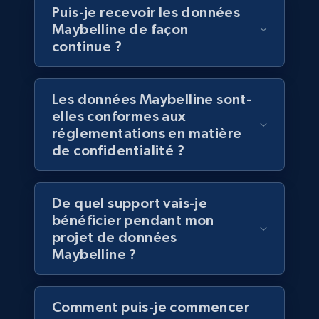
Puis-je recevoir les données
eCommerce
Maybelline de façon
continue ?
5.4K+
668+
Buy Now
Les données Maybelline sont-
elles conformes aux
Employees business enriched dataset
réglementations en matière
de confidentialité ?
URL, Profile url, Linkedin num id, Avatar, Profile
name, Certifications, Profile location, Profile
connections, and more.
De quel support vais-je
Business
Enrichi
bénéficier pendant mon
projet de données
Maybelline ?
5.3K+
384+
Buy Now
Comment puis-je commencer