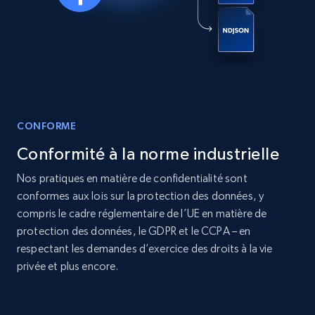
Real estate
Populaire
12K+
1.3K+
Buy Now
CONFORME
LinkedIn posts
Conformité à la norme industrielle
URL, ID, User id, Use url, Title, Headline, Post
text, Date posted, and more.
Nos pratiques en matière de confidentialité sont
conformes aux lois sur la protection des données, y
Social media
compris le cadre réglementaire de l’UE en matière de
protection des données, le GDPR et le CCPA – en
respectant les demandes d’exercice des droits à la vie
11.3K+
1.5K+
Buy Now
privée et plus encore.