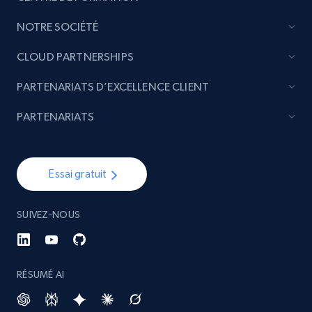
NOTRE SOCIÉTÉ
4.5K+
432+
Buy Now
CLOUD PARTNERSHIPS
PARTENARIATS D’EXCELLENCE CLIENT
Glassdoor companies overview information
PARTENARIATS
ID, Company, Ratings overall, Details size,
Details founded, Details type, Country code,
Company type, and more.
Essai gratuit
Business
Populaire
Enrichi
SUIVEZ-NOUS
4.3K+
381+
Buy Now
RÉSUMÉ AI
Google maps reviews