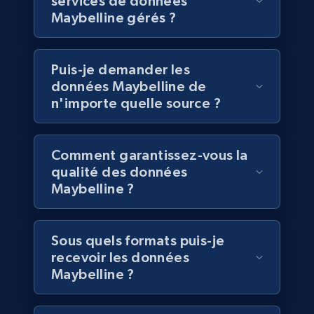
services de données
Maybelline gérés ?
Walmart - products
Puis-je demander les
URL, Final price, Sku, Currency, Gtin,
données Maybelline de
Specifications, Image urls, Top reviews, and
n'importe quelle source ?
more.
eCommerce
Comment garantissez-vous la
qualité des données
5.6K+
877+
Buy Now
Maybelline ?
Sous quels formats puis-je
TikTok Shop
recevoir les données
Maybelline ?
URL, Title, Available, Description, Currency, Initial
price, Final price, Discount percent, and more.