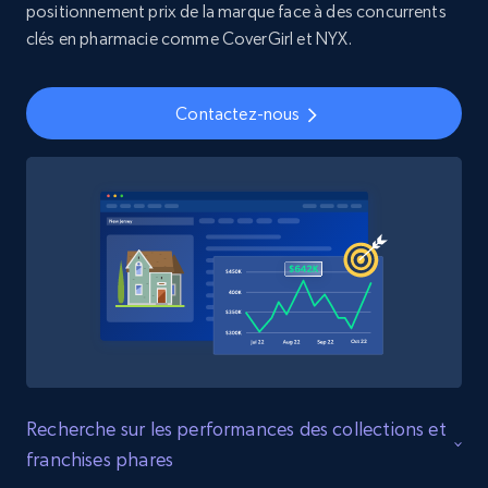
positionnement prix de la marque face à des concurrents
rating object, Product rating max, Rating,
clés en pharmacie comme CoverGirl et NYX.
Author name, Asin, and more.
eCommerce
Contactez-nous
7.4K+
872+
Buy Now
TikTok - Posts
URL, Post id, Description, Create time, Digg
count, Share count, Collect count, Comment
count, and more.
Social media
Recherche sur les performances des collections et
franchises phares
6.7K+
906+
Buy Now