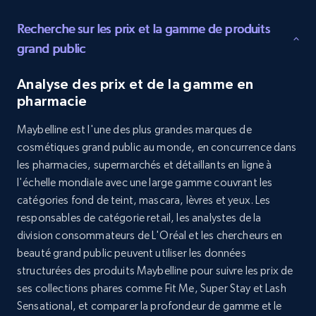
Recherche sur les prix et la gamme de produits
8.3K+
963+
Buy Now
grand public
Analyse des prix et de la gamme en
pharmacie
Youtube - Videos posts
URL, Title, Youtuber, Youtuber md5, Video url,
Maybelline est l'une des plus grandes marques de
Video length, Likes, Views, and more.
cosmétiques grand public au monde, en concurrence dans
les pharmacies, supermarchés et détaillants en ligne à
Social media
l'échelle mondiale avec une large gamme couvrant les
catégories fond de teint, mascara, lèvres et yeux. Les
responsables de catégorie retail, les analystes de la
8.1K+
716+
Buy Now
division consommateurs de L'Oréal et les chercheurs en
beauté grand public peuvent utiliser les données
structurées des produits Maybelline pour suivre les prix de
ses collections phares comme Fit Me, Super Stay et Lash
Amazon Reviews
Sensational, et comparer la profondeur de gamme et le
URL, Product name, Product rating, Product