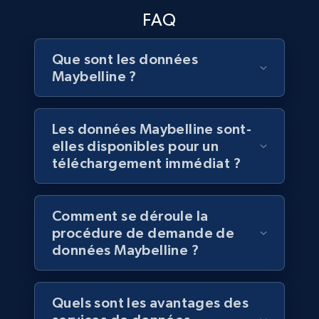
Job type, and more.
FAQ
Contactez-nous
Business
Que sont les données
Maybelline ?
6.5K+
761+
Buy Now
Les données Maybelline sont-
elles disponibles pour un
téléchargement immédiat ?
Companies information enriched dataset
URL, ID lc, Name lc, Country code lc, Locations
lc, Followers lc, Employees in linkedin lc, About
Comment se déroule la
lc, and more.
procédure de demande de
données Maybelline ?
Business
Enrichi
6.3K+
540+
Buy Now
Quels sont les avantages des