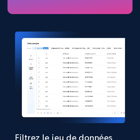
business account, Is professional account, Is
verified, and more.
Social media
22.2K+
3.4K+
Buy Now
Crunchbase companies information
Name, URL, ID, Cb rank, Region, About,
Industries, Operating status, and more.
Business
Populaire
Enrichi
15.6K+
1.6K+
Buy Now
Filtrez le jeu de données