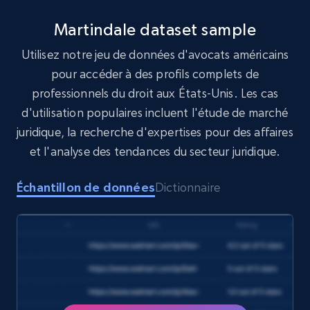
8K+
713+
Buy Now
Martindale dataset sample
Utilisez notre jeu de données d'avocats américains
pour accéder à des profils complets de
Amazon Reviews
professionnels du droit aux États-Unis. Les cas
URL, Product name, Product rating, Product
d'utilisation populaires incluent l'étude de marché
rating object, Product rating max, Rating,
juridique, la recherche d'expertises pour des affaires
Author name, Asin, and more.
et l'analyse des tendances du secteur juridique.
eCommerce
Échantillon de données
Dictionnaire
7.4K+
870+
Buy Now
TikTok - Posts
URL, Post id, Description, Create time, Digg