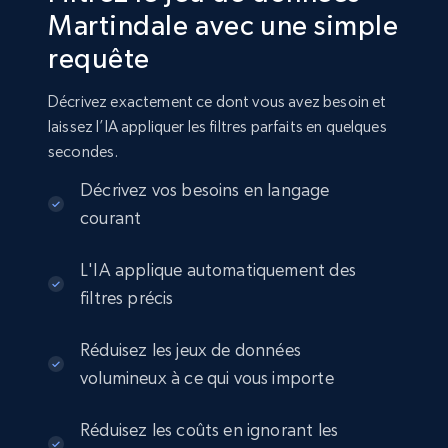
Martindale avec une simple
requête
Linkedin job listings information
URL, Job posting id, Job title, Company name,
Décrivez exactement ce dont vous avez besoin et
Company id, Job location, Job summary, Job
laissez l’IA appliquer les filtres parfaits en quelques
seniority level, and more.
secondes.
Business
Décrivez vos besoins en langage
courant
15.3K+
2.2K+
Buy Now
L'IA applique automatiquement des
filtres précis
Google Maps full information
Réduisez les jeux de données
volumineux à ce qui vous importe
Place id, URL, Country, Name, Category,
Address, Description, Business details, and
more.
Réduisez les coûts en ignorant les