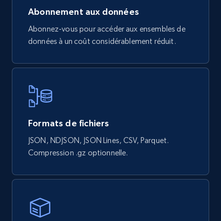
Abonnement aux données
4.2K+
380+
Buy Now
Abonnez-vous pour accéder aux ensembles de
données à un coût considérablement réduit.
Google maps reviews
URL, Place id, Place name, Country, Address,
Review id, Reviewer name, Reviews by reviewer,
and more.
Formats de fichiers
Business
JSON, NDJSON, JSON Lines, CSV, Parquet.
Compression .gz optionnelle.
4.1K+
303+
Buy Now
Instagram - Reels