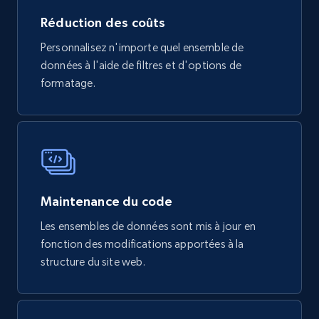
3.6K+
581+
Buy Now
Réduction des coûts
Personnalisez n'importe quel ensemble de
données à l'aide de filtres et d'options de
X (formerly Twitter) - Profiles
formatage.
X id, URL, ID, Profile name, Biography, Is verified,
Profile image link, External link, and more.
Social media
3.5K+
224+
Buy Now
Maintenance du code
Les ensembles de données sont mis à jour en
fonction des modifications apportées à la
structure du site web.
IMDB media
Title, Popularity, Genres, Presentation, Credit,
Videos, Photos, Top cast, and more.