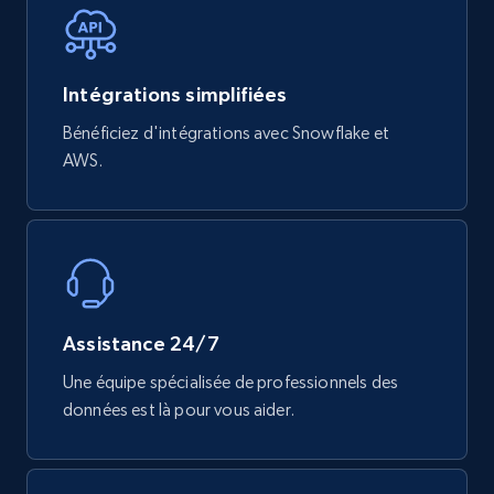
Free datasets
Intégrations simplifiées
3.4K+
194+
Buy Now
Bénéficiez d'intégrations avec Snowflake et
AWS.
Glassdoor companies reviews
Overview id, Review id, Review url, Rating date,
Count helpful, Count unhelpful, Employee job
end year, Employee length, and more.
Assistance 24/7
Business
Une équipe spécialisée de professionnels des
données est là pour vous aider.
3.3K+
552+
Buy Now