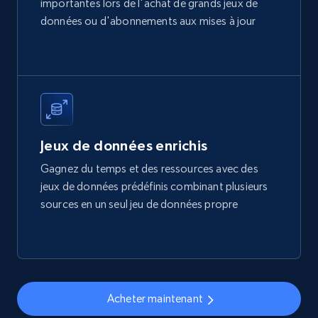
importantes lors de l'achat de grands jeux de
Account id, Nickname, Biography, Awg
données ou d'abonnements aux mises à jour
engagement rate, Comment engagement rate,
Like engagement rate, Bio link, Predicted lang,
and more.
Social media
8.3K+
962+
Buy Now
Jeux de données enrichis
Gagnez du temps et des ressources avec des
jeux de données prédéfinis combinant plusieurs
sources en un seul jeu de données propre
Youtube - Videos posts
URL, Title, Youtuber, Youtuber md5, Video url,
Video length, Likes, Views, and more.
Social media
Acheter maintenant