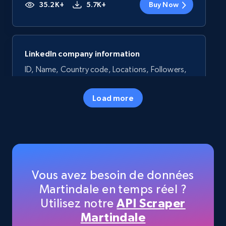
35.2K+
5.7K+
Buy Now
LinkedIn company information
ID, Name, Country code, Locations, Followers,
Employees in linkedin, About, Specialties, and
more.
Load more
Business
Populaire
33.5K+
3.5K+
Buy Now
Vous avez besoin de données
Martindale en temps réel ?
Instagram - Profiles
Utilisez notre
API Scraper
Martindale
Account, Fbid, ID, Followers, Posts count, Is