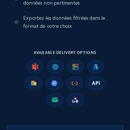
données non pertinentes
Business
Exportez les données filtrées dans le
format de votre choix
13.2K+
1.7K+
Buy Now
AVAILABLE DELIVERY OPTIONS
Instagram - Posts
URL, User posted, Description, Hashtags, Num
comments, Date posted, Likes, Photos, and
more.
Social media
13.2K+
1.6K+
Buy Now