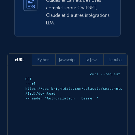
Guides et carnets de notes
Business
Enrichi
complets pour ChatGPT,
Claude et d'autres intégrations
LLM.
5.3K+
383+
Buy Now
YouTube - Channels
cURL
Python
Javascript
La Java
Le rubis
URL, Handle, Handle md5, Banner img, Profile
image, Name, Subscribers, Description, and
curl --request 
more.
GET 

--url 
https://api.brightdata.com/datasets/snapshots
Social media
/{id}/download 

--header 'Authorization : Bearer 
'

4.5K+
504+
Buy Now