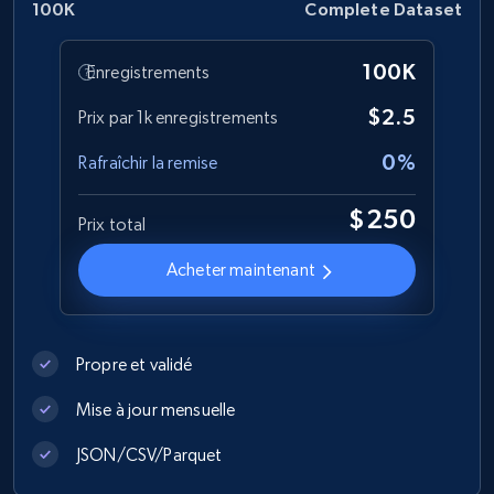
100K
Complete Dataset
100K
Enregistrements
Indeed job listings information
$2.5
Prix par 1k enregistrements
Jobid, Company name, Date posted parsed, Job
title, Description text, Benefits, Qualifications,
0%
Rafraîchir la remise
Job type, and more.
$250
Prix total
Business
Acheter maintenant
6.5K+
761+
Buy Now
Propre et validé
Mise à jour mensuelle
Companies information enriched dataset
URL, ID lc, Name lc, Country code lc, Locations
JSON/CSV/Parquet
lc, Followers lc, Employees in linkedin lc, About