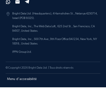
Bright Data Ltd. (Headquarters), 4 Hamahshev St., Netanya 4250714,
Israel (POB 8025).
Bright Data, Inc., The Web Data Loft, 625 2nd St., San Francisco, CA
94107, United States.
Bright Data, Inc., 500 7th Ave, 9th Floor Office 9A1234, New York, NY
10018, United States.
IPPN Group Ltd.
© Copyright 2026 Bright Data Ltd. | Tous droits réservés
Menu d'accessibilité