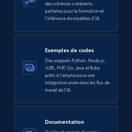
des schémas cohérents,
parfaites pour la formation et
l'inférence de modèles d'IA.
TikTok Shop
URL, Title, Available, Description, Currency, Initial
price, Final price, Discount percent, and more.
eCommerce
Exemples de codes
Des snippets Python, Node.js,
cURL, PHP, Go, Java et Ruby
5.4K+
667+
Buy Now
prêts à l'emploi pour une
intégration aisée dans les flux de
travail de l'IA.
Employees business enriched dataset
URL, Profile url, Linkedin num id, Avatar, Profile
name, Certifications, Profile location, Profile
connections, and more.
Documentation