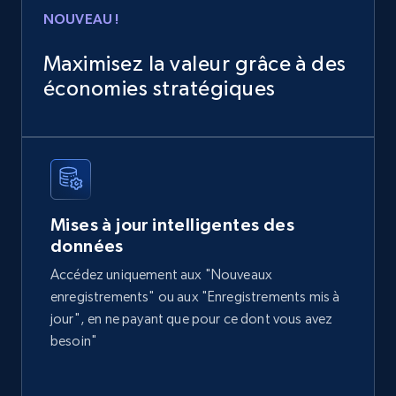
NOUVEAU !
Zillow properties listing information
Zpid, City, State, HomeStatus, Address,
Maximisez la valeur grâce à des
IsListingClaimedByCurrentSignedInUser,
économies stratégiques
IsCurrentSignedInAgentResponsible, Bedrooms,
and more.
Real estate
Populaire
12K+
1.3K+
Buy Now
Mises à jour intelligentes des
données
Accédez uniquement aux "Nouveaux
enregistrements" ou aux "Enregistrements mis à
LinkedIn posts
jour", en ne payant que pour ce dont vous avez
URL, ID, User id, Use url, Title, Headline, Post
besoin"
text, Date posted, and more.