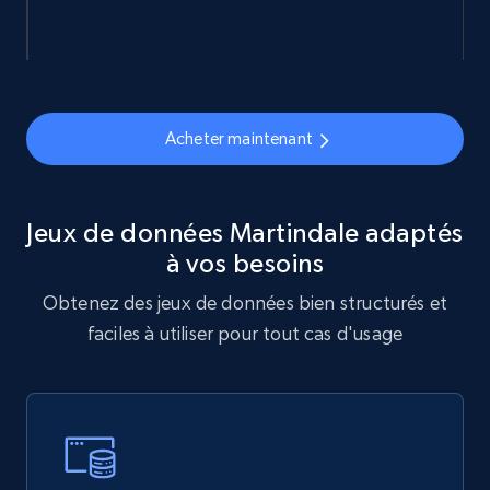
Reddit- Posts
Post id, URL, User posted, Title, Description,
Num comments, Date posted, Community
name, and more.
Acheter maintenant
Social media
Jeux de données Martindale adaptés
4.4K+
432+
Buy Now
à vos besoins
Obtenez des jeux de données bien structurés et
faciles à utiliser pour tout cas d'usage
Glassdoor companies overview information
ID, Company, Ratings overall, Details size,
Details founded, Details type, Country code,
Company type, and more.
Business
Populaire
Enrichi