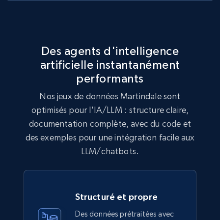
lc, and more.
Business
Enrichi
Des agents d'intelligence
6.2K+
537+
Buy Now
artificielle instantanément
performants
Nos jeux de données Martindale sont
Walmart - products
optimisés pour l'IA/LLM : structure claire,
documentation complète, avec du code et
URL, Final price, Sku, Currency, Gtin,
Specifications, Image urls, Top reviews, and
des exemples pour une intégration facile aux
more.
LLM/chatbots.
eCommerce
Structuré et propre
5.6K+
874+
Buy Now
Des données prétraitées avec