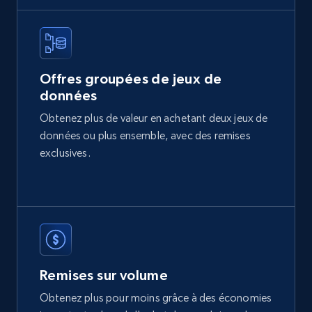
Social media
11.3K+
1.5K+
Buy Now
Offres groupées de jeux de
données
X (formerly Twitter) - Posts
Obtenez plus de valeur en achetant deux jeux de
données ou plus ensemble, avec des remises
ID, User posted, Name, Description, Date
posted, Photos, URL, Quoted post, and more.
exclusives.
Social media
10.3K+
1.2K+
Buy Now
Remises sur volume
Obtenez plus pour moins grâce à des économies
TikTok - Profiles