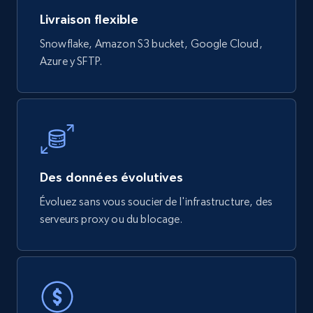
URL, User posted, Description, Hashtags, Num
Livraison flexible
comments, Date posted, Likes, Views, and
Snowflake, Amazon S3 bucket, Google Cloud,
more.
Azure y SFTP.
Social media
3.7K+
436+
Buy Now
Des données évolutives
Airbnb Properties Information
Évoluez sans vous soucier de l'infrastructure, des
Name, Price, Image, Description, Category,
serveurs proxy ou du blocage.
Availability, Discount, Reviews, and more.
Travel