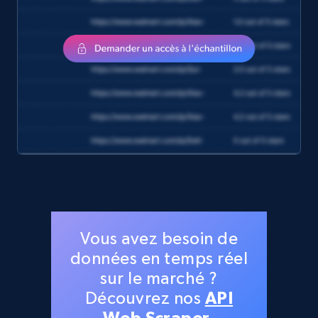
Vous avez besoin de
données en temps réel
sur le marché ?
Découvrez nos
API
Web Scraper
.