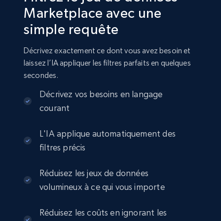
Marketplace avec une
482+
21+
Buy Now
simple requête
Décrivez exactement ce dont vous avez besoin et
laissez l’IA appliquer les filtres parfaits en quelques
Apple App Store
secondes.
URL, Title, Sub title, Developer, Top charts,
Décrivez vos besoins en langage
Monetization features, Image, Screenshots, and
courant
more.
Ad verification
L'IA applique automatiquement des
filtres précis
315+
10+
Buy Now
Réduisez les jeux de données
volumineux à ce qui vous importe
Réduisez les coûts en ignorant les