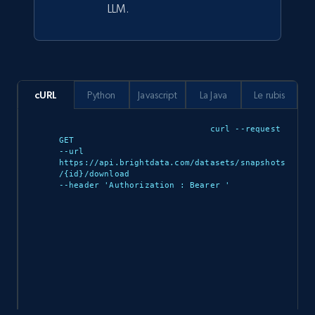
LLM.
cURL
Python
Javascript
La Java
Le rubis
curl --request 
GET 

--url 
https://api.brightdata.com/datasets/snapshots
/{id}/download 

--header 'Authorization : Bearer 
'
