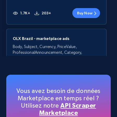
1.7K+
203+
Buy Now
OLX Brazil - marketplace ads
Body, Subject, Currency, PriceValue,
ProfessionalAnnouncement, Category,
ParentCategoryName, CategoryName, and
more.
Ad verification
Vous avez besoin de données
896+
63+
Buy Now
Marketplace en temps réel ?
Utilisez notre
API Scraper
Marketplace