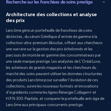
Recherche sur les franchises de soins prestige
8.3K+
963+
Buy Now
Architecture des collections et analyse
des prix
Youtube - Videos posts
Lancôme gère un portefeuille de franchises de soins
URL, Title, Youtuber, Youtuber md5, Video url,
distinctes, du sérum Génifique d'entrée de gamme à la
Video length, Likes, Views, and more.
collection ultra-premium Absolue, offrant aux chercheurs
une vue rare sur la gestion des prix échelonnés et les
Social media
parcours de montée en gamme des consommateurs par
une seule marque prestige. Les analystes de L'Oréal Luxe,
les acheteurs de grands magasins et les chercheurs du
8.1K+
714+
Buy Now
marché des soins peuvent utiliser les données structurées
des produits Lancôme pour surveiller l'évolution de ces
collections, suivre les nouveaux formats et innovations
d'ingrédients comme les lignes Rénergie Collagen+ et
Amazon Reviews
H.P.N 300-Peptide, et comparer le portefeuille anti-âge de
URL, Product name, Product rating, Product
Lancôme aux principaux concurrents prestige.
rating object, Product rating max, Rating,