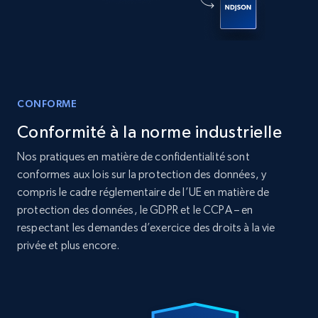
12K+
1.3K+
Buy Now
CONFORME
LinkedIn posts
Conformité à la norme industrielle
URL, ID, User id, Use url, Title, Headline, Post
text, Date posted, and more.
Nos pratiques en matière de confidentialité sont
conformes aux lois sur la protection des données, y
Social media
compris le cadre réglementaire de l’UE en matière de
protection des données, le GDPR et le CCPA – en
respectant les demandes d’exercice des droits à la vie
11.3K+
1.5K+
Buy Now
privée et plus encore.
X (formerly Twitter) - Posts