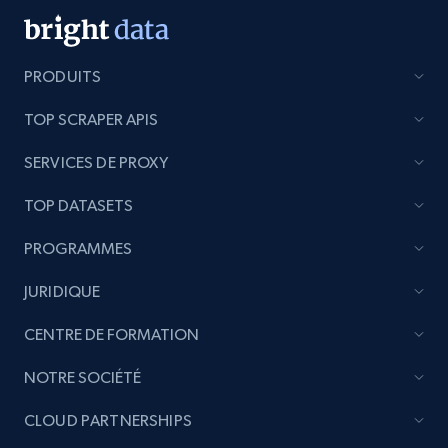
URL, Handle, Handle md5, Banner img, Profile
image, Name, Subscribers, Description, and
more.
PRODUITS
Social media
TOP SCRAPER APIS
SERVICES DE PROXY
4.5K+
507+
Buy Now
TOP DATASETS
PROGRAMMES
Reddit- Posts
JURIDIQUE
Post id, URL, User posted, Title, Description,
Num comments, Date posted, Community
CENTRE DE FORMATION
name, and more.
NOTRE SOCIÉTÉ
Social media
CLOUD PARTNERSHIPS