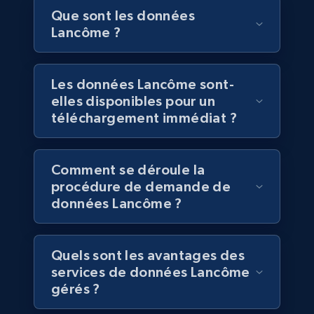
Que sont les données
Contactez-nous
Business
Lancôme ?
6.5K+
761+
Buy Now
Les données Lancôme sont-
elles disponibles pour un
téléchargement immédiat ?
Companies information enriched dataset
URL, ID lc, Name lc, Country code lc, Locations
Comment se déroule la
lc, Followers lc, Employees in linkedin lc, About
procédure de demande de
lc, and more.
données Lancôme ?
Business
Enrichi
Quels sont les avantages des
services de données Lancôme
6.3K+
537+
Buy Now
gérés ?