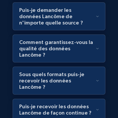
Puis-je demander les
Walmart - products
données Lancôme de
URL, Final price, Sku, Currency, Gtin,
n'importe quelle source ?
Specifications, Image urls, Top reviews, and
more.
Comment garantissez-vous la
eCommerce
qualité des données
Lancôme ?
5.6K+
875+
Buy Now
Sous quels formats puis-je
recevoir les données
TikTok Shop
Lancôme ?
URL, Title, Available, Description, Currency, Initial
price, Final price, Discount percent, and more.
Puis-je recevoir les données
Lancôme de façon continue ?
eCommerce