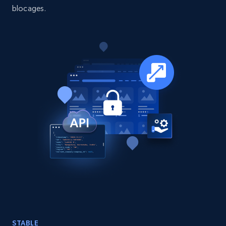
blocages.
15.3K+
2.2K+
Buy Now
Google Maps full information
Place id, URL, Country, Name, Category,
Address, Description, Business details, and
more.
Business
13.2K+
1.7K+
Buy Now
STABLE