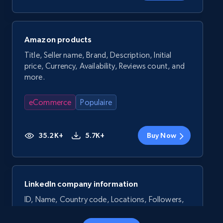
Amazon products
Title, Seller name, Brand, Description, Initial
price, Currency, Availability, Reviews count, and
more.
eCommerce
Populaire
35.2K+
5.7K+
Buy Now
LinkedIn company information
ID, Name, Country code, Locations, Followers,
Employees in linkedin, About, Specialties, and
more.