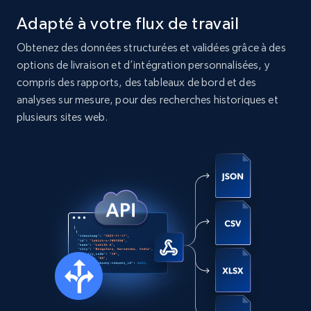
Instagram - Posts
Adapté à votre flux de travail
URL, User posted, Description, Hashtags, Num
comments, Date posted, Likes, Photos, and
Obtenez des données structurées et validées grâce à des
more.
options de livraison et d’intégration personnalisées, y
compris des rapports, des tableaux de bord et des
Social media
analyses sur mesure, pour des recherches historiques et
plusieurs sites web.
13.2K+
1.6K+
Buy Now
Zillow properties listing information
Zpid, City, State, HomeStatus, Address,
IsListingClaimedByCurrentSignedInUser,
IsCurrentSignedInAgentResponsible, Bedrooms,
and more.
Real estate
Populaire