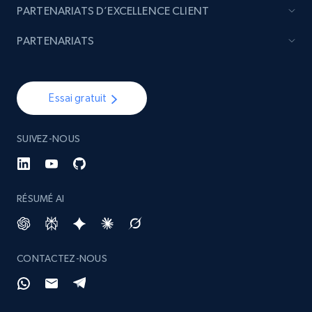
PARTENARIATS D’EXCELLENCE CLIENT
4.4K+
432+
Buy Now
PARTENARIATS
Glassdoor companies overview information
Essai gratuit
ID, Company, Ratings overall, Details size,
Details founded, Details type, Country code,
Company type, and more.
SUIVEZ-NOUS
Business
Populaire
Enrichi
RÉSUMÉ AI
4.2K+
381+
Buy Now
CONTACTEZ-NOUS
Google maps reviews
URL, Place id, Place name, Country, Address,