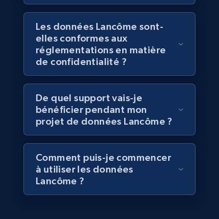
5.4K+
667+
Buy Now
Les données Lancôme sont-
elles conformes aux
réglementations en matière
de confidentialité ?
Employees business enriched dataset
URL, Profile url, Linkedin num id, Avatar, Profile
De quel support vais-je
name, Certifications, Profile location, Profile
bénéficier pendant mon
connections, and more.
projet de données Lancôme ?
Business
Enrichi
Comment puis-je commencer
5.3K+
384+
Buy Now
à utiliser les données
Lancôme ?
YouTube - Channels