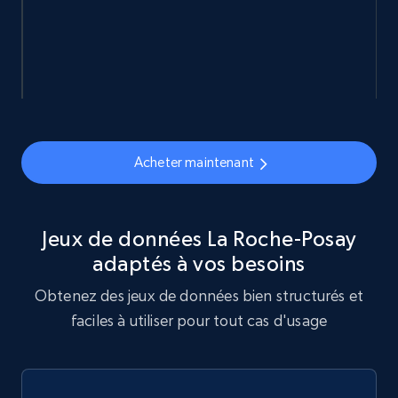
Sephora products
URL, ID, Name, Sku, In stock, Regular price,
Actual price, Unit price, and more.
Acheter maintenant
eCommerce
878+
124+
Buy Now
Jeux de données La Roche-Posay
adaptés à vos besoins
Obtenez des jeux de données bien structurés et
Naver products
faciles à utiliser pour tout cas d'usage
URL, Product id, Title, Original price, Final price,
Discount rate, Currency, Description, and more.