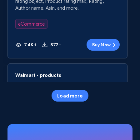
rating object, Product rating max, Rating,
Author name, Asin, and more.
eCommerce
7.4K+
872+
Buy Now
Walmart - products
URL, Final price, Sku, Currency, Gtin,
Specifications, Image urls, Top reviews, and
Load more
more.
eCommerce
5.6K+
877+
Buy Now