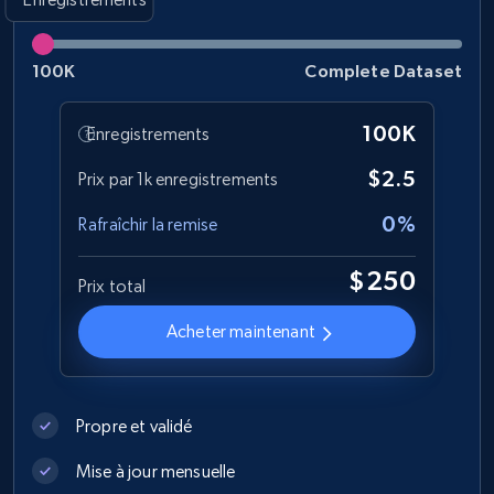
eCommerce
100K
Complete Dataset
1.2K+
208+
Buy Now
100K
Enregistrements
$2.5
Prix par 1k enregistrements
0%
Best Buy products
Rafraîchir la remise
URL, Product id, Title, Images, Final price,
$250
Currency, Discount, Initial price, and more.
Prix total
Acheter maintenant
eCommerce
1.1K+
149+
Buy Now
Propre et validé
Mise à jour mensuelle