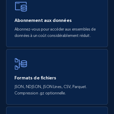
eCommerce
839+
46+
Buy Now
Abonnement aux données
Abonnez-vous pour accéder aux ensembles de
données à un coût considérablement réduit.
Google Shopping products search US
URL, Product id, Title, Final price, Initial price,
Currency, Rating, Reviews count, and more.
eCommerce
Formats de fichiers
JSON, NDJSON, JSON Lines, CSV, Parquet.
823+
40+
Buy Now
Compression .gz optionnelle.
Wayfair products