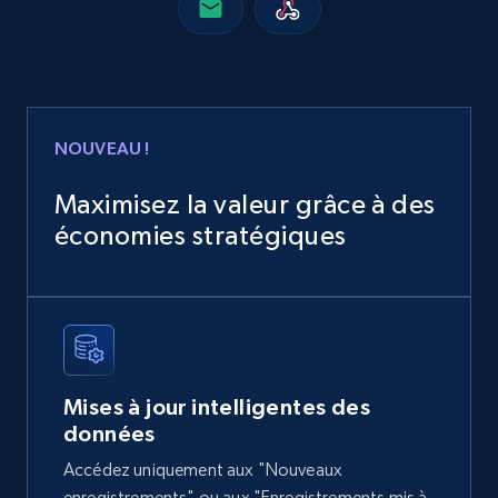
2.4K+
202+
Buy Now
Home Depot US
NOUVEAU !
URL, Domain, Country code, Model number,
Sku, Product id, Product name, Manufacturer,
Maximisez la valeur grâce à des
and more.
économies stratégiques
eCommerce
2.1K+
355+
Buy Now
Mises à jour intelligentes des
données
Amazon products global dataset
Accédez uniquement aux "Nouveaux
Title, Seller name, Brand, Description, Initial
enregistrements" ou aux "Enregistrements mis à