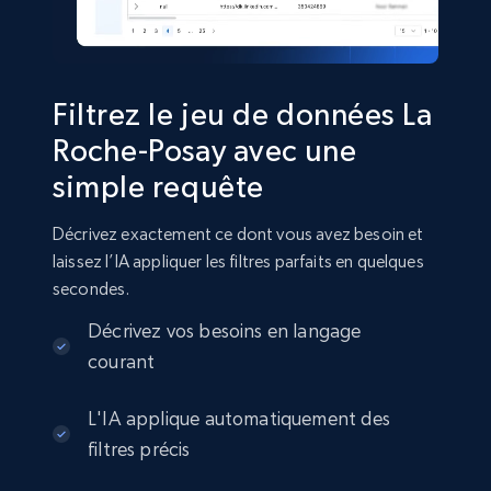
eCommerce
2.8K+
388+
Buy Now
Filtrez le jeu de données La
Roche-Posay avec une
simple requête
Amazon sellers info
Seller id, URL, Seller name, Description, Detailed
Décrivez exactement ce dont vous avez besoin et
info, Stars, Feedbacks, Return policy, and more.
laissez l’IA appliquer les filtres parfaits en quelques
secondes.
eCommerce
Décrivez vos besoins en langage
courant
2.5K+
378+
Buy Now
L'IA applique automatiquement des
filtres précis
eBay