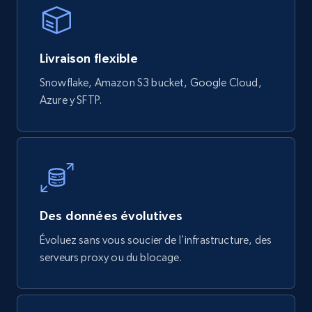
URL, Product id, Title, Rating, Reviews count,
Initial price, Discount, Final price, and more.
Livraison flexible
eCommerce
Snowflake, Amazon S3 bucket, Google Cloud,
Azure y SFTP.
822+
80+
Buy Now
Digikey - Products
Product url, Category url, Part number,
Des données évolutives
Description, Manufacturer, Manufacturer url,
Datasheet url, Rohs compliant, and more.
Évoluez sans vous soucier de l'infrastructure, des
serveurs proxy ou du blocage.
eCommerce