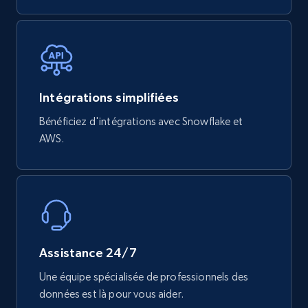
eCommerce
740+
39+
Buy Now
Intégrations simplifiées
Bénéficiez d'intégrations avec Snowflake et
AWS.
Mouser - Products
Product url, Category url, Mouser part num, Mfr
part number, Manufacturer, Image, Image high,
Manufacturer url, and more.
eCommerce
Assistance 24/7
Une équipe spécialisée de professionnels des
719+
91+
Buy Now
données est là pour vous aider.