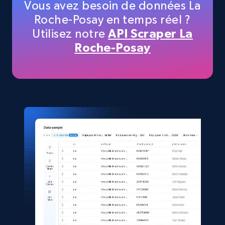
Vous avez besoin de données La
Roche-Posay en temps réel ?
Utilisez notre
API Scraper La
TikTok Shop
Roche-Posay
URL, Title, Available, Description, Currency, Initial
price, Final price, Discount percent, and more.
eCommerce
5.4K+
668+
Buy Now
Shein- Products
Product name, Description, Initial price, Final
price, Currency, In stock, Color, Size, and more.