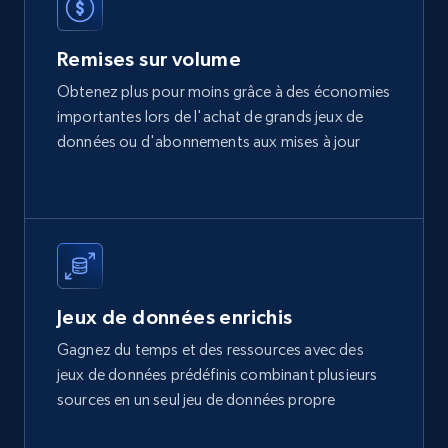
Remises sur volume
Obtenez plus pour moins grâce à des économies
Amazon best seller products
importantes lors de l'achat de grands jeux de
Title, Seller name, Brand, Description, Initial
données ou d'abonnements aux mises à jour
price, Final price, Final price high, Currency, and
more.
eCommerce
1.7K+
254+
Buy Now
Jeux de données enrichis
Gagnez du temps et des ressources avec des
jeux de données prédéfinis combinant plusieurs
Amazon products search
sources en un seul jeu de données propre
Asin, URL, Name, Sponsored, Initial price, Final
price, Currency, Sold, and more.