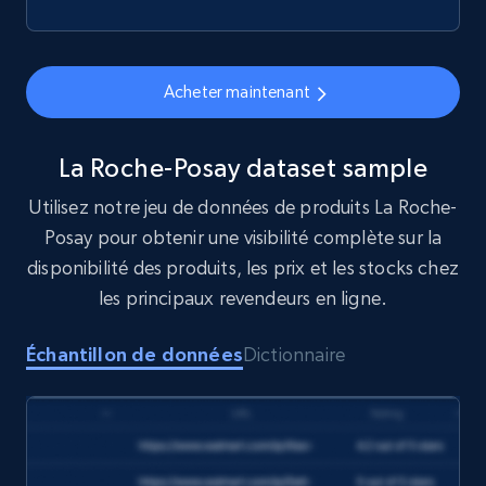
eCommerce
Acheter maintenant
1.6K+
181+
Buy Now
La Roche-Posay dataset sample
Utilisez notre jeu de données de produits La Roche-
Target
Posay pour obtenir une visibilité complète sur la
URL, Product id, Title, Product description,
disponibilité des produits, les prix et les stocks chez
Rating, Reviews count, Initial price, Discount,
les principaux revendeurs en ligne.
and more.
Échantillon de données
Dictionnaire
eCommerce
1.3K+
176+
Buy Now