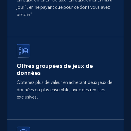
price, Currency, Availability, Reviews count, and
jour", en ne payant que pour ce dont vous avez
more.
besoin"
eCommerce
2.1K+
375+
Buy Now
Offres groupées de jeux de
données
Etsy
Obtenez plus de valeur en achetant deux jeux de
URL, Product id, Listing inventory id, Title, Rating,
données ou plus ensemble, avec des remises
Reviews count shop, Reviews count item, Initial
price, and more.
exclusives.
eCommerce
1.9K+
323+
Buy Now