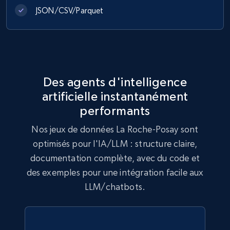
JSON/CSV/Parquet
Lazada - Products
URL, Title, Rating, Reviews, Initial price, Final
price, Currency, Stock, and more.
eCommerce
Des agents d'intelligence
artificielle instantanément
992+
165+
Buy Now
performants
Nos jeux de données La Roche-Posay sont
optimisés pour l'IA/LLM : structure claire,
Lowes.com
documentation complète, avec du code et
URL, Domain, Marketplace pn, Sku, Other pn,
des exemples pour une intégration facile aux
Model number, Gtin ean pn, Product name, and
LLM/chatbots.
more.
eCommerce