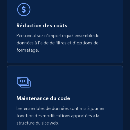
778+
80+
Buy Now
Réduction des coûts
mercadolivre.com.br products
Personnalisez n'importe quel ensemble de
URL, Product id, Title, Breadcrumbs, Category,
données à l'aide de filtres et d'options de
Tags, Final price, Original price, and more.
formatage.
eCommerce
747+
39+
Buy Now
Maintenance du code
Google Play Store reviews
Les ensembles de données sont mis à jour en
fonction des modifications apportées à la
URL, Review id, Reviewer name, Review date,
Review rating, Review, Found helpful, App url, and
structure du site web.
more.