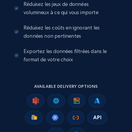
Réduisez les jeux de données
URL, Product id, Title, Seller name, Seller rating,
volumineux à ce qui vous importe
Seller reviews, Breadcrumbs, Root category, and
more.
Réduisez les coûts en ignorant les
eCommerce
données non pertinentes
Exportez les données filtrées dans le
2.5K+
359+
Buy Now
format de votre choix
Google Shopping
AVAILABLE DELIVERY OPTIONS
URL, Product id, Title, Product description,
Rating, Reviews count, Images, Variations, and
more.
eCommerce