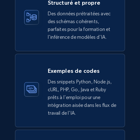
Structuré et propre
991+
162+
Buy Now
Des données prétraitées avec
des schémas cohérents,
parfaites pour la formation et
l'inférence de modèles d'IA.
Ikea - Products
Description, In stock, Color, Size, Reviews
count, Main image, Category url, Category, and
more.
Exemples de codes
eCommerce
Des snippets Python, Node.js,
cURL, PHP, Go, Java et Ruby
prêts à l'emploi pour une
943+
151+
Buy Now
intégration aisée dans les flux de
travail de l'IA.
Walmart sellers info