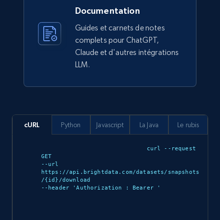
Seller id, URL, Catalog seller id, Seller name, Seller
Documentation
display name, Seller email, Seller phone, Seller
about us, and more.
Guides et carnets de notes
complets pour ChatGPT,
eCommerce
Claude et d'autres intégrations
LLM.
912+
88+
Buy Now
cURL
Python
Javascript
La Java
Le rubis
Ozon.ru products
URL, Sku, Breadcrumbs, Name, Rating, Review
curl --request 
count, Description, Image, and more.
GET 

--url 
https://api.brightdata.com/datasets/snapshots
eCommerce
/{id}/download 

--header 'Authorization : Bearer 
'

901+
114+
Buy Now