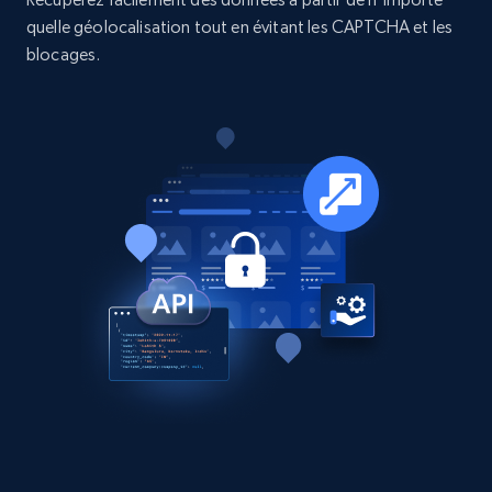
quelle géolocalisation tout en évitant les CAPTCHA et les
Business
blocages.
15.3K+
2.2K+
Buy Now
Google Maps full information
Place id, URL, Country, Name, Category,
Address, Description, Business details, and
more.
Business
13.2K+
1.7K+
Buy Now