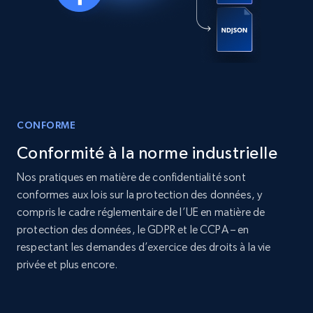
Real estate
Populaire
12K+
1.3K+
Buy Now
CONFORME
LinkedIn posts
Conformité à la norme industrielle
URL, ID, User id, Use url, Title, Headline, Post
text, Date posted, and more.
Nos pratiques en matière de confidentialité sont
conformes aux lois sur la protection des données, y
Social media
compris le cadre réglementaire de l’UE en matière de
protection des données, le GDPR et le CCPA – en
respectant les demandes d’exercice des droits à la vie
11.3K+
1.5K+
Buy Now
privée et plus encore.