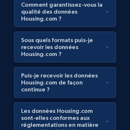
Comment garantissez-vous la
qualité des données
Housing.com ?
Walmart - products
URL, Final price, Sku, Currency, Gtin,
Specifications, Image urls, Top reviews, and
Sous quels formats puis-je
more.
recevoir les données
Housing.com ?
eCommerce
Puis-je recevoir les données
5.6K+
875+
Buy Now
Housing.com de façon
continue ?
TikTok Shop
Les données Housing.com
URL, Title, Available, Description, Currency, Initial
sont-elles conformes aux
price, Final price, Discount percent, and more.
réglementations en matière