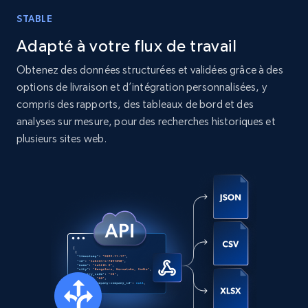
STABLE
Instagram - Posts
Adapté à votre flux de travail
URL, User posted, Description, Hashtags, Num
comments, Date posted, Likes, Photos, and
Obtenez des données structurées et validées grâce à des
more.
options de livraison et d’intégration personnalisées, y
compris des rapports, des tableaux de bord et des
Social media
analyses sur mesure, pour des recherches historiques et
plusieurs sites web.
13.2K+
1.6K+
Buy Now
Zillow properties listing information
Zpid, City, State, HomeStatus, Address,
IsListingClaimedByCurrentSignedInUser,
IsCurrentSignedInAgentResponsible, Bedrooms,
and more.