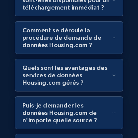
sont-elles disponibles pour un
Job type, and more.
téléchargement immédiat ?
Business
Comment se déroule la
procédure de demande de
6.5K+
761+
Buy Now
données Housing.com ?
Quels sont les avantages des
Companies information enriched dataset
services de données
URL, ID lc, Name lc, Country code lc, Locations
Housing.com gérés ?
lc, Followers lc, Employees in linkedin lc, About
lc, and more.
Puis-je demander les
Business
Enrichi
données Housing.com de
n'importe quelle source ?
6.3K+
537+
Buy Now