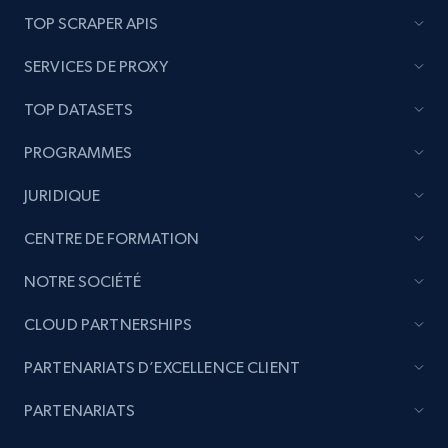
YouTube - Channels
TOP SCRAPER APIS
URL, Handle, Handle md5, Banner img, Profile
SERVICES DE PROXY
image, Name, Subscribers, Description, and
more.
TOP DATASETS
Social media
PROGRAMMES
JURIDIQUE
4.5K+
507+
Buy Now
CENTRE DE FORMATION
NOTRE SOCIÉTÉ
Reddit- Posts
CLOUD PARTNERSHIPS
Post id, URL, User posted, Title, Description,
Num comments, Date posted, Community
PARTENARIATS D’EXCELLENCE CLIENT
name, and more.
PARTENARIATS
Social media