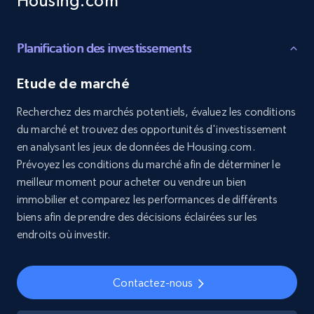
Housing.com
8.3K+
963+
Buy Now
Planification des investissements
Etude de marché
Youtube - Videos posts
Recherchez des marchés potentiels, évaluez les conditions
URL, Title, Youtuber, Youtuber md5, Video url,
du marché et trouvez des opportunités d'investissement
Video length, Likes, Views, and more.
en analysant les jeux de données de Housing.com.
Prévoyez les conditions du marché afin de déterminer le
Social media
meilleur moment pour acheter ou vendre un bien
immobilier et comparez les performances de différents
biens afin de prendre des décisions éclairées sur les
8.1K+
714+
Buy Now
endroits où investir.
Contactez-nous
Amazon Reviews
URL, Product name, Product rating, Product