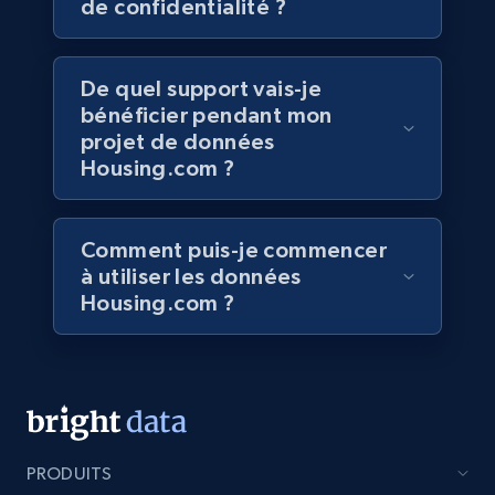
de confidentialité ?
eCommerce
De quel support vais-je
5.4K+
667+
Buy Now
bénéficier pendant mon
projet de données
Housing.com ?
Employees business enriched dataset
URL, Profile url, Linkedin num id, Avatar, Profile
Comment puis-je commencer
name, Certifications, Profile location, Profile
à utiliser les données
connections, and more.
Housing.com ?
Business
Enrichi
5.3K+
384+
Buy Now
PRODUITS