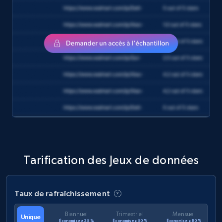
eCommerce
1.2K+
132+
Buy Now
Zara - Products
Category id, Product id, Product name, Price,
Currency, Colour code, Colour, Description, and
more.
Tarification des Jeux de données
eCommerce
Taux de rafraîchissement
1.2K+
208+
Buy Now
Biannuel
Trimestriel
Mensuel
Unique
Économisez 25 %
Économisez 50 %
Économisez 80 %