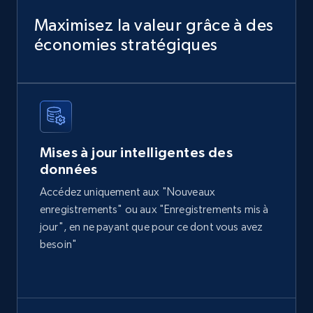
Title, Seller name, Brand, Description, Initial
price, Currency, Availability, Reviews count, and
Maximisez la valeur grâce à des
more.
économies stratégiques
eCommerce
2.1K+
375+
Buy Now
Mises à jour intelligentes des
données
Home Depot US
Accédez uniquement aux "Nouveaux
URL, Domain, Country code, Model number,
enregistrements" ou aux "Enregistrements mis à
Sku, Product id, Product name, Manufacturer,
jour", en ne payant que pour ce dont vous avez
and more.
besoin"
eCommerce