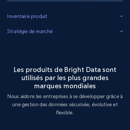
Inventaire produit
Identifier les lacunes
Stratégie de marché
Identifiez les lacunes dans l'inventaire des produits, la
Optimisation de la stratégie de marché
demande accrue pour certains produits et les produits
tendance auprès des consommateurs.
Exploitez le jeu de données Helzberg pour réaliser une
analyse de stratégie de marché, en identifiant les
Les produits de Bright Data sont
tendances clés et les préférences des clients.
utilisés par les plus grandes
Acheter maintenant
marques mondiales
Acheter maintenant
Nous aidons les entreprises à se développer grâce à
une gestion des données sécurisée, évolutive et
flexible.