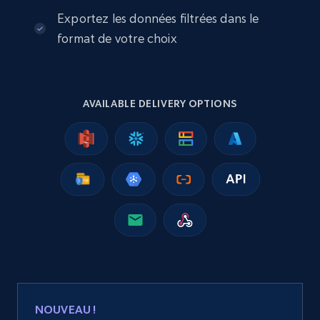
Exportez les données filtrées dans le
2.5K+
358+
Buy Now
format de votre choix
Google Shopping
AVAILABLE DELIVERY OPTIONS
URL, Product id, Title, Product description,
Rating, Reviews count, Images, Variations, and
more.
eCommerce
2.4K+
199+
Buy Now
Amazon products global dataset
NOUVEAU !