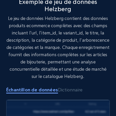
Exemple de jeu de données
Helzberg
Target
Le jeu de données Helzberg contient des données
URL, Product id, Title, Product description,
produits ecommerce complètes avec des champs
Rating, Reviews count, Initial price, Discount,
incluant l'url, l'item_id, le variant_id, le titre, la
and more.
description, la catégorie de produit, l'arborescence
de catégories et la marque. Chaque enregistrement
eCommerce
fournit des informations complètes sur les articles
de bijouterie, permettant une analyse
1.3K+
174+
Buy Now
concurrentielle détaillée et une étude de marché
sur le catalogue Helzberg.
Échantillon de données
Dictionnaire
Amazon Walmart
URL, Title amazon, Seller name amazon, Brand
amazon, Description amazon, Initial price
amazon, Currency amazon, Availability amazon,
and more.