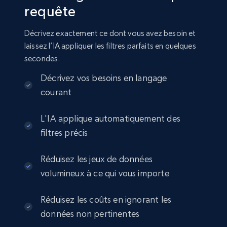
requête
Amazon sellers info
Seller id, URL, Seller name, Description, Detailed
Décrivez exactement ce dont vous avez besoin et
info, Stars, Feedbacks, Return policy, and more.
laissez l’IA appliquer les filtres parfaits en quelques
secondes.
eCommerce
Décrivez vos besoins en langage
courant
2.5K+
378+
Buy Now
L'IA applique automatiquement des
filtres précis
eBay
Réduisez les jeux de données
URL, Product id, Title, Seller name, Seller rating,
volumineux à ce qui vous importe
Seller reviews, Breadcrumbs, Root category, and
more.
Réduisez les coûts en ignorant les
eCommerce
données non pertinentes