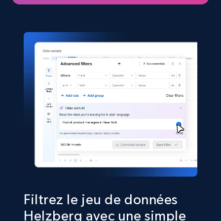
eCommerce
5.4K+
667+
Buy Now
Shein- Products
Product name, Description, Initial price, Final
price, Currency, In stock, Color, Size, and more.
eCommerce
2.8K+
388+
Buy Now
Filtrez le jeu de données
Helzberg avec une simple