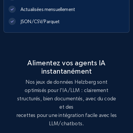
eCommerce
Actualisées mensuellement
991+
162+
Buy Now
JSON/CSV/Parquet
Lazada - Products
URL, Title, Rating, Reviews, Initial price, Final
Alimentez vos agents IA
price, Currency, Stock, and more.
instantanément
eCommerce
Nos jeux de données Helzberg sont
optimisés pour l'IA/LLM : clairement
structurés, bien documentés, avec du code
988+
160+
Buy Now
et des
recettes pour une intégration facile avec les
LLM/chatbots.
Ikea - Products