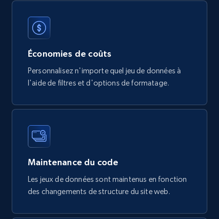
Tags, Final price, Original price, and more.
eCommerce
Économies de coûts
747+
39+
Buy Now
Personnalisez n'importe quel jeu de données à
l'aide de filtres et d'options de formatage.
Google Play Store reviews
URL, Review id, Reviewer name, Review date,
Review rating, Review, Found helpful, App url, and
more.
Maintenance du code
eCommerce
Les jeux de données sont maintenus en fonction
des changements de structure du site web.
740+
39+
Buy Now