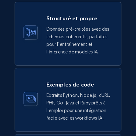
Description, In stock, Color, Size, Reviews
count, Main image, Category url, Category, and
more.
Structuré et propre
Données pré-traitées avec des
eCommerce
schémas cohérents, parfaites
pour l'entraînement et
l'inférence de modèles IA.
943+
151+
Buy Now
Walmart sellers info
Exemples de code
Seller id, URL, Catalog seller id, Seller name, Seller
Extraits Python, Node.js, cURL,
display name, Seller email, Seller phone, Seller
PHP, Go, Java et Ruby prêts à
about us, and more.
l'emploi pour une intégration
facile avec les workflows IA.
eCommerce