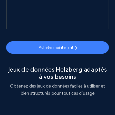
eCommerce
877+
124+
Buy Now
Acheter maintenant
Naver products
URL, Product id, Title, Original price, Final price,
Discount rate, Currency, Description, and more.
Jeux de données Helzberg adaptés
à vos besoins
eCommerce
Obtenez des jeux de données faciles à utiliser et
bien structurés pour tout cas d'usage
832+
46+
Buy Now