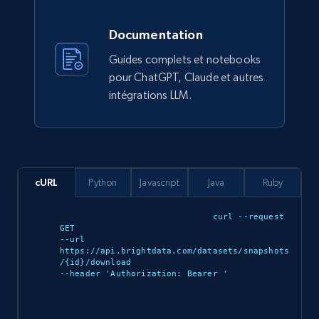
910+
88+
Buy Now
Documentation
Guides complets et notebooks
pour ChatGPT, Claude et autres
Ozon.ru products
intégrations LLM.
URL, Sku, Breadcrumbs, Name, Rating, Review
count, Description, Image, and more.
eCommerce
cURL
Python
Javascript
Java
Ruby
897+
114+
Buy Now
curl --request 
GET 

--url 
https://api.brightdata.com/datasets/snapshots
/{id}/download 

Sephora products
--header 'Authorization: Bearer 
'

URL, ID, Name, Sku, In stock, Regular price,
Actual price, Unit price, and more.