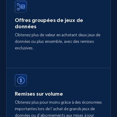
2.1K+
353+
Buy Now
Offres groupées de jeux de
données
Etsy
Obtenez plus de valeur en achetant deux jeux de
URL, Product id, Listing inventory id, Title, Rating,
données ou plus ensemble, avec des remises
Reviews count shop, Reviews count item, Initial
price, and more.
exclusives.
eCommerce
1.9K+
322+
Buy Now
Remises sur volume
Obtenez plus pour moins grâce à des économies
Amazon best seller products
importantes lors de l'achat de grands jeux de
Title, Seller name, Brand, Description, Initial
données ou d'abonnements aux mises à jour