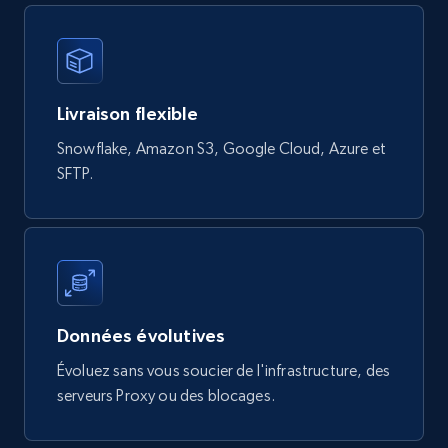
818+
78+
Buy Now
Digikey - Products
Livraison flexible
Product url, Category url, Part number,
Snowflake, Amazon S3, Google Cloud, Azure et
Description, Manufacturer, Manufacturer url,
SFTP.
Datasheet url, Rohs compliant, and more.
eCommerce
775+
80+
Buy Now
Données évolutives
Évoluez sans vous soucier de l'infrastructure, des
serveurs Proxy ou des blocages.
mercadolivre.com.br products
URL, Product id, Title, Breadcrumbs, Category,