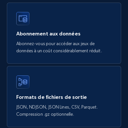
Google Shopping products search US
URL, Product id, Title, Final price, Initial price,
Currency, Rating, Reviews count, and more.
Abonnement aux données
eCommerce
Abonnez-vous pour accéder aux jeux de
données à un coût considérablement réduit.
821+
40+
Buy Now
Wayfair products
URL, Product id, Title, Rating, Reviews count,
Formats de fichiers de sortie
Initial price, Discount, Final price, and more.
JSON, NDJSON, JSON Lines, CSV, Parquet.
eCommerce
Compression .gz optionnelle.