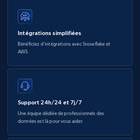
Mouser - Products
Product url, Category url, Mouser part num, Mfr
Intégrations simplifiées
part number, Manufacturer, Image, Image high,
Manufacturer url, and more.
Bénéficiez d'intégrations avec Snowflake et
AWS.
eCommerce
717+
91+
Buy Now
Support 24h/24 et 7j/7
Une équipe dédiée de professionnels des
données est là pour vous aider.