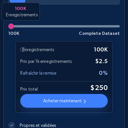
100K
Enregistrements
Best Buy products
URL, Product id, Title, Images, Final price,
Currency, Discount, Initial price, and more.
100K
Complete Dataset
eCommerce
100K
Enregistrements
$2.5
Prix par 1k enregistrements
1.1K+
148+
Buy Now
0%
Rafraîchir la remise
$250
Prix total
Lowes.com
Acheter maintenant
URL, Domain, Marketplace pn, Sku, Other pn,
Model number, Gtin ean pn, Product name, and
more.
Propres et validées