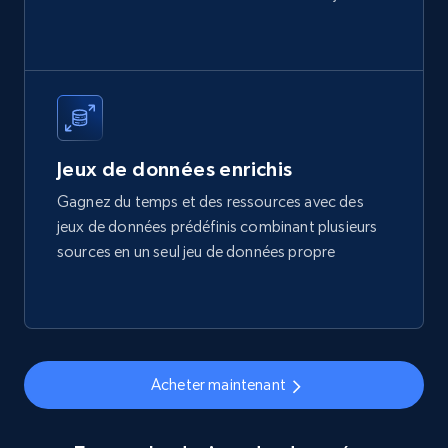
price, Final price, Final price high, Currency, and
more.
eCommerce
1.7K+
254+
Buy Now
Jeux de données enrichis
Gagnez du temps et des ressources avec des
jeux de données prédéfinis combinant plusieurs
Amazon products search
sources en un seul jeu de données propre
Asin, URL, Name, Sponsored, Initial price, Final
price, Currency, Sold, and more.
eCommerce
Acheter maintenant
1.6K+
180+
Buy Now