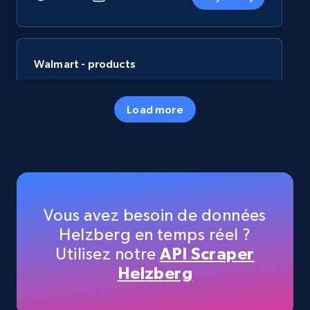
Walmart - products
URL, Final price, Sku, Currency, Gtin,
Specifications, Image urls, Top reviews, and
Load more
more.
eCommerce
5.6K+
874+
Buy Now
Vous avez besoin de données
Helzberg en temps réel ?
Utilisez notre
API Scraper
TikTok Shop
Helzberg
URL, Title, Available, Description, Currency, Initial
price, Final price, Discount percent, and more.