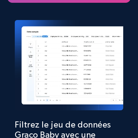
eCommerce
5.4K+
667+
Buy Now
Shein- Products
Product name, Description, Initial price, Final
price, Currency, In stock, Color, Size, and more.
eCommerce
2.8K+
388+
Buy Now
Filtrez le jeu de données
Graco Baby avec une