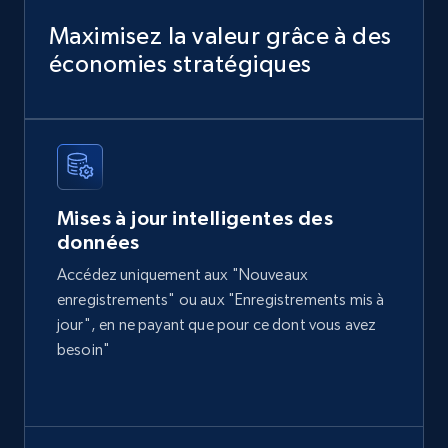
Title, Seller name, Brand, Description, Initial
price, Currency, Availability, Reviews count, and
Maximisez la valeur grâce à des
more.
économies stratégiques
eCommerce
2.1K+
375+
Buy Now
Mises à jour intelligentes des
données
Home Depot US
Accédez uniquement aux "Nouveaux
URL, Domain, Country code, Model number,
enregistrements" ou aux "Enregistrements mis à
Sku, Product id, Product name, Manufacturer,
jour", en ne payant que pour ce dont vous avez
and more.
besoin"
eCommerce