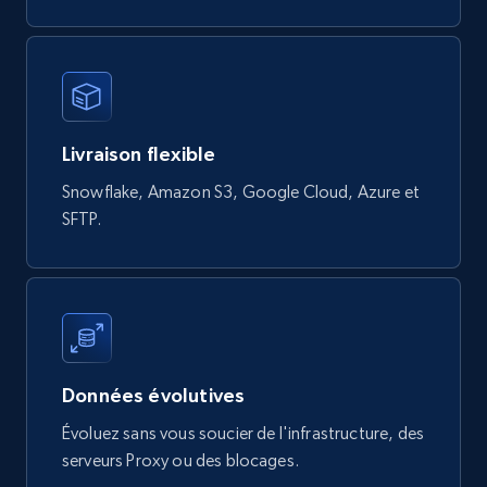
821+
80+
Buy Now
Digikey - Products
Livraison flexible
Product url, Category url, Part number,
Description, Manufacturer, Manufacturer url,
Snowflake, Amazon S3, Google Cloud, Azure et
Datasheet url, Rohs compliant, and more.
SFTP.
eCommerce
775+
80+
Buy Now
Données évolutives
Évoluez sans vous soucier de l'infrastructure, des
mercadolivre.com.br products
serveurs Proxy ou des blocages.
URL, Product id, Title, Breadcrumbs, Category,