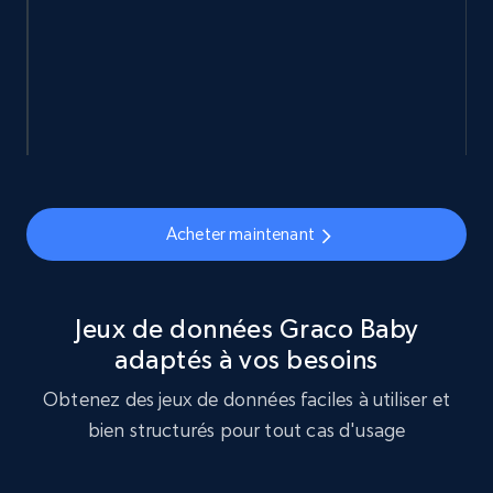
eCommerce
877+
124+
Buy Now
Naver products
Acheter maintenant
URL, Product id, Title, Original price, Final price,
Discount rate, Currency, Description, and more.
Jeux de données Graco Baby
eCommerce
adaptés à vos besoins
Obtenez des jeux de données faciles à utiliser et
838+
46+
Buy Now
bien structurés pour tout cas d'usage