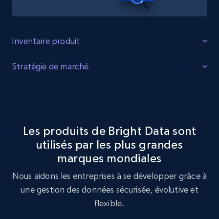
Inventaire produit
Identifier les lacunes
Stratégie de marché
Identifiez les lacunes dans l'inventaire des produits, la
Optimisation de la stratégie de marché
demande accrue pour certains produits et les produits
tendance auprès des consommateurs.
Exploitez le jeu de données Graco Baby pour réaliser une
analyse de stratégie de marché, en identifiant les
Les produits de Bright Data sont
tendances clés et les préférences des clients.
utilisés par les plus grandes
Acheter maintenant
marques mondiales
Acheter maintenant
Nous aidons les entreprises à se développer grâce à
une gestion des données sécurisée, évolutive et
flexible.