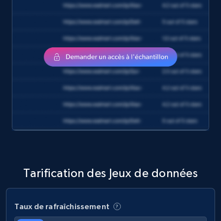
eCommerce
1.2K+
132+
Buy Now
Zara - Products
Category id, Product id, Product name, Price,
Currency, Colour code, Colour, Description, and
more.
eCommerce
Tarification des Jeux de données
1.2K+
208+
Buy Now
Taux de rafraîchissement