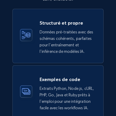
Description, In stock, Color, Size, Reviews
count, Main image, Category url, Category, and
more.
Structuré et propre
eCommerce
Données pré-traitées avec des
schémas cohérents, parfaites
pour l'entraînement et
943+
151+
Buy Now
l'inférence de modèles IA.
Walmart sellers info
Seller id, URL, Catalog seller id, Seller name, Seller
Exemples de code
display name, Seller email, Seller phone, Seller
Extraits Python, Node.js, cURL,
about us, and more.
PHP, Go, Java et Ruby prêts à
l'emploi pour une intégration
eCommerce
facile avec les workflows IA.