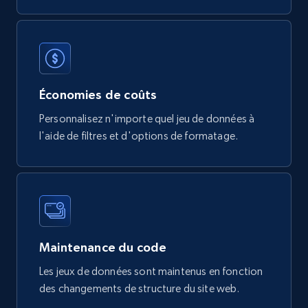
Tags, Final price, Original price, and more.
eCommerce
747+
39+
Buy Now
Économies de coûts
Personnalisez n'importe quel jeu de données à
l'aide de filtres et d'options de formatage.
Google Play Store reviews
URL, Review id, Reviewer name, Review date,
Review rating, Review, Found helpful, App url, and
more.
eCommerce
Maintenance du code
Les jeux de données sont maintenus en fonction
740+
39+
Buy Now
des changements de structure du site web.