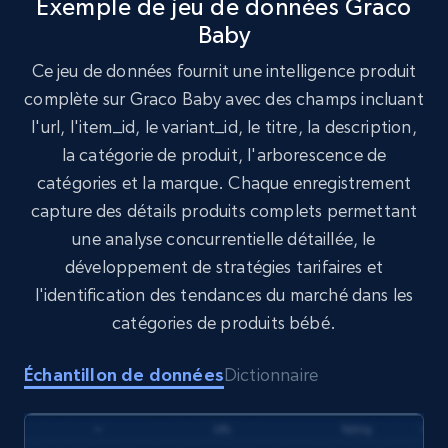
Exemple de jeu de données Graco
Baby
Target
Ce jeu de données fournit une intelligence produit
URL, Product id, Title, Product description,
complète sur Graco Baby avec des champs incluant
Rating, Reviews count, Initial price, Discount,
l'url, l'item_id, le variant_id, le titre, la description,
and more.
la catégorie de produit, l'arborescence de
catégories et la marque. Chaque enregistrement
eCommerce
capture des détails produits complets permettant
une analyse concurrentielle détaillée, le
1.3K+
175+
Buy Now
développement de stratégies tarifaires et
l'identification des tendances du marché dans les
catégories de produits bébé.
Amazon Walmart
Échantillon de données
Dictionnaire
URL, Title amazon, Seller name amazon, Brand
amazon, Description amazon, Initial price
amazon, Currency amazon, Availability amazon,
and more.