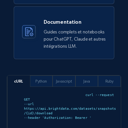
912+
88+
Buy Now
Documentation
Guides complets et notebooks
Ozon.ru products
pour ChatGPT, Claude et autres
URL, Sku, Breadcrumbs, Name, Rating, Review
intégrations LLM.
count, Description, Image, and more.
eCommerce
cURL
Python
Javascript
Java
Ruby
897+
114+
Buy Now
curl --request 
GET 

--url 
https://api.brightdata.com/datasets/snapshots
Sephora products
/{id}/download 

--header 'Authorization: Bearer 
'

URL, ID, Name, Sku, In stock, Regular price,
Actual price, Unit price, and more.