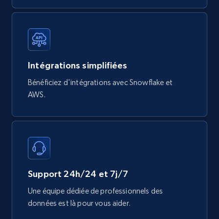
Mouser - Products
Product url, Category url, Mouser part num, Mfr
part number, Manufacturer, Image, Image high,
Intégrations simplifiées
Manufacturer url, and more.
Bénéficiez d'intégrations avec Snowflake et
eCommerce
AWS.
717+
91+
Buy Now
Support 24h/24 et 7j/7
Une équipe dédiée de professionnels des
données est là pour vous aider.