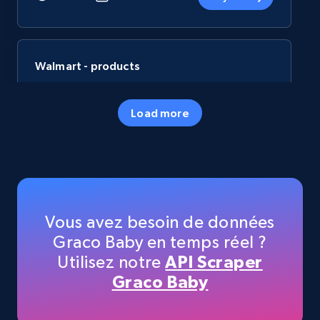
Walmart - products
URL, Final price, Sku, Currency, Gtin,
Specifications, Image urls, Top reviews, and
Load more
more.
eCommerce
5.6K+
875+
Buy Now
Vous avez besoin de données
Graco Baby en temps réel ?
Utilisez notre
API Scraper
TikTok Shop
Graco Baby
URL, Title, Available, Description, Currency, Initial
price, Final price, Discount percent, and more.