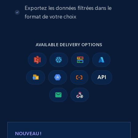
Exportez les données filtrées dans le
2.5K+
359+
Buy Now
format de votre choix
Google Shopping
AVAILABLE DELIVERY OPTIONS
URL, Product id, Title, Product description,
Rating, Reviews count, Images, Variations, and
more.
eCommerce
2.4K+
199+
Buy Now
Amazon products global dataset
NOUVEAU !