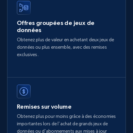
2.1K+
353+
Buy Now
Offres groupées de jeux de
données
Etsy
Obtenez plus de valeur en achetant deux jeux de
URL, Product id, Listing inventory id, Title, Rating,
données ou plus ensemble, avec des remises
Reviews count shop, Reviews count item, Initial
price, and more.
exclusives.
eCommerce
1.9K+
322+
Buy Now
Remises sur volume
Obtenez plus pour moins grâce à des économies
Amazon best seller products
importantes lors de l'achat de grands jeux de
Title, Seller name, Brand, Description, Initial
données ou d'abonnements aux mises à jour