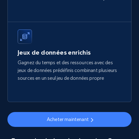
price, Final price, Final price high, Currency, and
more.
eCommerce
1.7K+
254+
Buy Now
Jeux de données enrichis
Gagnez du temps et des ressources avec des
jeux de données prédéfinis combinant plusieurs
Amazon products search
sources en un seul jeu de données propre
Asin, URL, Name, Sponsored, Initial price, Final
price, Currency, Sold, and more.
eCommerce
Acheter maintenant
1.6K+
181+
Buy Now