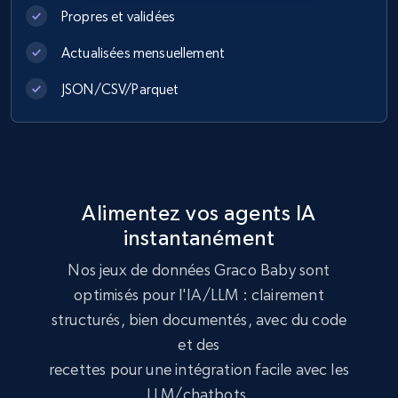
eCommerce
Propres et validées
Actualisées mensuellement
991+
162+
Buy Now
JSON/CSV/Parquet
Lazada - Products
URL, Title, Rating, Reviews, Initial price, Final
price, Currency, Stock, and more.
Alimentez vos agents IA
instantanément
eCommerce
Nos jeux de données Graco Baby sont
optimisés pour l'IA/LLM : clairement
988+
160+
Buy Now
structurés, bien documentés, avec du code
et des
recettes pour une intégration facile avec les
Ikea - Products
LLM/chatbots.