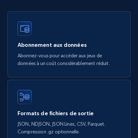
Google Shopping products search US
URL, Product id, Title, Final price, Initial price,
Currency, Rating, Reviews count, and more.
eCommerce
Abonnement aux données
Abonnez-vous pour accéder aux jeux de
822+
40+
Buy Now
données à un coût considérablement réduit.
Wayfair products
URL, Product id, Title, Rating, Reviews count,
Initial price, Discount, Final price, and more.
Formats de fichiers de sortie
eCommerce
JSON, NDJSON, JSON Lines, CSV, Parquet.
Compression .gz optionnelle.