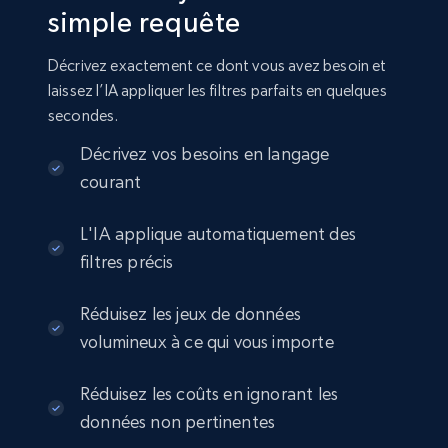
simple requête
Amazon sellers info
Seller id, URL, Seller name, Description, Detailed
Décrivez exactement ce dont vous avez besoin et
info, Stars, Feedbacks, Return policy, and more.
laissez l’IA appliquer les filtres parfaits en quelques
secondes.
eCommerce
Décrivez vos besoins en langage
courant
2.5K+
378+
Buy Now
L'IA applique automatiquement des
filtres précis
eBay
Réduisez les jeux de données
URL, Product id, Title, Seller name, Seller rating,
volumineux à ce qui vous importe
Seller reviews, Breadcrumbs, Root category, and
more.
Réduisez les coûts en ignorant les
eCommerce
données non pertinentes