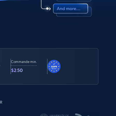
Commande min.
t
$250
R