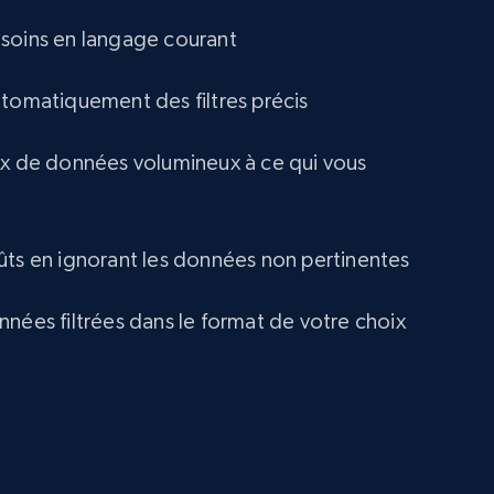
eCommerce
soins en langage courant
utomatiquement des filtres précis
1.2K+
132+
Buy Now
ux de données volumineux à ce qui vous
Lazada - Products
URL, Title, Rating, Reviews, Initial price, Final
ûts en ignorant les données non pertinentes
price, Currency, Stock, and more.
nnées filtrées dans le format de votre choix
eCommerce
991+
165+
Buy Now