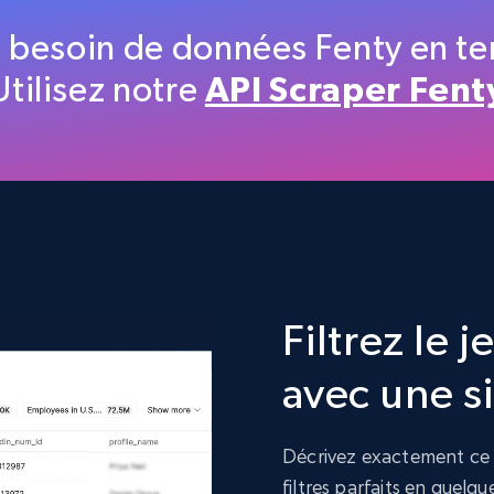
Etsy
 besoin de données Fenty en te
URL, Product id, Listing inventory id, Title, Rating,
Utilisez notre
API Scraper Fent
Reviews count shop, Reviews count item, Initial
price, and more.
eCommerce
1.9K+
323+
Buy Now
Filtrez le 
Target
avec une s
URL, Product id, Title, Product description,
Rating, Reviews count, Initial price, Discount, and
more.
Décrivez exactement ce d
filtres parfaits en quelq