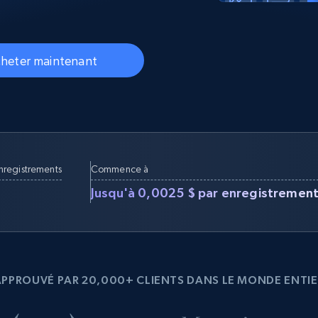
collected
Commence à
Proxys de
à
partir de
datacenter
$0.9/IP
B
heter maintenant
à
Proxys de ISP
nant
Plus de 700 000 proxys résidentiels
statiques entièrement conformes
e
enregistrements
Commence à
Jusqu'à 0,0025 $ par enregistremen
APPROUVÉ PAR 20,000+ CLIENTS DANS LE MONDE ENTIE