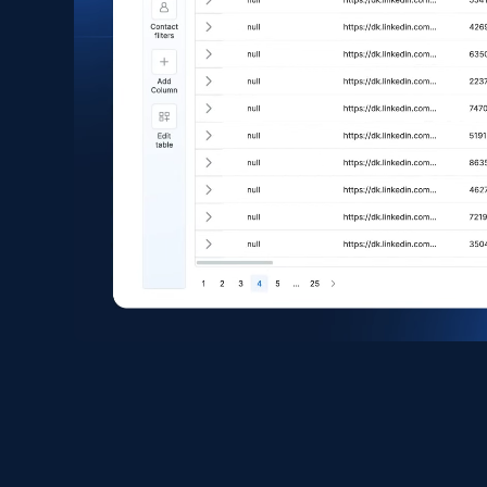
eCommerce
1.6K+
181+
Buy Now
Zara - Products
Category id, Product id, Product name, Price,
Currency, Colour code, Colour, Description, and
more.
eCommerce
1.2K+
208+
Buy Now