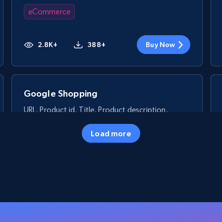
eCommerce
2.8K+
388+
Buy Now
Google Shopping
URL, Product id, Title, Product description,
Rating, Reviews count, Images, Variations, and
more.
Load more
eCommerce
2.4K+
200+
Buy Now