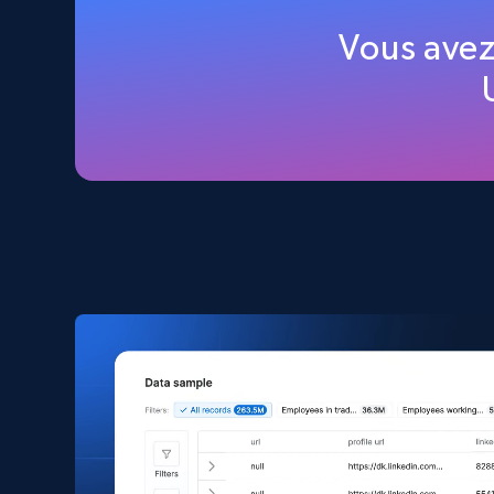
Amazon products global dataset
Vous avez
Title, Seller name, Brand, Description, Initial
price, Currency, Availability, Reviews count, and
more.
eCommerce
2.1K+
375+
Buy Now
Amazon products search
Asin, URL, Name, Sponsored, Initial price, Final
price, Currency, Sold, and more.