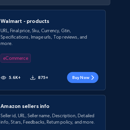
Walmart - products
URL, Final price, Sku, Currency, Gtin,
Specifications, Image urls, Top reviews, and
more.
eCommerce
5.6K+
875+
Buy Now
Amazon sellers info
Seller id, URL, Seller name, Description, Detailed
info, Stars, Feedbacks, Return policy, and more.