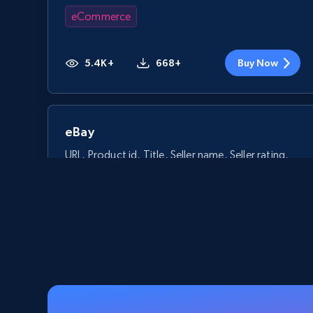
eCommerce
5.4K+
668+
Buy Now
eBay
URL, Product id, Title, Seller name, Seller rating,
Seller reviews, Breadcrumbs, Root category, and
more.
eCommerce
2.5K+
359+
Buy Now