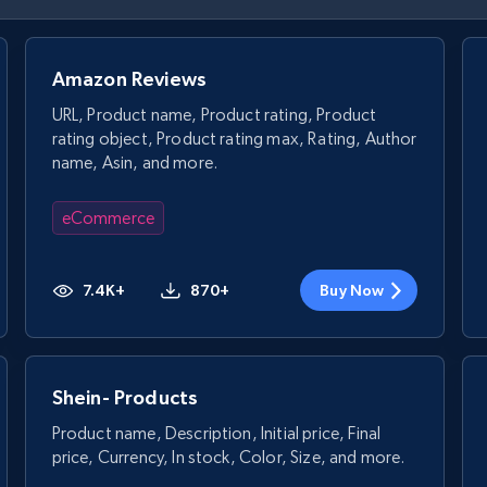
Amazon Reviews
URL, Product name, Product rating, Product
rating object, Product rating max, Rating, Author
name, Asin, and more.
eCommerce
7.4K+
870+
Buy Now
Shein- Products
Product name, Description, Initial price, Final
price, Currency, In stock, Color, Size, and more.