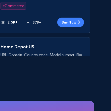
eCommerce
2.5K+
378+
Buy Now
Home Depot US
URL, Domain, Country code, Model number, Sku,
Product id, Product name, Manufacturer, and
more.
eCommerce
2.1K+
355+
Buy Now