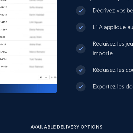
eCommerce
Décrivez vos be
L'IA applique a
1.3K+
175+
Buy Now
Réduisez les je
importe
Best Buy products
URL, Product id, Title, Images, Final price,
Réduisez les co
Currency, Discount, Initial price, and more.
Exportez les do
eCommerce
1.1K+
149+
Buy Now
AVAILABLE DELIVERY OPTIONS