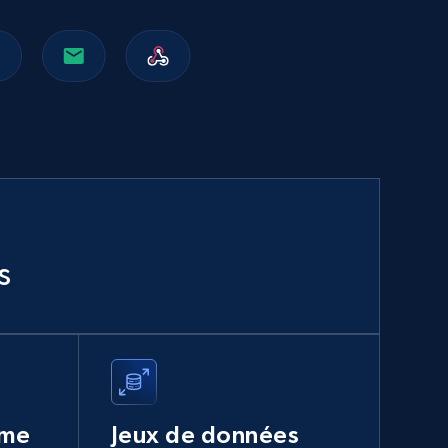
Walmart sellers info
Seller id, URL, Catalog seller id, Seller name, Seller
display name, Seller email, Seller phone, Seller
about us, and more.
eCommerce
912+
88+
Buy Now
s
Naver products
URL, Product id, Title, Original price, Final price,
Discount rate, Currency, Description, and more.
ume
Jeux de données
eCommerce