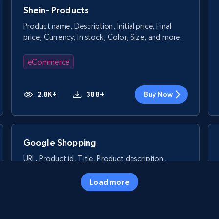
Shein- Products
Product name, Description, Initial price, Final
price, Currency, In stock, Color, Size, and more.
eCommerce
2.8K+
388+
Buy Now
Google Shopping
URL, Product id, Title, Product description,
Rating, Reviews count, Images, Variations, and
more.
Load more
eCommerce