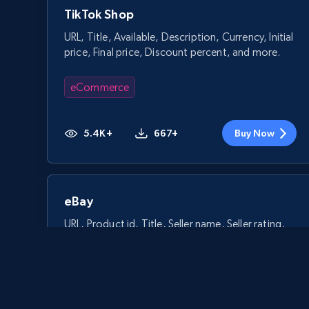
TikTok Shop
URL, Title, Available, Description, Currency, Initial
price, Final price, Discount percent, and more.
eCommerce
5.4K+
667+
Buy Now
eBay
URL, Product id, Title, Seller name, Seller rating,
Seller reviews, Breadcrumbs, Root category, and
more.
eCommerce