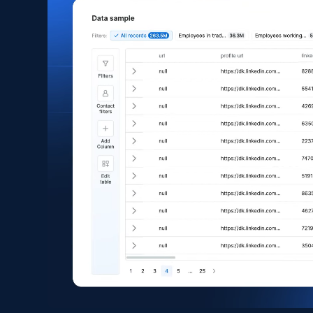
Asin, URL, Name, Sponsored, Initial price, Final
price, Currency, Sold, and more.
eCommerce
1.6K+
181+
Buy Now
Zara - Products
Category id, Product id, Product name, Price,
Currency, Colour code, Colour, Description, and
more.
eCommerce