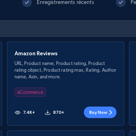
V
Enregistrements récents
Pe
Amazon Reviews
URL, Product name, Product rating, Product
rating object, Product rating max, Rating, Author
name, Asin, and more.
eCommerce
7.4K+
870+
Buy Now