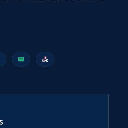
991+
162+
Buy Now
Walmart sellers info
Seller id, URL, Catalog seller id, Seller name, Seller
display name, Seller email, Seller phone, Seller
about us, and more.
eCommerce
912+
88+
Buy Now
s
Naver products