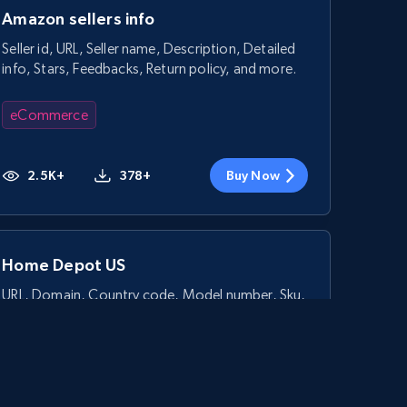
Amazon sellers info
Seller id, URL, Seller name, Description, Detailed
info, Stars, Feedbacks, Return policy, and more.
eCommerce
2.5K+
378+
Buy Now
Home Depot US
URL, Domain, Country code, Model number, Sku,
Product id, Product name, Manufacturer, and
more.
eCommerce