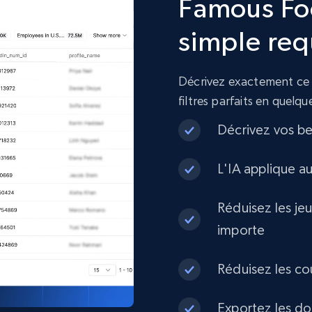
Famous Fo
URL, Product id, Title, Product description,
Rating, Reviews count, Initial price, Discount, and
simple req
more.
Décrivez exactement ce d
eCommerce
filtres parfaits en quelq
Décrivez vos be
1.3K+
175+
Buy Now
L'IA applique a
Best Buy products
Réduisez les je
importe
URL, Product id, Title, Images, Final price,
Currency, Discount, Initial price, and more.
Réduisez les co
eCommerce
Exportez les do