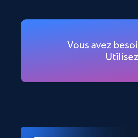
2.5K+
359+
Buy Now
Amazon products global dataset
Vous avez beso
Title, Seller name, Brand, Description, Initial
Utilise
price, Currency, Availability, Reviews count, and
more.
eCommerce
2.1K+
375+
Buy Now
Amazon products search