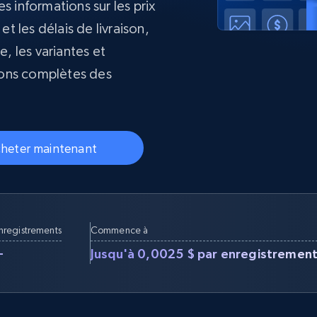
s informations sur les prix
collected
et les délais de livraison,
Commence à
Proxys de
à
partir de
datacenter
$0.9/IP
e, les variantes et
B
tions complètes des
à
Proxys de ISP
nant
Plus de 700 000 proxys résidentiels
statiques entièrement conformes
heter maintenant
e
enregistrements
Commence à
+
Jusqu'à 0,0025 $ par enregistremen