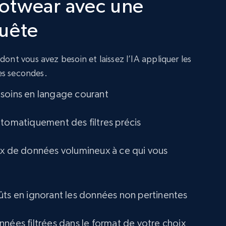
otwear avec une
URL, Title amazon, Seller name amazon, Brand
amazon, Description amazon, Initial price
uête
amazon, Currency amazon, Availability amazon,
and more.
ont vous avez besoin et laissez l’IA appliquer les
eCommerce
ues secondes.
soins en langage courant
1.2K+
132+
Buy Now
utomatiquement des filtres précis
Lowes.com
ux de données volumineux à ce qui vous
URL, Domain, Marketplace pn, Sku, Other pn,
Model number, Gtin ean pn, Product name, and
more.
ûts en ignorant les données non pertinentes
eCommerce
nnées filtrées dans le format de votre choix