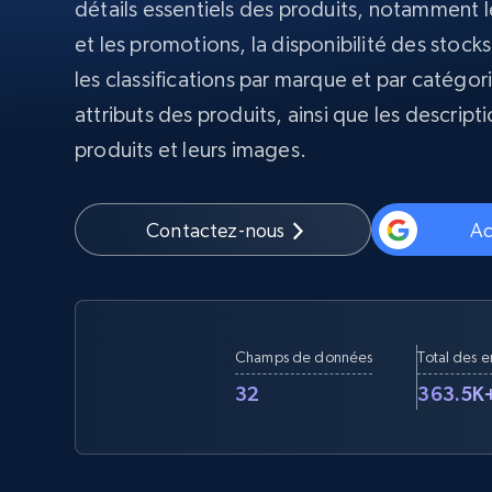
détails essentiels des produits, notamment le
et les promotions, la disponibilité des stocks 
Proxys
Commence 
résidentiels
partir de
INFRASTRUCTURE PROXY
les classifications par marque et par catégori
$5
$2.5/G
50% OFF
attributs des produits, ainsi que les descrip
Commence 
Proxys résidentiels
50% OFF
Proxys de ISP
partir de
produits et leurs images.
400M+ adresses IP mondiales prove
$1.3/IP
d’appareils pair réels
Proxys de datacenter
Contactez-nous
Ac
Proxys fiables et à haut débit pour un
extraction de données efficace
Champs de données
Total des 
32
363.5K