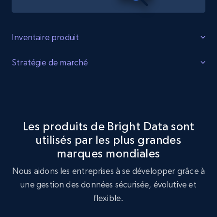
Inventaire produit
Identifier les lacunes
Stratégie de marché
Identifiez les lacunes dans l'inventaire des produits, la
Optimisation de la stratégie de marché
demande accrue pour certains produits et les produits
tendance auprès des consommateurs.
Exploitez le jeu de données eTrailer pour réaliser une
analyse de stratégie de marché, en identifiant les
Les produits de Bright Data sont
tendances clés et les préférences des clients.
utilisés par les plus grandes
Acheter maintenant
marques mondiales
Acheter maintenant
Nous aidons les entreprises à se développer grâce à
une gestion des données sécurisée, évolutive et
flexible.