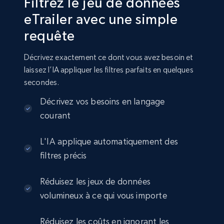
Filtrez le jeu de données
eTrailer avec une simple
requête
Amazon sellers info
Seller id, URL, Seller name, Description, Detailed
Décrivez exactement ce dont vous avez besoin et
info, Stars, Feedbacks, Return policy, and more.
laissez l’IA appliquer les filtres parfaits en quelques
secondes.
eCommerce
Décrivez vos besoins en langage
courant
2.5K+
378+
Buy Now
L'IA applique automatiquement des
filtres précis
eBay
Réduisez les jeux de données
URL, Product id, Title, Seller name, Seller rating,
volumineux à ce qui vous importe
Seller reviews, Breadcrumbs, Root category, and
more.
Réduisez les coûts en ignorant les