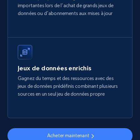
importantes lors de l'achat de grands jeux de
Title, Seller name, Brand, Description, Initial
données ou d'abonnements aux mises à jour
price, Final price, Final price high, Currency, and
more.
eCommerce
1.7K+
254+
Buy Now
Jeux de données enrichis
Gagnez du temps et des ressources avec des
jeux de données prédéfinis combinant plusieurs
Amazon products search
sources en un seul jeu de données propre
Asin, URL, Name, Sponsored, Initial price, Final
price, Currency, Sold, and more.
eCommerce
Acheter maintenant