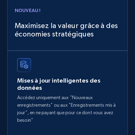
Home Depot US
NOUVEAU !
URL, Domain, Country code, Model number,
Sku, Product id, Product name, Manufacturer,
Maximisez la valeur grâce à des
and more.
économies stratégiques
eCommerce
2.1K+
355+
Buy Now
Mises à jour intelligentes des
données
Amazon products global dataset
Accédez uniquement aux "Nouveaux
Title, Seller name, Brand, Description, Initial
enregistrements" ou aux "Enregistrements mis à
price, Currency, Availability, Reviews count, and
jour", en ne payant que pour ce dont vous avez
more.
besoin"
eCommerce