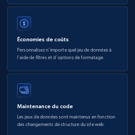
mercadolivre.com.br products
URL, Product id, Title, Breadcrumbs, Category,
Tags, Final price, Original price, and more.
eCommerce
Économies de coûts
Personnalisez n'importe quel jeu de données à
747+
39+
Buy Now
l'aide de filtres et d'options de formatage.
Google Play Store reviews
URL, Review id, Reviewer name, Review date,
Review rating, Review, Found helpful, App url, and
more.
Maintenance du code
Les jeux de données sont maintenus en fonction
eCommerce
des changements de structure du site web.