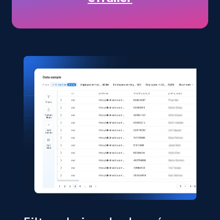
URL, Title, Available, Description, Currency, Initial
price, Final price, Discount percent, and more.
eCommerce
5.4K+
668+
Buy Now
Shein- Products
Product name, Description, Initial price, Final
price, Currency, In stock, Color, Size, and more.
eCommerce
2.8K+
388+
Buy Now