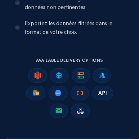
eCommerce
données non pertinentes
Exportez les données filtrées dans le
2.5K+
359+
Buy Now
format de votre choix
Google Shopping
AVAILABLE DELIVERY OPTIONS
URL, Product id, Title, Product description,
Rating, Reviews count, Images, Variations, and
more.
eCommerce
2.4K+
200+
Buy Now