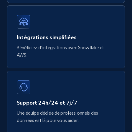
740+
39+
Buy Now
Mouser - Products
Intégrations simplifiées
Product url, Category url, Mouser part num, Mfr
Bénéficiez d'intégrations avec Snowflake et
part number, Manufacturer, Image, Image high,
AWS.
Manufacturer url, and more.
eCommerce
717+
91+
Buy Now
Support 24h/24 et 7j/7
Une équipe dédiée de professionnels des
données est là pour vous aider.