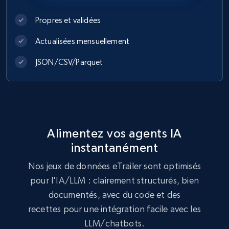
eCommerce
Propres et validées
Actualisées mensuellement
991+
165+
Buy Now
JSON/CSV/Parquet
Lowes.com
URL, Domain, Marketplace pn, Sku, Other pn,
Model number, Gtin ean pn, Product name, and
Alimentez vos agents IA
more.
instantanément
eCommerce
Nos jeux de données eTrailer sont optimisés
pour l'IA/LLM : clairement structurés, bien
documentés, avec du code et des
991+
162+
Buy Now
recettes pour une intégration facile avec les
LLM/chatbots.