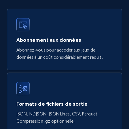
Google Shopping products search US
URL, Product id, Title, Final price, Initial price,
Currency, Rating, Reviews count, and more.
Abonnement aux données
Abonnez-vous pour accéder aux jeux de
eCommerce
données à un coût considérablement réduit.
823+
40+
Buy Now
Wayfair products
Formats de fichiers de sortie
URL, Product id, Title, Rating, Reviews count,
Initial price, Discount, Final price, and more.
JSON, NDJSON, JSON Lines, CSV, Parquet.
Compression .gz optionnelle.
eCommerce