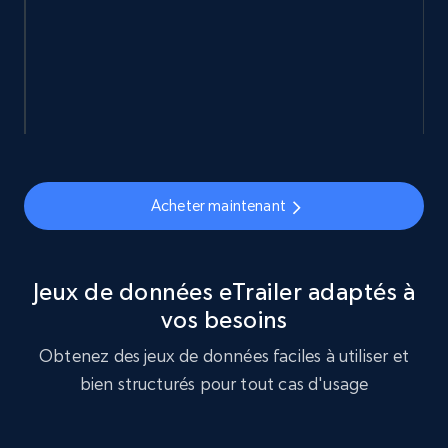
URL, ID, Name, Sku, In stock, Regular price,
Actual price, Unit price, and more.
eCommerce
878+
124+
Buy Now
Acheter maintenant
Naver products
URL, Product id, Title, Original price, Final price,
Jeux de données eTrailer adaptés à
Discount rate, Currency, Description, and more.
vos besoins
Obtenez des jeux de données faciles à utiliser et
eCommerce
bien structurés pour tout cas d'usage
839+
46+
Buy Now