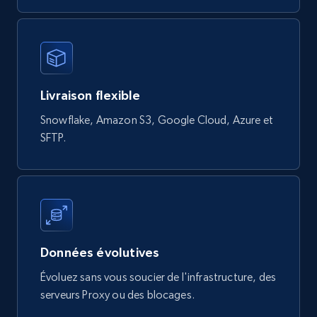
822+
80+
Buy Now
Livraison flexible
Digikey - Products
Snowflake, Amazon S3, Google Cloud, Azure et
Product url, Category url, Part number,
SFTP.
Description, Manufacturer, Manufacturer url,
Datasheet url, Rohs compliant, and more.
eCommerce
775+
80+
Buy Now
Données évolutives
Évoluez sans vous soucier de l'infrastructure, des
serveurs Proxy ou des blocages.