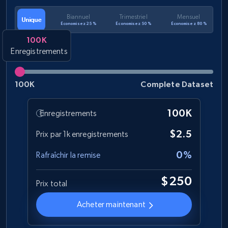
1.2K+
208+
Buy Now
Biannuel
Trimestriel
Mensuel
Unique
Économisez 25 %
Économisez 50 %
Économisez 80 %
100K
Enregistrements
Best Buy products
URL, Product id, Title, Images, Final price,
Currency, Discount, Initial price, and more.
100K
Complete Dataset
eCommerce
100K
Enregistrements
$2.5
Prix par 1k enregistrements
1.1K+
149+
Buy Now
0%
Rafraîchir la remise
$250
Prix total
Lazada - Products
Acheter maintenant
URL, Title, Rating, Reviews, Initial price, Final
price, Currency, Stock, and more.