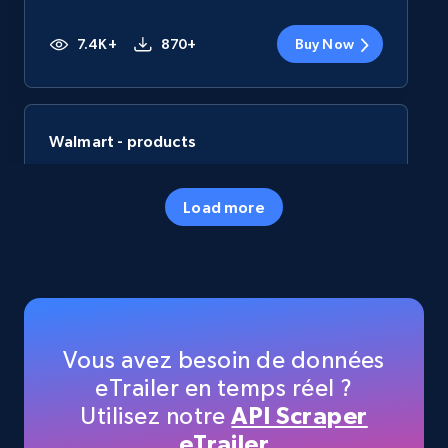
7.4K+
870+
Buy Now
Walmart - products
URL, Final price, Sku, Currency, Gtin,
Specifications, Image urls, Top reviews, and
Load more
more.
eCommerce
5.6K+
875+
Buy Now
Vous avez besoin de données
eTrailer en temps réel ?
Utilisez notre
API Scraper
TikTok Shop
eTrailer