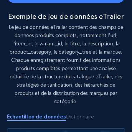
1.6K+
181+
Buy Now
Exemple de jeu de données eTrailer
Le jeu de données eTrailer contient des champs de
Target
données produits complets, notamment l'url,
URL, Product id, Title, Product description,
l'item_id, le variant_id, le titre, la description, la
Rating, Reviews count, Initial price, Discount,
product_category, le category_tree et la marque.
and more.
Chaque enregistrement fournit des informations
produits complètes permettant une analyse
eCommerce
détaillée de la structure du catalogue eTrailer, des
stratégies de tarification, des hiérarchies de
1.3K+
175+
Buy Now
produits et de la distribution des marques par
catégorie.
Échantillon de données
Dictionnaire
Amazon Walmart
URL, Title amazon, Seller name amazon, Brand