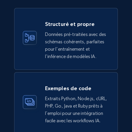
Ikea - Products
Description, In stock, Color, Size, Reviews
Structuré et propre
count, Main image, Category url, Category, and
more.
Données pré-traitées avec des
schémas cohérents, parfaites
eCommerce
pour l'entraînement et
l'inférence de modèles IA.
943+
151+
Buy Now
Exemples de code
Walmart sellers info
Extraits Python, Node.js, cURL,
Seller id, URL, Catalog seller id, Seller name, Seller
PHP, Go, Java et Ruby prêts à
display name, Seller email, Seller phone, Seller
l'emploi pour une intégration
about us, and more.
facile avec les workflows IA.