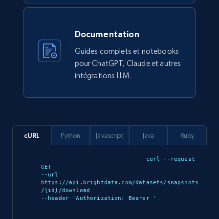
eCommerce
Documentation
912+
88+
Buy Now
Guides complets et notebooks
pour ChatGPT, Claude et autres
intégrations LLM.
Ozon.ru products
URL, Sku, Breadcrumbs, Name, Rating, Review
count, Description, Image, and more.
eCommerce
cURL
Python
Javascript
Java
Ruby
curl --request 
901+
114+
Buy Now
GET 

--url 
https://api.brightdata.com/datasets/snapshots
/{id}/download 

--header 'Authorization: Bearer 
'

Sephora products