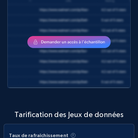
amazon, Description amazon, Initial price
amazon, Currency amazon, Availability amazon,
and more.
eCommerce
1.2K+
132+
Buy Now
Zara - Products
Category id, Product id, Product name, Price,
Currency, Colour code, Colour, Description, and
more.
Tarification des Jeux de données
eCommerce
Taux de rafraîchissement