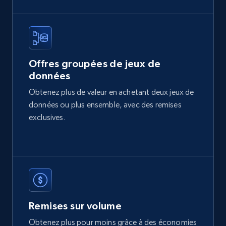
2.1K+
375+
Buy Now
Offres groupées de jeux de
données
Etsy
Obtenez plus de valeur en achetant deux jeux de
URL, Product id, Listing inventory id, Title, Rating,
données ou plus ensemble, avec des remises
Reviews count shop, Reviews count item, Initial
price, and more.
exclusives.
eCommerce
1.9K+
323+
Buy Now
Remises sur volume
Obtenez plus pour moins grâce à des économies
Amazon best seller products