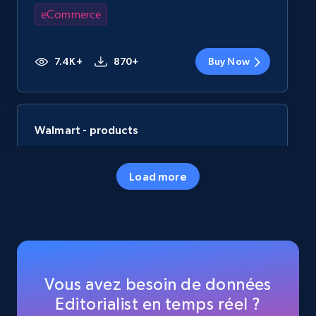
eCommerce
7.4K+
870+
Buy Now
Walmart - products
URL, Final price, Sku, Currency, Gtin,
Specifications, Image urls, Top reviews, and
Load more
more.
eCommerce
5.6K+
875+
Buy Now
Vous avez besoin de données
Editorialist en temps réel ?