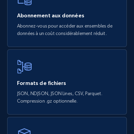
839+
46+
Buy Now
Abonnement aux données
Abonnez-vous pour accéder aux ensembles de
données à un coût considérablement réduit.
Google Shopping products search US
URL, Product id, Title, Final price, Initial price,
Currency, Rating, Reviews count, and more.
eCommerce
Formats de fichiers
823+
40+
Buy Now
JSON, NDJSON, JSON Lines, CSV, Parquet.
Compression .gz optionnelle.
Wayfair products
URL, Product id, Title, Rating, Reviews count,
Initial price, Discount, Final price, and more.