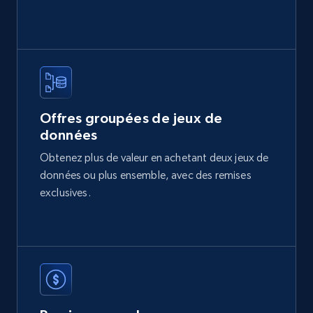
eCommerce
2.1K+
375+
Buy Now
Offres groupées de jeux de
données
Etsy
Obtenez plus de valeur en achetant deux jeux de
URL, Product id, Listing inventory id, Title, Rating,
données ou plus ensemble, avec des remises
Reviews count shop, Reviews count item, Initial
price, and more.
exclusives.
eCommerce
1.9K+
323+
Buy Now