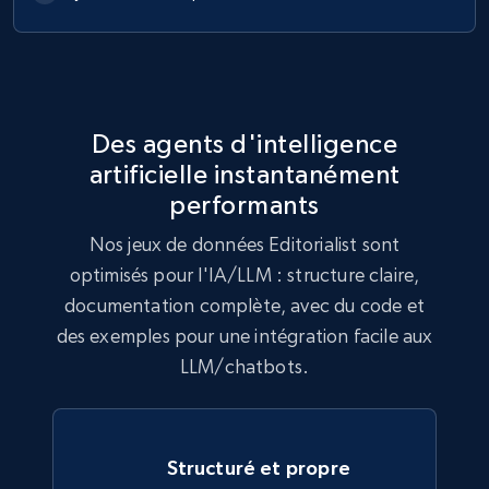
Model number, Gtin ean pn, Product name, and
more.
eCommerce
Des agents d'intelligence
artificielle instantanément
991+
162+
Buy Now
performants
Nos jeux de données Editorialist sont
optimisés pour l'IA/LLM : structure claire,
Lazada - Products
documentation complète, avec du code et
URL, Title, Rating, Reviews, Initial price, Final
des exemples pour une intégration facile aux
price, Currency, Stock, and more.
LLM/chatbots.
eCommerce
Structuré et propre
989+
160+
Buy Now