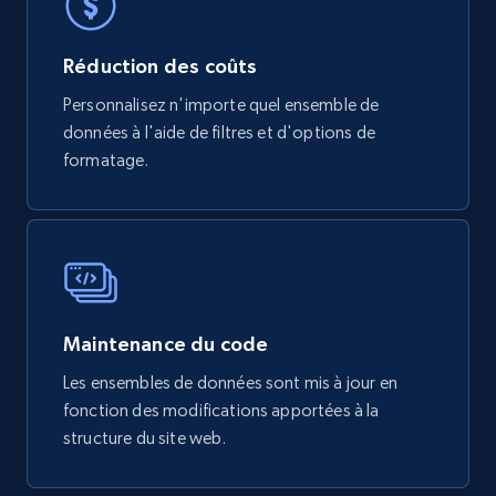
mercadolivre.com.br products
Réduction des coûts
URL, Product id, Title, Breadcrumbs, Category,
Personnalisez n'importe quel ensemble de
Tags, Final price, Original price, and more.
données à l'aide de filtres et d'options de
formatage.
eCommerce
747+
39+
Buy Now
Maintenance du code
Google Play Store reviews
URL, Review id, Reviewer name, Review date,
Les ensembles de données sont mis à jour en
Review rating, Review, Found helpful, App url, and
fonction des modifications apportées à la
more.
structure du site web.
eCommerce