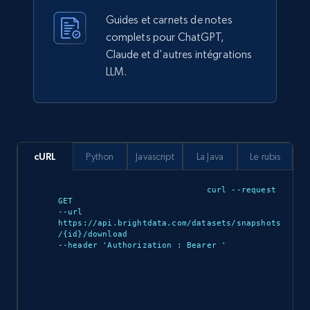
Guides et carnets de notes
eCommerce
complets pour ChatGPT,
Claude et d'autres intégrations
LLM.
912+
88+
Buy Now
Ozon.ru products
cURL
Python
Javascript
La Java
Le rubis
URL, Sku, Breadcrumbs, Name, Rating, Review
count, Description, Image, and more.
curl --request 
GET 

--url 
eCommerce
https://api.brightdata.com/datasets/snapshots
/{id}/download 

--header 'Authorization : Bearer 
'

898+
114+
Buy Now