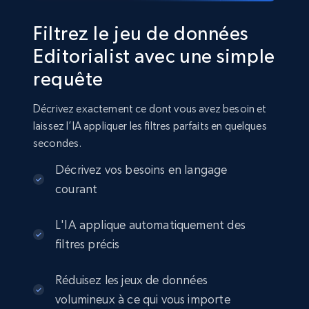
2.8K+
388+
Buy Now
Filtrez le jeu de données
Editorialist avec une simple
requête
Amazon sellers info
Seller id, URL, Seller name, Description, Detailed
Décrivez exactement ce dont vous avez besoin et
info, Stars, Feedbacks, Return policy, and more.
laissez l’IA appliquer les filtres parfaits en quelques
secondes.
eCommerce
Décrivez vos besoins en langage
courant
2.5K+
378+
Buy Now
L'IA applique automatiquement des
filtres précis
eBay
Réduisez les jeux de données
URL, Product id, Title, Seller name, Seller rating,
volumineux à ce qui vous importe
Seller reviews, Breadcrumbs, Root category, and