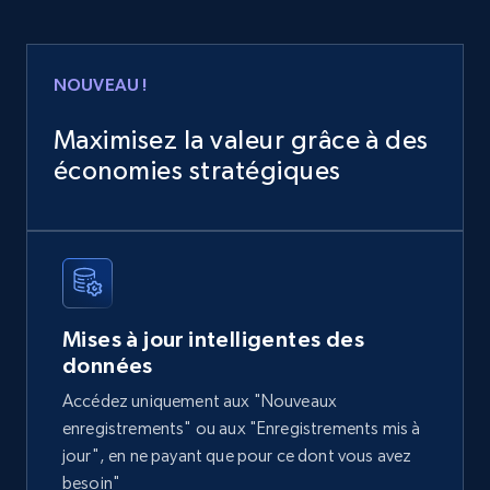
Home Depot US
NOUVEAU !
URL, Domain, Country code, Model number,
Sku, Product id, Product name, Manufacturer,
Maximisez la valeur grâce à des
and more.
économies stratégiques
eCommerce
2.1K+
355+
Buy Now
Mises à jour intelligentes des
données
Amazon products global dataset
Accédez uniquement aux "Nouveaux
Title, Seller name, Brand, Description, Initial
enregistrements" ou aux "Enregistrements mis à
price, Currency, Availability, Reviews count, and
jour", en ne payant que pour ce dont vous avez
more.
besoin"