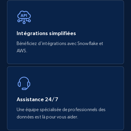
740+
39+
Buy Now
Intégrations simplifiées
Bénéficiez d'intégrations avec Snowflake et
Mouser - Products
AWS.
Product url, Category url, Mouser part num, Mfr
part number, Manufacturer, Image, Image high,
Manufacturer url, and more.
eCommerce
Assistance 24/7
717+
91+
Buy Now
Une équipe spécialisée de professionnels des
données est là pour vous aider.