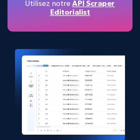
Utilisez notre
API Scraper
TikTok Shop
Editorialist
URL, Title, Available, Description, Currency, Initial
price, Final price, Discount percent, and more.
eCommerce
5.4K+
668+
Buy Now
Shein- Products
Product name, Description, Initial price, Final
price, Currency, In stock, Color, Size, and more.
eCommerce