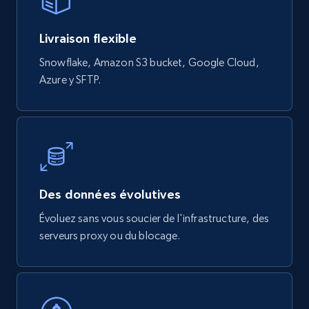
eCommerce
Livraison flexible
Snowflake, Amazon S3 bucket, Google Cloud,
822+
80+
Buy Now
Azure y SFTP.
Digikey - Products
Product url, Category url, Part number,
Description, Manufacturer, Manufacturer url,
Datasheet url, Rohs compliant, and more.
Des données évolutives
Évoluez sans vous soucier de l'infrastructure, des
eCommerce
serveurs proxy ou du blocage.
775+
80+
Buy Now