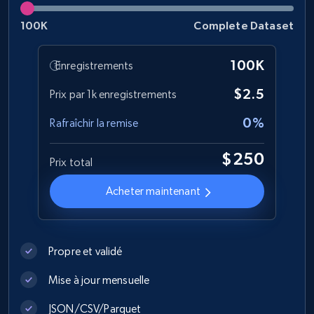
100K
Complete Dataset
1.2K+
208+
Buy Now
100K
Enregistrements
$2.5
Prix par 1k enregistrements
Best Buy products
0%
Rafraîchir la remise
URL, Product id, Title, Images, Final price,
Currency, Discount, Initial price, and more.
$250
Prix total
eCommerce
Acheter maintenant
1.1K+
149+
Buy Now
Propre et validé
Mise à jour mensuelle
Lowes.com
JSON/CSV/Parquet
URL, Domain, Marketplace pn, Sku, Other pn,