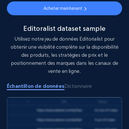
Acheter maintenant
1.6K+
181+
Buy Now
Editoralist dataset sample
Utilisez notre jeu de données Editorialist pour
Target
obtenir une visibilité complète sur la disponibilité
URL, Product id, Title, Product description,
des produits, les stratégies de prix et le
Rating, Reviews count, Initial price, Discount,
positionnement des marques dans les canaux de
and more.
vente en ligne.
eCommerce
Échantillon de données
Dictionnaire
1.3K+
175+
Buy Now
Amazon Walmart