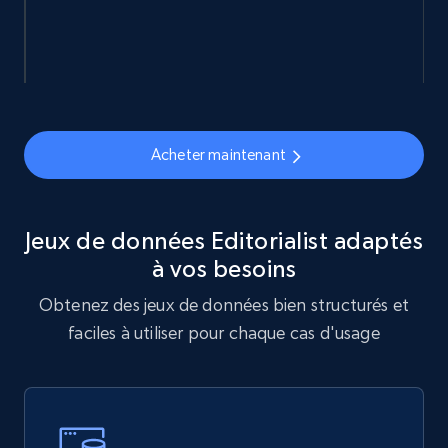
Sephora products
URL, ID, Name, Sku, In stock, Regular price,
Actual price, Unit price, and more.
eCommerce
Acheter maintenant
878+
124+
Buy Now
Jeux de données Editorialist adaptés
à vos besoins
Naver products
Obtenez des jeux de données bien structurés et
URL, Product id, Title, Original price, Final price,
faciles à utiliser pour chaque cas d'usage
Discount rate, Currency, Description, and more.
eCommerce