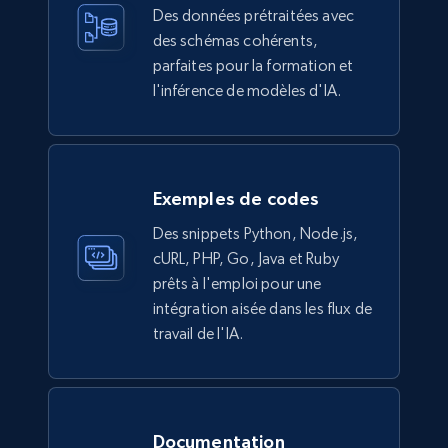
Des données prétraitées avec
des schémas cohérents,
parfaites pour la formation et
Ikea - Products
l'inférence de modèles d'IA.
Description, In stock, Color, Size, Reviews
count, Main image, Category url, Category, and
more.
Exemples de codes
eCommerce
Des snippets Python, Node.js,
cURL, PHP, Go, Java et Ruby
943+
151+
Buy Now
prêts à l'emploi pour une
intégration aisée dans les flux de
travail de l'IA.
Walmart sellers info
Seller id, URL, Catalog seller id, Seller name, Seller
display name, Seller email, Seller phone, Seller
Documentation
about us, and more.