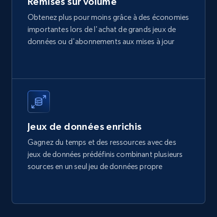
Remises sur volume
Obtenez plus pour moins grâce à des économies
Amazon best seller products
importantes lors de l'achat de grands jeux de
Title, Seller name, Brand, Description, Initial
données ou d'abonnements aux mises à jour
price, Final price, Final price high, Currency, and
more.
eCommerce
1.7K+
254+
Buy Now
Jeux de données enrichis
Gagnez du temps et des ressources avec des
jeux de données prédéfinis combinant plusieurs
Amazon products search
sources en un seul jeu de données propre
Asin, URL, Name, Sponsored, Initial price, Final
price, Currency, Sold, and more.
eCommerce