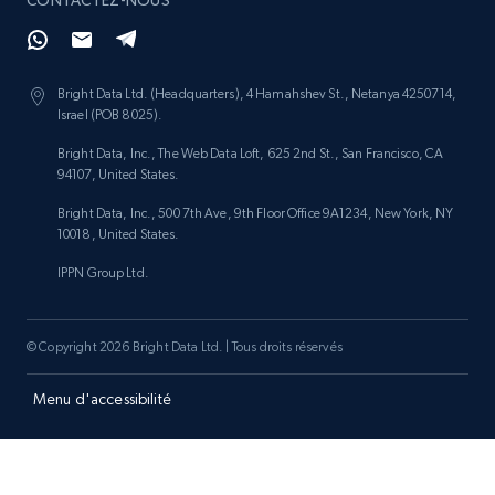
CONTACTEZ-NOUS
Bright Data Ltd. (Headquarters), 4 Hamahshev St., Netanya 4250714,
Israel (POB 8025).
Bright Data, Inc., The Web Data Loft, 625 2nd St., San Francisco, CA
94107, United States.
Bright Data, Inc., 500 7th Ave, 9th Floor Office 9A1234, New York, NY
10018, United States.
IPPN Group Ltd.
© Copyright 2026 Bright Data Ltd. | Tous droits réservés
Menu d'accessibilité