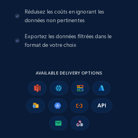
more.
Réduisez les coûts en ignorant les
eCommerce
données non pertinentes
Exportez les données filtrées dans le
2.5K+
359+
Buy Now
format de votre choix
Google Shopping
AVAILABLE DELIVERY OPTIONS
URL, Product id, Title, Product description,
Rating, Reviews count, Images, Variations, and
more.
eCommerce
2.4K+
199+
Buy Now