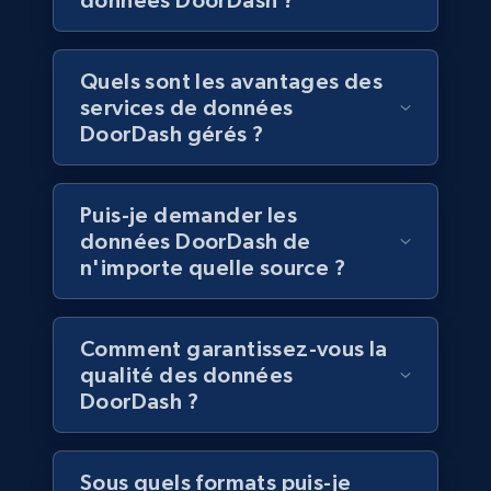
données DoorDash ?
Business
Quels sont les avantages des
services de données
6.5K+
761+
Buy Now
DoorDash gérés ?
Puis-je demander les
Companies information enriched dataset
données DoorDash de
URL, ID lc, Name lc, Country code lc, Locations
n'importe quelle source ?
lc, Followers lc, Employees in linkedin lc, About
lc, and more.
Comment garantissez-vous la
Business
Enrichi
qualité des données
DoorDash ?
6.3K+
537+
Buy Now
Sous quels formats puis-je