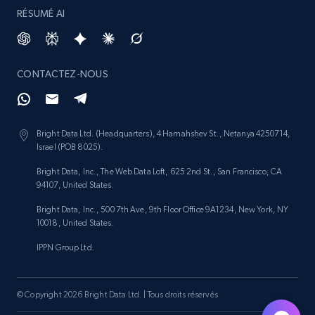
RÉSUMÉ AI
4.4K+
432+
Buy Now
CONTACTEZ-NOUS
Glassdoor companies overview information
ID, Company, Ratings overall, Details size,
Details founded, Details type, Country code,
Bright Data Ltd. (Headquarters), 4 Hamahshev St., Netanya 4250714,
Company type, and more.
Israel (POB 8025).
Bright Data, Inc., The Web Data Loft, 625 2nd St., San Francisco, CA
Business
Populaire
Enrichi
94107, United States.
Bright Data, Inc., 500 7th Ave, 9th Floor Office 9A1234, New York, NY
4.2K+
381+
Buy Now
10018, United States.
IPPN Group Ltd.
Google maps reviews
© Copyright 2026 Bright Data Ltd. | Tous droits réservés
URL, Place id, Place name, Country, Address,