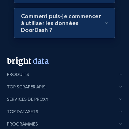
5.4K+
667+
Buy Now
Comment puis-je commencer
à utiliser les données
DoorDash ?
Employees business enriched dataset
URL, Profile url, Linkedin num id, Avatar, Profile
name, Certifications, Profile location, Profile
connections, and more.
PRODUITS
Business
Enrichi
TOP SCRAPER APIS
5.3K+
384+
Buy Now
SERVICES DE PROXY
TOP DATASETS
PROGRAMMES
YouTube - Channels