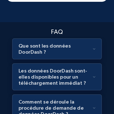
Facebook - Pages Posts by Profile URL
URL, Post id, User url, User username raw,
Content, Date posted, Hashtags, Num
FAQ
comments, and more.
Que sont les données
Social media
DoorDash ?
6.6K+
629+
Buy Now
Les données DoorDash sont-
elles disponibles pour un
téléchargement immédiat ?
Indeed job listings information
Jobid, Company name, Date posted parsed, Job
Comment se déroule la
title, Description text, Benefits, Qualifications,
procédure de demande de
Job type, and more.