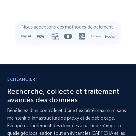
Crunchbase companies information
Name, URL, ID, Cb rank, Region, About,
Nous acceptons ces méthodes de paiement:
Industries, Operating status, and more.
Business
Populaire
Enrichi
15.6K+
1.6K+
Buy Now
ÉCHÉANCIER
Recherche, collecte et traitement
Linkedin job listings information
avancés des données
URL, Job posting id, Job title, Company name,
Bénéficiez d’un contrôle et d’une flexibilité maximum sans
Company id, Job location, Job summary, Job
maintenir d’infrastructure de proxy et de déblocage.
seniority level, and more.
Récupérez facilement des données à partir de n’importe
quelle géolocalisation tout en évitant les CAPTCHA et les
Business