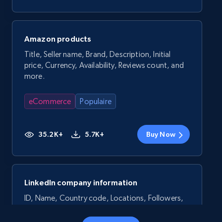
Amazon products
Title, Seller name, Brand, Description, Initial
price, Currency, Availability, Reviews count, and
more.
eCommerce
Populaire
35.2K+
5.7K+
Buy Now
LinkedIn company information
ID, Name, Country code, Locations, Followers,
Employees in linkedin, About, Specialties, and
more.