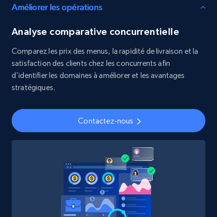
Améliorer les opérations
8.3K+
963+
Buy Now
Analyse comparative concurrentielle
Comparez les prix des menus, la rapidité de livraison et la
Youtube - Videos posts
satisfaction des clients chez les concurrents afin
URL, Title, Youtuber, Youtuber md5, Video url,
d'identifier les domaines à améliorer et les avantages
Video length, Likes, Views, and more.
stratégiques.
Social media
Contactez-nous
8.1K+
714+
Buy Now
Amazon Reviews
URL, Product name, Product rating, Product
rating object, Product rating max, Rating,