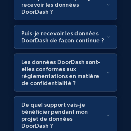
recevoir les données
Walmart - products
DoorDash ?
URL, Final price, Sku, Currency, Gtin,
Specifications, Image urls, Top reviews, and
more.
Puis-je recevoir les données
DoorDash de façon continue ?
eCommerce
Les données DoorDash sont-
5.6K+
875+
Buy Now
elles conformes aux
réglementations en matière
de confidentialité ?
TikTok Shop
De quel support vais-je
URL, Title, Available, Description, Currency, Initial
price, Final price, Discount percent, and more.
bénéficier pendant mon
projet de données
DoorDash ?
eCommerce