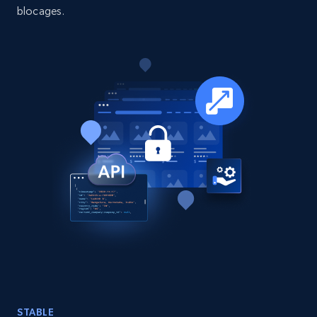
blocages.
15.3K+
2.2K+
Buy Now
Google Maps full information
Place id, URL, Country, Name, Category,
Address, Description, Business details, and
more.
Business
13.2K+
1.7K+
Buy Now
STABLE