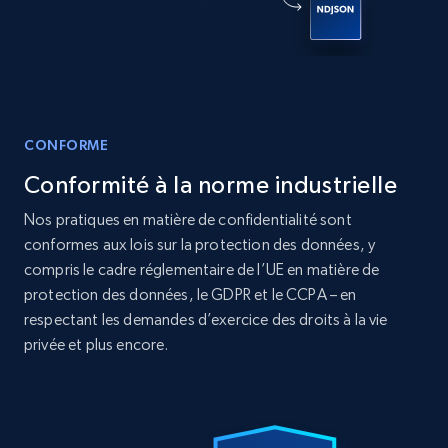
12K+
1.3K+
Buy Now
CONFORME
LinkedIn posts
Conformité à la norme industrielle
URL, ID, User id, Use url, Title, Headline, Post
text, Date posted, and more.
Nos pratiques en matière de confidentialité sont
conformes aux lois sur la protection des données, y
Social media
compris le cadre réglementaire de l’UE en matière de
protection des données, le GDPR et le CCPA – en
respectant les demandes d’exercice des droits à la vie
11.3K+
1.5K+
Buy Now
privée et plus encore.
X (formerly Twitter) - Posts