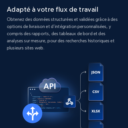
Instagram - Posts
Adapté à votre flux de travail
URL, User posted, Description, Hashtags, Num
comments, Date posted, Likes, Photos, and
Obtenez des données structurées et validées grâce à des
more.
options de livraison et d’intégration personnalisées, y
compris des rapports, des tableaux de bord et des
Social media
analyses sur mesure, pour des recherches historiques et
plusieurs sites web.
13.2K+
1.6K+
Buy Now
Zillow properties listing information
Zpid, City, State, HomeStatus, Address,
IsListingClaimedByCurrentSignedInUser,
IsCurrentSignedInAgentResponsible, Bedrooms,
and more.
Real estate
Populaire