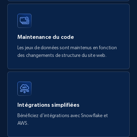
747+
39+
Buy Now
Maintenance du code
Google Play Store reviews
URL, Review id, Reviewer name, Review date,
Les jeux de données sont maintenus en fonction
Review rating, Review, Found helpful, App url, and
des changements de structure du site web.
more.
eCommerce
740+
39+
Buy Now
Intégrations simplifiées
Bénéficiez d'intégrations avec Snowflake et
AWS.
Mouser - Products
Product url, Category url, Mouser part num, Mfr