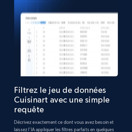
5.4K+
667+
Buy Now
Shein- Products
Product name, Description, Initial price, Final
price, Currency, In stock, Color, Size, and more.
eCommerce
2.8K+
388+
Buy Now
Filtrez le jeu de données
Cuisinart avec une simple
requête
Amazon sellers info
Seller id, URL, Seller name, Description, Detailed
Décrivez exactement ce dont vous avez besoin et
info, Stars, Feedbacks, Return policy, and more.
laissez l’IA appliquer les filtres parfaits en quelques