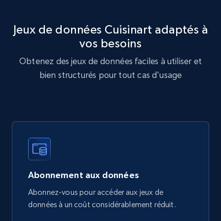
877+
124+
Buy Now
Jeux de données Cuisinart adaptés à
vos besoins
Naver products
Obtenez des jeux de données faciles à utiliser et
URL, Product id, Title, Original price, Final price,
bien structurés pour tout cas d'usage
Discount rate, Currency, Description, and more.
eCommerce
838+
46+
Buy Now
Abonnement aux données
Google Shopping products search US
Abonnez-vous pour accéder aux jeux de
URL, Product id, Title, Final price, Initial price,
données à un coût considérablement réduit.
Currency, Rating, Reviews count, and more.