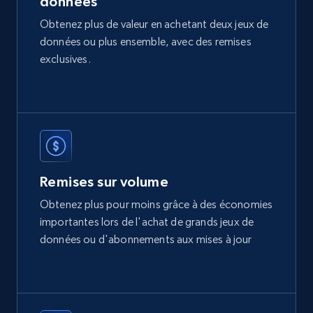
données
Etsy
Obtenez plus de valeur en achetant deux jeux de
URL, Product id, Listing inventory id, Title, Rating,
données ou plus ensemble, avec des remises
Reviews count shop, Reviews count item, Initial
price, and more.
exclusives.
eCommerce
1.9K+
322+
Buy Now
Remises sur volume
Obtenez plus pour moins grâce à des économies
Amazon best seller products
importantes lors de l'achat de grands jeux de
Title, Seller name, Brand, Description, Initial
données ou d'abonnements aux mises à jour
price, Final price, Final price high, Currency, and
more.
eCommerce