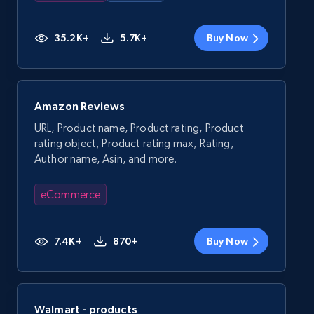
35.2K+
5.7K+
Buy Now
Amazon Reviews
URL, Product name, Product rating, Product
rating object, Product rating max, Rating,
Author name, Asin, and more.
eCommerce
7.4K+
870+
Buy Now
Walmart - products