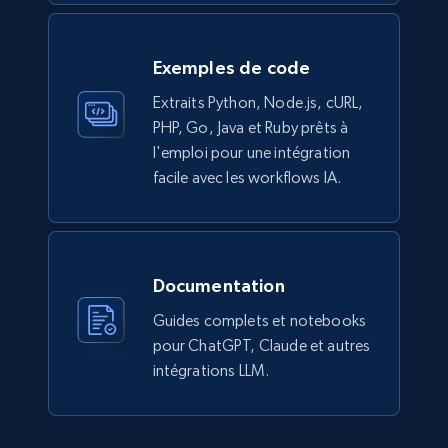
eCommerce
Exemples de code
943+
151+
Buy Now
Extraits Python, Node.js, cURL,
PHP, Go, Java et Ruby prêts à
l'emploi pour une intégration
Walmart sellers info
facile avec les workflows IA.
Seller id, URL, Catalog seller id, Seller name, Seller
display name, Seller email, Seller phone, Seller
about us, and more.
Documentation
eCommerce
Guides complets et notebooks
pour ChatGPT, Claude et autres
912+
88+
Buy Now
intégrations LLM.