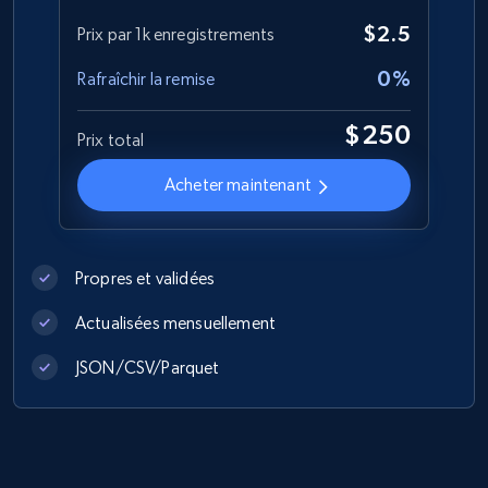
Currency, Discount, Initial price, and more.
$2.5
Prix par 1k enregistrements
eCommerce
0%
Rafraîchir la remise
$250
1.1K+
149+
Buy Now
Prix total
Acheter maintenant
Lowes.com
URL, Domain, Marketplace pn, Sku, Other pn,
Propres et validées
Model number, Gtin ean pn, Product name, and
Actualisées mensuellement
more.
JSON/CSV/Parquet
eCommerce
991+
162+
Buy Now