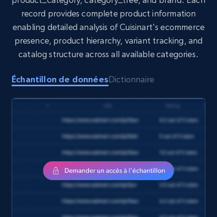
Rating, Reviews count, Initial price, Discount,
record provides complete product information
and more.
enabling detailed analysis of Cuisinart's ecommerce
presence, product hierarchy, variant tracking, and
eCommerce
catalog structure across all available categories.
1.3K+
175+
Buy Now
Échantillon de données
Dictionnaire
Amazon Walmart
URL, Title amazon, Seller name amazon, Brand
amazon, Description amazon, Initial price
amazon, Currency amazon, Availability amazon,
and more.
eCommerce