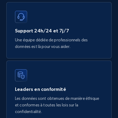
part number, Manufacturer, Image, Image high,
Manufacturer url, and more.
eCommerce
Support 24h/24 et 7j/7
Une équipe dédiée de professionnels des
717+
91+
Buy Now
données est là pour vous aider.
Leaders en conformité
Les données sont obtenues de manière éthique
et conformes à toutes les lois sur la
confidentialité.