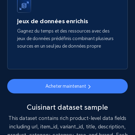
1.7K+
254+
Buy Now
Jeux de données enrichis
Gagnez du temps et des ressources avec des
jeux de données prédéfinis combinant plusieurs
Amazon products search
sources en un seul jeu de données propre
Asin, URL, Name, Sponsored, Initial price, Final
price, Currency, Sold, and more.
eCommerce
Acheter maintenant
1.6K+
181+
Buy Now
Cuisinart dataset sample
This dataset contains rich product-level data fields
Target
including url, item_id, variant_id, title, description,
URL, Product id, Title, Product description,
product_category, category_tree, and brand. Each