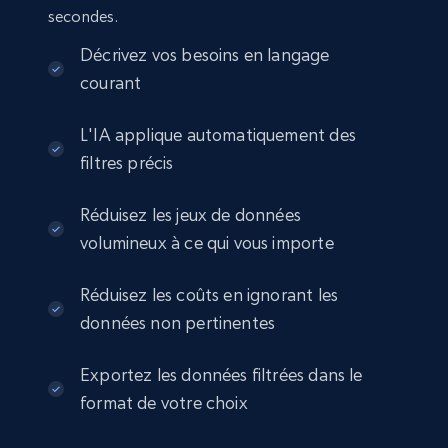
secondes.
eCommerce
Décrivez vos besoins en langage
courant
2.5K+
378+
Buy Now
L'IA applique automatiquement des
filtres précis
eBay
Réduisez les jeux de données
URL, Product id, Title, Seller name, Seller rating,
volumineux à ce qui vous importe
Seller reviews, Breadcrumbs, Root category, and
more.
Réduisez les coûts en ignorant les
eCommerce
données non pertinentes
Exportez les données filtrées dans le
2.5K+
359+
Buy Now
format de votre choix