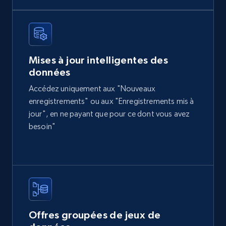
eCommerce
2.1K+
375+
Buy Now
Mises à jour intelligentes des
données
Home Depot US
Accédez uniquement aux "Nouveaux
URL, Domain, Country code, Model number,
enregistrements" ou aux "Enregistrements mis à
Sku, Product id, Product name, Manufacturer,
jour", en ne payant que pour ce dont vous avez
and more.
besoin"
eCommerce
2.1K+
353+
Buy Now
Offres groupées de jeux de