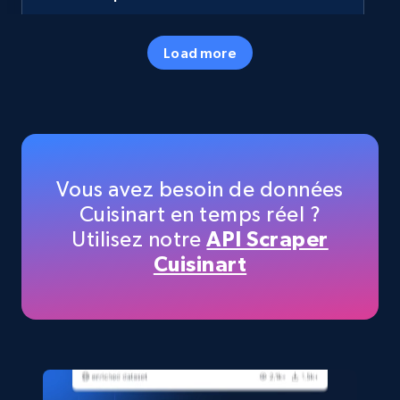
URL, Final price, Sku, Currency, Gtin,
Specifications, Image urls, Top reviews, and
Load more
more.
eCommerce
5.6K+
875+
Buy Now
Vous avez besoin de données
Cuisinart en temps réel ?
Utilisez notre
API Scraper
TikTok Shop
Cuisinart
URL, Title, Available, Description, Currency, Initial
price, Final price, Discount percent, and more.
eCommerce