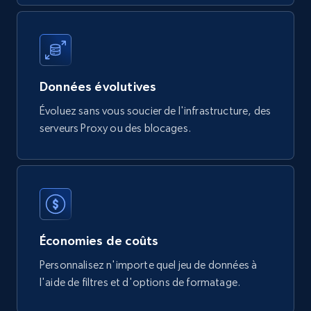
Digikey - Products
Product url, Category url, Part number,
Description, Manufacturer, Manufacturer url,
Datasheet url, Rohs compliant, and more.
Données évolutives
eCommerce
Évoluez sans vous soucier de l'infrastructure, des
serveurs Proxy ou des blocages.
775+
80+
Buy Now
mercadolivre.com.br products
URL, Product id, Title, Breadcrumbs, Category,
Économies de coûts
Tags, Final price, Original price, and more.
Personnalisez n'importe quel jeu de données à
l'aide de filtres et d'options de formatage.
eCommerce