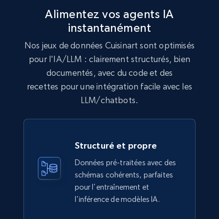
Alimentez vos agents IA
instantanément
Lazada - Products
Nos jeux de données Cuisinart sont optimisés
URL, Title, Rating, Reviews, Initial price, Final
price, Currency, Stock, and more.
pour l'IA/LLM : clairement structurés, bien
documentés, avec du code et des
eCommerce
recettes pour une intégration facile avec les
LLM/chatbots.
988+
160+
Buy Now
Structuré et propre
Données pré-traitées avec des
Ikea - Products
schémas cohérents, parfaites
Description, In stock, Color, Size, Reviews
pour l'entraînement et
count, Main image, Category url, Category, and
l'inférence de modèles IA.
more.