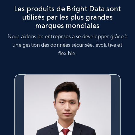
analyse de stratégie de marché, en identifiant les
Les produits de Bright Data sont
tendances clés et les préférences des clients.
utilisés par les plus grandes
Acheter maintenant
marques mondiales
Acheter maintenant
Nous aidons les entreprises à se développer grâce à
une gestion des données sécurisée, évolutive et
flexible.