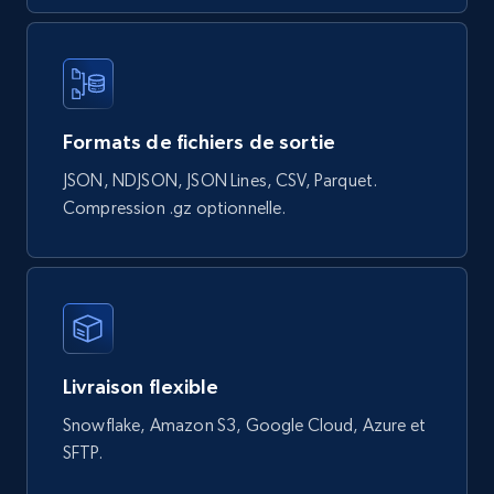
eCommerce
822+
40+
Buy Now
Formats de fichiers de sortie
JSON, NDJSON, JSON Lines, CSV, Parquet.
Compression .gz optionnelle.
Wayfair products
URL, Product id, Title, Rating, Reviews count,
Initial price, Discount, Final price, and more.
eCommerce
Livraison flexible
821+
80+
Buy Now
Snowflake, Amazon S3, Google Cloud, Azure et
SFTP.