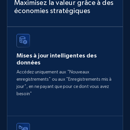
Sku, Product id, Product name, Manufacturer,
Maximisez la valeur grâce à des
and more.
économies stratégiques
eCommerce
2.1K+
355+
Buy Now
Mises à jour intelligentes des
données
Amazon products global dataset
Accédez uniquement aux "Nouveaux
Title, Seller name, Brand, Description, Initial
enregistrements" ou aux "Enregistrements mis à
price, Currency, Availability, Reviews count, and
jour", en ne payant que pour ce dont vous avez
more.
besoin"
eCommerce
2.1K+
375+
Buy Now