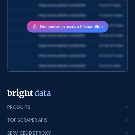
eCommerce
1.2K+
132+
Buy Now
Zara - Products
Category id, Product id, Product name, Price,
Currency, Colour code, Colour, Description, and
more.
eCommerce
PRODUITS
1.2K+
208+
Buy Now
TOP SCRAPER APIS
SERVICES DE PROXY