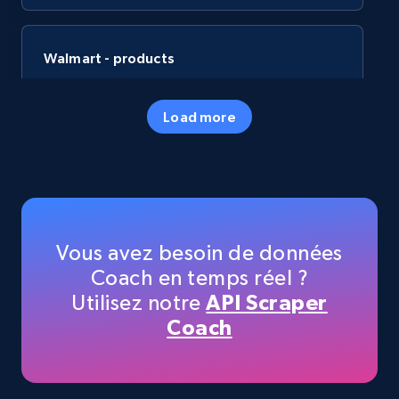
Walmart - products
URL, Final price, Sku, Currency, Gtin,
Specifications, Image urls, Top reviews, and
Load more
more.
eCommerce
5.6K+
875+
Buy Now
Vous avez besoin de données
Coach en temps réel ?
Utilisez notre
API Scraper
TikTok Shop
Coach
URL, Title, Available, Description, Currency, Initial
price, Final price, Discount percent, and more.