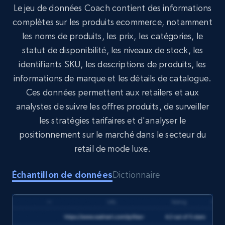
Le jeu de données Coach contient des informations
Target
complètes sur les produits ecommerce, notamment
URL, Product id, Title, Product description,
les noms de produits, les prix, les catégories, le
Rating, Reviews count, Initial price, Discount,
statut de disponibilité, les niveaux de stock, les
and more.
identifiants SKU, les descriptions de produits, les
informations de marque et les détails de catalogue.
eCommerce
Ces données permettent aux retailers et aux
analystes de suivre les offres produits, de surveiller
1.3K+
175+
Buy Now
les stratégies tarifaires et d'analyser le
positionnement sur le marché dans le secteur du
retail de mode luxe.
Amazon Walmart
Échantillon de données
Dictionnaire
URL, Title amazon, Seller name amazon, Brand
amazon, Description amazon, Initial price
amazon, Currency amazon, Availability amazon,
and more.