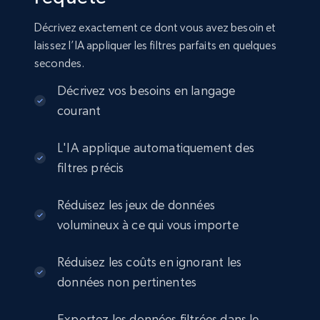
Seller id, URL, Seller name, Description, Detailed
Décrivez exactement ce dont vous avez besoin et
info, Stars, Feedbacks, Return policy, and more.
laissez l’IA appliquer les filtres parfaits en quelques
secondes.
eCommerce
Décrivez vos besoins en langage
courant
2.5K+
378+
Buy Now
L'IA applique automatiquement des
filtres précis
eBay
Réduisez les jeux de données
URL, Product id, Title, Seller name, Seller rating,
volumineux à ce qui vous importe
Seller reviews, Breadcrumbs, Root category, and
more.
Réduisez les coûts en ignorant les
eCommerce
données non pertinentes
Exportez les données filtrées dans le