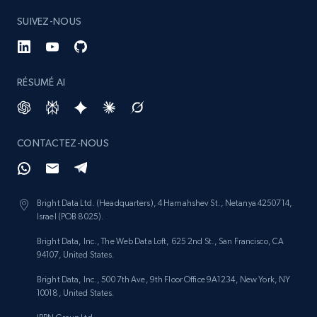
SUIVEZ-NOUS
991+
162+
Buy Now
RÉSUMÉ AI
Lazada - Products
URL, Title, Rating, Reviews, Initial price, Final
price, Currency, Stock, and more.
CONTACTEZ-NOUS
eCommerce
Bright Data Ltd. (Headquarters), 4 Hamahshev St., Netanya 4250714,
Israel (POB 8025).
988+
160+
Buy Now
Bright Data, Inc., The Web Data Loft, 625 2nd St., San Francisco, CA
94107, United States.
Bright Data, Inc., 500 7th Ave, 9th Floor Office 9A1234, New York, NY
Ikea - Products
10018, United States.
Description, In stock, Color, Size, Reviews