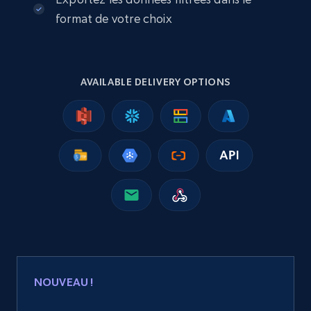
2.5K+
359+
Buy Now
format de votre choix
Google Shopping
AVAILABLE DELIVERY OPTIONS
URL, Product id, Title, Product description,
Rating, Reviews count, Images, Variations, and
more.
eCommerce
2.4K+
199+
Buy Now
Home Depot US
NOUVEAU !
URL, Domain, Country code, Model number,