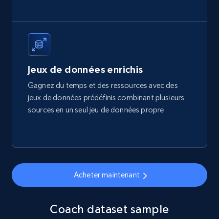
eCommerce
1.7K+
254+
Buy Now
Jeux de données enrichis
Gagnez du temps et des ressources avec des
jeux de données prédéfinis combinant plusieurs
Amazon products search
sources en un seul jeu de données propre
Asin, URL, Name, Sponsored, Initial price, Final
price, Currency, Sold, and more.
eCommerce
Acheter maintenant
1.6K+
181+
Buy Now
Coach dataset sample