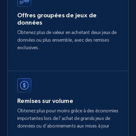
Offres groupées de jeux de
données
Etsy
Obtenez plus de valeur en achetant deux jeux de
URL, Product id, Listing inventory id, Title, Rating,
données ou plus ensemble, avec des remises
Reviews count shop, Reviews count item, Initial
price, and more.
exclusives.
eCommerce
1.9K+
322+
Buy Now
Remises sur volume
Obtenez plus pour moins grâce à des économies
Amazon best seller products
importantes lors de l'achat de grands jeux de
Title, Seller name, Brand, Description, Initial
données ou d'abonnements aux mises à jour
price, Final price, Final price high, Currency, and
more.