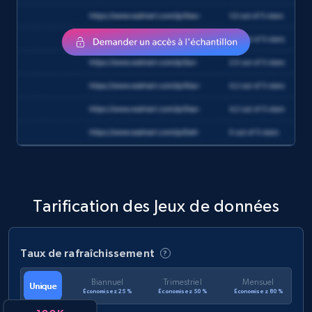
eCommerce
1.2K+
132+
Buy Now
Zara - Products
Category id, Product id, Product name, Price,
Currency, Colour code, Colour, Description, and
more.
Tarification des Jeux de données
eCommerce
Taux de rafraîchissement
1.2K+
208+
Buy Now
Biannuel
Trimestriel
Mensuel
Unique
Économisez 25 %
Économisez 50 %
Économisez 80 %