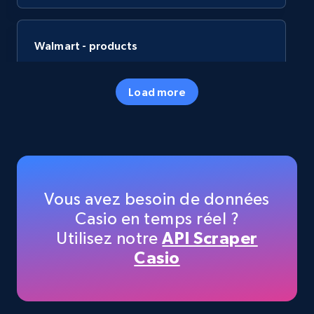
Walmart - products
URL, Final price, Sku, Currency, Gtin,
Specifications, Image urls, Top reviews, and
Load more
more.
eCommerce
5.6K+
875+
Buy Now
Vous avez besoin de données
Casio en temps réel ?
Utilisez notre
API Scraper
TikTok Shop
Casio
URL, Title, Available, Description, Currency, Initial
price, Final price, Discount percent, and more.