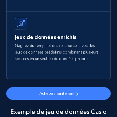
eCommerce
1.7K+
254+
Buy Now
Jeux de données enrichis
Gagnez du temps et des ressources avec des
jeux de données prédéfinis combinant plusieurs
Amazon products search
sources en un seul jeu de données propre
Asin, URL, Name, Sponsored, Initial price, Final
price, Currency, Sold, and more.
eCommerce
Acheter maintenant
1.6K+
181+
Buy Now
Exemple de jeu de données Casio