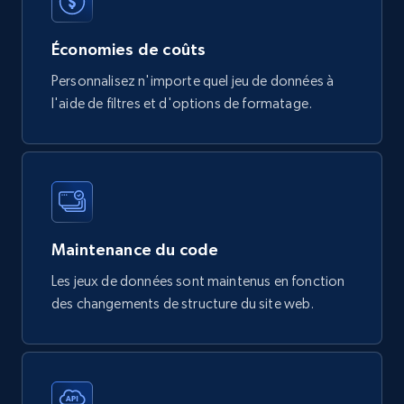
eCommerce
Économies de coûts
Personnalisez n'importe quel jeu de données à
747+
39+
Buy Now
l'aide de filtres et d'options de formatage.
Google Play Store reviews
URL, Review id, Reviewer name, Review date,
Review rating, Review, Found helpful, App url, and
more.
Maintenance du code
Les jeux de données sont maintenus en fonction
eCommerce
des changements de structure du site web.
740+
39+
Buy Now