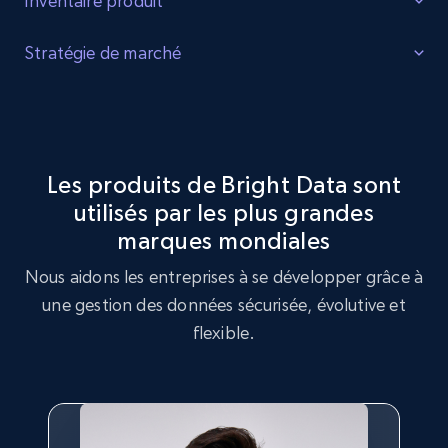
Inventaire produit
Identifier les lacunes
Stratégie de marché
Identifiez les lacunes dans l'inventaire des produits, la
Optimisation de la stratégie de marché
demande accrue pour certains produits et les produits
tendance auprès des consommateurs.
Exploitez le jeu de données Casio pour réaliser une analyse
de stratégie de marché, en identifiant les tendances clés et
Les produits de Bright Data sont
les préférences des clients.
utilisés par les plus grandes
Acheter maintenant
marques mondiales
Acheter maintenant
Nous aidons les entreprises à se développer grâce à
une gestion des données sécurisée, évolutive et
flexible.