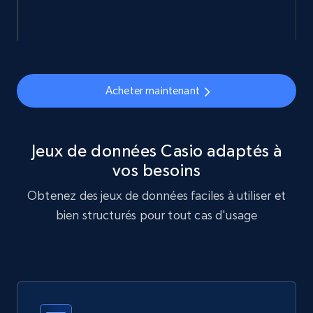
eCommerce
877+
124+
Buy Now
Acheter maintenant
Naver products
URL, Product id, Title, Original price, Final price,
Jeux de données Casio adaptés à
Discount rate, Currency, Description, and more.
vos besoins
Obtenez des jeux de données faciles à utiliser et
eCommerce
bien structurés pour tout cas d'usage
838+
46+
Buy Now
Google Shopping products search US