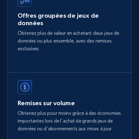
Offres groupées de jeux de
données
Etsy
Obtenez plus de valeur en achetant deux jeux de
URL, Product id, Listing inventory id, Title, Rating,
données ou plus ensemble, avec des remises
Reviews count shop, Reviews count item, Initial
price, and more.
exclusives.
eCommerce
1.9K+
322+
Buy Now
Remises sur volume
Obtenez plus pour moins grâce à des économies
Amazon best seller products
importantes lors de l'achat de grands jeux de
Title, Seller name, Brand, Description, Initial
données ou d'abonnements aux mises à jour
price, Final price, Final price high, Currency, and
more.