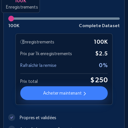
100K
Enregistrements
Best Buy products
URL, Product id, Title, Images, Final price,
Currency, Discount, Initial price, and more.
100K
Complete Dataset
eCommerce
100K
Enregistrements
$2.5
Prix par 1k enregistrements
1.1K+
149+
Buy Now
0%
Rafraîchir la remise
$250
Prix total
Lowes.com
Acheter maintenant
URL, Domain, Marketplace pn, Sku, Other pn,
Model number, Gtin ean pn, Product name, and
more.
Propres et validées
eCommerce