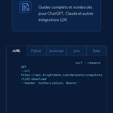
Guides complets et notebooks
pour ChatGPT, Claude et autres
intégrations LLM.
Ozon.ru products
URL, Sku, Breadcrumbs, Name, Rating, Review
count, Description, Image, and more.
eCommerce
cURL
Python
Javascript
Java
Ruby
curl --request 
897+
114+
Buy Now
GET 

--url 
https://api.brightdata.com/datasets/snapshots
/{id}/download 

--header 'Authorization: Bearer 
'

Sephora products
URL, ID, Name, Sku, In stock, Regular price,
Actual price, Unit price, and more.