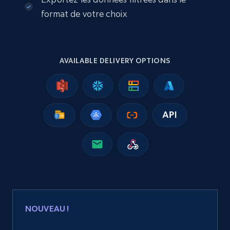
2.5K+
359+
Buy Now
format de votre choix
Google Shopping
AVAILABLE DELIVERY OPTIONS
URL, Product id, Title, Product description,
Rating, Reviews count, Images, Variations, and
more.
eCommerce
2.4K+
199+
Buy Now
Amazon products global dataset
NOUVEAU !
Title, Seller name, Brand, Description, Initial