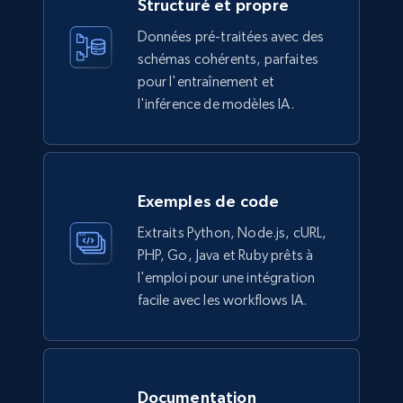
Structuré et propre
count, Main image, Category url, Category, and
more.
Données pré-traitées avec des
schémas cohérents, parfaites
eCommerce
pour l'entraînement et
l'inférence de modèles IA.
943+
151+
Buy Now
Exemples de code
Walmart sellers info
Extraits Python, Node.js, cURL,
Seller id, URL, Catalog seller id, Seller name, Seller
PHP, Go, Java et Ruby prêts à
display name, Seller email, Seller phone, Seller
l'emploi pour une intégration
about us, and more.
facile avec les workflows IA.
eCommerce
Documentation
912+
88+
Buy Now