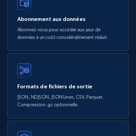
URL, Product id, Title, Final price, Initial price,
Currency, Rating, Reviews count, and more.
Abonnement aux données
Abonnez-vous pour accéder aux jeux de
eCommerce
données à un coût considérablement réduit.
822+
40+
Buy Now
Wayfair products
Formats de fichiers de sortie
URL, Product id, Title, Rating, Reviews count,
Initial price, Discount, Final price, and more.
JSON, NDJSON, JSON Lines, CSV, Parquet.
Compression .gz optionnelle.
eCommerce
821+
80+
Buy Now