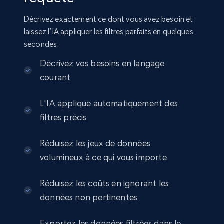
Seller id, URL, Seller name, Description, Detailed
Décrivez exactement ce dont vous avez besoin et
info, Stars, Feedbacks, Return policy, and more.
laissez l’IA appliquer les filtres parfaits en quelques
secondes.
eCommerce
Décrivez vos besoins en langage
courant
2.5K+
378+
Buy Now
L'IA applique automatiquement des
filtres précis
eBay
Réduisez les jeux de données
URL, Product id, Title, Seller name, Seller rating,
volumineux à ce qui vous importe
Seller reviews, Breadcrumbs, Root category, and
more.
Réduisez les coûts en ignorant les
eCommerce
données non pertinentes
Exportez les données filtrées dans le