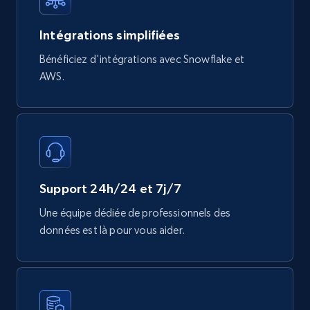
Mouser - Products
Intégrations simplifiées
Product url, Category url, Mouser part num, Mfr
Bénéficiez d'intégrations avec Snowflake et
part number, Manufacturer, Image, Image high,
AWS.
Manufacturer url, and more.
eCommerce
717+
91+
Buy Now
Support 24h/24 et 7j/7
Une équipe dédiée de professionnels des
données est là pour vous aider.