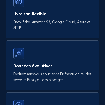
Livraison flexible
Digikey - Products
Snowflake, Amazon S3, Google Cloud, Azure et
Product url, Category url, Part number,
SFTP.
Description, Manufacturer, Manufacturer url,
Datasheet url, Rohs compliant, and more.
eCommerce
775+
80+
Buy Now
Données évolutives
Évoluez sans vous soucier de l'infrastructure, des
serveurs Proxy ou des blocages.
mercadolivre.com.br products
URL, Product id, Title, Breadcrumbs, Category,
Tags, Final price, Original price, and more.