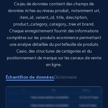
Ce jeu de données contient des champs de
Target
données riches au niveau produit, notamment url,
URL, Product id, Title, Product description,
item_id, variant_id, title, description,
Rating, Reviews count, Initial price, Discount,
product_category, category_tree et brand.
and more.
Chaque enregistrement fournit des informations
complètes sur les produits ecommerce permettant
eCommerce
une analyse détaillée du portefeuille de produits
Casio, des structures de catégories et du
1.3K+
175+
Buy Now
positionnement de marque sur les canaux de vente
en ligne.
Échantillon de données
Dictionnaire
Amazon Walmart
URL, Title amazon, Seller name amazon, Brand
amazon, Description amazon, Initial price
amazon, Currency amazon, Availability amazon,
and more.