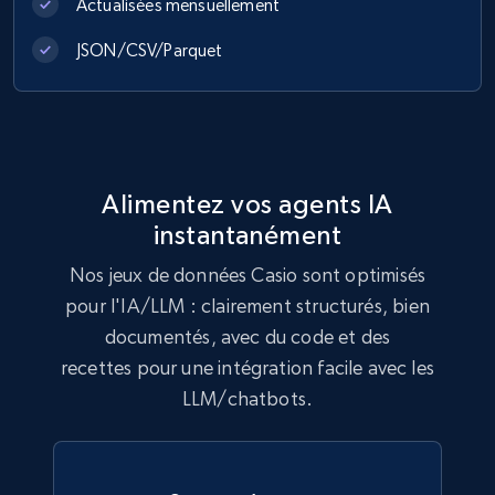
Actualisées mensuellement
991+
162+
Buy Now
JSON/CSV/Parquet
Lazada - Products
URL, Title, Rating, Reviews, Initial price, Final
Alimentez vos agents IA
price, Currency, Stock, and more.
instantanément
eCommerce
Nos jeux de données Casio sont optimisés
pour l'IA/LLM : clairement structurés, bien
documentés, avec du code et des
988+
160+
Buy Now
recettes pour une intégration facile avec les
LLM/chatbots.
Ikea - Products
Description, In stock, Color, Size, Reviews