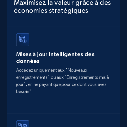
price, Currency, Availability, Reviews count, and
Maximisez la valeur grâce à des
more.
économies stratégiques
eCommerce
2.1K+
375+
Buy Now
Mises à jour intelligentes des
données
Home Depot US
Accédez uniquement aux "Nouveaux
URL, Domain, Country code, Model number,
enregistrements" ou aux "Enregistrements mis à
Sku, Product id, Product name, Manufacturer,
jour", en ne payant que pour ce dont vous avez
and more.
besoin"
eCommerce
2.1K+
353+
Buy Now