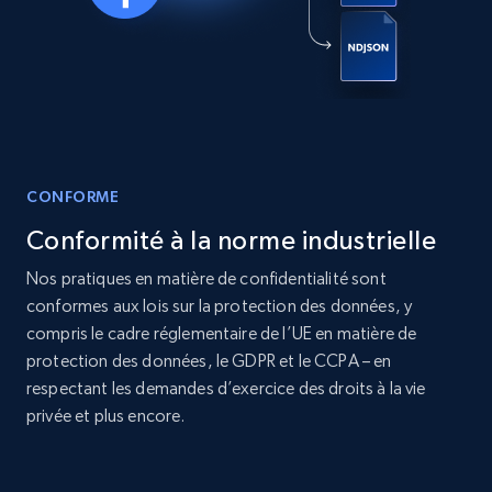
Real estate
Populaire
12K+
1.3K+
Buy Now
CONFORME
LinkedIn posts
Conformité à la norme industrielle
URL, ID, User id, Use url, Title, Headline, Post
text, Date posted, and more.
Nos pratiques en matière de confidentialité sont
conformes aux lois sur la protection des données, y
Social media
compris le cadre réglementaire de l’UE en matière de
protection des données, le GDPR et le CCPA – en
respectant les demandes d’exercice des droits à la vie
11.3K+
1.5K+
Buy Now
privée et plus encore.