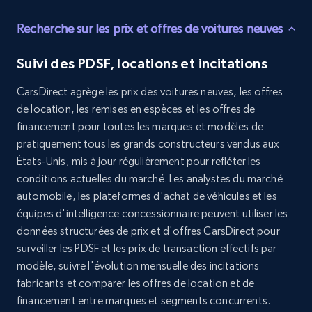
Recherche sur les prix et offres de voitures neuves
8.3K+
963+
Buy Now
Suivi des PDSF, locations et incitations
CarsDirect agrège les prix des voitures neuves, les offres
Youtube - Videos posts
de location, les remises en espèces et les offres de
URL, Title, Youtuber, Youtuber md5, Video url,
financement pour toutes les marques et modèles de
Video length, Likes, Views, and more.
pratiquement tous les grands constructeurs vendus aux
États-Unis, mis à jour régulièrement pour refléter les
Social media
conditions actuelles du marché. Les analystes du marché
automobile, les plateformes d'achat de véhicules et les
équipes d'intelligence concessionnaire peuvent utiliser les
8.1K+
716+
Buy Now
données structurées de prix et d'offres CarsDirect pour
surveiller les PDSF et les prix de transaction effectifs par
modèle, suivre l'évolution mensuelle des incitations
fabricants et comparer les offres de location et de
Amazon Reviews
financement entre marques et segments concurrents.
URL, Product name, Product rating, Product