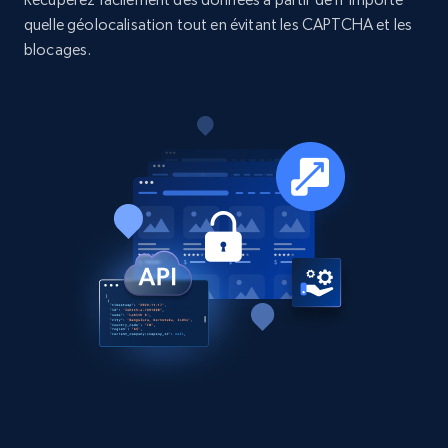
quelle géolocalisation tout en évitant les CAPTCHA et les
Business
blocages.
15.3K+
2.2K+
Buy Now
Google Maps full information
Place id, URL, Country, Name, Category,
Address, Description, Business details, and
more.
Business
13.3K+
1.7K+
Buy Now