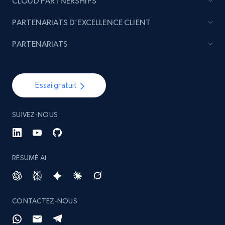
CLOUD PARTNERSHIPS
PARTENARIATS D’EXCELLENCE CLIENT
4.5K+
432+
Buy Now
PARTENARIATS
Glassdoor companies overview information
Essai gratuit
ID, Company, Ratings overall, Details size,
Details founded, Details type, Country code,
SUIVEZ-NOUS
Company type, and more.
Business
Populaire
Enrichi
RÉSUMÉ AI
4.3K+
381+
Buy Now
CONTACTEZ-NOUS
Google maps reviews