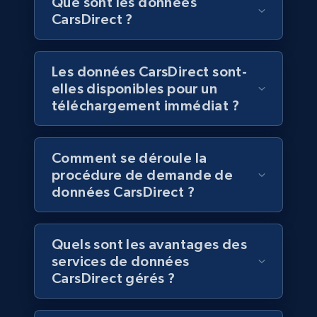
Que sont les données
Job type, and more.
CarsDirect ?
Contactez-nous
Business
Les données CarsDirect sont-
elles disponibles pour un
6.5K+
761+
Buy Now
téléchargement immédiat ?
Comment se déroule la
Companies information enriched dataset
procédure de demande de
URL, ID lc, Name lc, Country code lc, Locations
données CarsDirect ?
lc, Followers lc, Employees in linkedin lc, About
lc, and more.
Quels sont les avantages des
Business
Enrichi
services de données
CarsDirect gérés ?
6.3K+
539+
Buy Now