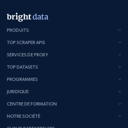
YouTube - Channels
URL, Handle, Handle md5, Banner img, Profile
image, Name, Subscribers, Description, and
more.
PRODUITS
TOP SCRAPER APIS
Social media
SERVICES DE PROXY
4.5K+
508+
Buy Now
TOP DATASETS
PROGRAMMES
Reddit- Posts
JURIDIQUE
Post id, URL, User posted, Title, Description,
CENTRE DE FORMATION
Num comments, Date posted, Community
name, and more.
NOTRE SOCIÉTÉ
Social media