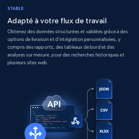
STABLE
Instagram - Posts
Adapté à votre flux de travail
URL, User posted, Description, Hashtags, Num
comments, Date posted, Likes, Photos, and
Obtenez des données structurées et validées grâce à des
more.
options de livraison et d’intégration personnalisées, y
compris des rapports, des tableaux de bord et des
Social media
analyses sur mesure, pour des recherches historiques et
plusieurs sites web.
13.2K+
1.6K+
Buy Now
Zillow properties listing information
Zpid, City, State, HomeStatus, Address,
IsListingClaimedByCurrentSignedInUser,
IsCurrentSignedInAgentResponsible, Bedrooms,
and more.