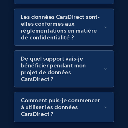
eCommerce
Les données CarsDirect sont-
elles conformes aux
5.4K+
668+
Buy Now
réglementations en matière
de confidentialité ?
Employees business enriched dataset
De quel support vais-je
URL, Profile url, Linkedin num id, Avatar, Profile
bénéficier pendant mon
name, Certifications, Profile location, Profile
projet de données
connections, and more.
CarsDirect ?
Business
Enrichi
Comment puis-je commencer
à utiliser les données
5.3K+
384+
Buy Now
CarsDirect ?