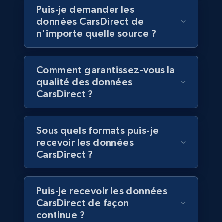
Puis-je demander les
données CarsDirect de
n'importe quelle source ?
Walmart - products
URL, Final price, Sku, Currency, Gtin,
Specifications, Image urls, Top reviews, and
Comment garantissez-vous la
more.
qualité des données
CarsDirect ?
eCommerce
Sous quels formats puis-je
5.6K+
875+
Buy Now
recevoir les données
CarsDirect ?
TikTok Shop
Puis-je recevoir les données
URL, Title, Available, Description, Currency, Initial
CarsDirect de façon
price, Final price, Discount percent, and more.
continue ?