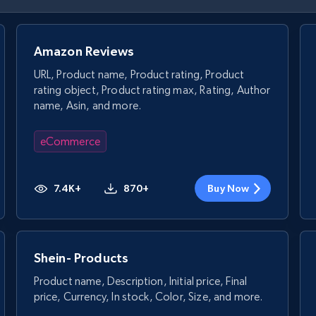
Amazon Reviews
URL, Product name, Product rating, Product
rating object, Product rating max, Rating, Author
name, Asin, and more.
eCommerce
7.4K+
870+
Buy Now
Shein- Products
Product name, Description, Initial price, Final
price, Currency, In stock, Color, Size, and more.