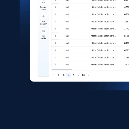
eCommerce
1.6K+
181+
Buy Now
Zara - Products
Category id, Product id, Product name, Price,
Currency, Colour code, Colour, Description, and
more.
eCommerce
1.2K+
208+
Buy Now