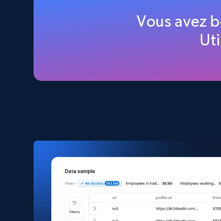
Amazon products global dataset
Vous avez b
Title, Seller name, Brand, Description, Initial
Uti
price, Currency, Availability, Reviews count, and
more.
eCommerce
2.1K+
375+
Buy Now
Amazon products search
Asin, URL, Name, Sponsored, Initial price, Final
price, Currency, Sold, and more.