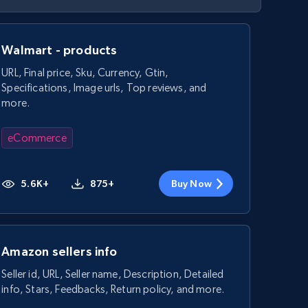
Walmart - products
URL, Final price, Sku, Currency, Gtin,
Specifications, Image urls, Top reviews, and
more.
eCommerce
5.6K+
875+
Buy Now
Amazon sellers info
Seller id, URL, Seller name, Description, Detailed
info, Stars, Feedbacks, Return policy, and more.