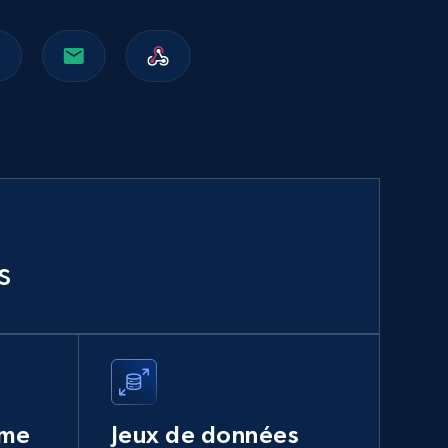
Walmart sellers info
Seller id, URL, Catalog seller id, Seller name, Seller
display name, Seller email, Seller phone, Seller
about us, and more.
eCommerce
912+
88+
Buy Now
s
Naver products
URL, Product id, Title, Original price, Final price,
Discount rate, Currency, Description, and more.
ume
Jeux de données
eCommerce