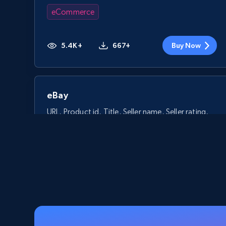
eCommerce
5.4K+
667+
Buy Now
eBay
URL, Product id, Title, Seller name, Seller rating,
Seller reviews, Breadcrumbs, Root category, and
more.
eCommerce
2.5K+
359+
Buy Now