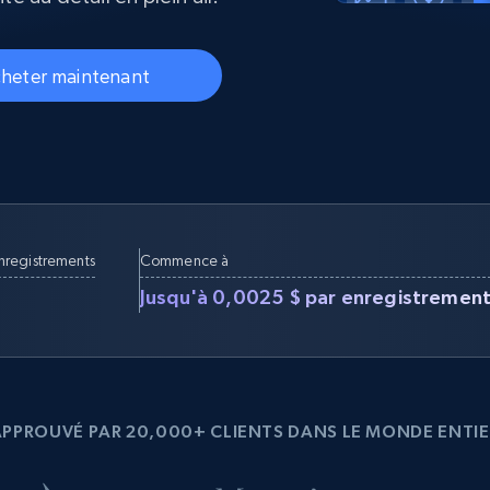
collected
Commence à
Proxys de
à
partir de
datacenter
$0.9/IP
heter maintenant
B
à
Proxys de ISP
nant
Plus de 700 000 proxys résidentiels
statiques entièrement conformes
e
enregistrements
Commence à
Jusqu'à 0,0025 $ par enregistremen
APPROUVÉ PAR 20,000+ CLIENTS DANS LE MONDE ENTIE