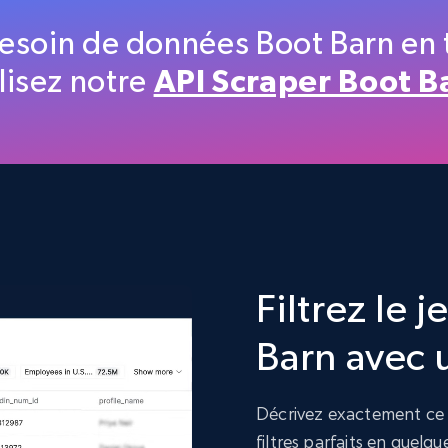
Etsy
esoin de données Boot Barn en 
URL, Product id, Listing inventory id, Title, Rating,
lisez notre
API Scraper Boot B
Reviews count shop, Reviews count item, Initial
price, and more.
eCommerce
1.9K+
322+
Buy Now
Filtrez le
Target
Barn avec 
URL, Product id, Title, Product description,
Rating, Reviews count, Initial price, Discount, and
more.
Décrivez exactement ce d
filtres parfaits en quelq