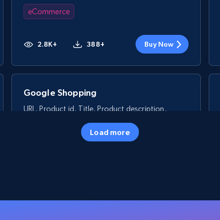
eCommerce
2.8K+
388+
Buy Now
Google Shopping
URL, Product id, Title, Product description,
Rating, Reviews count, Images, Variations, and
more.
Load more
eCommerce
2.4K+
199+
Buy Now