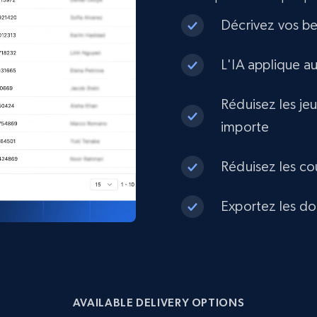
eCommerce
Décrivez vos be
L'IA applique a
1.3K+
175+
Buy Now
Réduisez les je
importe
Best Buy products
URL, Product id, Title, Images, Final price,
Réduisez les co
Currency, Discount, Initial price, and more.
Exportez les do
eCommerce
1.1K+
149+
Buy Now
AVAILABLE DELIVERY OPTIONS