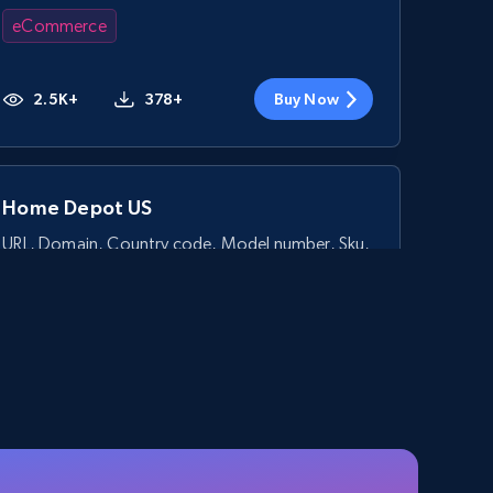
eCommerce
2.5K+
378+
Buy Now
Home Depot US
URL, Domain, Country code, Model number, Sku,
Product id, Product name, Manufacturer, and
more.
eCommerce
2.1K+
355+
Buy Now