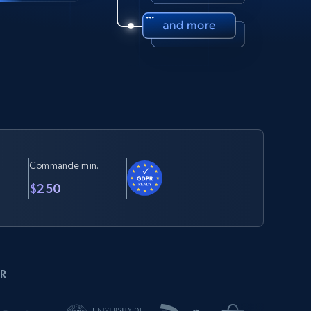
Commande min.
t
$250
R