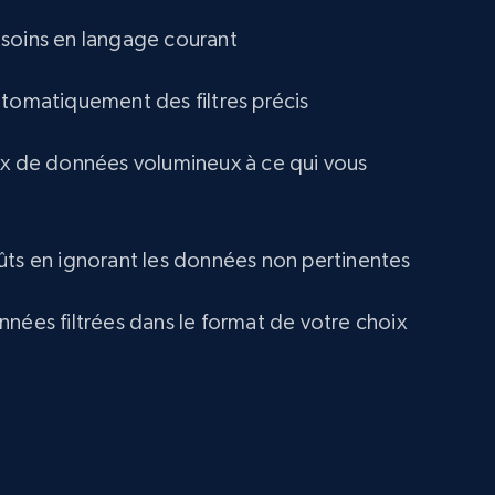
eCommerce
soins en langage courant
utomatiquement des filtres précis
1.2K+
132+
Buy Now
ux de données volumineux à ce qui vous
Lowes.com
URL, Domain, Marketplace pn, Sku, Other pn,
ûts en ignorant les données non pertinentes
Model number, Gtin ean pn, Product name, and
more.
nnées filtrées dans le format de votre choix
eCommerce
991+
162+
Buy Now